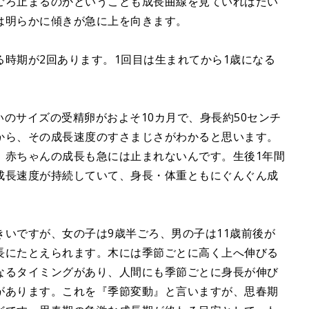
ごろ止まるのかということも成長曲線を見ていればだい
は明らかに傾きが急に上を向きます。
時期が2回あります。1回目は生まれてから1歳になる
いのサイズの受精卵がおよそ10カ月で、身長約50センチ
から、その成長速度のすさまじさがわかると思います。
、赤ちゃんの成長も急には止まれないんです。生後1年間
成長速度が持続していて、身長・体重ともにぐんぐん成
いですが、女の子は9歳半ごろ、男の子は11歳前後が
長にたとえられます。木には季節ごとに高く上へ伸びる
なるタイミングがあり、人間にも季節ごとに身長が伸び
があります。これを『季節変動』と言いますが、思春期