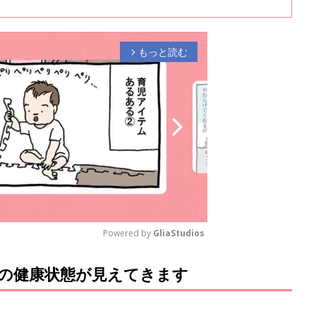
･」などなど、気になる身長・体重に関するうわさ。生活リズムや生活習
ついて、発育研究者の小林正子先生に聞きました。
もっと読む
arrow_forward_ios
Powered by 
GliaStudios
の健康状態が見えてきます
M
u
t