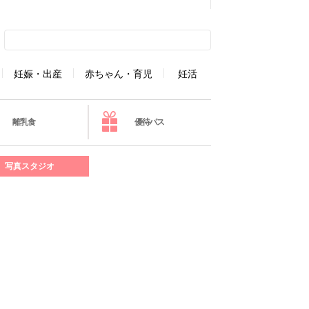
妊娠・出産
赤ちゃん・育児
妊活
離乳食
優待パス
写真スタジオ