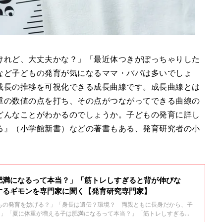
けれど、大丈夫かな？」「最近体つきがぽっちゃりした
など子どもの発育が気になるママ・パパは多いでしょ
成長の推移を可視化できる成長曲線です。成長曲線とは
重の数値の点を打ち、その点がつながってできる曲線の
どんなことがわかるのでしょうか。子どもの発育に詳し
る』（小学館新書）などの著書もある、発育研究者の小
肥満になるって本当？」「筋トレしすぎると背が伸びな
するギモンを専門家に聞く【発育研究専門家】
もの発育を妨げる？」「身長は遺伝？環境？ 両親ともに長身だから、子
？」「夏に体重が増える子は肥満になるって本当？」「筋トレしすぎると