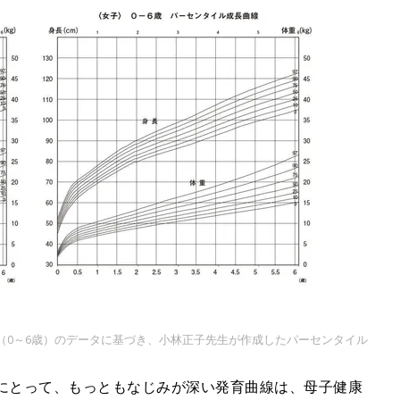
e
書（0～6歳）のデータに基づき、小林正子先生が作成したパーセンタイル
にとって、もっともなじみが深い発育曲線は、母子健康