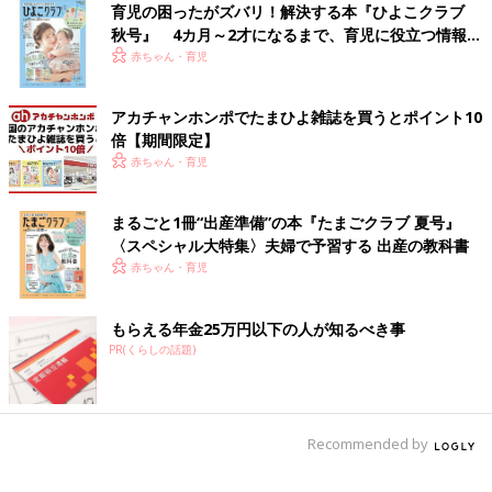
育児の困ったがズバリ！解決する本『ひよこクラブ
秋号』 4カ月～2才になるまで、育児に役立つ情報が
いっぱい！
赤ちゃん・育児
アカチャンホンポでたまひよ雑誌を買うとポイント10
倍【期間限定】
赤ちゃん・育児
まるごと1冊“出産準備”の本『たまごクラブ 夏号』
〈スペシャル大特集〉夫婦で予習する 出産の教科書
赤ちゃん・育児
もらえる年金25万円以下の人が知るべき事
PR(くらしの話題)
――実際には、どんなふうにしてレシピを完成しているのでしょ
うか。
Recommended by
まいのおやつ キッチンで実際に作りながら、手直ししたほうが
いい点をどんどんノートに書き込んでいきます。