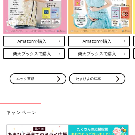
そマヨ」
Amazonで購入
Amazonで購入
楽天ブックスで購入
楽天ブックスで購入
ムック書籍
たまひよの絵本
「揚げたアボカドのサクッ＆とろ～とした食感がたまらない！
わが家のイチオシメニューです。ソースはみそ１：マヨネーズ２
の割合で簡単に作れます」（まいのおやつさん）
キャンペーン
【２位】玉ねぎの甘みが美味！「オニオンフリスビー」
「玉ねぎを輪切りにして、中をくり抜いて、ひき肉を詰めて揚げ