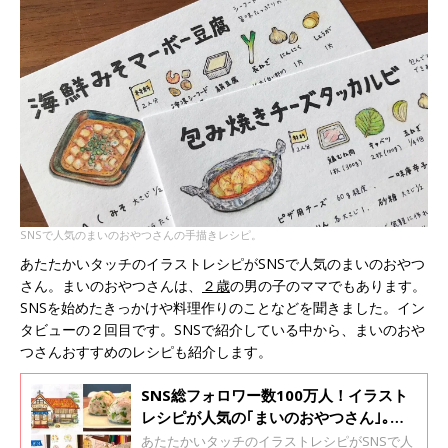
SNSで人気のまいのおやつさんの手描きレシピ。
あたたかいタッチのイラストレシピがSNSで人気のまいのおやつ
さん。まいのおやつさんは、
２歳
の男の子のママでもあります。
SNSを始めたきっかけや料理作りのことなどを聞きました。イン
タビューの２回目です。SNSで紹介している中から、まいのおや
つさんおすすめのレシピも紹介します。
SNS総フォロワー数100万人！イラスト
レシピが人気の｢まいのおやつさん｣｡息
子の食べられるものを増やそうと奮闘す
あたたかいタッチのイラストレシピがSNSで人