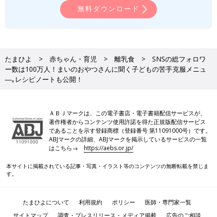
無料ダウンロード
「ハンバーグをカットすると、中から半熟たまごがとろ～りと出
たまひよ
赤ちゃん・育児
離乳食
SNSの総フォロワ
てきます。誕生日など特別な日のメニューにも」（まいのおやつ
ー数は100万人！まいのおやつさんに聞く子どもの苦手克服メニュ
さん）
―｡レシピノートも公開！
妊婦さん&野菜・魚が苦手な子におすすめのレシピ
ＡＢＪマークは、この電子書店・電子書籍配信サービスが、
著作権者からコンテンツ使用許諾を得た正規版配信サービス
であることを示す登録商標（登録番号 第11091000号）です。
ABJマークの詳細、ABJマークを掲示しているサービスの一覧
はこちら→
https://aebs.or.jp/
本サイトに掲載されている記事・写真・イラスト等のコンテンツの無断転載を禁じま
す。
たまひよについて
利用規約
ポリシー
医師・専門家一覧
サイトマップ
調査・プレスリリース・メディア掲載
広告のご相談