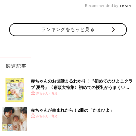
しくできたものをイラストレシピに書き起こしています。夫も私
Recommended by
も食べることが大好きなので、夫婦の会話は自然と食べ物の話が
多いです。
最近では息子も「お魚とのりの春巻きを食べてみたい！」など、
ランキングをもっと見る
食べたいものを話してくれるようになり、それもヒントになって
います。
また、夫も私も旅が好きで、「あそこで食べた〇〇おいしかった
よね！」と話したりして、旅先での料理にヒントを得てレシピを
考えることもあります。
関連記事
息子が０～
１歳
代のころは、偏食に悩んでいて、どうにかして野
赤ちゃんのお世話まるわかり！『初めてのひよこクラ
菜を食べてほしい、肉や魚を食べてほしいという思いから、レシ
ブ 夏号』〈巻頭大特集〉初めての授乳がうまくい
ピを考えたこともありました。
く！ おっぱい・ミルクの基本と夏のトラブル 解決テ
赤ちゃん・育児
ク
まいのおやつさんのレシピノート
赤ちゃんが生まれたら！2冊の「たまひよ」
赤ちゃん・育児