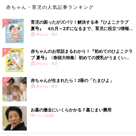
と絵を描いたり、何かものを作ったりすることが好きだったので
すが、その「何かを作りたい！」という気持ちと料理が結びつい
赤ちゃん・育児の人気記事ランキング
たような感じでした。
育児の困ったがズバリ！解決する本『ひよこクラブ
――SNSにレシピを紹介するようになったきっかけを教えてくだ
夏号』 4カ月～2才になるまで、育児に役立つ情報が
さい。
いっぱい！
赤ちゃん・育児
まいのおやつ 最初は、自分で作った料理の写真を趣味で撮りた
赤ちゃんのお世話まるわかり！『初めてのひよこクラ
めていたんです。「あのとき、これを食べたな」と思い出として
ブ 夏号』〈巻頭大特集〉初めての授乳がうまくい
振り返ったり、「またこれを作ろう」と過去の写真を参考に献立
く！ おっぱい・ミルクの基本と夏のトラブル 解決テ
赤ちゃん・育児
を考えたりしたりしていました。
ク
その写真をいつも見てくれていた夫や妹から「せっかくだから
SNSに投稿してみたら?」と言われたのがきっかけです。
赤ちゃんが生まれたら！2冊の「たまひよ」
まさか、こんなに多くの方々に見ていただけるようになるなんて
赤ちゃん・育児
思っていませんでした。本当に感謝の気持ちでいっぱいです。
――レシピはどんなふうに考えているのでしょうか。
お墓の撤去にいくらかかる？墓じまい費用
PR(くらしの話題)
まいのおやつ 食事をしながらレシピを考えていることが多いで
す。夫と「こんなのがあったらおいしそう！」「最近この食材が
気になる」とアイデアを話し合い、そこから実際に作って、おい