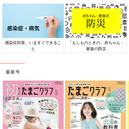
感染症対策、いますぐできるこ
「もしものときの」赤ちゃん・
と
家族の防災
最新号
「オニオンフリスビー」の手描きレシピ。
まいのおやつさんのSNSで紹介されているレシピの中から、おす
すめメニュー ベスト３を教えてもらいました。作り方は、まい
のおやつさんのX（旧
Twitter
）をチェックして！
【1位】揚げたアボカドの食感が最高！「アボチキンのみ