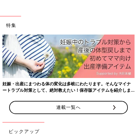
SNSのレシピは、いろいろ手直しして、うまくできたものをアッ
プしています。何度も作り直したものも多いです。１回で成功し
たものも、２〜３回試してから投稿するようにしています。
特集
――レシピのイラストは、いつから書き始めたのでしょうか。
まいのおやつ 息子が生後４カ月のころからです。初めての子育
てで、かわいい息子と過ごす日々は楽しいけれど忙しく、毎日が
あっという間に過ぎていきました。そんな中、少しでも自分らし
く好きなことを楽しむ時間を取ってみようと思い、息子がお昼寝
をしている間や、私自身が早起きできた日にイラストレシピを描
くようになりました。毎日少しずつでしたが、絵を描くことで癒
妊娠・出産にまつわる体の変化は多岐にわたります。そんなマイナ
やされたり、リフレッシュすることができました。
ートラブル対策として、絶対教えたい！保存版アイテムを紹介しま
す。
まいのおやつさんのお気に入り、おすすめ料理ベス
ト３
連載一覧へ
ピックアップ