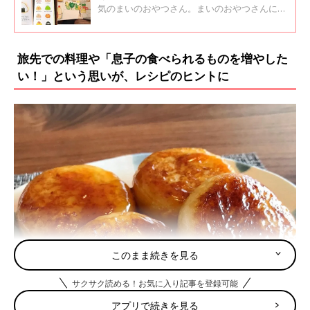
る日々
気のまいのおやつさん。まいのおやつさんに
は、２歳の子どもがいますが、離乳食や食事作
りに悩んだことが多々あると言います。まいの
おやつさんに、子育てについて聞きました。
旅先での料理や「息子の食べられるものを増やした
い！」という思いが、レシピのヒントに
このまま続きを見る
サクサク読める！お気に入り記事を登録可能
アプリで続きを見る