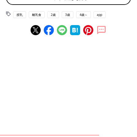
授乳
離乳食
2歳
3歳
4歳～
app
北海道旅行で食べた、いももちのおいしさが忘れられず、おうちでトライ！ ２年
間、試行錯誤を繰り返して、やっと理想の味わいに。
SNSの総フォロワー数100万人（2023年9月時点）を誇る、まい
のおやつさん。SNSの人気からレシピ本や絵本などを出版し、絵
本『まほうのわくわくおにぎり』は、Amazon売れ筋ランキング
本 絵本部門で１位を獲得（2023年5月21日～23日調べ）。そん
な、まいのおやつさんに料理作りのことなどを聞きました。
――料理作りにハマり出したのは、いつからですか？
まいのおやつさん（以下敬称略） 大人になってからです。いろ
いろチャレンジするようになったのは、結婚してからです。
結婚して料理をする機会が増えたら、夫がすごく喜んでくれて。
「最高！」「食べ終わるのがもったいないくらいおいしい！」な
ど、喜んでもらえると私もより料理が楽しくなりました。もとも