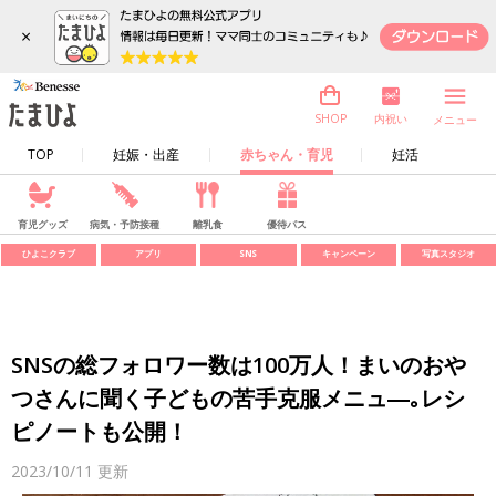
×
内祝い
SHOP
メニュー
TOP
妊娠・出産
赤ちゃん・育児
妊活
育児グッズ
病気・予防接種
離乳食
優待パス
ひよこクラブ
アプリ
SNS
キャンペーン
写真スタジオ
SNSの総フォロワー数は100万人！まいのおや
つさんに聞く子どもの苦手克服メニュ―｡レシ
ピノートも公開！
2023/10/11
更新