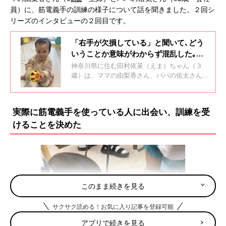
員）に、筋電義手の訓練の様子について話を聞きました。２回シ
リーズのインタビューの２回目です。
「右手が欠損している」と聞いて､どう
いうことか意味がわからず混乱した｡生
後４カ月で手術､７カ月から義手の練習
神奈川県に住む田村依茉（えま）ちゃん（３
を始めて･･･【体験談】
歳）は、ママの由梨香さん、パパの佑太さん、
弟の暖（だん）くんの４人家族です。依茉ちゃ
んは生まれたときに右ひじから先が欠損した症
状と、おしりの割れ目のところに小さなくぼみ
実際に筋電義手を使っている人に出会い、訓練を受
が見られる二分脊椎の症状がありました。由梨
けることを決めた
香さんと佑太さんに、依茉ちゃんが生まれたと
きのことや、治療などについて話を聞きまし
た。
このまま続きを見る
サクサク読める！お気に入り記事を登録可能
アプリで続きを見る