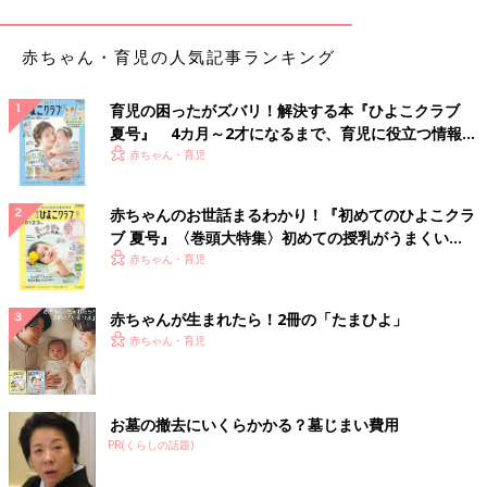
用）義手」などがあります。
赤ちゃん・育児の人気記事ランキング
「2020年の８月に神奈川リハを受診して、筋電義手というもの
があると初めて知りました。筋電義手は、欠損した腕にはめるソ
ケットについたセンサーが、筋肉が動く時に生じる微弱な電流を
育児の困ったがズバリ！解決する本『ひよこクラブ
夏号』 4カ月～2才になるまで、育児に役立つ情報が
キャッチして、モーターを動かすことでロボットハンドが開閉し
いっぱい！
赤ちゃん・育児
てものを“つかむ”“離す”という動作ができるもの。訓練によって
自分の意思でものをつかむ動作ができる義手だとの説明でした。
赤ちゃんのお世話まるわかり！『初めてのひよこクラ
同年の10月に黒岩県知事が神奈川リハに筋電義手の事業を視察に
ブ 夏号』〈巻頭大特集〉初めての授乳がうまくい
くる機会があり、私たちもその場に参加しました。そのときに、
く！ おっぱい・ミルクの基本と夏のトラブル 解決テ
赤ちゃん・育児
成人の前腕欠損の人が筋電義手を使って実際にホットケーキを焼
ク
く様子などを目にしました。片手だけでは難しいことでも、筋電
赤ちゃんが生まれたら！2冊の「たまひよ」
義手を使うとこんなにもできることの可能性が広がるんだ、とい
赤ちゃん・育児
うことを実感し、娘に選択肢の一つとして練習させてあげたいと
思いました。そして夫と相談して、娘にも筋電義手の練習をさせ
よう、と決めました」（由梨香さん）
お墓の撤去にいくらかかる？墓じまい費用
PR(くらしの話題)
０歳から義手をつける練習を始めた依茉ちゃん