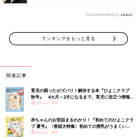
Recommended by
ランキングをもっと見る
関連記事
育児の困ったがズバリ！解決する本『ひよこクラブ
秋号』 4カ月～2才になるまで、育児に役立つ情報が
依茉ちゃん１歳半のころ。装飾義手を使ってコップにおもちゃのドーナッツを入れ
いっぱい！
て遊んでいます。
赤ちゃん・育児
生後７カ月になった依茉ちゃんは筋電義手の訓練に向けて、依茉
ちゃんの腕にぴったり合う樹脂製のソケットを作るための型を取
赤ちゃんのお世話まるわかり！『初めてのひよこクラ
ったり、義手を腕にはめるためのソケットの装着に慣れることか
ブ 夏号』〈巻頭大特集〉初めての授乳がうまくい
ら始めました。そして、
１歳
を過ぎたころからは、手の長さを補
く！ おっぱい・ミルクの基本と夏のトラブル 解決テ
赤ちゃん・育児