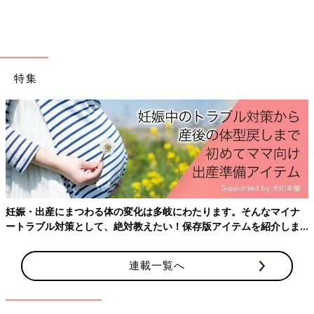
好きな遊びを通して、筋電義手の練習に前向きに取
り組めるように
特集
妊娠・出産にまつわる体の変化は多岐にわたります。そんなマイナ
ートラブル対策として、絶対教えたい！保存版アイテムを紹介しま
す。
連載一覧へ
依茉ちゃん１歳10カ月のころ。筋電義手をつけて三輪車の練習にチャレンジ！
そして、依茉ちゃんは２歳になる少し前から筋電義手をつけるた
めの練習を始めました。