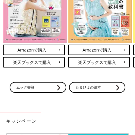
練の内容を考えてくれます。紙で作る工作キットが好きな子に
は、そういう道具を使った訓練をしてくれています」（由梨香さ
ん）
「最近は、はさみで画用紙を切るときも義手の右手で紙を持っ
て、左手にはさみを持って切っています。義手を使わないと、腕
に紙をはさんで切るのがやりにくそうでしたが、義手があると両
Amazonで購入
Amazonで購入
腕に適度な距離ができてやりやすそうです。
楽天ブックスで購入
楽天ブックスで購入
遊び以外でも最近では日常生活にも義手を使っていて、食事は毎
回義手をつけています。片手だけではお皿が動いてしまいます
が、義手をつけた右手で器を持ち、左手でスプーンを使って食べ
るとずいぶん食べやすいようです」（佑太さん）
ムック書籍
たまひよの絵本
お友だちに「ママのおなかの中でけがしちゃった」
と説明を
キャンペーン