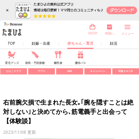
×
内祝い
SHOP
メニュー
TOP
妊娠・出産
赤ちゃん・育児
妊活
育児グッズ
病気・予防接種
離乳食
優待パス
ひよこクラブ
アプリ
SNS
キャンペーン
写真スタジオ
右前腕欠損で生まれた長女｡｢腕を隠すことは絶
対しない｣と決めてから､筋電義手と出会って
【体験談】
2023/11/08
更新