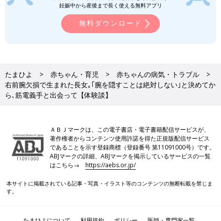
妊娠中から産後まで長く使える無料アプリ
明していました。娘はそれを覚えていたのか、幼稚園でお友だち
から手のことを聞かれたときに『ママのおなかの中でけがしちゃ
無料ダウンロード
ったんだ』『でもえまちゃんは義手がつけられるんだよ』と話し
ていると、先生から聞きました。
保護者の方たちには、幼稚園で配られる『クラス通信』という各
家庭の自己紹介をする冊子を通して、『娘は生まれつき右手があ
たまひよ
赤ちゃん・育児
赤ちゃんの病気・トラブル
りませんが、今筋電義手の訓練を受けています。今後幼稚園でも
右前腕欠損で生まれた長女｡｢腕を隠すことは絶対しない｣と決めてか
ら､筋電義手と出会って【体験談】
使うことがあると思うので、そのときは温かく見守ってくださ
い』のように伝えました」（由梨香さん）
「当事者の親として、ほかの保護者の方たちが娘の右手のことに
ＡＢＪマークは、この電子書店・電子書籍配信サービスが、
ついて『聞いてもいいのかな』と気をつかってくれていると感じ
著作権者からコンテンツ使用許諾を得た正規版配信サービス
であることを示す登録商標（登録番号 第11091000号）です。
ます。もし自分が逆の立場だとしてもきっと迷うと思います。だ
ABJマークの詳細、ABJマークを掲示しているサービスの一覧
から私たちは、はじめましての人には先に娘の右手のことを話す
はこちら→
https://aebs.or.jp/
ようにしています。そうすれば相手も話題にしていいんだ、と安
心してもらえると思うからです。ただ、僕たちの場合は聞いても
本サイトに掲載されている記事・写真・イラスト等のコンテンツの無断転載を禁じま
す。
らったほうが気が楽ですが、先天性四肢欠損のある子の保護者の
方にはあまり触れられたくないという人もいるかもしれません」
（佑太さん）
たまひよについて
利用規約
ポリシー
医師・専門家一覧