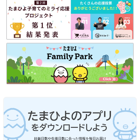
３歳になる少し前。はさみを使う工作も上手にできるようになりました。
2023年４月から、依茉ちゃんは
幼稚園
に通い始めました。集団
生活の中で、ほかのお友だちから右手のことについて聞かれるこ
ともあります。
「幼稚園に入る前も、周囲の人やお友だちから『右手がない
の？』『どうして手が短いの？』と聞かれることがよくありまし
た。その度に私や夫は『依茉ちゃんはおなかの中でけがしちゃっ
たんだよ。でもみんなと同じようになんでもできるんだよ』と説
妊娠日数や生後日数に合った情報を毎日お届け