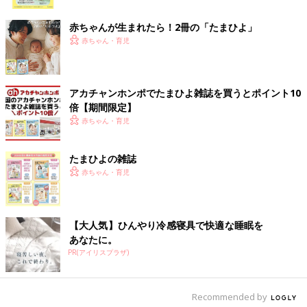
うために軽い素材の義手をつける練習を始めます。
ク
赤ちゃんが生まれたら！2冊の「たまひよ」
「月に１回は神奈川リハに通い始めました。作業療法士さんは、
赤ちゃん・育児
依茉が『義手をつけると楽しい』と感じる遊びの延長のような訓
練から始めてくれました。無理に練習をして義手をつけることを
『いやだ』『楽しくない』と拒絶してしまわないように、自宅で
アカチャンホンポでたまひよ雑誌を買うとポイント10
も遊びながら義手をつける練習を続けました。
倍【期間限定】
目に見えるところに義手を置いて、依茉が遊びたがったときに義
赤ちゃん・育児
手を着けてみるように誘いました。そして、義手につけたおもち
ゃを振ったり、太鼓をたたいたりして楽しみながら練習していま
した」（由梨香さん）
たまひよの雑誌
赤ちゃん・育児
「１歳半ごろになると、先端が手の形になっていてものをはさめ
る義手を使って、義手の先にクレヨンなどをはさんで画用紙にぐ
るぐると絵を描いて遊ぶような練習を開始しました。ときには神
【大人気】ひんやり冷感寝具で快適な睡眠を
奈川リハに訓練にきても『やらない』と言う日もありましたが、
あなたに。
そんなときは大好きなおやつなどのごほうびで誘うことも･･･。
PR(アイリスプラザ)
練習の先の楽しみを持たせながら取り組んでいたら、徐々に積極
的に練習するようになっていったと思います」（佑太さん）
Recommended by