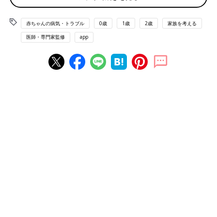
赤ちゃんの病気・トラブル
0歳
1歳
2歳
家族を考える
医師・専門家監修
app
依茉ちゃんが２歳になる少し前。神奈川リハで筋電義手の練習を開始したころの訓
練の様子。
2020年２月に生まれた依茉ちゃん。生まれつき右手のひじから
先にかけての部分が欠損している先天性右前腕欠損の症状があっ
たため、新生児のころから神奈川県立こども医療センターを受診
していました。由梨香さんと佑太さんは依茉ちゃんが生後半年の
ころに神奈川リハビリテーション病院（以下、神奈川リハ）を紹
介され、そこで筋電義手というロボットハンドのことを知りま
す。
先天性や事故などで手が欠損した子どもが使う義手には、外観が
人間の手に近い「装飾義手」、体に巻きつけたハーネスにより背
中や肩の動きをワイヤに伝えて操作する「能動義手」、鉄棒や縄
跳びなど特定の運動や作業をするために特化した「運動用（作業