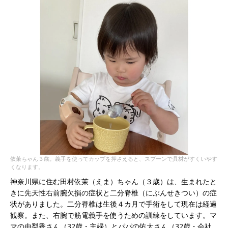
依茉ちゃん３歳。義手を使ってカップを押さえると、スプーンで具材がすくいやす
くなります。
神奈川県に住む田村依茉（えま）ちゃん（３歳）は、生まれたと
きに先天性右前腕欠損の症状と二分脊椎（にぶんせきつい）の症
状がありました。二分脊椎は生後４カ月で手術をして現在は経過
観察。また、右腕で筋電義手を使うための訓練をしています。マ
マの由梨香さん（3
2歳
・主婦）とパパの佑太さん（32歳・会社