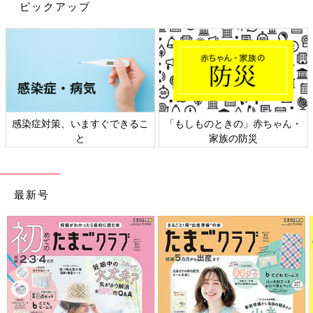
ピックアップ
「最初は、大人が筋電義手のセンサーの部分に触れてみて、『こ
んなふうに手の先が開くよ、閉じるよ』と義手の手先が動く様子
を見せました。その後に娘の腕につけて『手を開いてみよう』
『閉じてみよう』と促すうちに、なんとなく動かすコツをつかん
で、自分の意思で義手の手先を動く感覚を学んで行ったようで
す。
３歳
半になった今では『それ、取って』と頼むと義手を使っ
て取ってくれるまでに上達しています」（由梨香さん）
感染症対策、いますぐできるこ
「もしものときの」赤ちゃん・
と
家族の防災
筋電義手を使いこなせるようになるには、年齢や個人差はありま
すが半年から年単位の時間が必要といわれています。
「筋電義手の練習を初めて１年ほどした、３歳前ごろに急激に上
最新号
達した時期がありました。作業療法士の先生がビーズのアクセサ
リーを作るキットを用意してくれたんです。キラキラしたものや
かわいいものが大好きな娘は、かなり集中して作っていました。
義手でゴムを持って、左手でゴムにビーズを通す作業が楽しかっ
たようで、できあがったブレスレットは今でもとってもお気に入
りです。
作業療法士の先生たちは、それぞれの子どもの興味に合わせて訓