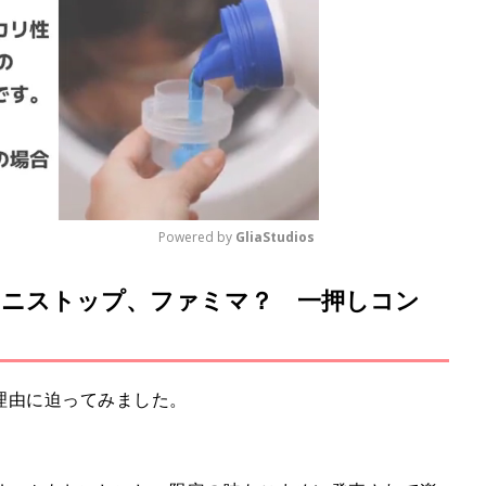
Powered by 
GliaStudios
ニストップ、ファミマ？ 一押しコン
M
u
t
e
理由に迫ってみました。