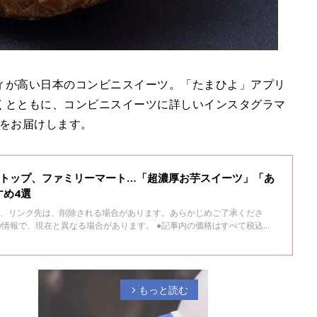
ィが高い日本のコンビニスイーツ。「たまひよ」アプリ
くとともに、コンビニスイーツに詳しいインスタグラマ
ツをお届けします。
ストップ、ファミリーマート…「超濃厚お芋スイーツ」「あ
すめ4選
稿、リンク先は、削除される場合があります。あらかじめご了承くださ
9月の情報で、現在と異なる場合があります。 ●記事内の価格はすべて税込
。
もっと読む
arrow_forward_ios