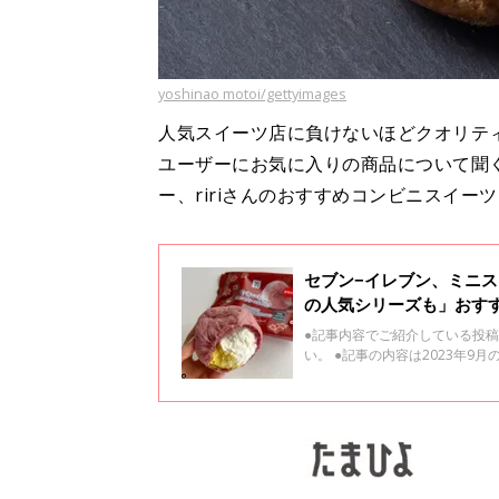
yoshinao motoi/gettyimages
人気スイーツ店に負けないほどクオリテ
ユーザーにお気に入りの商品について聞
ー、ririさんのおすすめコンビニスイー
セブン−イレブン、ミニ
の人気シリーズも」おす
●記事内容でご紹介している投
い。 ●記事の内容は2023年
み、2023年9月時点のものです