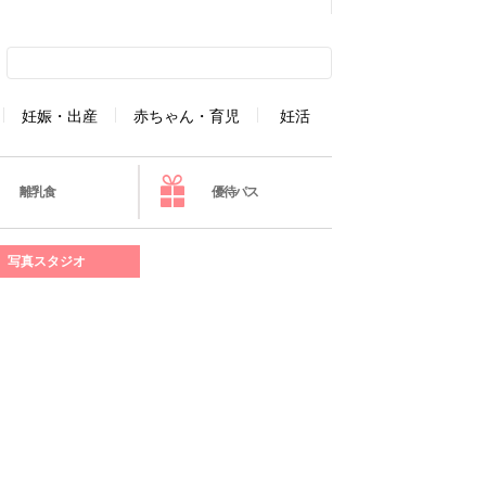
妊娠・出産
赤ちゃん・育児
妊活
離乳食
優待パス
写真スタジオ