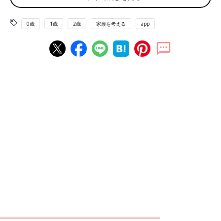
0歳
1歳
2歳
家族を考える
app
息子くんの音読の宿題を見ているリカパパ。
――みっつんさんとリカルドさんは、息子くんが生まれたときの
ことについて、息子くんにどんなタイミングで、いつごろ話そう
と考えていますか？
みっつんさん（以下敬称略） 性については本人の理解に合わせ
て説明することを大事にしています。スウェーデンでは
幼稚園
や
学校で教わってくるので、そのタイミングで家庭でも教えるよう
にしています。息子は、４歳のときに「赤ちゃんは女性のおなか
で育てられて生まれる」と教わって「僕はどこから生まれたんだ
ろう？」という疑問を持ったので、「アメリカにあなたを産んだ
ステファニーという人がいるんだよ」という話をしました。
子どもと対話していると、子どもがどこまで理解できているかわ