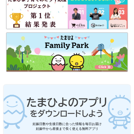
いろんな経験をさせてもらって、世界のことを知れば知るほど知
らないことがあるとわかる、と実感しています。今年4
3歳
になる
けれど、昔だったら「これはこうだよね」と断言できていたこと
も断言できなくなってきました。
自分が知らないことがあると知っているからこそ、新しいことを
知ろうとするし、勉強しようとするし、もしかしたら自分は間違
っているかもしれないと考えられると思うんです。
だから息子には、刺激が多くて大変かもしれないけど、世界のい
ろんな国のいろんなことを実際に見て、聞いて、感じて、学ん
で、成長していってほしいな、と思っています。
親業は18歳まで、と自分に言い聞かせている
妊娠日数や生後日数に合った情報を毎日お届け
妊娠中から産後まで長く使える無料アプリ