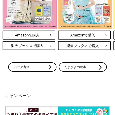
2023年の冬に子連れでロンドン旅行へ。家族でライオンキングを観劇！
――ふたりぱぱファミリーは、アメリカ、日本、スウェーデンな
Amazonで購入
Amazonで購入
どいろんな国での生活を経験しています。
楽天ブックスで購入
楽天ブックスで購入
みっつん 息子にはさまざまな文化や価値観に触れてほしいとい
う思いは強くあります。その理由は二つ。一つは、いろんな国を
旅していろんな価値観に触れることで、正解は一つじゃないと学
ムック書籍
たまひよの絵本
んでほしいからです。僕自身、海外で生活してたくさんのことを
学べました。幸せになる選択肢はたくさんあると知っていれば、
生きやすい道を自分で選べるし、ときには逃げるという選択肢を
取ることもできると思います。彼が生き延びるための選択肢を多
く持っていてほしいんです。
キャンペーン
二つ目の理由は「無知の知」に気づける人になってほしいからで
す。「無知の知」は哲学者ソクラテスの有名な概念ですが、僕は
大好きです。僕は海外で12年ほど生活してきましたが、その中で