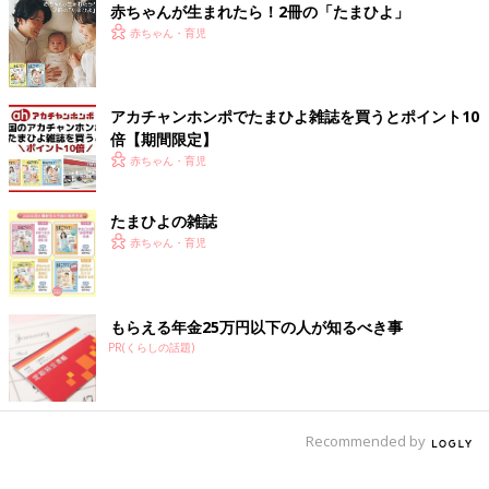
赤ちゃんが生まれたら！2冊の「たまひよ」
赤ちゃん・育児
アカチャンホンポでたまひよ雑誌を買うとポイント10
倍【期間限定】
赤ちゃん・育児
スウェーデンのショッピングモールの子ども服売り場は、「男・女」で分けられて
いません。
――日本の子どもたちの間では最近でもお友だちの外見に対して
たまひよの雑誌
「女みたい」「男みたい」というなどのジェンダー差別があると
赤ちゃん・育児
感じます。
みっつん そういうことはスウェーデンの子どもでもあると思い
もらえる年金25万円以下の人が知るべき事
ます。子どもは親の影響を強く受けますし、スウェーデンは移民
PR(くらしの話題)
の多い国でもあるので、もともと暮らしていた国の文化的な価値
観があると、そういうジェンダー差別をする子がいるのも事実で
す。でも、学校でそのような子どもの発言があったら、先生が違
う言い方を提案すると聞きます。
Recommended by
スウェーデンの幼児教育では「教える」のではなく学べる環境を