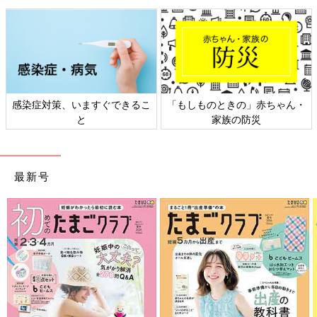
子は以前はピンクが好きだったけど、今はマインクラフトの影響
で金色と緑が好きです（笑）。マインクラフトの開発者はスウェ
ーデンの人ですが、あのゲームの世界ではジェンダーがないこと
を意図しているそうです。ゲームに登場するスティーブとアレッ
クスというキャラクターについて「あれは男の子かな？女の子か
な？」と息子と一緒に話して楽しんでいます。マインクラフトの
Tシャツを着ている女の子もいるし、息子は女の子と一緒にゲー
感染症対策、いますぐできるこ
「もしものときの」赤ちゃん・
ムをして遊んだりもしています。
と
家族の防災
正解は一つじゃないことや、「無知の知」に気づい
てほしい
最新号