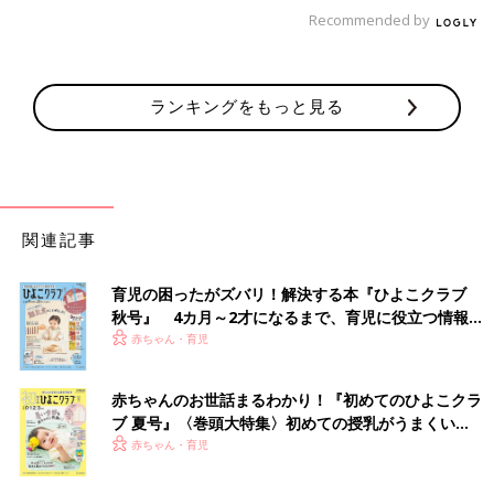
アルに話し合える環境でしょうか？
Recommended by
みっつん それは、スウェーデンでも家庭によると思います。近
所のふたりママの家に遊びに行ったとき、ティーンエイジャーの
長男と、当時人気だった「セックス・エデュケーション」という
ランキングをもっと見る
ドラマの話題になりました。「性の悩み」をメインテーマにした
Netflixの青春ドラマで「あのドラマよかったよね〜」「おもしろ
かったね」なんて話をしていたら、ママの１人が「ちょっとその
話は私はまだ苦手かも･･･」と言っていて驚いた出来事がありま
した。あとから聞いたら彼女の宗教の問題のようでした。スウェ
関連記事
ーデンでは子どもたちは学校で性教育を受けますが、家庭によっ
て考え方が違うんだな、と感じました。
育児の困ったがズバリ！解決する本『ひよこクラブ
秋号』 4カ月～2才になるまで、育児に役立つ情報が
子ども服売り場は「女の子」「男の子」の表記がな
いっぱい！
赤ちゃん・育児
い
赤ちゃんのお世話まるわかり！『初めてのひよこクラ
ブ 夏号』〈巻頭大特集〉初めての授乳がうまくい
く！ おっぱい・ミルクの基本と夏のトラブル 解決テ
赤ちゃん・育児
ク