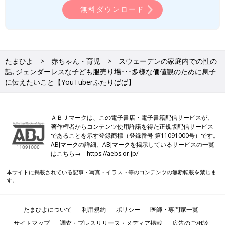
無料ダウンロード
たまひよ
赤ちゃん・育児
スウェーデンの家庭内での性の
話､ジェンダーレスな子ども服売り場･･･多様な価値観のために息子
に伝えたいこと【YouTuberふたりぱぱ】
雪が降らない春から夏の時期は自転車で通学する息子くん。
――みっつんさんは2024年の２月に日本での舞台にチャレンジ
ＡＢＪマークは、この電子書店・電子書籍配信サービスが、
されるそうです。３カ月ほどリカさんと息子くんと離れて暮らす
著作権者からコンテンツ使用許諾を得た正規版配信サービス
ことに心配はありますか？
であることを示す登録商標（登録番号 第11091000号）です。
ABJマークの詳細、ABJマークを掲示しているサービスの一覧
みっつん あんまり心配はないかな。いずれ離れていく息子と
はこちら→
https://aebs.or.jp/
の、第１弾の練習じゃないかぐらいにとらえています。
本サイトに掲載されている記事・写真・イラスト等のコンテンツの無断転載を禁じま
僕は、親業は18歳までと思っているんです。彼が生まれてすぐそ
す。
のかわいい姿を見た瞬間から、この子といられるのは18年間だけ
だ、と自分に言い聞かせています。この子は僕とは別の人格だ
し、いずれ離れていく人だ、と。18年間、この子を守り、自立し
たまひよについて
利用規約
ポリシー
医師・専門家一覧
た人間に導いてあげることが僕たち親の仕事だと思っています。
サイトマップ
調査・プレスリリース・メディア掲載
広告のご相談