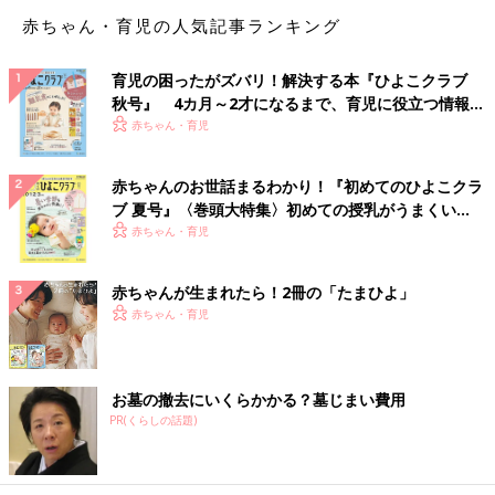
かると思うので、それに合わせて伝えています。性の話は大人が
赤ちゃん・育児の人気記事ランキング
恥ずかしがってしまうと、子どもも恥ずかしいものだと思ってし
まいますから、包み隠さず、ふざけず、きちんと答えることを大
育児の困ったがズバリ！解決する本『ひよこクラブ
事にしています。うちの場合は、大きくなったら僕が書いた本を
秋号』 4カ月～2才になるまで、育児に役立つ情報が
読んでもらうのもいいかな、と思っています。
いっぱい！
赤ちゃん・育児
――これまで息子くんと家庭内で性器のことなどについて話をし
たことはありますか？
赤ちゃんのお世話まるわかり！『初めてのひよこクラ
ブ 夏号』〈巻頭大特集〉初めての授乳がうまくい
みっつん 去年日本に行ったときに、サファリパークに遊びに行
く！ おっぱい・ミルクの基本と夏のトラブル 解決テ
赤ちゃん・育児
ったんですが、まだ幼稚園児だった息子がある動物を見て「あの
ク
動物は女の子だね、スニッパがあるから！」って言ったんです。
赤ちゃんが生まれたら！2冊の「たまひよ」
「スニッパ」はスウェーデン語で女性器を表す俗語です。スウェ
赤ちゃん・育児
ーデンの幼稚園で学んだんだと思います。日本語の俗語を叫んで
いたら大注目だったと思うので、僕は「スウェーデン語でよかっ
た･･･」と、正直ホッとしたんですけど、でも息子としては単純
お墓の撤去にいくらかかる？墓じまい費用
に「おちんちんがあるから男の子」というのと同じく、ただ生物
PR(くらしの話題)
学的に当然の話をしている、というニュアンスの発言でした。
―― スウェーデンでは家庭内でも、性器や性交についてカジュ