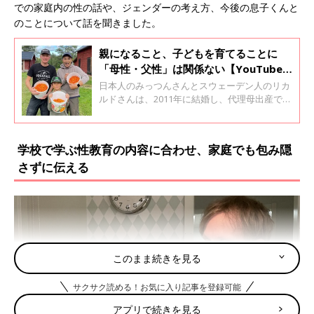
での家庭内の性の話や、ジェンダーの考え方、今後の息子くんと
のことについて話を聞きました。
親になること、子どもを育てることに
「母性・父性」は関係ない【YouTuber
ふたりぱぱ】
日本人のみっつんさんとスウェーデン人のリカ
ルドさんは、2011年に結婚し、代理母出産で男
の子を授かった国際同性婚カップルです。現在
は７歳になる息子くんと家族３人でスウェーデ
ンで暮らしています。YouTube『ふたりぱぱ
学校で学ぶ性教育の内容に合わせ、家庭でも包み隠
FutariPapa』で発信をするみっつんさんに、同
さずに伝える
性カップルファミリーとの子育ての情報交換の
ことや、多様な家族の形について話を聞きまし
た。
このまま続きを見る
サクサク読める！お気に入り記事を登録可能
アプリで続きを見る