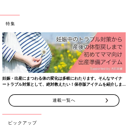
どう整えるかを大事にしているのですが、それは性教育にも当て
はまります。たとえば男性の先生が髪を伸ばしてみたり、ひげを
長く伸ばして三つ編みにした先にリボンをつけていたり。ジェン
ダーにとらわれない言葉や話し方をすることも心がけているそう
特集
です。普段から差別や決めつけをしない態度を見せることで、子
どもはその大人の姿を見て学ぶ、という考え方なんですね。
――ふたりぱぱのYouTube動画では、息子くんの洋服を買いに行
った売り場でもジェンダーを固定しない様子が配信されていまし
た。
みっつん 色味的になんとなく、ピンクっぽいもの、青っぽいも
妊娠・出産にまつわる体の変化は多岐にわたります。そんなマイナ
のとセクションは分かれていますが、子ども服売り場で「男の
ートラブル対策として、絶対教えたい！保存版アイテムを紹介しま
子」「女の子」という表記はありません。一見、男児用かなと思
す。
われる売り場にも、女の子のモデルが起用されていたりと、既存
の「らしさ」にとらわれないようにしていると感じます。また、
連載一覧へ
グラデーションになっている部分もあるので、子どもが自分の好
きなものを選びやすいと思います。
実際、女の子だからってピンクが好きとは限らないですよね。息
ピックアップ