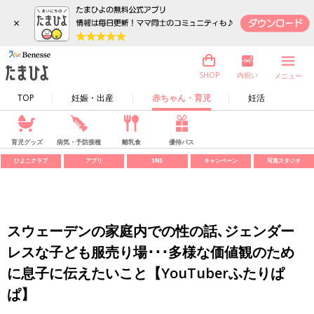
×
内祝い
SHOP
メニュー
TOP
妊娠・出産
赤ちゃん・育児
妊活
育児グッズ
病気・予防接種
離乳食
優待パス
ひよこクラブ
アプリ
SNS
キャンペーン
写真スタジオ
スウェーデンの家庭内での性の話､ジェンダー
レスな子ども服売り場･･･多様な価値観のため
に息子に伝えたいこと【YouTuberふたりぱ
ぱ】