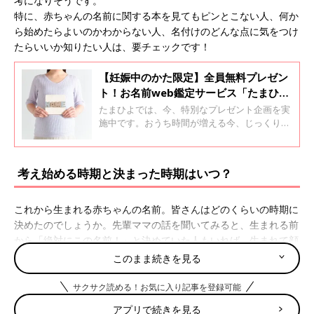
考になりそうです。
特に、赤ちゃんの名前に関する本を見てもピンとこない人、何か
ら始めたらよいのかわからない人、名付けのどんな点に気をつけ
たらいいか知りたい人は、要チェックです！
【妊娠中のかた限定】全員無料プレゼン
ト！お名前web鑑定サービス「たまひよ
名づけ博士」
たまひよでは、今、特別なプレゼント企画を実
施中です。おうち時間が増える今、じっくりご
家族でお子さまの名前について検討してみませ
んか？
考え始める時期と決まった時期はいつ？
これから生まれる赤ちゃんの名前。皆さんはどのくらいの時期に
決めたのでしょうか。先輩ママの話を聞いてみると、生まれる前
から「絶対にこの名前！」と決めていた人もいれば、生まれて顔
を見ながら夫婦で決めたという人もいて、名付けをした時期はさ
このまま続きを見る
まざまなようです。お仕事をしていた先輩ママは、産休に入って
からゆっくり考え始めたという人も。
出生届
の期限は、生まれて
サクサク読める！お気に入り記事を登録可能
から14日。ママが産後に体調が悪くなってしまう場合や夫や家族
アプリで続きを見る