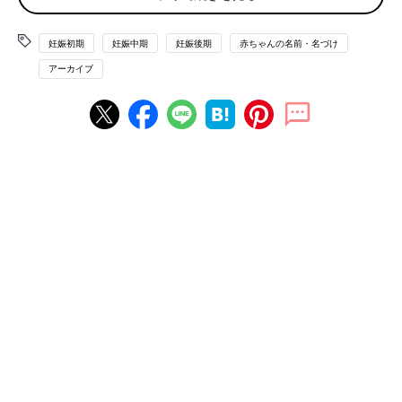
と意見が合わなくて決められない場合などもあるので、出産前ま
でにしっかり話し合って、ある程度名前候補をしぼっておいたほ
うがいいかもしれません。
妊娠初期
妊娠中期
妊娠後期
赤ちゃんの名前・名づけ
アーカイブ
【最終的には顔を見てから】
候補というか希望条件に合うものを10個くらい書き出してはいま
すが、このなかからどれにするかは実際に生まれて顔を見て、ど
う呼びたいかとか、この名前の雰囲気ではないなとか考えて決め
ようかと思っています。
【
つわり
中に考えることで気分を上げた】
つわりがあったので、名前を考えながら「こんな楽しいことがあ
るぞー」と自分を奮い立たせていました。もちろん性別は不明で
したが、なぜか女の子の名前ばかり考えていました。つわりが終
わったころの健診で女の子かも？と言われ、なるほどと思いまし
た。
【18週ですでに決まっています！】
もうすぐ18週です。16週ごろの健診で早くも性別が確定したの
で、先日夫婦で話してほぼ決定しました。おたがい親戚や友人も
多く、上の子つながりのママ友もできて、使えない名前が増えて
きたので、出産直前にアタフタしないように、今のうちに決めて