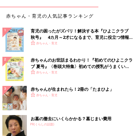
おきたいねとなりました。
赤ちゃん・育児の人気記事ランキング
名前の決め方とこだわりポイント
育児の困ったがズバリ！解決する本『ひよこクラブ
秋号』 4カ月～2才になるまで、育児に役立つ情報が
いっぱい！
赤ちゃん・育児
赤ちゃんのお世話まるわかり！『初めてのひよこクラ
ブ 夏号』〈巻頭大特集〉初めての授乳がうまくい
く！ おっぱい・ミルクの基本と夏のトラブル 解決テ
赤ちゃん・育児
ク
赤ちゃんが生まれたら！2冊の「たまひよ」
赤ちゃん・育児
お墓の撤去にいくらかかる？墓じまい費用
PR(くらしの話題)