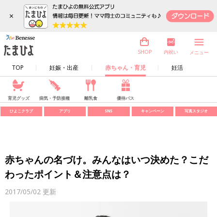
×
内祝い
SHOP
メニュー
TOP
妊娠・出産
赤ちゃん・育児
妊活
育児グッズ
病気・予防接種
離乳食
優待パス
ひよこクラブ
アプリ
SNS
キャンペーン
写真スタジオ
赤ちゃんの名づけ。みんなはいつ決めた？こだ
わったポイント＆注意点は？
2017/05/02
更新