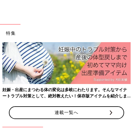
特集
一生ものになる赤ちゃんの名前。そんな大切なものだからこそ、
名付けの悩みは尽きないのかもしれません。先輩ママたちが名付
妊娠・出産にまつわる体の変化は多岐にわたります。そんなマイナ
けで悩んだこととしては、「夫婦でつけたい名前が違う」「考え
ートラブル対策として、絶対教えたい！保存版アイテムを紹介しま
ていたものが親戚の子とかぶってしまった」などが挙げられてい
す。
ます。また、赤ちゃんの誕生を楽しみにしているのは、自分たち
の両親（祖父母）も一緒。名付けに対する意見が合わなくて折り
連載一覧へ
合いが悪くなってしまうなんてこともあるようです。名前の候補
がある程度決まった段階で、家族にはそれとなく話しておくとい
いかもしれませんね。家族全員が納得して、「素敵な名前を贈っ