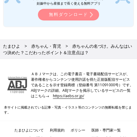
妊娠中から産後まで長く使える無料アプリ
無料ダウンロード
たまひよ
赤ちゃん・育児
赤ちゃんの名づけ。みんなはい
つ決めた？こだわったポイント＆注意点は？
ＡＢＪマークは、この電子書店・電子書籍配信サービスが、
著作権者からコンテンツ使用許諾を得た正規版配信サービス
であることを示す登録商標（登録番号 第11091000号）です。
ABJマークの詳細、ABJマークを掲示しているサービスの一覧
はこちら→
https://aebs.or.jp/
本サイトに掲載されている記事・写真・イラスト等のコンテンツの無断転載を禁じま
す。
たまひよについて
利用規約
ポリシー
医師・専門家一覧