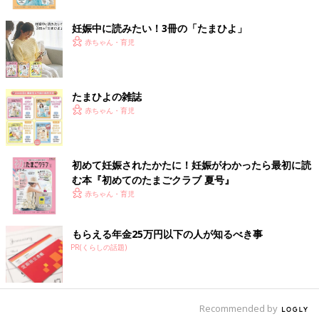
したいと思い、読みやすさや響きともに漢字の意味を重視しまし
た。
妊娠中に読みたい！3冊の「たまひよ」
赤ちゃん・育児
【呼び方から名前を決めて漢字を当てはめた】
息子の名前を考えていたとき、夫と一致した意見は「○○ちゃんと
呼びたい」「どちらかというと古風な名前がいい」でした。そし
てすんなりと響きから名前が決まり、そこに夫も私も好きな漢字
たまひよの雑誌
を当てました。
赤ちゃん・育児
【姓名判断も判断基準の1つにした】
私も夫も姓名判断をまったく無視して名前をつけることに戸惑い
があったので、ネットである程度調べて判断基準の1つにしまし
初めて妊娠されたかたに！妊娠がわかったら最初に読
た。姓名判断の結果の良し悪しの基準は、凶が1つもないこと。
む本『初めてのたまごクラブ 夏号』
凶でなければ大吉でも吉でもOKとしました。すべてを大吉でそ
赤ちゃん・育児
ろえようと思うとなかなか難しいですからね。
もらえる年金25万円以下の人が知るべき事
名付けでよくある悩みごととは
PR(くらしの話題)
Recommended by