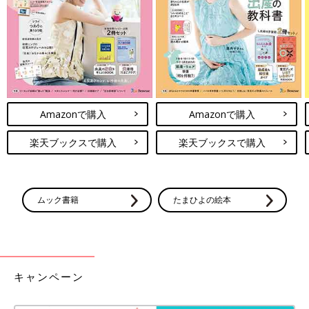
※投稿内容は投稿者の個人的な見解・体験に基づくものですの
で、あくまでもアドバイスとして参考にしていただき、症状など
については医療機関にご確認ください。
※文中のコメントはすべて、『ウィメンズパーク』の投稿からの
抜粋です。
※この記事は「たまひよONLINE」で過去に公開されたもので
Amazonで購入
Amazonで購入
す。
楽天ブックスで購入
楽天ブックスで購入
ムック書籍
たまひよの絵本
キャンペーン