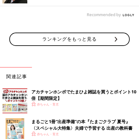
Recommended by
赤ちゃんの名前に込められる思いはさまざま。名付けに関するア
ランキングをもっと見る
ンケートによると、「こだわったポイント」で一番多かったのは
「おと・読み方」となりました。一生呼ばれる名前の音や響きに
皆さんこだわったようです。次に多かったのは「漢字」。一字に
大きな意味が込められている漢字が使える、日本人ならではのこ
だわりポイントですね。ほかには「画数」「姓とのバランス」
関連記事
「イメージ・印象」が上位にランクインしました。
また、名付けの方法も人それぞれ。「文字数から考えた」「使い
たい漢字があった」というほかに、「あだ名でこう呼びたいとい
アカチャンホンポでたまひよ雑誌を買うとポイント10
うのが先にあって、名前や由来はあとづけ」という先輩ママも。
倍【期間限定】
漠然と考えるよりも、一番こだわりたいポイントを1つしぼって
赤ちゃん・育児
から考えると決めやすいのかもしれませんね。
【漢字の意味を大事にしたい】
まるごと1冊“出産準備”の本『たまごクラブ 夏号』
漢字に意味がいろいろあって、それに想いを込めて名前がつけら
〈スペシャル大特集〉夫婦で予習する 出産の教科書
れるのは、日本ならではだと思います。そういったことは大事に
赤ちゃん・育児