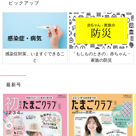
ピックアップ
てあげられた」と思える名づけになるといいですね。
【自分が考えた名前は却下される】
わが家は1人目は女の子でしたが、私が考えた名前はことごとく
却下でちょっと悲しかったです。でも夫が一所懸命考えていて、
名付けによって父親になる意識が高まっているなというのがよく
わかったので、最後は夫の意見で決めました。もちろん私もいい
な、と思ったうえでです。
感染症対策、いますぐできるこ
「もしものときの」赤ちゃん・
【親からの口出しがありました】
と
家族の防災
私の親が名付けに関してすごく口出ししてきました。姉にも相談
して、おなかの子の親は私たちなんだから、名前は自分たちがつ
ければいいんだよ、と言われてスッキリしました！まわりの意見
最新号
も聞いてもいいけど、最終的には自分たちが納得した名前をつけ
るべきだと思います。
名付けや姓名判断の本を参考にするのもいいのですが、「あ、こ
の響きいいな」「この漢字いいな」という日常のなかのフィーリ
ングも名づけのヒントになるかもしれません。名前を考える時間
も楽しんで、素敵な名前を赤ちゃんに贈ることができるといいで
すね。