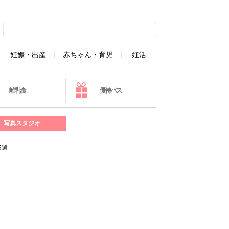
妊娠・出産
赤ちゃん・育児
妊活
離乳食
優待パス
写真スタジオ
5選