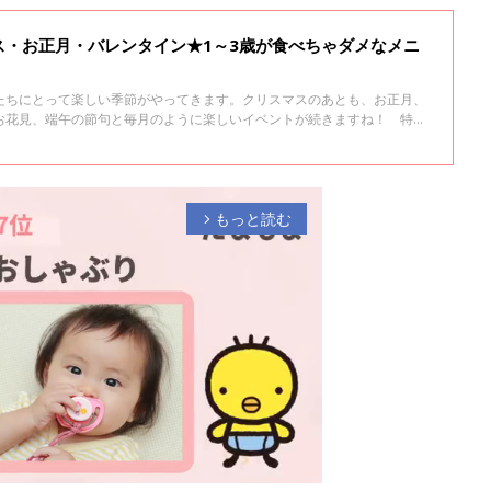
ス・お正月・バレンタイン★1～3歳が食べちゃダメなメニ
たちにとって楽しい季節がやってきます。クリスマスのあとも、お正月、
お花見、端午の節句と毎月のように楽しいイベントが続きますね！ 特別
が、年齢によって食べてOKなもの、NGなものに違いがあります。
もっと読む
arrow_forward_ios