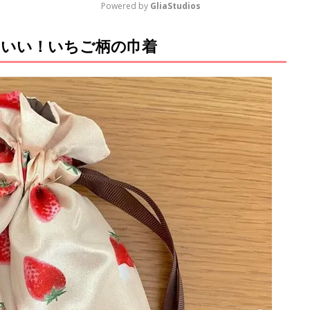
Powered by 
GliaStudios
いい！いちご柄の巾着
M
u
t
e