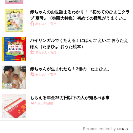
いないところで食べさせないように注意が必要です。また、1人
目のおもちゃはパーツが小さいこともあるので、2人目が誤飲し
赤ちゃんのお世話まるわかり！『初めてのひよこクラ
ないように気をつけて。お出かけスポットは1人目に合わせがち
ブ 夏号』〈巻頭大特集〉初めての授乳がうまくい
になりますが、2人目を連れ回しすぎないように計画するといい
く！ おっぱい・ミルクの基本と夏のトラブル 解決テ
赤ちゃん・育児
でしょう。
ク
監修／平田かおり先生
撮影／成田由香利、矢部ひとみ
バイリンガルでうたえる！にほんご えいご おうたえ
ほん（たまひよ おうた絵本）
インスタでも大人気！ ”3才差兄×妹”き
赤ちゃん・育児
ょうだいを育児中のまぼさんに聞いた
「2人目育児のウラ話」
2018年生まれの長男よいたんの育児についてイ
赤ちゃんが生まれたら！2冊の「たまひよ」
ンスタグラムに投稿したところ人気に火がつい
赤ちゃん・育児
たまぼさん。2021年には長女しおさんが生ま
れ、２児のママに。慎重派の兄と正反対の妹の
２人目の育児は発見の連続だったと言います。
きょうだいの年齢差による特徴やお世話のポイントを紹介しまし
2023年11月にはコミックエッセイ『しおさん1
たが、自分たちにぴったりの年齢差はイメージできましたか。こ
もらえる年金25万円以下の人が知るべき事
歳 令和ギャル爆誕の道のり』を出版したまぼ
の記事をママだけでなく夫婦で読んで、夫婦で将来のファミリー
PR(くらしの話題)
さんにきょうだい育児のウラ話を聞きました。
プランを話し合うきっかけにしてください。
参考／『後期のひよこクラブ』2024年春号 「“夫婦で話し合っ
ておくべき”ファミリー計画とお金の準備」
Recommended by