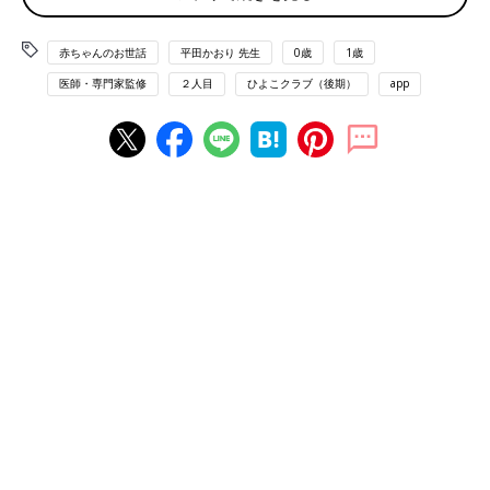
きょうだいが一緒に遊びやすく、教育費は
3才
差ほど出費の波が
赤ちゃんのお世話
平田かおり 先生
0歳
1歳
大きくならない、という点ではバランスのいい年齢差です。親が
医師・専門家監修
２人目
ひよこクラブ（後期）
app
1人目を育てた記憶が新しいので育児のリズムがつきやすい、き
ょうだいで一緒の遊びがしやすいという点がいいところ。
少し気をつけたほうがいいことは、1人目の赤ちゃん返りが激し
くなる可能性があり、2人目誕生が1人目のイヤイヤ期や
トイレト
レーニング
と重なると、ママやパパはちょっと大変になるかもし
れません。
もし、1人目が赤ちゃん返りをしたら、1人目優先でスキンシップ
をしましょう。
寝かしつけ
に苦戦することもあるかもしれません
が、そんなときは日中の十分なスキンシップで、1人目の気持ち
を落ち着かせてあげるといいでしょう。
きょうだいの年齢差が「3才差」は、だいぶお世話
がラクに！