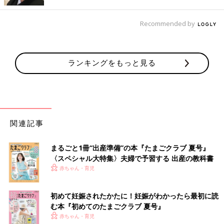
合わせると、2人目が長湯になりがちに。のぼせないように気を
つけてあげて。食事は1人目に声をかけながら楽しく食べると、
Recommended by
スムーズです。
きょうだいの年齢差が「4才差」になると、1人目が
ランキングをもっと見る
強力な助っ人に！
1人目の生活習慣面での自立が進み、親の育児の負担は、比較的
少なくなります。子ども一人一人に余裕をもってかかわりやすく
なるのもいいところ。さらに1人目が幼稚園、
保育園
に通うよう
関連記事
になると、2人目の子育てに集中しやすくなります。ただ、通園
や習い事などで1人目の行動範囲が広がるので、きょうだいの生
まるごと1冊“出産準備”の本『たまごクラブ 夏号』
活リズムがうまく合わせにくい、ということも出てきます。また
〈スペシャル大特集〉夫婦で予習する 出産の教科書
親のトータルでの子育て期間は、長くなります。
赤ちゃん・育児
一般的に、1人目の赤ちゃん返りは激しくなりにくく、1人目が2
人目のお世話を手伝ってくれることもあるでしょう。1人目が2人
初めて妊娠されたかたに！妊娠がわかったら最初に読
目に離乳食を食べさせる、お手伝いをしてくれることもあるかも
む本『初めてのたまごクラブ 夏号』
しれません。心強い一方で、誤えん事故を防ぐため、大人が見て
赤ちゃん・育児