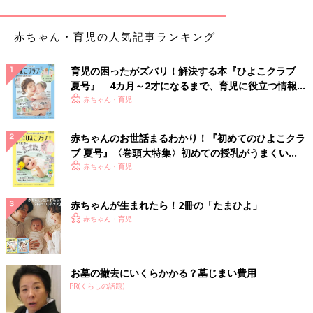
赤ちゃん・育児の人気記事ランキング
育児の困ったがズバリ！解決する本『ひよこクラブ
夏号』 4カ月～2才になるまで、育児に役立つ情報が
いっぱい！
赤ちゃん・育児
赤ちゃんのお世話まるわかり！『初めてのひよこクラ
ブ 夏号』〈巻頭大特集〉初めての授乳がうまくい
く！ おっぱい・ミルクの基本と夏のトラブル 解決テ
赤ちゃん・育児
個人差はありますが、1人目がお兄ちゃんやお姉ちゃんの自覚を
ク
持てるようになるころに2人目が生まれ、体力や知力の差から“き
ょうだい”の意識がはっきりしやすい年齢差です。1人目が2人目
赤ちゃんが生まれたら！2冊の「たまひよ」
のお世話を手伝ってくれたり、1人目がある程度自分のことを自
赤ちゃん・育児
分でできるようになるため、お世話がラクになります。ただ、1
人目は活動的でたくさん遊びたい時期だけど、2人目はまだ赤ち
ゃんなので一緒に遊びにくい、という側面も。ママやパパが積極
お墓の撤去にいくらかかる？墓じまい費用
的に1人目の遊び相手になるといいでしょう。
PR(くらしの話題)
きょうだい一緒におふろに入れるときは、1人目のおふろ遊びに