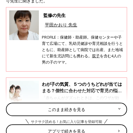
り先生に聞きました。
監修の先生
平田かおり 先生
PROFILE：保健師・助産師。保健センターや子
育て広場にて、乳幼児健診や育児相談を行うと
ともに、助産師として病院では出産、また地域
にて新生児訪問にも携わる。
双子
を含む4人の
男の子のママ。
わが子の気質、５つのうちどれが当ては
まる？個性に合わせた対応で育児の悩み
が解消しやすく【専門家】
「赤ちゃんがグズったときは、このワザが効
く！」と聞いて試してみたけど、わが子には効
かなかった…という経験はありませんか？それ
このまま続きを見る
は、そのワザがわが子の“気質（＝人間が生ま
れ持った個性）“に合っていなかったからかも
サクサク読める！お気に入り記事を登録可能
きょうだいの年齢差が「2才差」は、バランスのい
しれません。
アプリで続きを見る
い年齢差！