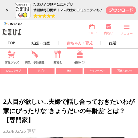
×
内祝い
SHOP
メニュー
TOP
妊娠・出産
赤ちゃん・育児
妊活
育児グッズ
病気・予防接種
離乳食
優待パス
ひよこクラブ
アプリ
SNS
キャンペーン
写真スタジオ
2人目が欲しい…夫婦で話し合っておきたいわが
家にぴったりな“きょうだいの年齢差”とは？
【専門家】
2024/02/26
更新