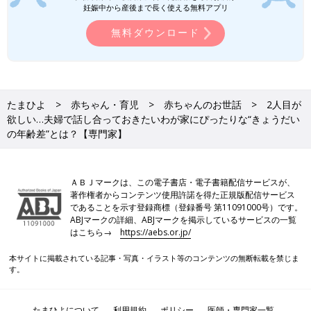
妊娠中から産後まで長く使える無料アプリ
無料ダウンロード
たまひよ
赤ちゃん・育児
赤ちゃんのお世話
2人目が
欲しい…夫婦で話し合っておきたいわが家にぴったりな“きょうだい
の年齢差”とは？【専門家】
ＡＢＪマークは、この電子書店・電子書籍配信サービスが、
著作権者からコンテンツ使用許諾を得た正規版配信サービス
であることを示す登録商標（登録番号 第11091000号）です。
ABJマークの詳細、ABJマークを掲示しているサービスの一覧
はこちら→
https://aebs.or.jp/
本サイトに掲載されている記事・写真・イラスト等のコンテンツの無断転載を禁じま
す。
たまひよについて
利用規約
ポリシー
医師・専門家一覧