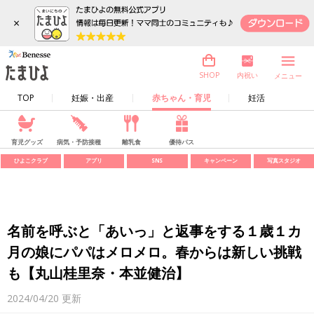
×
内祝い
SHOP
メニュー
TOP
妊娠・出産
赤ちゃん・育児
妊活
育児グッズ
病気・予防接種
離乳食
優待パス
ひよこクラブ
アプリ
SNS
キャンペーン
写真スタジオ
名前を呼ぶと「あいっ」と返事をする１歳１カ
月の娘にパパはメロメロ。春からは新しい挑戦
も【丸山桂里奈・本並健治】
2024/04/20
更新