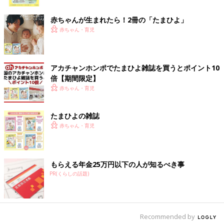
いる娘を見ながら家事をしていてふと気づいたら、遠くのほうか
ク
ら娘の声が聞こえました。なんと、ゲートを押し開けて廊下に出
赤ちゃんが生まれたら！2冊の「たまひよ」
て、ばあばとじいじの部屋へ行って遊んでいたんです！ ゲート
赤ちゃん・育児
にはロックがついているわけではなく、犬たちも自分の頭で押し
開けて出入りしていたので、それを見て覚えたのかもしれませ
ん。これまでどおりでは危ないから、なにか対策を練らないと
ね、と本並さんと相談しているところです。
アカチャンホンポでたまひよ雑誌を買うとポイント10
倍【期間限定】
赤ちゃん・育児
指さしやジェスチャーでコミュニーションがとれる
ように
たまひよの雑誌
赤ちゃん・育児
もらえる年金25万円以下の人が知るべき事
PR(くらしの話題)
Recommended by