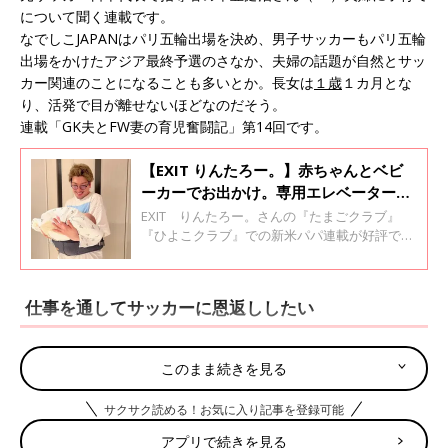
について聞く連載です。
なでしこJAPANはパリ五輪出場を決め、男子サッカーもパリ五輪
出場をかけたアジア最終予選のさなか、夫婦の話題が自然とサッ
カー関連のことになることも多いとか。長女は
１歳
１カ月とな
り、活発で目が離せないほどなのだそう。
連載「GK夫とFW妻の育児奮闘記」第14回です。
【EXIT りんたろー。】赤ちゃんとベビ
ーカーでお出かけ。専用エレベーターで
の気づきに、Xで「3.2万件いいね」の大
EXIT りんたろー。さんの『たまごクラブ』
反響
『ひよこクラブ』での新米パパ連載が好評で
す。 今回は、先日、妻・本郷杏奈さんと、3カ
月の赤ちゃんと、ベビーカーでお出かけしたと
きのこと。そこで、気づいたことがあるそうで
仕事を通してサッカーに恩返ししたい
す。「だんだんパパになっていく」連載の５回
目です。
このまま続きを見る
サクサク読める！お気に入り記事を登録可能
アプリで続きを見る