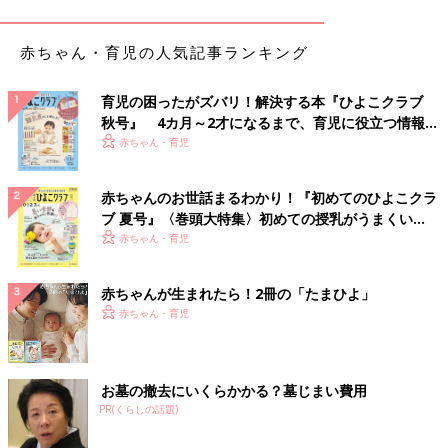
から自分なりにサッカーに恩返ししたい、という気持ちをいつも
持っています。コーチや監督や解説などの仕事でサッカーの普及
赤ちゃん・育児の人気記事ランキング
につとめる方々が多いと思いますが、私の場合はバラエティー番
組で「元サッカー選手」と知ってもらうことで、いろんな方に少
しでもサッカーに注目してもらえたらいいな、と思ってい
育児の困ったがズバリ！解決する本『ひよこクラブ
て･･･。それが自分にできる役割なんじゃないかと思うんです。
秋号』 4カ月～2才になるまで、育児に役立つ情報が
いっぱい！
赤ちゃん・育児
仕事が忙しくなると娘と過ごす時間が少なくなってしまうけれ
ど、そういうときは本並さんや母がバトンタッチしてくれるの
赤ちゃんのお世話まるわかり！『初めてのひよこクラ
で、これからも仕事と子育てのバランスを取りながら楽しんでい
ブ 夏号』〈巻頭大特集〉初めての授乳がうまくい
きたいです。思えば、去年の今ごろは娘が生まれてまもないころ
く！ おっぱい・ミルクの基本と夏のトラブル 解決テ
赤ちゃん・育児
で、初めての経験に不安と戸惑いばかりでした。でもまわりのみ
ク
んなに助けてもらいながら乗り越えてきて、今は不安よりも楽し
赤ちゃんが生まれたら！2冊の「たまひよ」
みや喜びのほうが大きいです。かわいさが増している娘との時間
赤ちゃん・育児
も大切にしたいと思います。
かわいいけれど目が離せない！娘の成長
お墓の撤去にいくらかかる？墓じまい費用
PR(くらしの話題)