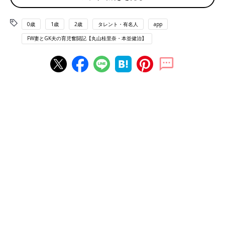
0歳
1歳
2歳
タレント・有名人
app
FW妻とGK夫の育児奮闘記【丸山桂里奈・本並健治】
娘さんと過ごす丸山さんは、バラエティ番組で見るのとはまた違う、とっても優し
いママの表情。
春になり新しい環境を迎えている人も多いと思います。私もこの
春から、テレビで子育てのレギュラー番組が始まったり、サッカ
ーの番組が始まったりと、新しい出会いの中にいます。子どもを
もつ以前は、結婚したり出産したりすることで仕事が減ってしま
うんじゃないか、という不安がすごくありました。だけど、子ど
もをもったからこそ出会えた仕事もあって、さらにお仕事の幅が
広がったな～と感じています。
そもそもサッカーと出会っていなければ今の自分はいません。だ