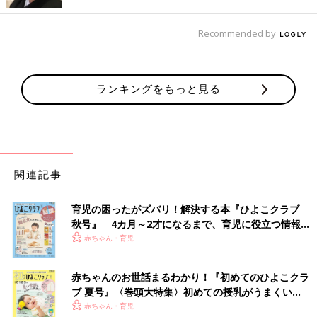
Recommended by
ランキングをもっと見る
関連記事
１歳１カ月を過ぎた娘さんは、今にも走りだしそうなくらい、どんどん歩くのだと
か。
育児の困ったがズバリ！解決する本『ひよこクラブ
１歳１カ月を過ぎた娘は、日に日に成長しています。最近は自分
秋号』 4カ月～2才になるまで、育児に役立つ情報が
いっぱい！
が興味を持ったことにどんどんチャレンジする様子に驚かされま
赤ちゃん・育児
す。わが家では犬を飼っていますが、犬たちがキッチンに入らな
いように以前からゲートを設置していて、娘の安全対策にもいい
赤ちゃんのお世話まるわかり！『初めてのひよこクラ
と思っていたんです。でも、いつの間にか娘は、そのゲートを押
ブ 夏号』〈巻頭大特集〉初めての授乳がうまくい
し開けて出ることを学んだらしいんです。あるとき、リビングに
く！ おっぱい・ミルクの基本と夏のトラブル 解決テ
赤ちゃん・育児