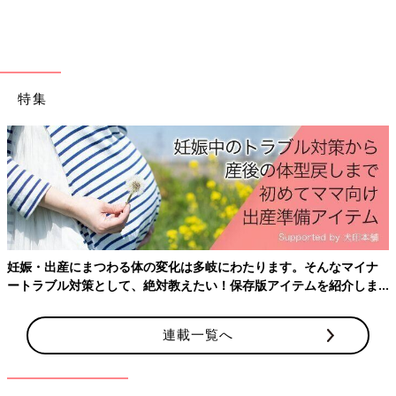
特集
気になったものは触ってみたいお年ごろです。
ひとり歩きのスピードも速くなって、今にも走りだしそうなくら
い。外にお散歩に行っても、ひたすらずんずん歩いていたり、ど
こかに登ろうとしたり。目が離せないってこういうことなんだと
実感しています。視界も広くなったようで、遠くのものも指さし
して教えてくれるようになりました。あるときは本並さんと娘が
自宅の庭で遊んでいるときに、２階のベランダにいる私に気づい
て指さししていました。また、言葉らしい言葉はまだ話さないけ
ど、だいぶ意思疎通ができるようにも。たとえば私と本並さんが
妊娠・出産にまつわる体の変化は多岐にわたります。そんなマイナ
「がんばる、がんばる〜！」みたいな言葉を言いながらポーズを
ートラブル対策として、絶対教えたい！保存版アイテムを紹介しま
とると、娘も両手で小さいガッツポーズをしてみたり、「いただ
す。
きます」や「ごちそうさま」も自分で手を合わせておじぎをする
連載一覧へ
ようになりました。
お友だちとのルール、いつからどう教える？