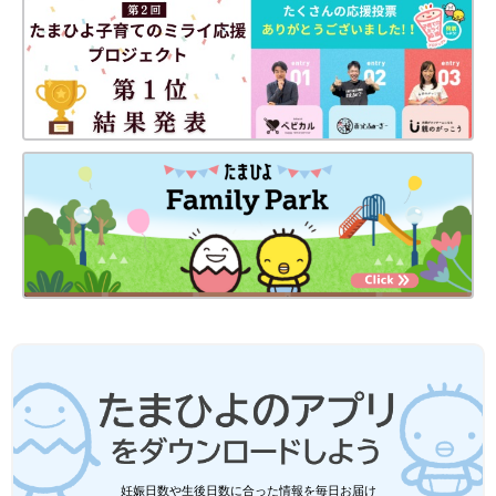
愛犬すももちゃんと仲よくお散歩。
先日、小児科で１歳を過ぎたら早めに受けたほうがいい
予防接種
を、何種類か打ちました。数本の同時接種です。娘は、その病院
に行くとなにかをされるとわかっているからか、診察室で先生の
顔を見るなり泣き始めました。私が娘を押さえて、さらに看護師
さんも一緒に２〜３人がかりで、娘が動かないように押さえての
ワクチンの注射。痛いのも、押さえられているのも嫌なんだと思
います。でも、注射針って危ないと思うしこちらも必死で押さえ
ました。娘は「こんなに泣くんだ！」って驚くほど激しく泣いて
いました。
妊娠日数や生後日数に合った情報を毎日お届け