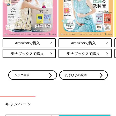
た。だれも使っていないボールで遊べばいいのに、娘は、なぜか
ほかの子が遊んでいるボールを取ろうとするんです。
人のものを取らない、ということや順番のことをまだ教えていな
かったので、そのときは「これはお友だちのだよ、だめだよ」
「取らないで一緒に遊ぼうね」と言葉で伝えてみました。すると
娘は眉間（みけん）に力を入れてにらむような表情。なんとなく
「ママになにか言われてるな」とは感じたんだと思います。まだ
Amazonで購入
Amazonで購入
ルールを理解する段階でもないと思うから、いつからどんなふう
に教えたらいいのか、難しいな～と感じました。今のところは人
楽天ブックスで購入
楽天ブックスで購入
が少ないところを選んで遊ばせるような工夫も必要なのかもしれ
ないな～、と思っていますが、どうなのでしょう？
ムック書籍
たまひよの絵本
小児科での注射を察して大泣き！
キャンペーン