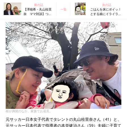
前の話
次の話
【澤穂希・丸山桂里
一覧
ごはんを床にポイッ！
奈 ママ対談】つい
とする娘にイライラ！
怒って、子どもの寝
余裕がないと怒ってし
顔を見て、反省し
まって反省･･･【丸山
て･･･子育てはその繰
桂里奈・本並健治】
り返し
桜が満開のなか、家族でお花見。
元サッカー日本女子代表でタレントの丸山桂里奈さん（41）と、
元サッカー日本代表で指導者の本並健治さん（59）夫婦に子育て