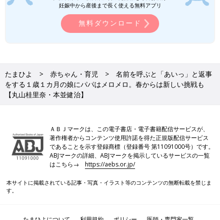
妊娠中から産後まで長く使える無料アプリ
注射が終わったら先生がごほうびにシールをくれるんですけど、
娘はそれで機嫌がよくなるわけでもなく･･･、シールをガシッと
無料ダウンロード
受け取りながら「シールではだまされないぞ」という表情をして
いました。先生はとっても優しい人なんですけど･･･。病院を出
るころにはすっかり泣きやんでいたので、もう終わった、という
こともわかるようになったみたい。１歳を過ぎて、いろんなこと
たまひよ
赤ちゃん・育児
名前を呼ぶと「あいっ」と返事
を理解できるようになったんだな〜と感じます。
をする１歳１カ月の娘にパパはメロメロ。春からは新しい挑戦も
【丸山桂里奈・本並健治】
【今月の本並さん】名前を呼ぶと「あいっ！」と返
事する娘がたまらなくかわいい
ＡＢＪマークは、この電子書店・電子書籍配信サービスが、
著作権者からコンテンツ使用許諾を得た正規版配信サービス
であることを示す登録商標（登録番号 第11091000号）です。
ABJマークの詳細、ABJマークを掲示しているサービスの一覧
はこちら→
https://aebs.or.jp/
本サイトに掲載されている記事・写真・イラスト等のコンテンツの無断転載を禁じま
す。
たまひよについて
利用規約
ポリシー
医師・専門家一覧