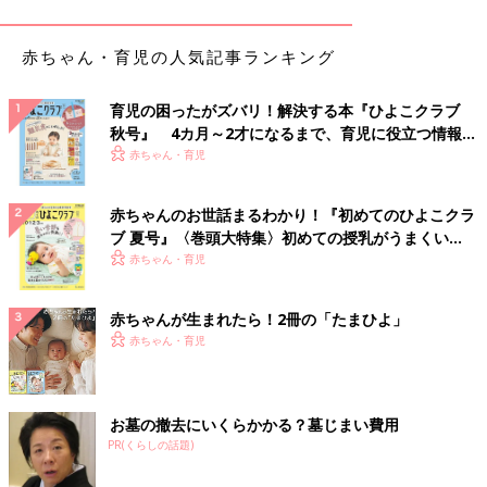
えてしまったんです。そんなことない！と思うものの、どうして
も不安が消えないんです。
赤ちゃん・育児の人気記事ランキング
あまりに怖くて、勇気を振り絞って父に“説明書にこういうふう
に書いてあるけど、大丈夫だよね”と聞くと、父は“大丈夫だよ”と
育児の困ったがズバリ！解決する本『ひよこクラブ
言ってくれたのですが、りんごの話や“人を殺してしまうのでは
秋号』 4カ月～2才になるまで、育児に役立つ情報が
ないか”ということは相談できませんでした。
いっぱい！
赤ちゃん・育児
私は、家族や友だちに強迫性障害のことを知られるのが怖くて、
この病気のことをずっと隠していました。
赤ちゃんのお世話まるわかり！『初めてのひよこクラ
ブ 夏号』〈巻頭大特集〉初めての授乳がうまくい
でも、このことをきっかけに少し収まっていた強迫性障害の症状
く！ おっぱい・ミルクの基本と夏のトラブル 解決テ
赤ちゃん・育児
が顕著に現れるようになりました。転げ落ちるように強迫の沼に
ク
ハマっていくような感じでした」（福原さん）
赤ちゃんが生まれたら！2冊の「たまひよ」
赤ちゃん・育児
高校生になるとおふろから出られなくなり、遅刻や
欠席が増える
お墓の撤去にいくらかかる？墓じまい費用
PR(くらしの話題)