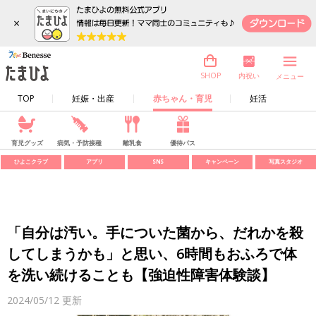
×
内祝い
SHOP
メニュー
TOP
妊娠・出産
赤ちゃん・育児
妊活
育児グッズ
病気・予防接種
離乳食
優待パス
ひよこクラブ
アプリ
SNS
キャンペーン
写真スタジオ
「自分は汚い。手についた菌から、だれかを殺
してしまうかも」と思い、6時間もおふろで体
を洗い続けることも【強迫性障害体験談】
2024/05/12
更新