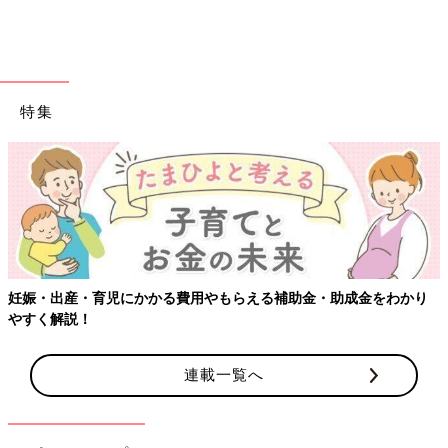
特集
強迫性障害に苦しむ優乃。悠が寄り添ってくれるように。（映画『悠優の君へ』よ
り）
症状が進むにつれて、仲がよかったお母さんとの関係もギスギス
し始めます。
「高校生になると、外で使うスマホや定期入れ、お財布などは汚
いものだから、帰宅するとアルコール消毒用のウエットティッシ
ュで念入りにふいて、部屋の1カ所にまとめておくというのがマ
イルールでした。しかしそれを知らない母は、掃除をするとスマ
妊娠・出産・育児にかかる費用やもらえる補助金・助成金をわかり
ホを別の場所に置いたりしてしまうんです。
やすく解説！
そのことで母に強い口調で『スマホに触らないで！』と言ったこ
連載一覧へ
ともあります。母は事情を知らないので『掃除してあげたのにな
んでそんなこと言うの！』と怒って、いきおい余って『病院に行
ってくれば！』と言ってきました。もしかしたら母の中で『何か
おかしい』とはわかっていても、それ以上、踏み込めなかったの