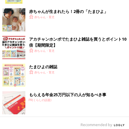
ク
ずっとおふろにつかっているわけではなく、体を洗うと手が汚れ
赤ちゃんが生まれたら！2冊の「たまひよ」
たように感じて手を洗う･･･。足を洗うと、手が汚れたように感
赤ちゃん・育児
じて再び手を洗う･･･。ボディソープを触ると、容器が汚れたよ
うに感じて容器を洗う･･･。おふろの中で、そうしたことをずっ
とくり返しているんです。
アカチャンホンポでたまひよ雑誌を買うとポイント10
自分でも嫌で、おふろに入ることが苦行のようでした。もうおふ
倍【期間限定】
ろに入りたくない。でもおふろに入らないと、高校に行けないと
赤ちゃん・育児
いう葛藤と闘いながら、遅刻や休むことが多くなっていきまし
た」（福原さん）
たまひよの雑誌
赤ちゃん・育児
スマホなど外で使うものは汚いもの。だから部屋の
1カ所にまとめていた
もらえる年金25万円以下の人が知るべき事
PR(くらしの話題)
Recommended by