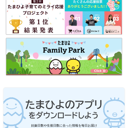
ふろから出られなくなっていました。今、考えるとうつのような
状態だったと思います。
卒業制作の初日、大学にやっと到着すると、みんな撮影を始めて
いて･･･。もう無理だ。卒業できないと思いました。大学のホー
ムページを見たら、カウンセラーに相談できることが記されてい
て、すぐにメールをしました。そのときは、本やインターネット
で調べて自分は『強迫性障害ではないか』ということを自覚して
いました。
カウンセラーから連絡があり『今までよく1人で耐えてきました
ね。卒業できるように先生たちに事情を話しましょう』と言われ
ました。そして受診をすすめられました。
私は、それでも最初病院に行くことに抵抗がありました。怖かっ
たんです。でも大学から紹介されたメンタルクリニックに母と行
き、強迫性障害と診断されました。ただ家から遠いクリニックだ
ったので、通いやすい大学病院の精神科に紹介状を書いてもらい
ました」（福原さん）
福原さんは大学病院の精神科で、認知行動療法に取り組みます。
妊娠日数や生後日数に合った情報を毎日お届け