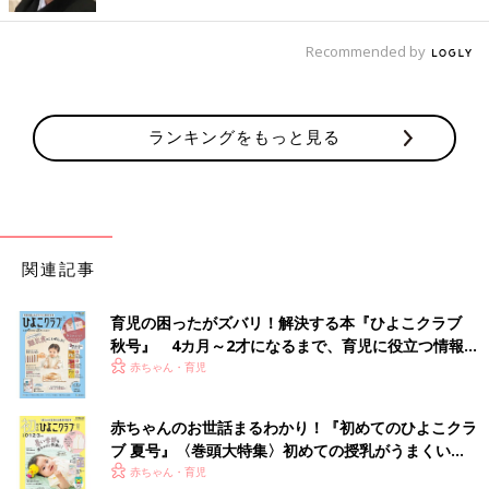
Recommended by
ランキングをもっと見る
優乃の過剰な手洗いに気づいたことで、悠と優乃の距離が縮まる。（映画『悠優の
君へ』より）
福原さんは高校生になると、不潔恐怖が悪化していきました。
関連記事
「自分の手に何か怖い菌がついていると思い込み、手洗いにかけ
る時間がどんどん長くなり、手は皮がむけてボロボロでした。お
育児の困ったがズバリ！解決する本『ひよこクラブ
ふろの時間も１時間から２時間、３時間と長くなっていきまし
秋号』 4カ月～2才になるまで、育児に役立つ情報が
た。
いっぱい！
赤ちゃん・育児
夜、おふろに入るのが怖くて、入りたくない、入りたくないと逃
赤ちゃんのお世話まるわかり！『初めてのひよこクラ
げているうちに寝てしまって。早朝起きて入るのですが、それで
ブ 夏号』〈巻頭大特集〉初めての授乳がうまくい
も３時間ぐらいおふろから出てこられず、遅刻するという感じで
く！ おっぱい・ミルクの基本と夏のトラブル 解決テ
赤ちゃん・育児
した。