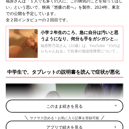
福原さんは「１人でも多くの人に、この病気のことを知ってほし
い」という思いで、映画『悠優の君へ』を製作。2024年、東京
での公開を予定しています。
全２回インタビューの２回目です。
小学２年生のころ、急に自分は汚いと思
うようになり、何分も手をガシガシと洗
うように【強迫性障害体験談】
福原野乃花さん（22歳）は、YouTube『ののは
らちゃんねる』で自身の強迫性障害について発
信しています。強迫性障害とは、実際にはあり
得ないことに不安感を抱き、その不安を解消す
るために過剰な行動を繰り返す心の病です。10
中学生で、タブレットの説明書を読んで症状が悪化
～20代での発症が多いようですが、福原さん
は、小学２年生のころに頻繁に手を洗うように
なったと言います。全２回インタビューの１回
目です。
このまま続きを見る
サクサク読める！お気に入り記事を登録可能
アプリで続きを見る