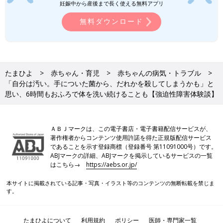
認知行動療法とは、受け取り方や考え方に働きかけて気持ちをラ
妊娠中から産後まで長く使える無料アプリ
クにする精神療法の一種です。
無料ダウンロード
「認知行動療法は、改善できそうなもの、改善したらラクになる
ものを医師と相談して決めてすすめます。
私の場合は、おふろと手洗いです。３時間おふろから出られない
場合は、２時間で出るようにしようと目標を立てて、タイマーを
たまひよ
赤ちゃん・育児
赤ちゃんの病気・トラブル
セットして、決めた時間に出るように頑張ります。そして、クリ
「自分は汚い。手についた菌から、だれかを殺してしまうかも」と
アできると少しずつ時間を短くしていきます。
思い、6時間もおふろで体を洗い続けることも【強迫性障害体験談】
またトイレのあとは、手洗いはひじまで洗っていたのを、腕の半
分までにするなど、じょじょに洗う部分を減らしていきます。
そして不安の度合いを記録します。不安の度合いは最初のうちは
ＡＢＪマークは、この電子書店・電子書籍配信サービスが、
70％など高いのですが、繰り返すうちにだんだん減っていきまし
著作権者からコンテンツ使用許諾を得た正規版配信サービス
た。
であることを示す登録商標（登録番号 第11091000号）です。
ABJマークの詳細、ABJマークを掲示しているサービスの一覧
はこちら→
https://aebs.or.jp/
薬は、抗うつ薬を朝・夕服用しています。治療の効果があり、半
年ぐらいで症状がだいぶ改善し、今ではおふろは40分ぐらいで出
本サイトに掲載されている記事・写真・イラスト等のコンテンツの無断転載を禁じま
られるようになりました。取りつかれたようにしていた手洗いも
す。
2分もかからずに終わります。ただ認知行動療法は心のエネルギ
ーと支えてくれる人が必要です。
たまひよについて
利用規約
ポリシー
医師・専門家一覧