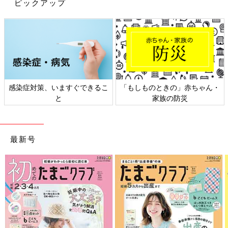
ピックアップ
かもしれません。
私自身も、友だちや家族に普通の子と思われたい。おかしな子と
は思われたくないと思って必死に症状を隠そうとしていて、あが
いていました」（福原さん）
大学生になり心身共に限界に。初めてカウンセラー
に相談して病院へ
感染症対策、いますぐできるこ
「もしものときの」赤ちゃん・
と
家族の防災
最新号