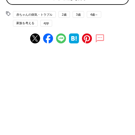
赤ちゃんの病気・トラブル
2歳
3歳
4歳～
家族を考える
app
女子高生の優乃は、強迫性障害を隠しながら高校生活を送っている。（映画『悠優
の君へ』より）
福原さんは、小学生のころから手を過剰に洗う不潔恐怖のほか、
「だれかに危害を加えてしまうかもしれない」と思う加害恐怖が
ありました。
「中学生のころ、当時使っていたタブレットに不具合があり、説
明書を読んだんです。うろ覚えなのですが、赤い文字で「このタ
ブレットには、発がん性物質を含む部品が使用されています」み
たいなことが書かれていました。廃棄するときに燃やすと、発が
ん性物質が発生するようで、すごく怖くなったんです。血の気が
引いていくのを感じました。
説明書を読む前に、母とスーパーに買い物に行き、りんごを触っ
て選んだことを思い出し、「私の手には危険な菌がついているか
もしれない。私が触ったりんごを買って食べた人が、がんになっ
て死んでしまうかもしれない。そしたら私は殺人犯だ･･･、と考