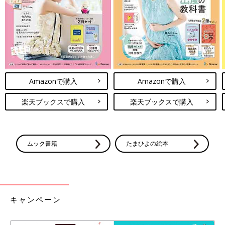
Amazonで購入
Amazonで購入
楽天ブックスで購入
楽天ブックスで購入
ムック書籍
たまひよの絵本
福原さんがとっている認知行動療法の記録。おふろに入るときの心配事などが書か
れています。
福原さんが初めてSOSを出したのは、大学2年生の秋です。
「私は映像の勉強がしたくて、２年制の大学に進学しました。
キャンペーン
２年生になり卒業制作がスタートして毎日、大学に行かないとい
けないのに、そのころの私は1日6時間もおふろに入っていて、お