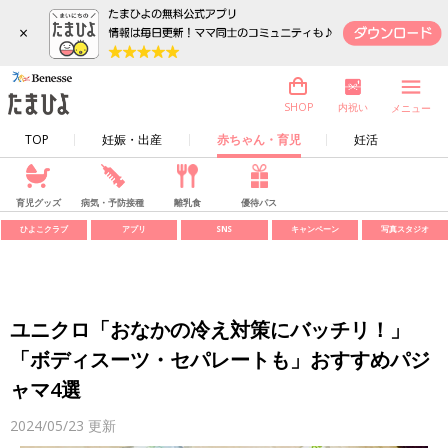
×
内祝い
SHOP
メニュー
TOP
妊娠・出産
赤ちゃん・育児
妊活
育児グッズ
病気・予防接種
離乳食
優待パス
ひよこクラブ
アプリ
SNS
キャンペーン
写真スタジオ
ユニクロ「おなかの冷え対策にバッチリ！」
「ボディスーツ・セパレートも」おすすめパジ
ャマ4選
2024/05/23
更新