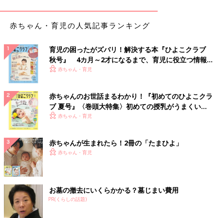
べるとおなかが出にくいので、おなかの冷え対策としても役立ち
ますね。
赤ちゃん・育児の人気記事ランキング
気温に合わせて短肌着を中に着ても◎。足元の冷え
も気になるようならレギンスを足してもOK！
育児の困ったがズバリ！解決する本『ひよこクラブ
秋号』 4カ月～2才になるまで、育児に役立つ情報が
いっぱい！
赤ちゃん・育児
赤ちゃんのお世話まるわかり！『初めてのひよこクラ
ブ 夏号』〈巻頭大特集〉初めての授乳がうまくい
く！ おっぱい・ミルクの基本と夏のトラブル 解決テ
赤ちゃん・育児
ク
赤ちゃんが生まれたら！2冊の「たまひよ」
赤ちゃん・育児
お墓の撤去にいくらかかる？墓じまい費用
PR(くらしの話題)