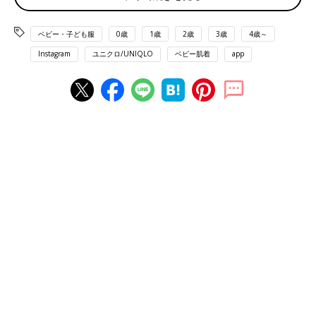
ベビー・子ども服
0歳
1歳
2歳
3歳
4歳～
Instagram
ユニクロ/UNIQLO
ベビー肌着
app
出典：Instagramアカウント「tokatarooo_4」
Makiさんは、こちらのフライスカバーオールを購入。寝かせた
まま着せ替えできる前開きタイプなので、月齢が低い赤ちゃんに
はおすすめのアイテムです！普段着としてもOKですし、パジャ
マとして着ても◎。ボディスーツタイプはセパレートタイプと比