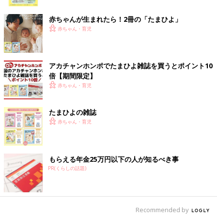
ク
赤ちゃんが生まれたら！2冊の「たまひよ」
赤ちゃん・育児
アカチャンホンポでたまひよ雑誌を買うとポイント10
倍【期間限定】
赤ちゃん・育児
たまひよの雑誌
赤ちゃん・育児
もらえる年金25万円以下の人が知るべき事
PR(くらしの話題)
出典：Instagramアカウント「ri_lycka」
Recommended by