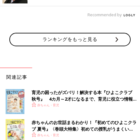
Recommended by
出典：Instagramアカウント「72babyn__」
ランキングをもっと見る
muさんは、こちらの長袖ボディスーツを購入。朝方や夜の肌寒
さがまだまだ残る時期には、長袖タイプは大活躍します！足元の
冷えも気になるようなら、ボディスーツにレギンスを足しても
◎。気温に合わせて短肌着を中に着ても良いですし、長袖ボディ
スーツ1枚でもOKですね。可愛い絵柄を選ぶと、パジャマとして
関連記事
ではなく普段着としても使えますよ♪
クーラーの冷え対策にも長袖ボディスーツは大役立
育児の困ったがズバリ！解決する本『ひよこクラブ
秋号』 4カ月～2才になるまで、育児に役立つ情報が
ち！
いっぱい！
赤ちゃん・育児
赤ちゃんのお世話まるわかり！『初めてのひよこクラ
ブ 夏号』〈巻頭大特集〉初めての授乳がうまくい
く！ おっぱい・ミルクの基本と夏のトラブル 解決テ
赤ちゃん・育児