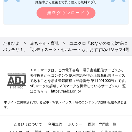
妊娠中から産後まで長く使える無料アプリ
ユニクロ/UNIQLOに関する記事一覧
ーが、春夏の赤ちゃんが快適に過ごせる「ボデ
ィスーツ」「インナー」の選び方をご紹介しま
無料ダウンロード
す！
たまひよ
赤ちゃん・育児
ユニクロ「おなかの冷え対策に
バッチリ！」「ボディスーツ・セパレートも」おすすめパジャマ4選
ＡＢＪマークは、この電子書店・電子書籍配信サービスが、
著作権者からコンテンツ使用許諾を得た正規版配信サービス
であることを示す登録商標（登録番号 第11091000号）です。
ABJマークの詳細、ABJマークを掲示しているサービスの一覧
はこちら→
https://aebs.or.jp/
本サイトに掲載されている記事・写真・イラスト等のコンテンツの無断転載を禁じま
す。
たまひよについて
利用規約
ポリシー
医師・専門家一覧