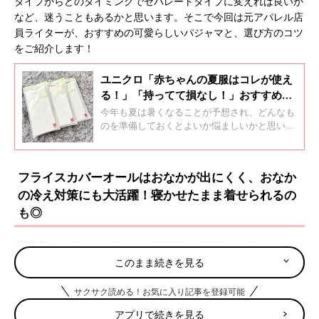
タイプからどのタイミングでセパレートタイプに変えれば良いか
など、迷うこともあるかと思います。そこで今回は元アパレル店
員ライターが、おすすめの可愛らしいパジャマと、選び方のコツ
をご紹介します！
ユニクロ「赤ちゃんの夏服はコレが使え
る！」「持ってて損なし！」おすすめベ
ビーアイテム4選
今年も夏は暑くなることが予想され、どんなも
のを準備しておくとよいか悩ましいかと思いま
す。そこで今回は、元アパレル店員ライター
が、夏頃に大活躍するおすすめアイテムと、夏
の肌着・服選びのポイントを紹介！機能性が高
フライスカバーオールはおなかが出にくく、おなか
いだけでなく、デザインがキュートなものをお
の冷え対策にも大活躍！寝かせたまま着せられるの
伝えします♪
も◎
このまま続きを見る
サクサク読める！お気に入り記事を登録可能
アプリで続きを見る