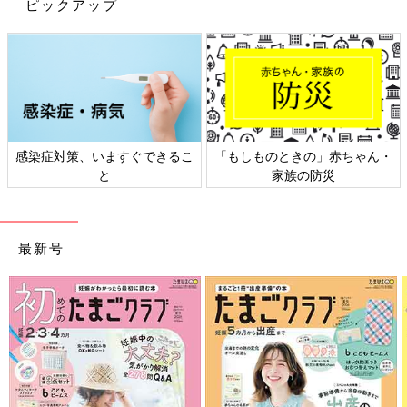
ピックアップ
感染症対策、いますぐできるこ
「もしものときの」赤ちゃん・
と
家族の防災
出典：Instagramアカウント「pekopeko_kuro」
くろさんは、肌面にコットンを使用した長袖パジャマをたくさん
購入！夏までの肌寒い日に使うだけでなく、秋になったらまたす
最新号
ぐに使えるので、長袖パジャマは何枚もってても役立ちます♪ コ
ットン素材なので、お肌が敏感なお子さんにも安心して着せられ
ますね。
ユニクロ「春～初夏の肌寒いときに大活
躍！」「インナー・パジャマ・パーカー
も」あると助かる“ちょい防寒”アイテム
春から初夏の時期は、暑い日もあれば、ちょっ
5選
ぴり肌寒い日もありますよね。今日は暑くなる