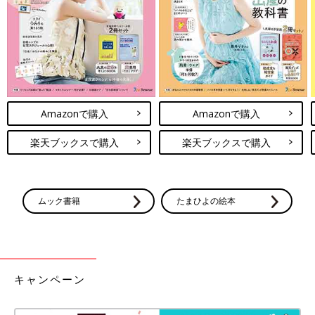
かも！と思い薄着で過ごしていたら（あれ...ち
ょっぴり寒いかも...）なんてことも！そこで今
回は元アパレル店員ライターが、春～初夏にあ
パジャマの選び方は、赤ちゃんのおすわりやハイハ
ると役立つ“ちょい防寒”アイテムと、この時期
イをはじめたタイミングが大事！半袖・長袖とそれ
の冷え対策のコツを紹介します。
ぞれ持っておけば気温に合わせられるのでGood！
Amazonで購入
Amazonで購入
赤ちゃんのパジャマを今買うなら、長袖と半袖の両方を持ってお
くのをおすすめします。セールで長袖パジャマを見つけたら即ゲ
楽天ブックスで購入
楽天ブックスで購入
ットもアリです♪ 動きがアクティブになってきたタイミングで、
ボディスーツ→セパレートタイプへの移行を。おなか周りは特に
冷えないよう、注意していきたいですね。ぜひ参考にしてみてく
ださい。
ムック書籍
たまひよの絵本
(文・水川ちさ)
●記事内容でご紹介している投稿、リンク先は、削除される場合
があります。あらかじめご了承ください。
●記事の内容は2024年4月の情報で、現在と異なる場合がありま
す。
キャンペーン
●記事内の価格はすべて税込み、2024年4月時点のものです。