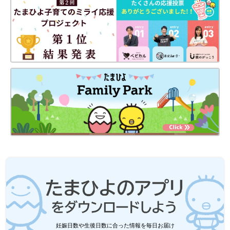
水川 ちさ
子育て・ファッションジャンルを得意とする主婦のWEBライタ
ー。アパレル企業に勤めていた経験をもち、色彩コーディネータ
ー2級も取得。たまひよONLINEライター3年目。笑いのツボがい
っしょな 夫・長女（小6）・次女（小4）・長男（小1）とにぎや
かに暮らしています♪ 好きな言葉は「思い立ったが吉日」。
ユニクロベビー「春夏に大活躍」「肌
着・Tシャツ・ロンTまで」見た目も可愛
い！コラボアイテム4選
春を迎えて暖かい気候と共に、お洋服も冬→春
夏用へと衣替えする時期となりましたね。赤ち
ゃんのお洋服となると、肌触りや着心地が良
く、脱ぎ着しやすいアイテムが欲しくなるかと
思います。そこで元アパレル店員ライターが、
春夏の気候にもピッタリで、なおかつ人気の絵
ユニクロベビー「春夏の赤ちゃんの常備
本やキャラクターたちとコラボされた、可愛ら
服はコレ」「肌触りが良く動きやすい」
しいアイテムをご紹介します！
買うべき★ボディスーツ・インナー4選
春が近づいているとはいっても暑かったり寒か
ったり、ちょうど良い気候だったりと、赤ちゃ
んのお洋服を決める際は悩みますよね。インナ
ーはどんなものを着せたらいいか、重ね着の仕
妊娠日数や生後日数に合った情報を毎日お届け
方も難しい時期。今回は元アパレル店員ライタ