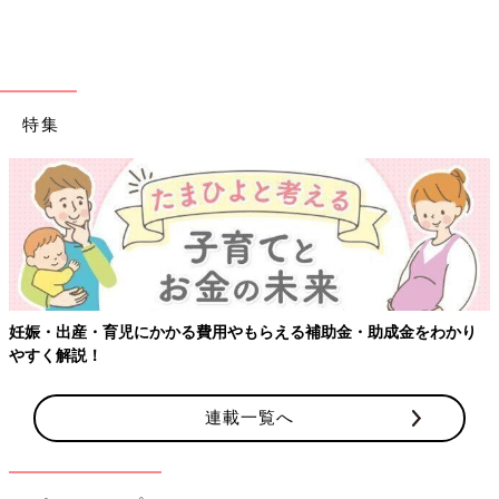
Rikkaさんは、こちらの長袖ボディスーツを購入。夏場の日中は
クーラーが効いたお部屋にいることが多いかと思いますが、長袖
タイプは冷え対策にも大活躍するので、持っていると助かります
よ♪ 気温に合わせて半袖タイプのボディスーツに変えてあげても
良いですね。そでをくるっと折り返して7分丈にしても◎。
特集
肌面コットンパジャマは敏感肌のお子さんにも◎。
肌寒い日や秋にもすぐに使えるので何枚もってても
おすすめ
妊娠・出産・育児にかかる費用やもらえる補助金・助成金をわかり
やすく解説！
連載一覧へ