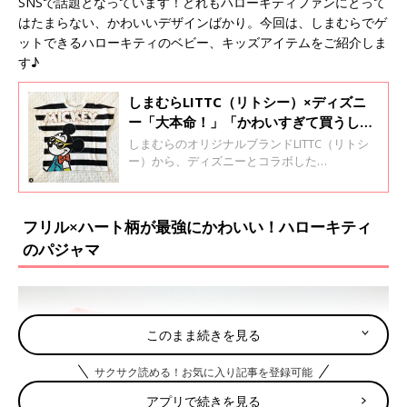
SNSで話題となっています！どれもハローキティファンにとって
はたまらない、かわいいデザインばかり。今回は、しまむらでゲ
ットできるハローキティのベビー、キッズアイテムをご紹介しま
す♪
しまむらLITTC（リトシー）×ディズニ
ー「大本命！」「かわいすぎて買うしか
ない」完売必至の派手かわアイテム4選
しまむらのオリジナルブランドLITTC（リトシ
ー）から、ディズニーとコラボした
「HADEKAWA COLLECTION（ハデカワコレクシ
ョン）」が発売され、SNSで超話題となってい
ます！どれも派手な色使いで、夏っぽく、子ど
フリル×ハート柄が最強にかわいい！ハローキティ
もらしいデザインが大人気。今回はそのなかで
のパジャマ
も特に話題を集めているアイテムをご紹介しま
す♪
このまま続きを見る
サクサク読める！お気に入り記事を登録可能
アプリで続きを見る