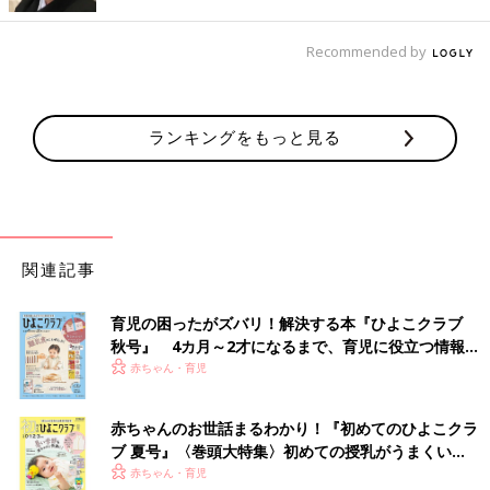
出典：Instagramアカウント「smil_e7967」
Recommended by
こちらは、すみーさんが購入したハローキティの半袖Tシャツ。
姉妹お揃いでゲットしたんだそうです。白×ピンクで派手すぎな
いデザインなので、手持ちの服とも合わせやすく、デイリー使い
ランキングをもっと見る
もしやすそう！
保育園や幼稚園でも使いやすい！ハローキティのシ
ョーツ2点セット
関連記事
育児の困ったがズバリ！解決する本『ひよこクラブ
秋号』 4カ月～2才になるまで、育児に役立つ情報が
いっぱい！
赤ちゃん・育児
赤ちゃんのお世話まるわかり！『初めてのひよこクラ
ブ 夏号』〈巻頭大特集〉初めての授乳がうまくい
く！ おっぱい・ミルクの基本と夏のトラブル 解決テ
赤ちゃん・育児