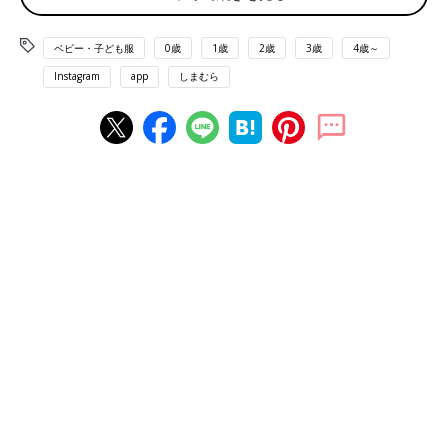
ベビー・子ども服
0歳
1歳
2歳
3歳
4歳～
Instagram
app
しまむら
出典：Instagramアカウント「7r_gram」
「パジャマを探していた」という7r_gramさんが発見したのは、
ハローキティ50周年のコラボアイテム。ハローキティのイラスト
はもちろん、ハート柄やフリルなど、とにかくかわいいデザイン
ですよね♪ こんなにかわいいパジャマがあれば、寝るのが楽しみ
になりそう！