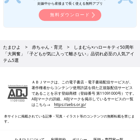
保冷バッグをご紹介！見た目も可愛らしく、種
妊娠中から産後まで長く使える無料アプリ
しまむらの記事一覧
類も豊富でオシャレなものばかりですので、ぜ
無料ダウンロード
ひご覧ください。
たまひよ
赤ちゃん・育児
しまむら×ハローキティ50周年
「大興奮」「子どもが気に入って離さない」品切れ必至の人気アイ
テム5選
ＡＢＪマークは、この電子書店・電子書籍配信サービスが、
著作権者からコンテンツ使用許諾を得た正規版配信サービス
であることを示す登録商標（登録番号 第11091000号）です。
ABJマークの詳細、ABJマークを掲示しているサービスの一覧
はこちら→
https://aebs.or.jp/
本サイトに掲載されている記事・写真・イラスト等のコンテンツの無断転載を禁じま
す。
たまひよについて
利用規約
ポリシー
医師・専門家一覧