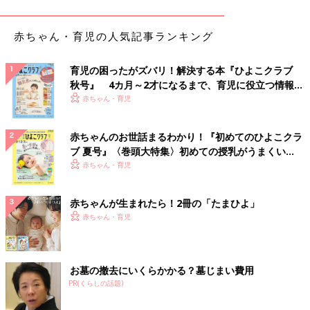
これはヘビロテ確定アイテム！ハローキティの半袖
Tシャツ
赤ちゃん・育児の人気記事ランキング
育児の困ったがズバリ！解決する本『ひよこクラブ
秋号』 4カ月～2才になるまで、育児に役立つ情報が
いっぱい！
赤ちゃん・育児
赤ちゃんのお世話まるわかり！『初めてのひよこクラ
ブ 夏号』〈巻頭大特集〉初めての授乳がうまくい
く！ おっぱい・ミルクの基本と夏のトラブル 解決テ
赤ちゃん・育児
ク
赤ちゃんが生まれたら！2冊の「たまひよ」
赤ちゃん・育児
お墓の撤去にいくらかかる？墓じまい費用
PR(くらしの話題)