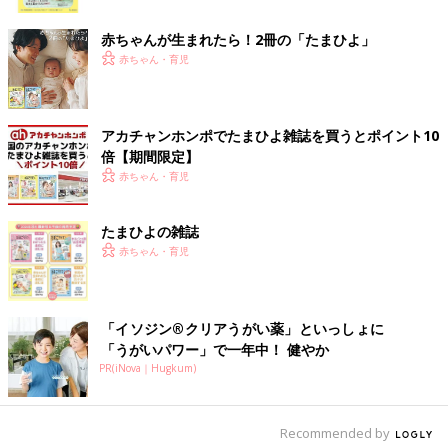
ク
赤ちゃんが生まれたら！2冊の「たまひよ」
赤ちゃん・育児
アカチャンホンポでたまひよ雑誌を買うとポイント10
倍【期間限定】
赤ちゃん・育児
出典：Instagramアカウント「shiichan_ksn」
shiichan_ksnさんが購入したのは、ハローキティのショーツ。洗
たまひよの雑誌
濯タグには名前を書くところが付いているようなので、
保育園
や
赤ちゃん・育児
幼稚園でも使いやすそう！こちらは2点セットで販売されている
とのこと。
プチプラなのに高クオリティ！ハローキティのワッ
「イソジン®クリアうがい薬」といっしょに
「うがいパワー」で一年中！ 健やか
ペンTシャツ
PR(iNova｜Hugkum)
Recommended by