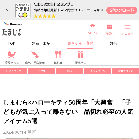
×
内祝い
SHOP
メニュー
TOP
妊娠・出産
赤ちゃん・育児
妊活
育児グッズ
病気・予防接種
離乳食
優待パス
ひよこクラブ
アプリ
SNS
キャンペーン
写真スタジオ
しまむら×ハローキティ50周年「大興奮」「子
どもが気に入って離さない」品切れ必至の人気
アイテム5選
2024/06/14
更新