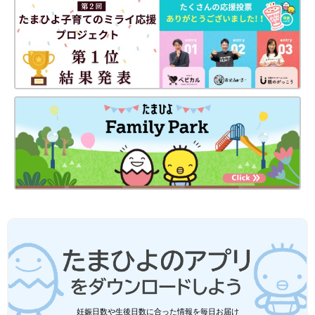
ね。
(文：今井あやか)
●記事内容でご紹介している投稿、リンク先は、削除される場合
があります。あらかじめご了承ください。
●記事の内容は2024年5月の情報で、現在と異なる場合がありま
す。
●記事内の価格はすべて税込み、2024年5月時点のものです。
しまむらLITTC（リトシー）×ディズニ
ー「最強にかわいくて高見え」「一目ぼ
れした」話題沸騰のコラボアイテム5選
しまむらのオリジナルブランド「LITTC（リト
シー）」からディズニーとのコラボアイテムが
発売され、SNSでとても話題となっています！
どのアイテムもオシャレなデザインで、品切れ
続出中とのこと。今回はそのなかでも特に人気
を集めているアイテムをご紹介します♪
保冷バッグ「見た目もかわいくて一目ぼ
れ！」「3COINS、しまむらも！」これ
から使える★おすすめ4選
少しずつ気温の高い日が多くなり「保冷バッ
グ」が大活躍する時期に♪ お弁当の持ち運びや
お買いもの、レジャーシーンなど、食材を守る
ために欲しくなりますよね。今回はおすすめの
妊娠日数や生後日数に合った情報を毎日お届け