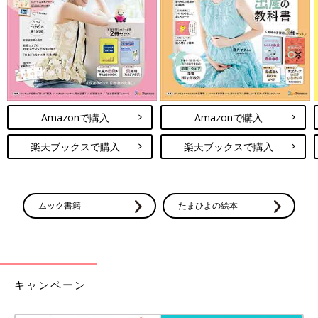
出典：Instagramアカウント「a.you.1522」
naoさんがゲットした50周年アイテムは、こちらの半袖パジャ
マ。フリルやリボンはもちろんのこと、サンリオキャラクターが
Amazonで購入
Amazonで購入
大集合したデザインも、とてもかわいいですよね♪ お子さんはこ
ちらのパジャマを気に入って、離さなかったんだそう！
楽天ブックスで購入
楽天ブックスで購入
西松屋、しまむら、バースデイ「キャラ
もの苦手な人におすすめ」「子どもも喜
ぶ」オシャ見えキャラアイテム5選
最近の子ども服は、トレンドを意識したオシャ
ムック書籍
たまひよの絵本
レなアイテムがたくさん販売されていますが、
「好きなキャラクターの服が着たい！」という
キッズも多いはず。しかし、「キャラものは苦
手」というママやパパも少なくないのでは？そ
いかがでしたか？どのアイテムも、「さすがハローキティ50周
こで今回は、元子ども服販売員ライターが、プ
年！」と思える、かわいいデザインばかりでしたよね♪ 商品には
チプラでゲットできるオシャ見えのキャラアイ
キャンペーン
「50TH Anniversary」とかかれており、限定感があるのも素敵！
テムや、着こなしのコツをご紹介します♪
まだチェックしていない人は、ぜひお店に行ってみてください