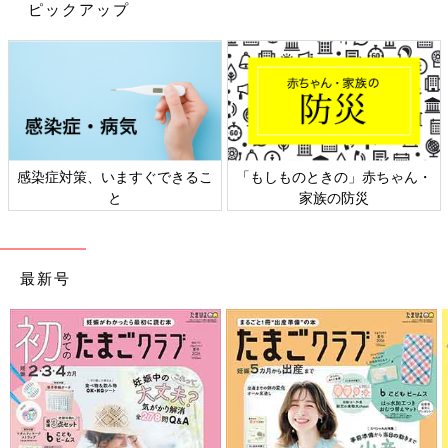
ピックアップ
出典：Instagramアカウント「n.maru12」
こちらはn.maru12さんがゲットした、しまむらのハローキティT
シャツ。ワッペンのバランスや色味が、お気に入りポイントとの
こと♪ 前にはワッペン、後ろにはプリントと高クオリティなの
に、1,089円とプチプラ価格で購入できるんだそうです！
サンリオキャラクターが大集合！半袖フリルパジャ
感染症対策、いますぐできるこ
「もしものときの」赤ちゃん・
マ
と
家族の防災
最新号