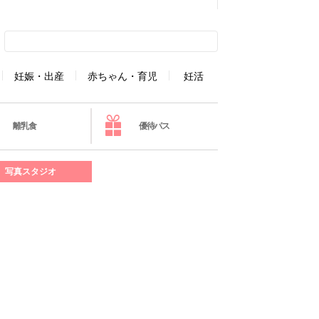
妊娠・出産
赤ちゃん・育児
妊活
離乳食
優待パス
写真スタジオ