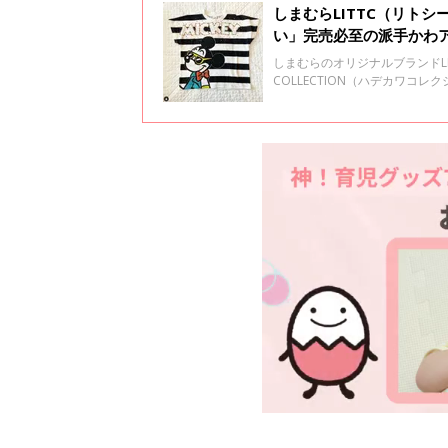
しまむらLITTC（リト
い」完売必至の派手かわ
しまむらのオリジナルブランドLI
COLLECTION（ハデカワコ
いで、夏っぽく、子どもらしい
ご紹介します♪