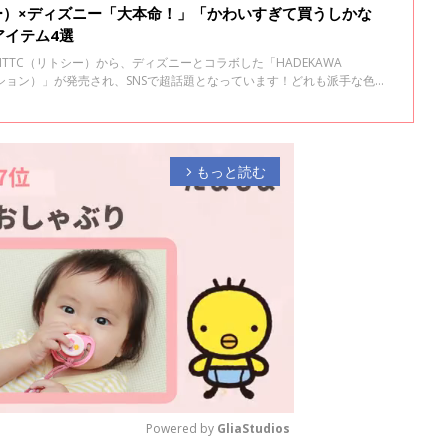
シー）×ディズニー「大本命！」「かわいすぎて買うしかな
アイテム4選
TTC（リトシー）から、ディズニーとコラボした「HADEKAWA
レクション）」が発売され、SNSで超話題となっています！どれも派手な色使
デザインが大人気。今回はそのなかでも特に話題を集めているアイテムを
もっと読む
arrow_forward_ios
Powered by 
GliaStudios