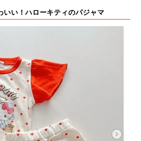
わいい！ハローキティのパジャマ
M
u
t
e