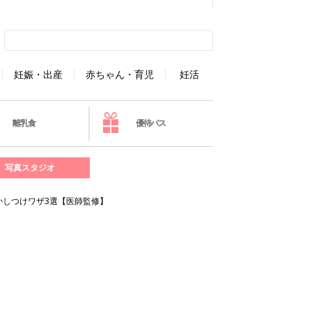
妊娠・出産
赤ちゃん・育児
妊活
離乳食
優待パス
写真スタジオ
かしつけワザ3選【医師監修】