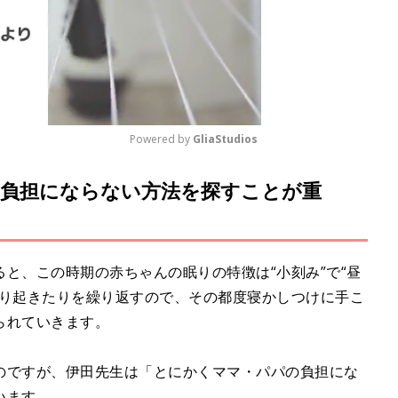
Powered by 
GliaStudios
負担にならない方法を探すことが重
M
u
t
e
と、この時期の赤ちゃんの眠りの特徴は“小刻み”で“昼
たり起きたりを繰り返すので、その都度寝かしつけに手こ
られていきます。
のですが、伊田先生は「とにかくママ・パパの負担にな
います。