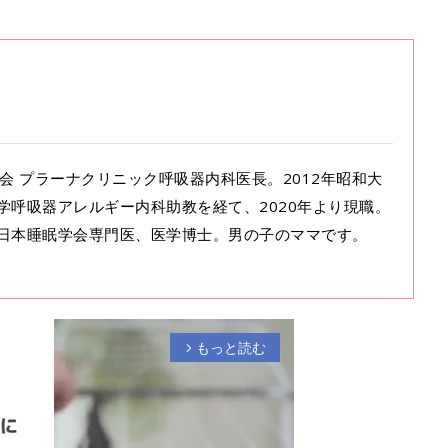
康曜会 プラーナクリニック呼吸器内科医長。2012年昭和大
学呼吸器アレルギー内科助教を経て、2020年より現職。
日本睡眠学会専門医、医学博士。男の子のママです。
もっと読む
arrow_forward_ios