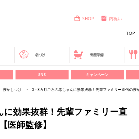
SHOP
内祝い
TOP
き
名づけ
出産準備
SNS
キャンペーン
寝かしつけ
0～3カ月ごろの赤ちゃんに効果抜群！先輩ファミリー直伝の寝
んに効果抜群！先輩ファミリー直
【医師監修】