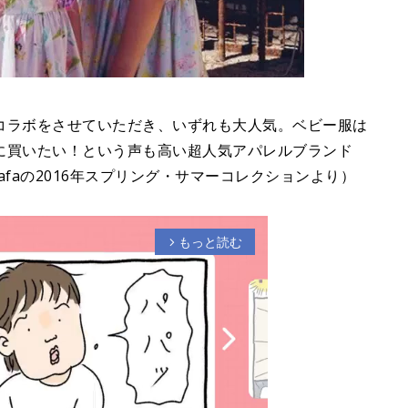
コラボをさせていただき、いずれも大人気。ベビー服は
に買いたい！という声も高い超人気アパレルブランド
afaの2016年スプリング・サマーコレクションより）
もっと読む
arrow_forward_ios