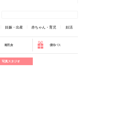
妊娠・出産
赤ちゃん・育児
妊活
離乳食
優待パス
写真スタジオ