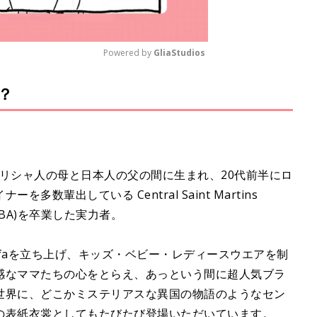
Powered by 
GliaStudios
？
M
u
t
e
さんは、ギリシャ人の母と日本人の父の間に生まれ、20代前半にロ
数輩出している Central Saint Martins
Wear(BA)を卒業した実力者。
afaを立ち上げ、キッズ・ベビー・レディースウエアを制
感なママたちの心をとらえ、あっという間に超人気ブラ
世界に、どこかミステリアスな異国の物語のようなセン
の表紙衣裳としてもたびたび登場いただいています。