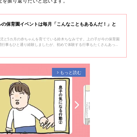
児を振り返りたいと思います。
ルの保育園イベントは毎月「こんなこともあるんだ！」と
歳児と5カ月の赤ちゃんを育てている鈴木ちなみです。上の子が今の保育園
間行事もひと通り経験しましたが、初めて体験する行事もたくさんあって
と発見の連続だったように感じます。
もっと読む
arrow_forward_ios