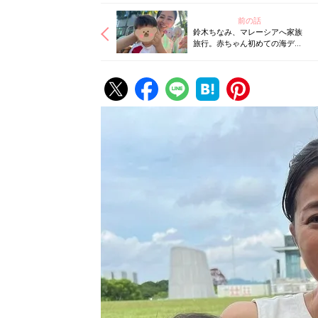
前の話
鈴木ちなみ、マレーシアへ家族
旅行。赤ちゃん初めての海デビ
ュー！