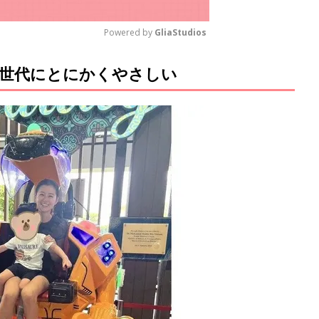
Powered by 
GliaStudios
世代にとにかくやさしい
M
u
t
e