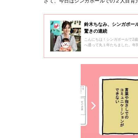
さて、今日はシンガポールでの２人目育
鈴木ちなみ、シンガポー
驚きの連続
こんにちは！シンガポールで2
へ通って丸１年たちました。年
毎月「こんな事があるんだ！」