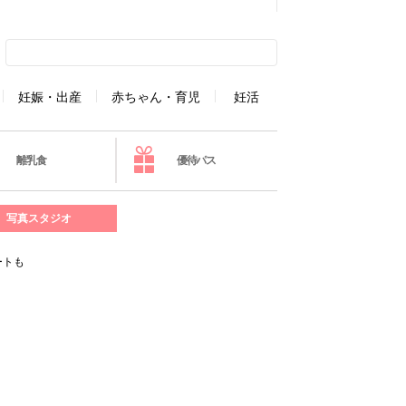
妊娠・出産
赤ちゃん・育児
妊活
離乳食
優待パス
写真スタジオ
ートも