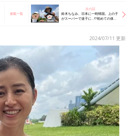
次の話
連載一覧
鈴木ちなみ、日本に一時帰国。上の子
がスーパーで迷子に…⁉初めての体験
がいっぱいありました
2024/07/11
更新