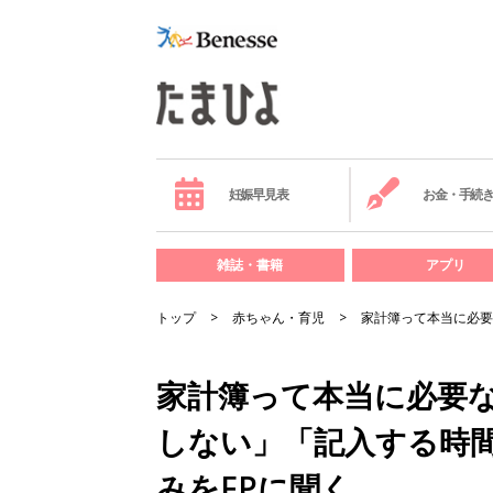
妊娠早見表
お金・手続
雑誌・書籍
アプリ
トップ
赤ちゃん・育児
家計簿って本当に必要
家計簿って本当に必要
しない」「記入する時
みをFPに聞く