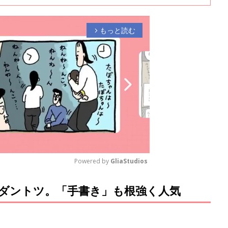
バイザーで１級FP技能士の前田菜穂子さんに聞きました。
もっと読む
arrow_forward_ios
Powered by 
GliaStudios
ダントツ。「手書き」も根強く人気
M
u
t