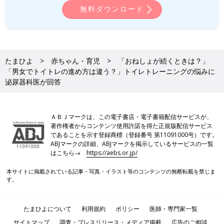
無料ダウンロード
おむつははずれていて、おもらしやおねしょはほぼありません
が、外出前や寝る前には念のためトイレに行かせたいと思ってい
ます。毎回声をかけていますが、嫌がって行かないことも多いで
す。座っても「出ない」と言われたときに、「もう少し頑張っ
て」と言うのはよくないでしょうか？
たまひよ
赤ちゃん・育児
「おねしょが続くときは？」
「男女でトイトレの進め方は違う？」トイレトレーニングの悩みに
【佐藤先生】無理強いは避けて。尿意がわかるのはその
泌尿器科医が回答
子の蓄尿機能の成熟によります
親の気持ちはわかりますが、排せつを強制するのはよくありませ
ＡＢＪマークは、この電子書店・電子書籍配信サービスが、
ん。出ないものは出ないのです。
著作権者からコンテンツ使用許諾を得た正規版配信サービス
であることを示す登録商標（登録番号 第11091000号）です。
ABJマークの詳細、ABJマークを掲示しているサービスの一覧
注意したいのは、排せつを強く促すことの弊害です。尿意がない
はこちら→
https://aebs.or.jp/
のに頻繁にトイレに座らせられることで、膀胱におしっこをため
る練習ができず、頻尿傾向になってしまうことがあります。ま
本サイトに掲載されている記事・写真・イラスト等のコンテンツの無断転載を禁じま
た、女の子の場合は、おなかに力を入れておしっこを出す間違っ
す。
た排尿方法が身につくと、将来、膀胱機能の問題が起こる可能性
があります。
たまひよについて
利用規約
ポリシー
医師・専門家一覧
大人になると、「昼休みにトイレを済ませておこう」ということ
サイトマップ
調査・プレスリリース・メディア掲載
広告のご相談