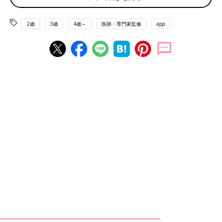
体や言葉の理解、トイレへの興味などの準備が整ったら、2～
3歳
2歳
3歳
4歳～
医師・専門家監修
app
代を目安にトイレの補助便座やおまるで排せつを促し始めます。
おむつをはずす最終的なゴールは、3～4歳代か遅くても5歳ごろ
になります。
トイトレは親が先走りせず、子ども主体で進めます。うまくいか
なくてもあせる必要はありません。ゆったりとしたスタンスで臨
みましょう。そのほうが案外スムーズに進むとも聞きます」（佐
藤先生）
教えて！佐藤先生【トイトレQ＆A】
Q1 早生まれです。保育園でトイレトレーニングが始ま
りましたが、うまくできていません
うちの園では、
2歳
児クラスの6月にクラス全員で一斉にトイトレ
が始まりました。うちの子は早生まれ。お友だちにいい影響を受
けて、トイレへの関心度はアップしたようですが、まだトイレで