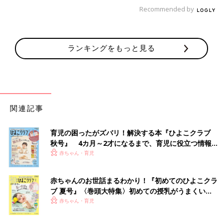
Recommended by
まだ2歳になったばかりですが、体の大きさは3歳代の子と同じく
らい。運動発達も早めです。まだトイレにはそこまで興味を持っ
ていないようですが、早くトイトレを始めたほうがいいですか？
ランキングをもっと見る
【佐藤先生】体が大きく、運動発達が早めだからとあせ
る必要はありません
膀胱の大きさは体の大きさに関係します。体が大きい子は膀胱も
関連記事
大きくなる傾向があります。そのため、おしっこをためる準備は
できやすく、トイトレを早く始められる可能性はあるでしょう。
ただし、必ずしも体が大きい＝おしっこをためる機能の発達が早
育児の困ったがズバリ！解決する本『ひよこクラブ
いというわけではありません。
秋号』 4カ月～2才になるまで、育児に役立つ情報が
いっぱい！
赤ちゃん・育児
また、おしっこを出す機能は自律神経がつかさどっているもの
で、体の筋肉を動かす神経機能とはまったくの別もの。運動発達
赤ちゃんのお世話まるわかり！『初めてのひよこクラ
が早いからトイレでできるようになるのも早いとは言えないでし
ブ 夏号』〈巻頭大特集〉初めての授乳がうまくい
ょう。
く！ おっぱい・ミルクの基本と夏のトラブル 解決テ
赤ちゃん・育児
ク
まずはトイレに興味を持つ働きかけから始め、子どもがトイレに