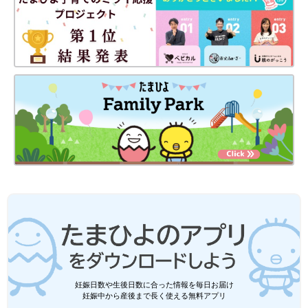
と同じく1歳6カ月ごろから可能と考えられますが、まずはトイレ
の意識づけから始めることが大事です。いきなり「トイレでうん
ちをしなさい」と言っても無理があります。2～3歳代を目安に子
どもの成長の様子を見ながらトイレでできるよう促していくとい
いでしょう。
おしっこはおなかに力を入れて出すものでなく、便座に座れば自
然に出始めるものですが、うんちはそうではありません。子ども
によっては「うんちはおむつでしたい」などのこだわりがあり、
おしっこがトイレでできるようになっても、うんちはなかなかト
イレでできないということも少なくないです。遅くてもあせるこ
とはありません。また、補助便座ではなくおまるにすると、でき
るようになる子もいます。
一方で、おしっこより先にトイレでうんちができるようになる子
も。そのため、うんちがいつごろトイレでできるかは、2～5歳ご
ろと、個人差がかなり大きいです。
Q7 5歳になったばかり。外出前や寝る前にはトイレに行
妊娠日数や生後日数に合った情報を毎日お届け
かせたいのに、嫌がります
妊娠中から産後まで長く使える無料アプリ