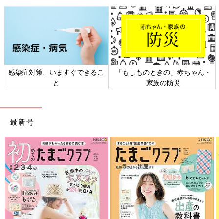
また、パンツのぬれ方も注意深く見てみてください。一気におし
っこが大量に出てぬれてしまう場合は「トイレに間に合わなかっ
たのかな？」と考えていいと思います。でも、少量のおしっこを
頻繁に繰り返しもらし、パンツが乾く時間があまりない場合は何
らかの異常が隠れていることがあります。パンツのぬれ方が気に
なるときは、泌尿器科に相談するといいでしょう。
感染症対策、いますぐできるこ
「もしものときの」赤ちゃん・
と
家族の防災
Q5 来年には小学校に上がるのにおねしょが続いていま
す
年長で、もうすぐ6歳になります。来年度には小学校に入学なの
最新号
に、おねしょが続いていることが心配です。
【佐藤先生】夜尿（おねしょ）は小学校に入学以降、自
然に治る子もいます。それほどあせらないことも必要
一般的に5歳以上で夜尿が残っている場合は、受診の対象になり
ますが、私は7歳半ぐらいまでは様子を見ていいと思っていま
す。日中のおもらしがほぼなければ、それほど心配しなくて大丈
夫でしょう。7歳半ぐらいで夜尿が自然に治る率が高くなるとい