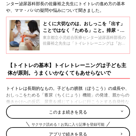
ンター泌尿器科部長の佐藤裕之先生にトイトレの進め方の基本
や、ママ・パパの疑問や悩みについて聞きました。
とくに大切なのは、おしっこを「出す」
ことではなく「ためる」こと。排尿・蓄
尿の発達から考えるトイレトレーニング
東京都立小児総合医療センター泌尿器科部長の
【泌尿器科医】
佐藤裕之先生は「トイレトレーニングは『おし
っこはトイレでする』という意識づけから始ま
るものです。トイトレは『トイレで排尿するこ
とのトレーニング』ではなく、『トイレで排尿
【トイトレの基本】トイレトレーニングは子ども主
をする準備のためのトレーニング』のことなん
体が原則。うまくいかなくてもあせらないで
です。」と話します。佐藤先生に、子どもの成
長に合わせたトイトレの進め方について聞きま
した。
トイトレは長期的なもの。子どもの膀胱（ぼうこう）の成長や、
おしっこをためる「蓄尿（ちくにょう）機能」の発達、親からの
働きかけへの反応、尿意を感じてトイレに行こうとする自発性な
どをよく見ながら無理なく進めることが大事だそう。
このまま続きを見る
「おしっこを膀胱にある程度ためるようになるのは
1歳
6カ月ごろ
サクサク読める！お気に入り記事を登録可能
からです。このころからまずは『トイレでおしっこやうんちをす
アプリで続きを見る
るんだよ』という意識づけを始めるといいでしょう。