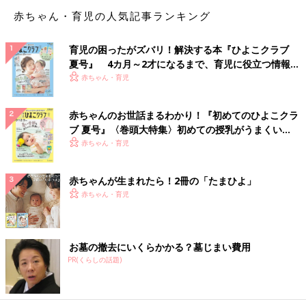
おしっこできていません。
赤ちゃん・育児の人気記事ランキング
【佐藤先生】見守ることで解決するかも。保育園に相談
して、お休みするのも手です
育児の困ったがズバリ！解決する本『ひよこクラブ
夏号』 4カ月～2才になるまで、育児に役立つ情報が
“トイレでおしっこ”に成功するには2つの準備が必要です。1つは
いっぱい！
赤ちゃん・育児
トイレの意味を理解し、トイレまで歩き、補助便座に座れるこ
と。もう1つは尿意を感じ、出すためにトイレに行く自発性があ
赤ちゃんのお世話まるわかり！『初めてのひよこクラ
ること。おそらく1つ目はクリアできているのでしょうが、まだ2
ブ 夏号』〈巻頭大特集〉初めての授乳がうまくい
つ目の自発性がないのだと思います。
く！ おっぱい・ミルクの基本と夏のトラブル 解決テ
赤ちゃん・育児
ク
「うちの子だけトイレでおしっこできていない」とあせる必要は
赤ちゃんが生まれたら！2冊の「たまひよ」
ありません。2歳は発達が目まぐるしい時期なので、見守ってい
赤ちゃん・育児
ると解決することも多いです。
トイレでおしっこが出ないことが続き、子どもがプレッシャーに
感じている様子があるのなら、
保育園
に相談して数カ月ほど待っ
お墓の撤去にいくらかかる？墓じまい費用
てもいいかもしれません。
PR(くらしの話題)
Q2 体が大きく、運動発達も早めだとトイトレも早めに
したほうがいい？