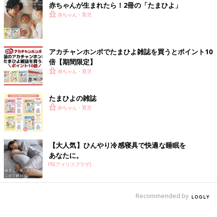
赤ちゃんが生まれたら！2冊の「たまひよ」
興味を持ってからスタート時期を考えるといいと思います。
赤ちゃん・育児
Q3 性別でトイレトレーニングを始める時期や進め方は
変わりますか？
アカチャンホンポでたまひよ雑誌を買うとポイント10
倍【期間限定】
男の子と女の子では、おしっこをためる・出す機能の成長に差が
赤ちゃん・育児
あるのでしょうか？ 性別によってトイトレの進め方は変わるの
でしょうか？
たまひよの雑誌
【佐藤先生】体の構造には男女差がありますが、トイト
赤ちゃん・育児
レの始めどきや進め方に違いはありません
トイトレを始めるタイミングや進め方に男女で大きな差はありま
【大人気】ひんやり冷感寝具で快適な睡眠を
せん。性別よりもその子による差が大きいでしょう。
あなたに。
PR(アイリスプラザ)
ただ、体の構造には男女差があり、女の子はおなかに力を入れる
とおしっこを出しやすい傾向はあります。そのため、男の子より
トイレで成功するのが早くなることも。しかし、それは間違った
Recommended by
排尿のしかたです。本来おしっこはおなかに力を入れて出すもの
でなく、便座に座って待っていれば自然に出始めるもの。強制的