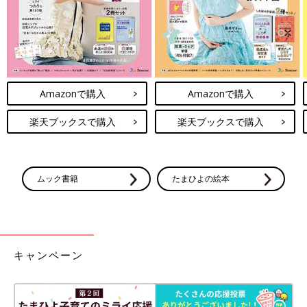
う論文もありますし、実際に夜尿が残っていても7～8歳になる
と、かなり頻度が減ってくる子もいます。
ただ、「もうすぐ6歳で夜尿だけでなく、日中のおもらしもたび
たびある」という場合は、別に何か問題が隠れている場合があり
ます。一度医師に相談することをおすすめします。
Amazonで購入
Amazonで購入
Q6 トイレでうんちができるようになるのはいつごろ？
楽天ブックスで購入
楽天ブックスで購入
2歳代です。トイレに興味を持っているので、そろそろ補助便座
に座らせてみようと思っています。先輩ママ・パパから、おしっ
ムック書籍
たまひよの絵本
こより先にうんちがトイレでできるようになった話と、うんちだ
けはおむつでしたがってなかなかトイレでできなかった話を両方
聞きました。
【佐藤先生】いつうんちがトイレでできるかは、個人差
が大きいもの。遅くてもあせらないで
キャンペーン
おしっこやうんちを出すときに使う骨盤の筋肉は1歳6カ月以降に
成熟するといわれています。そういう意味でおしっこのトイトレ