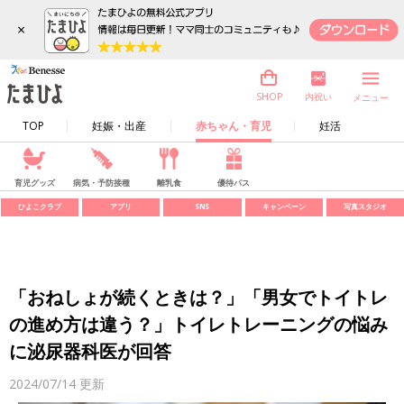
×
内祝い
SHOP
メニュー
TOP
妊娠・出産
赤ちゃん・育児
妊活
育児グッズ
病気・予防接種
離乳食
優待パス
ひよこクラブ
アプリ
SNS
キャンペーン
写真スタジオ
「おねしょが続くときは？」「男女でトイトレ
の進め方は違う？」トイレトレーニングの悩み
に泌尿器科医が回答
2024/07/14
更新