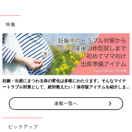
に排尿をしていると、頻尿傾向になる可能性や、将来、膀胱機能
の問題が起こる可能性があり、注意が必要です。
Q4 3歳代後半です。何歳までおもらしが続いたら、受診
特集
を考えたほうがいいの？
3歳になってすぐごろからトイレの補助便座でおしっこをし始
め、徐々に成功率が上がってきました。3歳代後半になり、トイ
レでできることもありますが、まだおもらしも多いという状況で
す。
【佐藤先生】3歳代ではおもらしが多くても心配は不要。
5歳以降もおもらしの頻度が多ければ受診を
妊娠・出産にまつわる体の変化は多岐にわたります。そんなマイナ
ートラブル対策として、絶対教えたい！保存版アイテムを紹介しま
す。
3歳代はまだトイトレの真っ最中という子が大半で「トイレでで
きるときもあれば、おもらしすることもある」という子も多いで
連載一覧へ
す。ほとんどの場合、成長とともにおもらしが減っていくのであ
まり心配はいりません。少なくとも4歳代までは様子を見てくだ
さい。５歳以降もおもらしの頻度が多ければ、泌尿器科を受診す
るといいでしょう。
ピックアップ