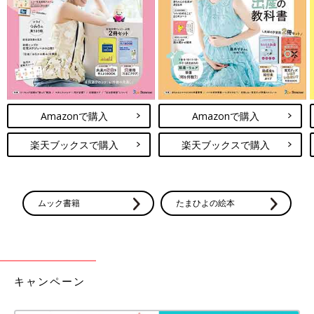
――大会のイメージキャラクターは、『ビーズのおともだち』に
登場する、星の妖精のキラちゃんです。どのような経緯でイメー
ジキャラクターに決まったのですか。
松本 昨年2月に、SIOP Asia 2024を当センター小児がんセンタ
ーが主催することが決まったとき、「みんなで小児がんの患者さ
んを支えていこう」というメッセージにふさわしいイメージキャ
ラクターがほしいということになりました。話し合う中で、「わ
Amazonで購入
Amazonで購入
かちゃんに協力してもらおう！」という提案が出て、全員が賛成
楽天ブックスで購入
楽天ブックスで購入
しました。
米田 小児がんと向き合っている世界中の子どもたちに『ビーズ
のおともだち』を届けたいというのが、わかちゃんとご家族の願
ムック書籍
たまひよの絵本
いだと聞いていました。小児がんの患者さんを支える仕事をして
いる医療従事者に、この絵本のことを知ってもらう絶好の機会に
なるとも考えました。
大会ホームページでわかちゃんとキラちゃんのこと
キャンペーン
をアピール