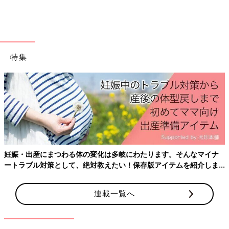
特集
『ビーズのおともだち』の原作。わかちゃんが描いた絵を優子さんが手作りで冊子
にしました。（写真提供／大西優子さん）
――わかちゃんは入院中も病室でよく絵を描いていたとか。
米田 わかちゃんはいつもニコニコしていて、病室で楽しそうに
絵を描いている姿を覚えています。私の似顔絵を描いてくれたり
妊娠・出産にまつわる体の変化は多岐にわたります。そんなマイナ
もしました。
ートラブル対策として、絶対教えたい！保存版アイテムを紹介しま
出版された絵本『ビーズのおともだち』 は、もちろん読ませて
す。
いただきました。わかちゃんそのもののような、優しさにあふれ
る作品だと思います。
連載一覧へ
また、この絵本の原作となる、優子さんが作った手作りの絵本も
いただいていて、今も大切に保管しています。