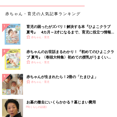
この学会の目標は「がんで亡くなる子どもをゼロにする」こと。
赤ちゃん・育児の人気記事ランキング
がんと診断された子どもや若者が最適な治療やケアを受けられる
ようにするために、さまざまな活動を行っています。
育児の困ったがズバリ！解決する本『ひよこクラブ
――日本で開催されたのは今回が初だったとか。
夏号』 4カ月～2才になるまで、育児に役立つ情報が
いっぱい！
赤ちゃん・育児
松本 そうなんです。第16回大会を日本で行うことになり、日本
で唯一の国立小児病院である国立成育医療研究センターの小児が
赤ちゃんのお世話まるわかり！『初めてのひよこクラ
んセンターが主催することになりました。副会長の米田先生、副
ブ 夏号』〈巻頭大特集〉初めての授乳がうまくい
事務局長の加藤先生をはじめ、当センターで小児がんの治療・研
く！ おっぱい・ミルクの基本と夏のトラブル 解決テ
赤ちゃん・育児
究にあたる医師たちが大会を運営しました。
ク
43カ国から740人もの参加登録があり、4日間にわたり、小児が
赤ちゃんが生まれたら！2冊の「たまひよ」
んの患者さんを支えるための議論と、知見の共有を行いました。
赤ちゃん・育児
わかちゃんが生み出した妖精のキラちゃんをイメー
ジキャラクターに
お墓の撤去にいくらかかる？墓じまい費用
PR(くらしの話題)