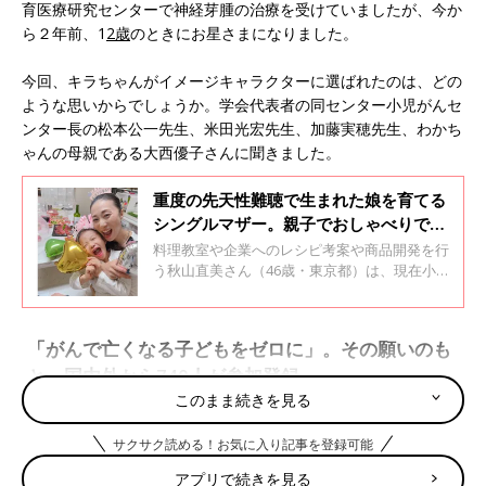
育医療研究センターで神経芽腫の治療を受けていましたが、今か
ら２年前、1
2歳
のときにお星さまになりました。
今回、キラちゃんがイメージキャラクターに選ばれたのは、どの
ような思いからでしょうか。学会代表者の同センター小児がんセ
ンター長の松本公一先生、米田光宏先生、加藤実穂先生、わかち
ゃんの母親である大西優子さんに聞きました。
重度の先天性難聴で生まれた娘を育てる
シングルマザー。親子でおしゃべりでき
るようになる日まで【体験談】
料理教室や企業へのレシピ考案や商品開発を行
う秋山直美さん（46歳・東京都）は、現在小学
校２年生の女の子を育てるシングルマザーで
す。2016年に生まれた娘の明凛（あかり）ちゃ
ん（７歳）は、０歳のときに重度の先天性難聴
「がんで亡くなる子どもをゼロに」。その願いのも
と診断されました。明凛ちゃんの障害のことや
と、国内外から740人が参加登録
子育ての様子について、直美さんに話を聞きま
した。全２回のインタビューの１回目です。
このまま続きを見る
サクサク読める！お気に入り記事を登録可能
アプリで続きを見る