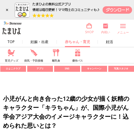
×
内祝い
SHOP
メニュー
TOP
妊娠・出産
赤ちゃん・育児
妊活
育児グッズ
病気・予防接種
離乳食
優待パス
ひよこクラブ
アプリ
SNS
キャンペーン
写真スタジオ
小児がんと向き合った12歳の少女が描く妖精の
キャラクター「キラちゃん」が、国際小児がん
学会アジア大会のイメージキャラクターに！込
められた思いとは？