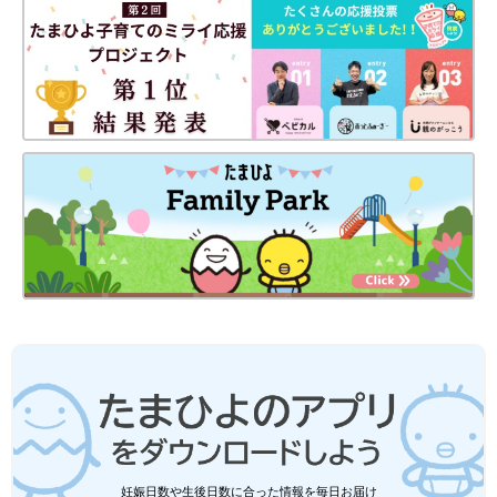
大会に出店したニジノ絵本屋さんのブースでは、キラちゃんグッズを手に取る人が
たくさんいました。（写真提供／大西優子さん）
――SIOP Asia 2024のホームページには、わかちゃんとキラちゃ
んを紹介するバナーが英語でアップされていました。
加藤先生（以下敬称略） わかちゃんとキラちゃんのストーリー
に感銘を受け、SIOP Asia 2024に参加するアジア各国の先生方に
ぜひ知ってもらいたくて、ホームページに掲載するための説明資
妊娠日数や生後日数に合った情報を毎日お届け