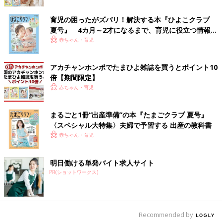
当センターでの勤務が決まり、再会したんです。当センターでの
主治医は塩田曜子先生でしたが、わかちゃんとのご縁を感じまし
育児の困ったがズバリ！解決する本『ひよこクラブ
た。
夏号』 4カ月～2才になるまで、育児に役立つ情報が
いっぱい！
赤ちゃん・育児
わかちゃんが亡くなったことは非常に残念で、小児がんの治療・
研究のさらなる進歩の必要性を痛感しています。
アカチャンホンポでたまひよ雑誌を買うとポイント10
倍【期間限定】
病室でいつもニコニコ絵を描いていたわかちゃん。
赤ちゃん・育児
似顔絵を描いてくれたことも
まるごと1冊“出産準備”の本『たまごクラブ 夏号』
〈スペシャル大特集〉夫婦で予習する 出産の教科書
赤ちゃん・育児
明日働ける単発バイト求人サイト
PR(ショットワークス)
Recommended by