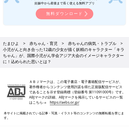
料を作りました。そして今年の２月に優子さんに連絡を取り、資
妊娠中から産後まで長く使える無料アプリ
料のチェックとブラッシュアップをお願いしたところ、快諾して
無料ダウンロード
くださいました。
学会ホームページに「Who is KIRA-chan?」というバナーを作
り、優子さんと一緒に作成した資料を掲載し、アピールしたんで
す。
たまひよ
赤ちゃん・育児
赤ちゃんの病気・トラブル
また会期間中、『ビーズのおともだち』の版元のニジノ絵本屋さ
小児がんと向き合った12歳の少女が描く妖精のキャラクター「キラ
んが、キラちゃんの入った大会グッズを販売しました。「かわい
ちゃん」が、国際小児がん学会アジア大会のイメージキャラクター
い～!!」と評判でした。
に！込められた思いとは？
元Foorinのメンバー2人がダンスに参加し、子ども
たちをサポート
ＡＢＪマークは、この電子書店・電子書籍配信サービスが、
著作権者からコンテンツ使用許諾を得た正規版配信サービス
であることを示す登録商標（登録番号 第11091000号）です。
ABJマークの詳細、ABJマークを掲示しているサービスの一覧
はこちら→
https://aebs.or.jp/
本サイトに掲載されている記事・写真・イラスト等のコンテンツの無断転載を禁じま
す。