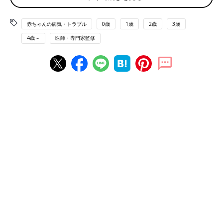
赤ちゃんの病気・トラブル
0歳
1歳
2歳
3歳
4歳～
医師・専門家監修
SIOP Asia 2024の代表者の松本先生（左）と、副会長の米田先生（右）。日本初主
催の大会は盛況でした。（写真提供／国立成育医療研究センター）
――「SIOP Asia」について教えてください。
松本先生（以下敬称略） SIOPは、がんと診断された子どもと
若年成人に関する問題を研究し、解決するために1969年に設立
された歴史のある学会です。そのアジア支部であるSIOP Asiaは
2014年から毎年総会を開催し、アジア地域の小児がん医療の質
の向上に貢献しています。