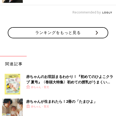
Recommended by
ランキングをもっと見る
関連記事
左から松本先生、大西さん、加藤先生、塩田先生、米田先生。皆さん、キラちゃん
のバッジをつけています。
赤ちゃんのお世話まるわかり！『初めてのひよこクラ
――米田先生は、わかちゃんが大阪に住んでいたころの病院の主
ブ 夏号』〈巻頭大特集〉初めての授乳がうまくい
治医だったそうです。
く！ おっぱい・ミルクの基本と夏のトラブル 解決テ
赤ちゃん・育児
ク
米田先生（以下敬称略） わかちゃんが４歳のとき、神経芽腫と
診断されたのは大阪の病院で、私はその病院の主治医で手術を担
赤ちゃんが生まれたら！2冊の「たまひよ」
当しました。わかちゃんが６歳のとき、お父さんの仕事の都合で
赤ちゃん・育児
東京に引っ越し、当センターに転院したのですが、私もほどなく