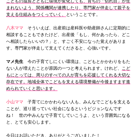
こどもの成長とともに環境が変化しても、育ちの「切れ目」が生
まれないよう、関係機関が連携したり、専門家が伴走して親子を
支える仕組みをつくっていく、
ということです。
八木ママ
そういえば、出産前は産科医や助産師さんに定期的に
相談することもできたけど、出産後「もし、何かあったら、どこ
へ相談したらいいの？」と、すごく不安になった覚えがありま
す。専門家が伴走して支えてくださると、心強いです。
マメ先生
今の子育てしにくい環境は、こどもとかかわりをもた
ない人が増えたことが原因の一つと考えられます。けれど、
こど
もにとっては、周りのすべての人が育ちを応援してくれる大切な
存在です。地域全体でこどもを支える環境整備が今後ますます進
められていくと思います。
小山ママ
子育てにかかわらない人も、みんなでこどもを支える
ことが、巡り巡っていい社会になるというビジョンなんです
ね！ 世の中みんなで子育てしていこうよ、という雰囲気になる
と、とても安心します。
今日はお話いただき、ありがとうございました！