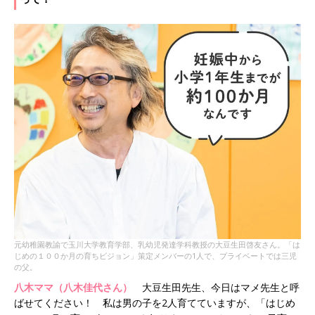
元幼稚園教諭で玉川大学教育学部、乳幼児発達学科教授の大豆生田啓友さん。「は
じめの１００か月の育ちビジョン」策定メンバーの1人で、プライベートでは三児
の父。
八木ママ（八木佳代さん）
大豆生田先生、今日はマメ先生と呼
ばせてください！ 私は男の子を2人育てていますが、「はじめ