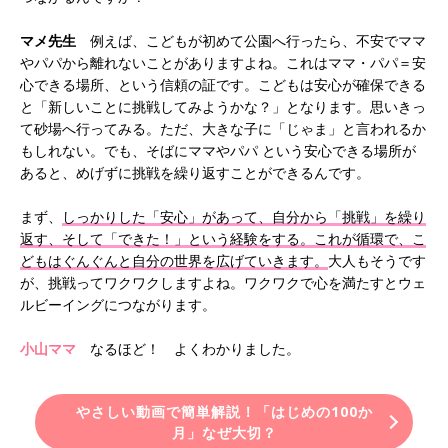
マメ先生
例えば、こどもが初めて公園へ行ったら、不安でママ
やパパから離れないことがありますよね。これはママ・パパ＝安
心できる場所、という信頼の証です。こどもは安心が確保できる
と「新しいことに挑戦してみようかな？」となります。思いきっ
て砂場へ行ってみる。ただ、大きな子に「じゃま」と言われるか
もしれない。でも、そばにママやパパ という安心できる場所が
あると、めげずに挑戦を繰り返すことができるんです。
まず、
しっかりした「安心」があって、自分から「挑戦」を繰り
返す、そして「できた！」という経験をする。これが循環で、こ
どもはぐんぐんと自分の世界を広げていきます。
大人もそうです
が、挑戦ってワクワクしますよね。ワクワクで心を満たすとウェ
ルビーイングにつながります。
小山ママ
なるほど！ よくわかりました。
やさしい動画で簡単解説！「はじめの100か
月」なぜ大切？