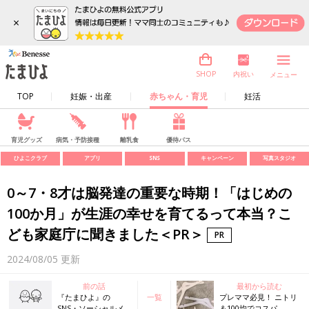
×
内祝い
SHOP
メニュー
TOP
妊娠・出産
赤ちゃん・育児
妊活
育児グッズ
病気・予防接種
離乳食
優待パス
ひよこクラブ
アプリ
SNS
キャンペーン
写真スタジオ
0～7・8才は脳発達の重要な時期！「はじめの
100か月」が生涯の幸せを育てるって本当？こ
ども家庭庁に聞きました＜PR＞
2024/08/05
更新
前の話
最初から読む
『たまひよ』の
一覧
プレママ必見！ ニトリ
SNS・ソーシャルメ
＆100均でコスパ