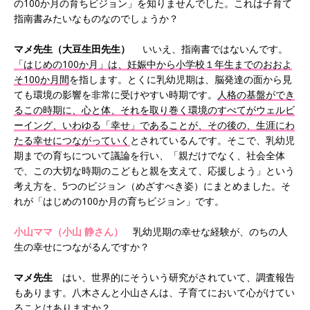
の100か月の育ちビジョン」を知りませんでした。これは子育て
指南書みたいなものなのでしょうか？
マメ先生（大豆生田先生）
いいえ、指南書ではないんです。
「はじめの100か月」は、妊娠中から小学校１年生までのおおよ
そ100か月間
を指します。とくに乳幼児期は、脳発達の面から見
ても環境の影響を非常に受けやすい時期です。
人格の基盤ができ
るこの時期に、心と体、それを取り巻く環境のすべてがウェルビ
ーイング、いわゆる「幸せ」であることが、その後の、生涯にわ
たる幸せにつながっていく
とされているんです。そこで、乳幼児
期までの育ちについて議論を行い、「親だけでなく、社会全体
で、この大切な時期のこどもと親を支えて、応援しよう」という
考え方を、5つのビジョン（めざすべき姿）にまとめました。そ
れが「はじめの100か月の育ちビジョン」です。
小山ママ（小山 静さん）
乳幼児期の幸せな経験が、のちの人
生の幸せにつながるんですか？
マメ先生
はい、世界的にそういう研究がされていて、調査報告
もあります。八木さんと小山さんは、子育てにおいて心がけてい
ることはありますか？