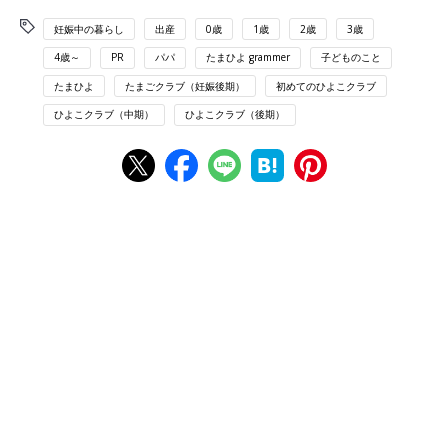
妊娠中の暮らし
出産
0歳
1歳
2歳
3歳
4歳～
PR
パパ
たまひよ grammer
子どものこと
たまひよ
たまごクラブ（妊娠後期）
初めてのひよこクラブ
ひよこクラブ（中期）
ひよこクラブ（後期）