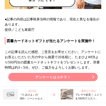
●記事の内容は記事執筆当時の情報であり、現在と異なる場合が
あります。
提供／こども家庭庁
図書カードネットギフトが当たるアンケートを実施中！
この記事を読んだ感想、ご意見をお寄せください。アンケートに
お答えいただいた方の中から抽選で20名様に、たまひよWEBよ
り500円分の図書カードネットギフトをプレゼントします。所要
時間は約3～5分。ぜひ、ご協力をよろしくお願いします。
アンケートはコチラ！
前の話
最初から読む
『たまひよ』の
一覧
プレママ必見！ ニトリ
SNS・ソーシャルメ
＆100均でコスパ
ディア
GOODな出産準備