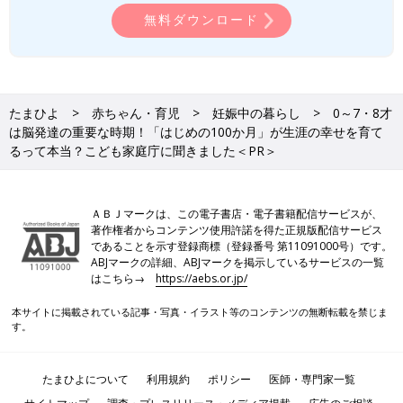
無料ダウンロード
たまひよ
赤ちゃん・育児
妊娠中の暮らし
0～7・8才
は脳発達の重要な時期！「はじめの100か月」が生涯の幸せを育て
るって本当？こども家庭庁に聞きました＜PR＞
ＡＢＪマークは、この電子書店・電子書籍配信サービスが、
著作権者からコンテンツ使用許諾を得た正規版配信サービス
であることを示す登録商標（登録番号 第11091000号）です。
ABJマークの詳細、ABJマークを掲示しているサービスの一覧
はこちら→
https://aebs.or.jp/
本サイトに掲載されている記事・写真・イラスト等のコンテンツの無断転載を禁じま
す。
たまひよについて
利用規約
ポリシー
医師・専門家一覧