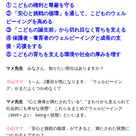
① こどもの権利と尊厳を守る
② 「安心と挑戦の循環」を通して、こどものウェル
ビーイングを高める
③ 「こどもの誕生前」から切れ目なく育ちを支える
④ 保護者・養育者のウェルビーイングと成長の支
援・応援をする
⑤ こどもの育ちを支える環境や社会の厚みを増す
マメ先生
みなさん、知りたい部分はありますか？
小山ママ
う～ん…2番目が気になります。「ウェルビーイン
グ」がまだよくつかめなくて
マメ先生
“心と身体が満たされている”、“まわりから支えられて
社会的にも幸せな状態”、これらをまとめてウェルビーイング
（Well＝よい being＝状態）といいます。
小山ママ
「安心と挑戦の循環」ができると、満たされた状態に
つながるんですか？