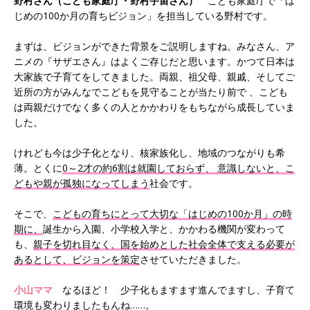
野村さん（こども家庭庁・野村宇宙さん）
こども家庭庁で「は
じめの100か月の育ちビジョン」を担当している野村です。
まずは、ビジョンができた背景をご説明しますね。みなさん、ア
ニメの『サザエさん』はよくご存じだと思います。かつて日本は
大家族で子育てをしてきました。両親、祖父母、親戚、そしてご
近所の方がみんなでこどもを見守ることが当たり前で 、こども
は両親だけでなく多くの人とかかわりをもちながら成長していま
した。
けれども今は少子化となり、核家族化し、地域のつながりも希
薄。とくに
0～2才の約6割は就園しておらず、 意識しないと、こ
どもや親が孤独になってしまう
社会です。
そこで、
こどもの育ちにとって大切な「はじめの100か月」の時
期に、
誕生から入園、小学校入学と、かかわる機関が変わって
も、
親子を切れ目なく、国を始めとした社会全体で支える必要が
あるとして、ビジョンを策定
させていただきました。
小山ママ
なるほど！ 少子化もますます進んでますし、子育て
環境も変わりましたもんね……。