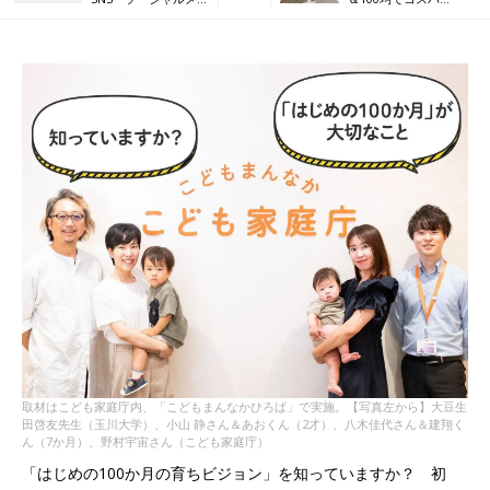
ディア
GOODな出産準備
取材はこども家庭庁内、「こどもまんなかひろば」で実施。【写真左から】大豆生
田啓友先生（玉川大学）、小山 静さん＆あおくん（2才）、八木佳代さん＆建翔く
ん（7か月）、野村宇宙さん（こども家庭庁）
「はじめの100か月の育ちビジョン」を知っていますか？ 初