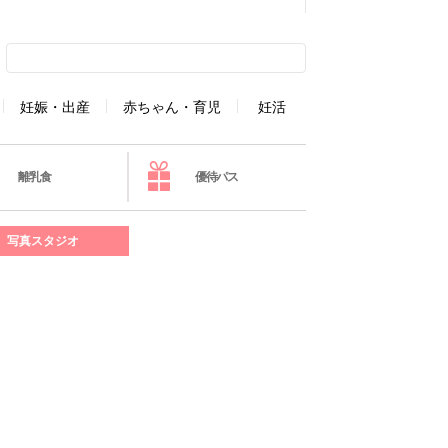
妊娠・出産
赤ちゃん・育児
妊活
離乳食
優待パス
写真スタジオ