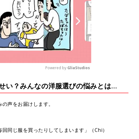
Powered by 
GliaStudios
せい？みんなの洋服選びの悩みとは…
M
u
t
みの声をお届けします。
e
回同じ服を買ったりしてしまいます」（Chi）