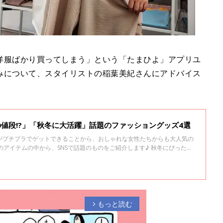
洋服ばかり買ってしまう」という「たまひよ」アプリユ
みについて、スタイリストの稲葉美紀さんにアドバイス
この値段!?」「秋冬に大活躍」話題のファッショングッズ4選
がプチプラでゲットできることから、おしゃれな女性たちからも大人気の
INSのアイテムの中から、SNSで話題のものをご紹介します♪ 秋冬にぴったり
るので、ぜひチェックしてみてくださいね。
もっと読む
arrow_forward_ios