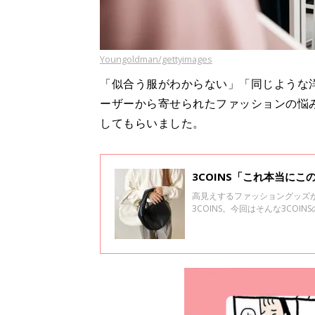
Youngoldman/gettyimages
「似合う服がわからない」「同じような
ーザーから寄せられたファッションの悩
してもらいました。
3COINS「これ本当に
高見えするファッショングッズ
3COINS。今回はそんな3CO
のヘアアクセなども登場してい