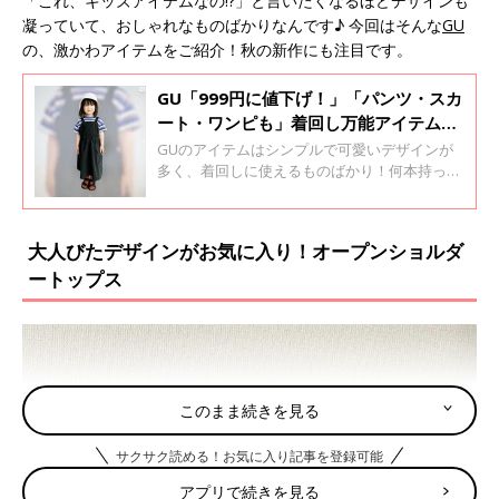
「これ、キッズアイテムなの!?」と言いたくなるほどデザインも
凝っていて、おしゃれなものばかりなんです♪ 今回はそんな
GU
の、激かわアイテムをご紹介！秋の新作にも注目です。
GU「999円に値下げ！」「パンツ・スカ
ート・ワンピも」着回し万能アイテム4
選
GUのアイテムはシンプルで可愛いデザインが
多く、着回しに使えるものばかり！何本持って
ても使える「パンツ」やかわいい「スカー
ト」、インナーしだいで雰囲気がグッと変わる
「ワンピ」など、超おすすめなんです♪ 今回は
大人びたデザインがお気に入り！オープンショルダ
そんなGUの、着回しに使える万能アイテムを
ートップス
ご紹介します。
このまま続きを見る
サクサク読める！お気に入り記事を登録可能
アプリで続きを見る