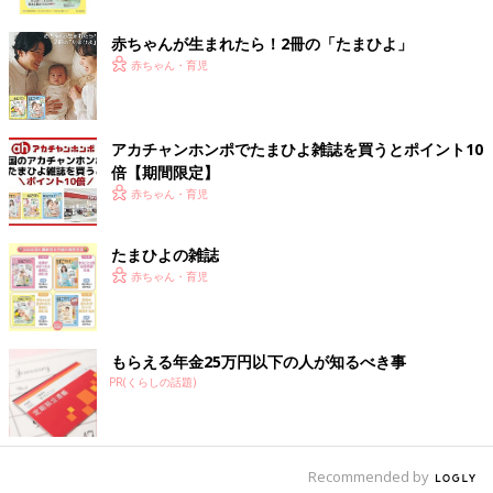
ク
赤ちゃんが生まれたら！2冊の「たまひよ」
赤ちゃん・育児
アカチャンホンポでたまひよ雑誌を買うとポイント10
倍【期間限定】
赤ちゃん・育児
たまひよの雑誌
赤ちゃん・育児
もらえる年金25万円以下の人が知るべき事
PR(くらしの話題)
出典：Instagramアカウント「nazonomojyamojya」
Ruさんは、こちらのジャンパードレスを購入。かわいい！とお
Recommended by