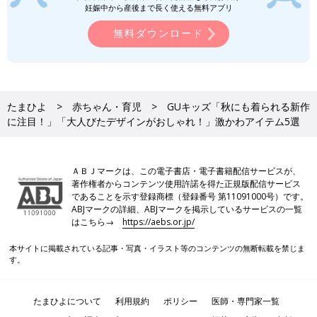
妊娠中から産後まで長く使える無料アプリ
す。
●記事内の価格はすべて税込み、2024年8月時点のものです。
無料ダウンロード
GUキッズ「値下げでゲット！」「色違
いもかわいくて迷う！」超話題★激かわ
アイテム5選
GUのアイテムが超話題！色違いすべてがかわ
たまひよ
赤ちゃん・育児
GUキッズ「秋にも着られる新作
いいと人気の「ハートカットT」や、夏らしい
に注目！」「大人びたデザインがおしゃれ！」激かわアイテム5選
マリンボタンがポイントの「パンツ」、着回し
が楽しくなる「ドットサロペット」など、おし
ゃれなデザインばかり♪ 今回はGUで超話題
の、激かわアイテムをご紹介します。
GUキッズ「これはヘビロテ間違いな
ＡＢＪマークは、この電子書店・電子書籍配信サービスが、
し！」「Tシャツ・パンツも！」着回し
著作権者からコンテンツ使用許諾を得た正規版配信サービス
万能アイテム4選
GUから、着回しに使える便利なアイテムがた
であることを示す登録商標（登録番号 第11091000号）です。
くさん販売されています！デザインが可愛くて
ABJマークの詳細、ABJマークを掲示しているサービスの一覧
何枚あっても困らないTシャツ、濡れても乾き
はこちら→
https://aebs.or.jp/
やすいと評判のパンツなど、どれもこの夏活躍
してくれるものばかり♪ 今回はそんなGUの、
本サイトに掲載されている記事・写真・イラスト等のコンテンツの無断転載を禁じま
GUの記事一覧
す。
着回し万能アイテムをご紹介します。
たまひよについて
利用規約
ポリシー
医師・専門家一覧