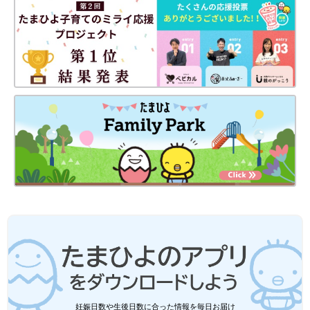
（1,990円）を購入。一目惚れし、即買いしたんだとか。こちら
はスカートの中にインナーパンツがついているんだそう。ボタン
と大きめのポケットが可愛すぎる！とお気に入りの様子。秋口に
はくのが楽しみですね♪
GUベビー「伸びがよく着せやすい！」
「Tシャツ・パンツ・パジャマも！」夏
のおすすめアイテム5選
GUの夏アイテムが、ベビーに超おすすめで
す。シンプルで可愛いデザインと、伸びがよく
て着せやすいところが大人気！元気でアクティ
ブに動く赤ちゃんにもピッタリで、ぜひともお
すすめしたいものばかりなんです♪ 今回はベビ
GUの大人っぽアイテムはどれもおしゃれで、着回しにも使えそ
ーにおすすめの、GUの夏アイテムをご紹介し
うでしたよね。お出かけ着としても最適で、ぜひともチェックし
ます。
てほしいものばかり！中にはセールで安くなっているものもある
ので、見つけたら即買いもアリです♪ 気になるアイテムは、ぜひ
ゲットしてみてくださいね。
(文・水川ちさ)
●記事内容でご紹介している投稿、リンク先は、削除される場合
があります。あらかじめご了承ください。
妊娠日数や生後日数に合った情報を毎日お届け
●記事の内容は2024年8月の情報で、現在と異なる場合がありま