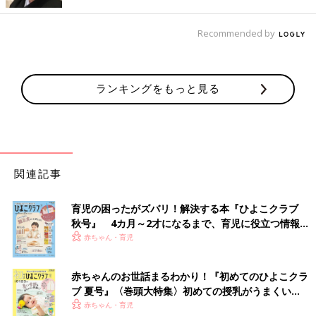
Recommended by
ランキングをもっと見る
出典：Instagramアカウント「yuu.ki.sa_24」
Yuukiさんは「リブフリルコンビネーションT」「リブプルオンワ
関連記事
イドパンツ」を購入。どちらも1,290円だったんだとか。お子さ
んは学校に着ていったそうですよ。トップスは若干小さめなの
育児の困ったがズバリ！解決する本『ひよこクラブ
で、ワンサイズ上げるのもおすすめとのこと。上下別々で合わせ
秋号』 4カ月～2才になるまで、育児に役立つ情報が
ても良いですし、着回しにも活躍してくれそうなアイテムです
いっぱい！
赤ちゃん・育児
ね。
秋口まで使えそう！「ジャンパードレス」
赤ちゃんのお世話まるわかり！『初めてのひよこクラ
ブ 夏号』〈巻頭大特集〉初めての授乳がうまくい
く！ おっぱい・ミルクの基本と夏のトラブル 解決テ
赤ちゃん・育児