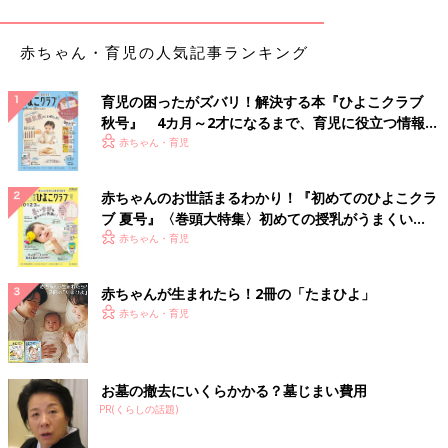
ートにしてもパンツにしてもかわいいですよね。
赤ちゃん・育児の人気記事ランキング
細見え効果もアリ！「リブフリルコンビネーション
T」「リブプルオンワイドパンツ」
育児の困ったがズバリ！解決する本『ひよこクラブ
秋号』 4カ月～2才になるまで、育児に役立つ情報が
いっぱい！
赤ちゃん・育児
赤ちゃんのお世話まるわかり！『初めてのひよこクラ
ブ 夏号』〈巻頭大特集〉初めての授乳がうまくい
く！ おっぱい・ミルクの基本と夏のトラブル 解決テ
赤ちゃん・育児
ク
赤ちゃんが生まれたら！2冊の「たまひよ」
赤ちゃん・育児
お墓の撤去にいくらかかる？墓じまい費用
PR(くらしの話題)