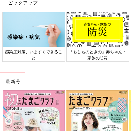
ピックアップ
出典：Instagramアカウント「e_chan.gram」
e_chan.gramさんは、ハートカットリブT・シャーリングT・オフ
ショルダーレースブラウス・バレルレッグジーンズを購入。ハー
感染症対策、いますぐできるこ
「もしものときの」赤ちゃん・
トカットリブTは、限定価格で590円でゲットしたんだそう。バ
と
家族の防災
レルレッグジーンズは、はいた時のシルエットがたまらないとお
気に入りの様子。どれも大人っぽいデザインですよね♪
新作のフェイクレザーミニスコート（1,990円）に
最新号
一目ぼれし、即買い！