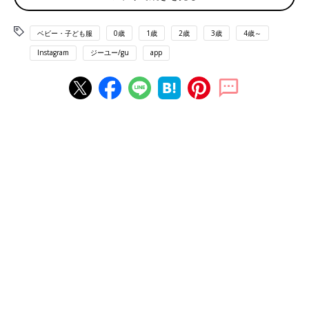
ベビー・子ども服
0歳
1歳
2歳
3歳
4歳～
Instagram
ジーユー/gu
app
出典：Instagramアカウント「mimi_na46」
sayaさんは、オープンショルダートップスを購入。肩部分があい
ているのが、大人っぽい印象で素敵ですよね。姉妹のお気に入り
のトップスなんだとか。リブ素材なのも高見え！ボトムスはスカ