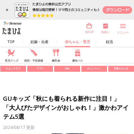
×
内祝い
SHOP
メニュー
TOP
妊娠・出産
赤ちゃん・育児
妊活
育児グッズ
病気・予防接種
離乳食
優待パス
ひよこクラブ
アプリ
SNS
キャンペーン
写真スタジオ
GUキッズ「秋にも着られる新作に注目！」
「大人びたデザインがおしゃれ！」激かわアイ
テム5選
2024/08/17
更新