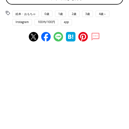
絵本・おもちゃ
0歳
1歳
2歳
3歳
4歳～
Instagram
100均/100円
app
出典：Instagramアカウント「yuri_mama.kosodate」
yuri_mama.kosodateさんがセリアで購入したのは「色が変わる
おもちゃ 恐竜」。お湯に反応するようで、お風呂に入れるとだ
んだん鮮やかな色に変化するのだとか。水鉄砲としても使えて、
ティラノサウルス好きのお子さんたちは取り合いをしながら遊ん
でいたとのこと♪ こちらは各110円のようです。