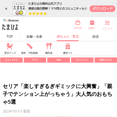
×
内祝い
SHOP
メニュー
TOP
妊娠・出産
赤ちゃん・育児
妊活
育児グッズ
病気・予防接種
離乳食
優待パス
ひよこクラブ
アプリ
SNS
キャンペーン
写真スタジオ
セリア「楽しすぎるぎギミックに大興奮」「親
子でテンション上がっちゃう」大人気のおもち
ゃ5選
2024/10/13
更新