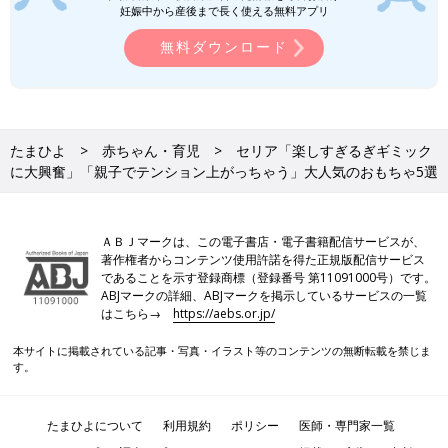
て、全部で32種類の組み合わせを作れるとのこと。食べ物に興味
妊娠中から産後まで長く使える無料アプリ
が出てきたキッズにおすすめなんだとか◎
無料ダウンロード
キャンドゥ「大当たりだった」「遊びな
がら学べて最高」ヘビロテ確実のおすす
めおもちゃ5選
かわいいものやオシャレなものなど、バラエテ
ィ豊かな品揃えが人気のキャンドゥ。今回は、
たまひよ
赤ちゃん・育児
セリア「楽しすぎるぎギミック
キャンドゥ商品のなかでも特に話題となってい
に大興奮」「親子でテンション上がっちゃう」大人気のおもちゃ5選
る、おもちゃをご紹介します！どれも今すぐ買
いに行きたくなるような、魅力的なおもちゃば
今回はセリアで大人気のおもちゃをご紹介しました。いろいろな
かりですよ♪
ジャンルのおもちゃがそろっているので、お気に入りのひとつが
ＡＢＪマークは、この電子書店・電子書籍配信サービスが、
見つけられそうですね♪ 気になるものがあれば、ぜひ店舗で探し
著作権者からコンテンツ使用許諾を得た正規版配信サービス
てみてくださいね。
であることを示す登録商標（登録番号 第11091000号）です。
(文：mayu)
ABJマークの詳細、ABJマークを掲示しているサービスの一覧
はこちら→
https://aebs.or.jp/
●小さいパーツは、誤飲にご注意ください。
●記事内の価格はすべて税込み、2024年9月時点のものです。
本サイトに掲載されている記事・写真・イラスト等のコンテンツの無断転載を禁じま
す。
●記事内容でご紹介している投稿、リンク先は、削除される場合
があります。あらかじめご了承ください。
●記事の内容は2024年9月の情報で、現在と異なる場合がありま
たまひよについて
利用規約
ポリシー
医師・専門家一覧
す。