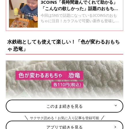
3COINS「長時間遊んでくれて助かる」
「こんなの欲しかった」話題のおもちゃ
4選
今回はSNSで話題になっている3COINSのおも
ちゃに注目！カラフルで可愛い新作も登場して
いて、発売早々から大人気になっているようで
す。 ママ絶賛のアイテムばかりなので、ぜひチ
ェックしてみてくださいね♪
水鉄砲としても使えて楽しい！「色が変わるおもち
ゃ 恐竜」
このまま続きを見る
サクサク読める！お気に入り記事を登録可能
アプリで続きを見る