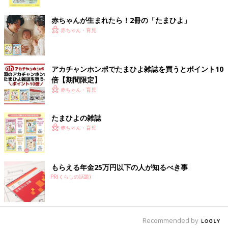
ク
赤ちゃんが生まれたら！2冊の「たまひよ」
赤ちゃん・育児
アカチャンホンポでたまひよ雑誌を買うとポイント10
倍【期間限定】
赤ちゃん・育児
出典：Instagramアカウント「etsugo_items」
たまひよの雑誌
こちらはetsugo_itemsさんがセリアで発見した「ドールハウス
赤ちゃん・育児
夢のお家（お菓子のお家）」。ハサミや接着剤は使わずに、10分
ほどで簡単に組み立てられるようです。子どもはもちろん、大人
もテンションが上がっちゃうとのこと♪ 家の中までイラストが描
いてあって、細かいところまで可愛いのだとか。
もらえる年金25万円以下の人が知るべき事
PR(くらしの話題)
楽しすぎるギミックに大興奮！「あひるコースタ
ー」
Recommended by