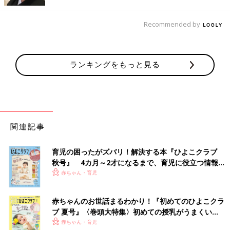
い」と気に入っている様子♪
Recommended by
親子でテンションが上がっちゃう♪ 中まで可愛いド
ールハウス
ランキングをもっと見る
関連記事
育児の困ったがズバリ！解決する本『ひよこクラブ
秋号』 4カ月～2才になるまで、育児に役立つ情報が
いっぱい！
赤ちゃん・育児
赤ちゃんのお世話まるわかり！『初めてのひよこクラ
ブ 夏号』〈巻頭大特集〉初めての授乳がうまくい
く！ おっぱい・ミルクの基本と夏のトラブル 解決テ
赤ちゃん・育児