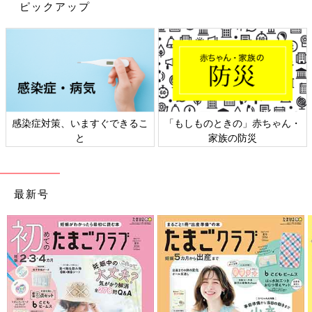
ピックアップ
感染症対策、いますぐできるこ
「もしものときの」赤ちゃん・
と
家族の防災
最新号
出典：Instagramアカウント「piyooo.say」
こちらはぴよパパさんがセリアで購入した「あひるコースタ
ー」。レバーを下げるとあひるが階段を一段ずつ上がっていき、
頂上まで行くとレールを滑り降りてくるおもちゃなんだとか。
「このギミックに大興奮」と、とっても楽しんでいるようです♪
食べ物に興味が出てきたキッズにおすすめ♪「たべ