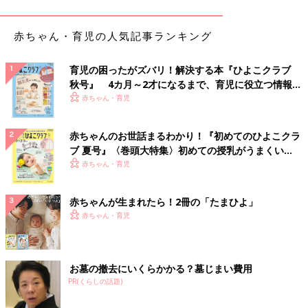
くすみカラーが可愛い♪ おままごとグッズ
赤ちゃん・育児の人気記事ランキング
育児の困ったがズバリ！解決する本『ひよこクラブ
秋号』 4カ月～2才になるまで、育児に役立つ情報が
いっぱい！
赤ちゃん・育児
赤ちゃんのお世話まるわかり！『初めてのひよこクラ
ブ 夏号』〈巻頭大特集〉初めての授乳がうまくい
く！ おっぱい・ミルクの基本と夏のトラブル 解決テ
赤ちゃん・育児
ク
赤ちゃんが生まれたら！2冊の「たまひよ」
赤ちゃん・育児
出典：Instagramアカウント「ruuuuuna1218」
お墓の撤去にいくらかかる？墓じまい費用
こちらはruuuuuna1218さんがセリアで購入したおままごとグッ
PR(くらしの話題)
ズ。くすみカラーでおしゃれなので、
インテリア
にも馴染みやす
そうですよね。「100均のおままごとアイテムもなかなか可愛