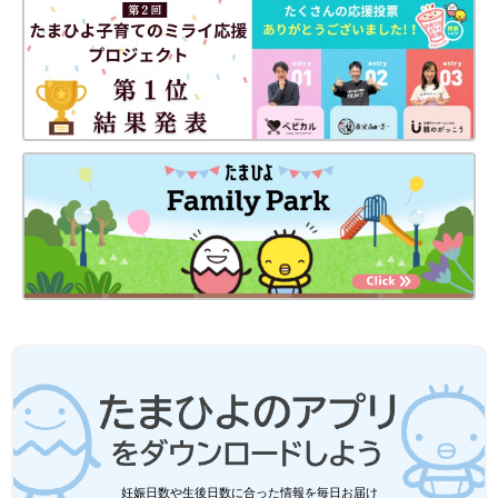
出典：Instagramアカウント「miya.ikuji」
こちらはmiya.ikujiさんがセリアで購入した「たべものへんしん
カード」。食材カードと食品カードがあり、正しい組み合わせを
見つけて遊ぶアイテムのようです。両面にイラストが描かれてい
妊娠日数や生後日数に合った情報を毎日お届け