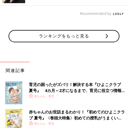
Recommended by
ランキングをもっと見る
関連記事
育児の困ったがズバリ！解決する本『ひよこクラブ
夏号』 4カ月～2才になるまで、育児に役立つ情報が
いっぱい！
赤ちゃん・育児
赤ちゃんのお世話まるわかり！『初めてのひよこクラ
ブ 夏号』〈巻頭大特集〉初めての授乳がうまくい
く！ おっぱい・ミルクの基本と夏のトラブル 解決テ
赤ちゃん・育児