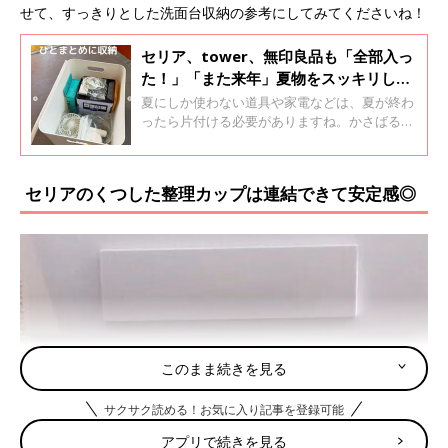
せて、すっきりとした洗面台収納の参考にしてみてくださいね！
セリア、tower、無印良品も「全部入っ
た！」「また来年」夏物をスッキリしま
える収納アイテム4選
夏にしか使わない道具や家電などは、夏が終わ
ったら片付ける必要がありますね。かさばるも
のや収まりの悪いものなども多く、収納に悩む
方も多いのではないでしょうか？そこで今回
は、整理収納アドバイザーもおすすめする夏物
セリアのくつした整理カップは連結できて安定感◎
の収納に便利なアイテムを紹介します。収納ア
イテムをうまく利用して、翌年もまた気持ちよ
く使えるように収納しておきたいですね！
このまま続きを見る
サクサク読める！お気に入り記事を登録可能
アプリで続きを見る