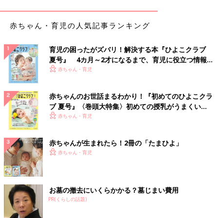
赤ちゃん・育児の人気記事ランキング
育児の困ったがズバリ！解決する本『ひよこクラブ
出典：Instagramアカウント「miico_kurashi」
夏号』 4カ月～2才になるまで、育児に役立つ情報が
いっぱい！
赤ちゃん・育児
歯磨き粉などのチューブ類は残り少なくなると倒れやすくなりま
す。また、取ろうとした時に他のものが倒れてストレスを感じる
ことも。みーこさんは、セリアの靴下整理カップに
歯磨き
粉を立
赤ちゃんのお世話まるわかり！『初めてのひよこクラ
てています。これならお目当てのものをサッと取り出せ、戻す時
ブ 夏号』〈巻頭大特集〉初めての授乳がうまくい
にも迷いません。カップ同士を連結できるので安定感抜群で、カ
く！ おっぱい・ミルクの基本と夏のトラブル 解決テ
赤ちゃん・育児
ップごと倒れる心配もありませんよ。
ク
赤ちゃんが生まれたら！2冊の「たまひよ」
ドライヤーにはニトリのドライヤーホルダーで指定
赤ちゃん・育児
席を！
お墓の撤去にいくらかかる？墓じまい費用
PR(くらしの話題)