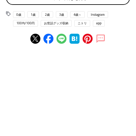
0歳
1歳
2歳
3歳
4歳～
Instagram
100均/100円
お世話グッズ収納
ニトリ
app