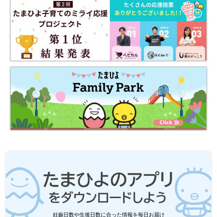
出典：Instagramアカウント「munico_no_kurashi」
液体洗剤や柔軟剤などの詰め替えは、大容量を買っておけば買い
物の頻度が少なくなりとても便利ですね！ただ、収納するのには
かさばるのが難点。そこでむにこさんは、セリアの「パウチスト
ッカー」を活用しているそう。大容量の詰め替え洗剤もスッキリ
とおさめることができ、スペースの無駄が減り収納力がアップす
るのでおすすめです！
ダイソー「細かいアイテムをまとめるな
妊娠日数や生後日数に合った情報を毎日お届け