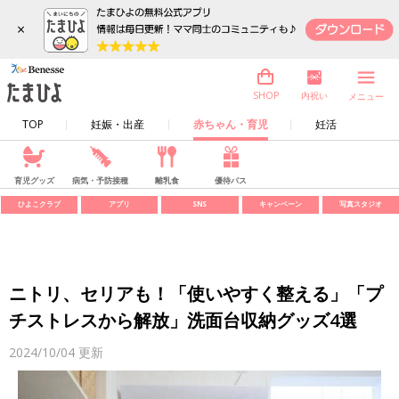
×
内祝い
SHOP
メニュー
TOP
妊娠・出産
赤ちゃん・育児
妊活
育児グッズ
病気・予防接種
離乳食
優待パス
ひよこクラブ
アプリ
SNS
キャンペーン
写真スタジオ
ニトリ、セリアも！「使いやすく整える」「プ
チストレスから解放」洗面台収納グッズ4選
2024/10/04
更新