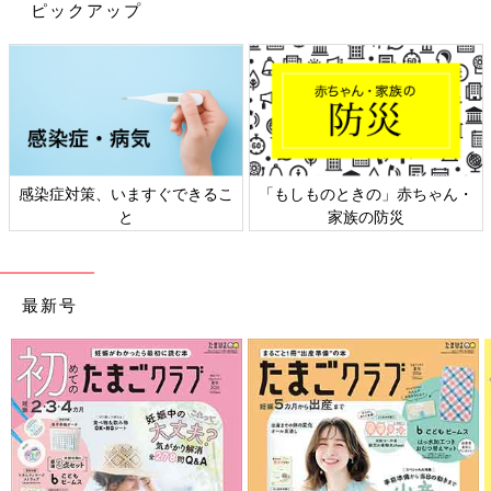
ピックアップ
出典：Instagramアカウント「kahs__home29」
観音開きタイプの洗面台下収納のポイントは「高さを活かすこ
と」です。とりあえず…と手前にどんどん置いていくと奥に何が
感染症対策、いますぐできるこ
「もしものときの」赤ちゃん・
入っているのかわかりにくくなりますし、上の空間が余ってしま
と
家族の防災
ってもったいないですよね。annaさんはまずラックで空間を上
下に分け、ボックスで仕分けて奥の物も取り出しやすいようにし
ています。すべてニトリで揃えているので統一感もあり、大容量
最新号
なのにスッキリとした洗面台下収納が実現！
セリアの「パウチストッカー」ならかさばる詰め替
えもスッキリおさまる！