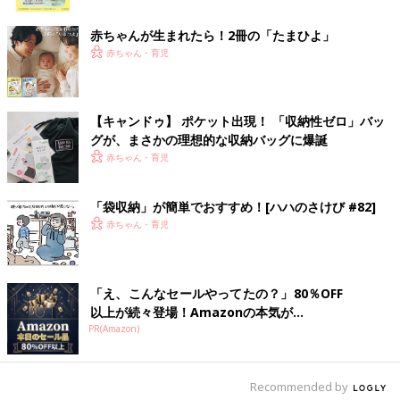
ク
赤ちゃんが生まれたら！2冊の「たまひよ」
赤ちゃん・育児
【キャンドゥ】 ポケット出現！ 「収納性ゼロ」バッ
グが、まさかの理想的な収納バッグに爆誕
赤ちゃん・育児
出典：Instagramアカウント「rui_life_style」
「袋収納」が簡単でおすすめ！[ハハのさけび #82]
赤ちゃん・育児
毎日使うドライヤーは、そのまましまうと場所も取るしコードを
束ねるのが面倒ですよね。かといって出しっぱなしにしておくの
も邪魔になります。そこでるいさんが購入したのが、
ニトリ
の
「マグネットドライヤーホルダー」です。洗濯機など磁石の付く
「え、こんなセールやってたの？」80％OFF
ところならどこでも設置でき、使い終わったらホルダーに差すだ
以上が続々登場！Amazonの本気が...
けなのでノンストレス！戻しやすい指定席を用意しておくこと
PR(Amazon)
で、家族みんなが使いやすくなりますよ♪
Recommended by
オールニトリで洗面台下収納が完成！