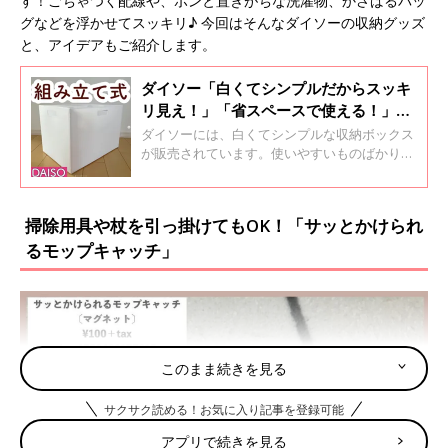
す！ごちゃつく配線や、ポンと置きがちな洗濯物、かさばるバッ
グなどを浮かせてスッキリ♪ 今回はそんなダイソーの収納グッズ
と、アイデアもご紹介します。
ダイソー「白くてシンプルだからスッキ
リ見え！」「省スペースで使える！」ホ
ワイトボックス収納4選
ダイソーには、白くてシンプルな収納ボックス
が販売されています。使いやすいものばかり
で、リピート買いしている人も多いんだとか。
今回はそんなダイソーの「白い収納ボックス」
をご紹介♪ スッキリと見えるものばかりでおす
掃除用具や杖を引っ掛けてもOK！「サッとかけられ
すめです！
るモップキャッチ」
このまま続きを見る
サクサク読める！お気に入り記事を登録可能
アプリで続きを見る