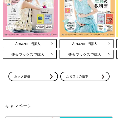
Amazonで購入
Amazonで購入
楽天ブックスで購入
楽天ブックスで購入
出典：Instagramアカウント「_yucca.home」
ゆっかさんは「バッグ収納ハンガー（220円）」を購入。360度
ムック書籍
たまひよの絵本
回転するので、バッグが重ならずにすっきり収納できるとのこ
と。なんと引っ掛ける部分がふつうのフックではなく、バッグの
持ち手に跡がつきにくい形になっているんです！かなり工夫され
ているアイテムですよね♪
キャンペーン
ダイソー「マジで買って損なし！」「設
置もカンタン！」便利すぎ★引き出せる