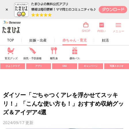
×
内祝い
SHOP
メニュー
TOP
妊娠・出産
赤ちゃん・育児
妊活
育児グッズ
病気・予防接種
離乳食
優待パス
ひよこクラブ
アプリ
SNS
キャンペーン
写真スタジオ
ダイソー「ごちゃつくアレを浮かせてスッキ
リ！」「こんな使い方も！」おすすめ収納グッ
ズ＆アイデア4選
2024/09/17
更新