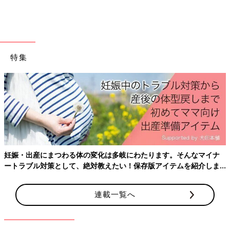
特集
出典：Instagramアカウント「yugnokurashi」
ゆくさんは、こちらのつっぱり棒とS字フックを購入。押し入れ
のでっぱり部分をうまく利用した収納ですよね！かばんやブラシ
などを浮かせているんだとか。ちょっとしたスペースを上手に利
用したアイデア、マネしたいですね♪
妊娠・出産にまつわる体の変化は多岐にわたります。そんなマイナ
ートラブル対策として、絶対教えたい！保存版アイテムを紹介しま
回転するから、バッグが重ならずにすっきり！「バ
す。
ッグ収納ハンガー（220円）」
連載一覧へ