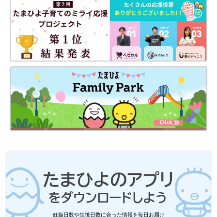
収納5選
ダイソーの引き出し収納が便利すぎてたまりま
せん！スッと引き出せるので物をとる際もスム
ーズですし、重ねて使えるアイテムであれば、
空間のデッドスペースも有効活用できるんです
♪ 今回はぜひともおすすめしたい、引き出し収
ダイソーの浮かせる収納グッズ＆アイデアは、参考になるものば
納をご紹介します。
かりでしたね！浮かせることで空間がすっきりとし、掃除がしや
すいのも◎。しかもプチプラ価格で手に入るのも嬉しいですよ
ね。気になる商品があれば、ぜひチェックしてみてください♪
(文・水川ちさ)
●記事内容でご紹介している投稿、リンク先は、削除される場合
があります。あらかじめご了承ください。
●記事の内容は2024年8月の情報で、現在と異なる場合がありま
す。
●記事内の価格はすべて税込み、2024年8月時点のものです。
セリア、ニトリ、無印良品etc.「ノンス
トレス」「使いやすくなった」シンク下
がスッキリ片付く収納アイテム5選
シンク下にしまっておくと便利なものはたくさ
んありますが、あれこれ詰め込んでしまうと取
り出しにくくてストレスになることも。シンク
妊娠日数や生後日数に合った情報を毎日お届け
下がすっきりと整理されていると、調理や片付