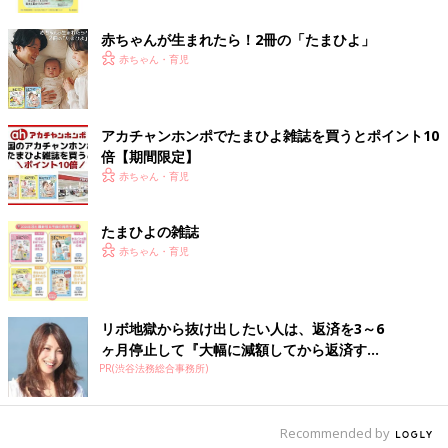
ク
赤ちゃんが生まれたら！2冊の「たまひよ」
ちょっとしたものを引っ掛けるのに便利！つっぱり
赤ちゃん・育児
棒とS字フック
アカチャンホンポでたまひよ雑誌を買うとポイント10
倍【期間限定】
赤ちゃん・育児
たまひよの雑誌
赤ちゃん・育児
リボ地獄から抜け出したい人は、返済を3～6
ヶ月停止して『大幅に減額してから返済す...
PR(渋谷法務総合事務所)
Recommended by