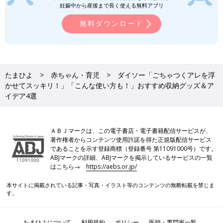
妊娠中から産後まで長く使える無料アプリ
けがとてもスムーズになります！そこで今回
は、シンク下の整理収納に便利なアイテムを紹
ニトリ、無印良品、100均も！「省スペ
無料ダウンロード
介します。整理収納アドバイザーの相葉がおす
ースでスッキリ」「賃貸OKの壁掛け収
すめのポイントや整理のコツを解説するので、
納」コスパ最高の帽子収納アイテム5選
暑い日の外出には欠かせない帽子ですが、帰宅
ぜひ参考にしてみてくださいね！
すると玄関やリビングに無造作に置かれたりし
てごちゃつきがち。次に使いたいときになかな
か見つけられなかったり、たくさんの帽子の中
たまひよ
赤ちゃん・育児
ダイソー「ごちゃつくアレを浮
からかぶりたいものを探すのが大変だったり
かせてスッキリ！」「こんな使い方も！」おすすめ収納グッズ＆ア
100均/100円の記事一覧
と、帽子の収納に悩んでいませんか？そこで今
イデア4選
回は、帽子の収納におすすめのアイテムを紹介
します。整理収納アドバイザーがスッキリ片付
くポイントも解説するのでぜひ参考にしてみて
くださいね。
ＡＢＪマークは、この電子書店・電子書籍配信サービスが、
著作権者からコンテンツ使用許諾を得た正規版配信サービス
であることを示す登録商標（登録番号 第11091000号）です。
ABJマークの詳細、ABJマークを掲示しているサービスの一覧
はこちら→
https://aebs.or.jp/
本サイトに掲載されている記事・写真・イラスト等のコンテンツの無断転載を禁じま
す。
たまひよについて
利用規約
ポリシー
医師・専門家一覧