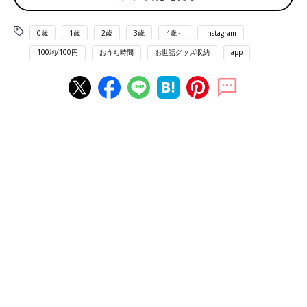
0歳
1歳
2歳
3歳
4歳～
Instagram
100均/100円
おうち時間
お世話グッズ収納
app
出典：Instagramアカウント「akaneko715」
akaneko715さんは「サッとかけられるモップキャッチ」を購
入。掃除用具や杖などを引っ掛けるのに便利なんだとか！マグネ
ットOKな壁などに取り付けられれば、片手でサッと取れます
ね。なにより浮かせられるのが◎。
服の一時置きや別のものを収納しても◎「折り畳み
式ランドリーバスケット」