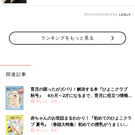
Recommended by
ランキングをもっと見る
関連記事
育児の困ったがズバリ！解決する本『ひよこクラブ
秋号』 4カ月～2才になるまで、育児に役立つ情報が
出典：Instagramアカウント「hita_no_ouchi」
いっぱい！
赤ちゃん・育児
ひたさんは「折り畳み式ランドリーバスケット」を購入。フック
などで引っ掛けられるところがあれば、どこにでもつけられる優
赤ちゃんのお世話まるわかり！『初めてのひよこクラ
れモノなんだとか！折りたたんでカチッと止まる設計になってい
ブ 夏号』〈巻頭大特集〉初めての授乳がうまくい
るので、使わない時は省スペースに♪ 服の一時置きや、別のもの
く！ おっぱい・ミルクの基本と夏のトラブル 解決テ
赤ちゃん・育児
を収納するのにも便利ですね。⁡