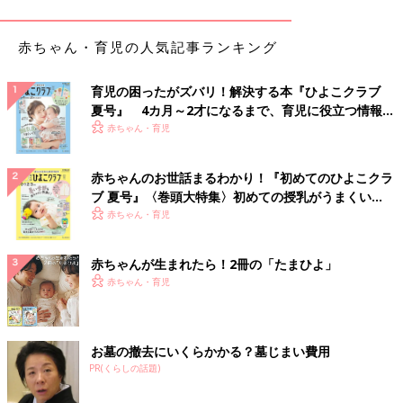
赤ちゃん・育児の人気記事ランキング
育児の困ったがズバリ！解決する本『ひよこクラブ
夏号』 4カ月～2才になるまで、育児に役立つ情報が
いっぱい！
赤ちゃん・育児
赤ちゃんのお世話まるわかり！『初めてのひよこクラ
ブ 夏号』〈巻頭大特集〉初めての授乳がうまくい
く！ おっぱい・ミルクの基本と夏のトラブル 解決テ
赤ちゃん・育児
ク
赤ちゃんが生まれたら！2冊の「たまひよ」
赤ちゃん・育児
お墓の撤去にいくらかかる？墓じまい費用
PR(くらしの話題)