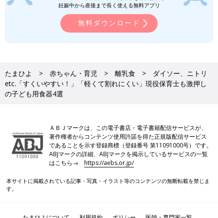
キャンドゥ商品のなかでも特に話題となってい
妊娠中から産後まで長く使える無料アプリ
る、おもちゃをご紹介します！どれも今すぐ買
いに行きたくなるような、魅力的なおもちゃば
無料ダウンロード
100均/100円の記事一覧
かりですよ♪
たまひよ
赤ちゃん・育児
離乳食
ダイソー、ニトリ
etc.「すくいやすい！」「軽くて割れにくい」現役保育士も激押し
の子ども用食器4選
ＡＢＪマークは、この電子書店・電子書籍配信サービスが、
著作権者からコンテンツ使用許諾を得た正規版配信サービス
であることを示す登録商標（登録番号 第11091000号）です。
ABJマークの詳細、ABJマークを掲示しているサービスの一覧
はこちら→
https://aebs.or.jp/
本サイトに掲載されている記事・写真・イラスト等のコンテンツの無断転載を禁じま
す。
たまひよについて
利用規約
ポリシー
医師・専門家一覧