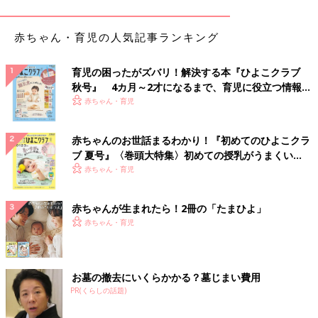
赤ちゃん・育児の人気記事ランキング
育児の困ったがズバリ！解決する本『ひよこクラブ
秋号』 4カ月～2才になるまで、育児に役立つ情報が
いっぱい！
赤ちゃん・育児
赤ちゃんのお世話まるわかり！『初めてのひよこクラ
出典：Instagramアカウント「rei_tall_mama」
ブ 夏号』〈巻頭大特集〉初めての授乳がうまくい
ダイソーの「すくいやすい食器」は一見変わった形で食べにくそ
く！ おっぱい・ミルクの基本と夏のトラブル 解決テ
赤ちゃん・育児
うと思ってしまいますが、
ク
この形がとても食べやすいんです！カーブにスプーンを添わせる
赤ちゃんが生まれたら！2冊の「たまひよ」
だけで子どもでもうまくすくうことができます。残り少なくなる
赤ちゃん・育児
と大人でもすくいにくく感じることがありますが、この形状のお
かげで最後までノーストレスで食べることができますよ。
お墓の撤去にいくらかかる？墓じまい費用
ニトリの「マジかる撥水シリーズ」は軽くて子ども
PR(くらしの話題)
が持ちやすい！