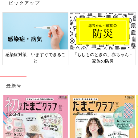
ピックアップ
感染症対策、いますぐできるこ
「もしものときの」赤ちゃん・
と
家族の防災
最新号
出典：Instagramアカウント「nkr__mm」
とうもろこし由来原料100%でできた安心安全のベビー食器メー
カーであるiiwan。持ちやすさにもこだわっており、絶妙なカー
ブの持ち手で食器に手を添える習慣が身に付きますよ。