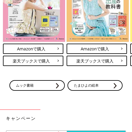
ダイソー、セリアetc.「可愛いサイズ
感」「お弁当のマストアイテム！」現役
保育士もおすすめ！子どものお弁当グッ
通園や遠足、ピクニックなどで子どもたちが楽
ズ4選
しみにしているお弁当。お弁当作りは大変です
が、子どもが喜んで食べてくれたら嬉しいです
よね♪ そこで今回は、子どものお弁当作りに便
利なアイテムを紹介します。現役保育士が子ど
子どものストレスを取り除く食器選びで楽しい食事
もが食べやすいお弁当のポイントも解説するの
Amazonで購入
Amazonで購入
に♪
で、合わせて参考にしてみてくださいね！
楽天ブックスで購入
楽天ブックスで購入
今回は、すくいやすさや持ちやすさに注目したおすすめの子ども
食器を紹介しました。大人が思う以上に、すくいやすさや持ちや
すさは子どもの意欲に影響するもの。食事の時間がより一層楽し
ムック書籍
たまひよの絵本
いものになるよう、食べやすさを意識して食器を選んでみるとい
いですね♪
(文・相葉)
相葉 摩美
キャンペーン
保育一筋20数年。現在は小5・小1男児の子育てに奮闘しながら
パート保育士として小規模園に勤務し、かわいい乳児さんたちに