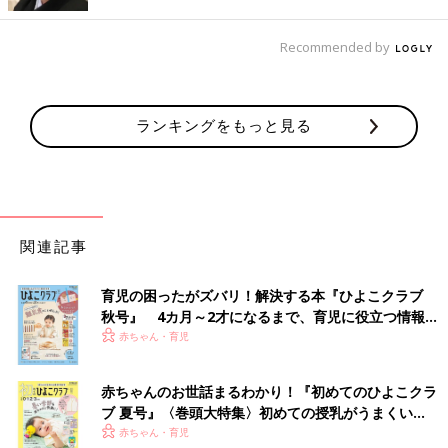
Recommended by
ランキングをもっと見る
関連記事
育児の困ったがズバリ！解決する本『ひよこクラブ
秋号』 4カ月～2才になるまで、育児に役立つ情報が
いっぱい！
赤ちゃん・育児
赤ちゃんのお世話まるわかり！『初めてのひよこクラ
ブ 夏号』〈巻頭大特集〉初めての授乳がうまくい
出典：Instagramアカウント「naa__home」
く！ おっぱい・ミルクの基本と夏のトラブル 解決テ
赤ちゃん・育児