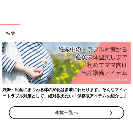
特集
出典：Instagramアカウント「__yk.baby__ 」
いにま陶房の「やさしい器」は、小ぶりなサイズで離乳食にもお
すすめ。ふちにかえしがついているのでスプーンにのせたあと量
を調節するのに便利です。自分で食べるようになってからもかえ
しのおかげですくいやすく、子どもの手にもおさまりやすいサイ
ズ感です！
妊娠・出産にまつわる体の変化は多岐にわたります。そんなマイナ
ートラブル対策として、絶対教えたい！保存版アイテムを紹介しま
安心素材のiiwanは持ちやすさにもこだわりが！
す。
連載一覧へ