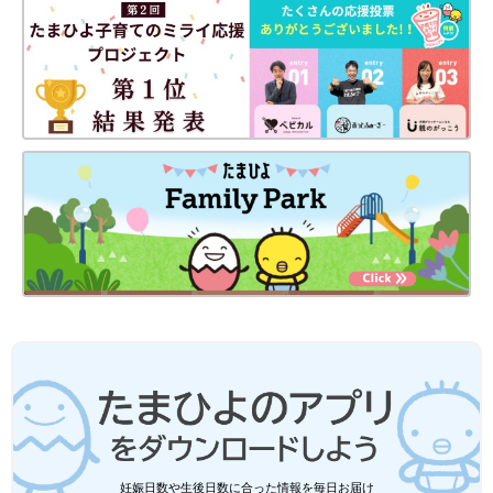
癒される毎日。とにかくラクして暮らしたいという考えから、超
おおざっぱでズボラな性格ながら「整理収納アドバイザー2級」
を取得。自分も家族もスムーズに暮らせる収納を目指していま
す！
●記事内容でご紹介している投稿、リンク先は、削除される場合
があります。あらかじめご了承ください。
●記事の内容は2024年10月の情報で、現在と異なる場合がありま
す。
セリア「楽しすぎるぎギミックに大興
奮」「親子でテンション上がっちゃう」
大人気のおもちゃ5選
便利でおしゃれなアイテムがそろうことから、
SNSでも話題になることが多いセリア。今回は
そんなセリアの商品の中から、大人気のおもち
ゃをご紹介します。楽しそうなものばかりなの
で、ぜひチェックしてみてくださいね♪
キャンドゥ「大当たりだった」「遊びな
がら学べて最高」ヘビロテ確実のおすす
めおもちゃ5選
かわいいものやオシャレなものなど、バラエテ
ィ豊かな品揃えが人気のキャンドゥ。今回は、
妊娠日数や生後日数に合った情報を毎日お届け