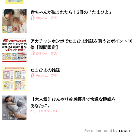
ク
naaさんがシリーズ買いしているのが、
ニトリ
の「マジかる撥水
シリーズ」です。飯椀や汁椀は片手で持ち上げて食べるのが理想
赤ちゃんが生まれたら！2冊の「たまひよ」
ですが、食器が重いと持ち上げるのが億劫になってしまいます。
赤ちゃん・育児
こちらのシリーズは名前の通りとても軽いので子どもも持ちやす
く、割れにくいので安心して使えますね。
アカチャンホンポでたまひよ雑誌を買うとポイント10
長く使える！いにま陶房の「やさしい器」
倍【期間限定】
赤ちゃん・育児
たまひよの雑誌
赤ちゃん・育児
【大人気】ひんやり冷感寝具で快適な睡眠を
あなたに。
PR(アイリスプラザ)
Recommended by