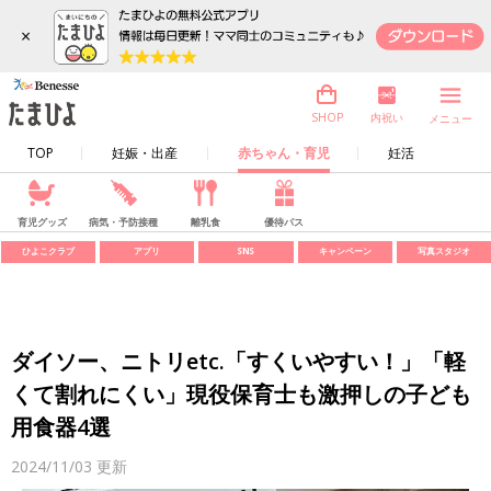
×
内祝い
SHOP
メニュー
TOP
妊娠・出産
赤ちゃん・育児
妊活
育児グッズ
病気・予防接種
離乳食
優待パス
ひよこクラブ
アプリ
SNS
キャンペーン
写真スタジオ
ダイソー、ニトリetc.「すくいやすい！」「軽
くて割れにくい」現役保育士も激押しの子ども
用食器4選
2024/11/03
更新