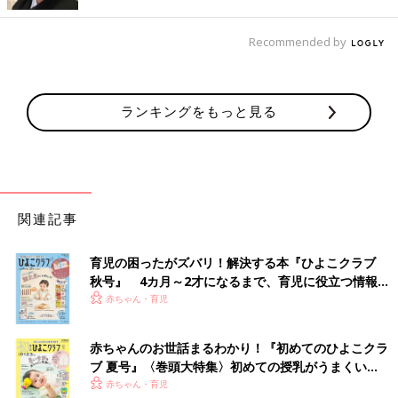
Recommended by
ランキングをもっと見る
関連記事
育児の困ったがズバリ！解決する本『ひよこクラブ
秋号』 4カ月～2才になるまで、育児に役立つ情報が
いっぱい！
赤ちゃん・育児
発作が起きる前、ハーフバースデーのお祝いを。
じょーくんは、すくすくと元気に成長します。あやせば笑うし、
赤ちゃんのお世話まるわかり！『初めてのひよこクラ
目も合うし、生後4カ月ごろには首もすわり、乳児健診でも気に
ブ 夏号』〈巻頭大特集〉初めての授乳がうまくい
なることは何も言われませんでした。しかし6カ月のときに異変
く！ おっぱい・ミルクの基本と夏のトラブル 解決テ
赤ちゃん・育児
が。