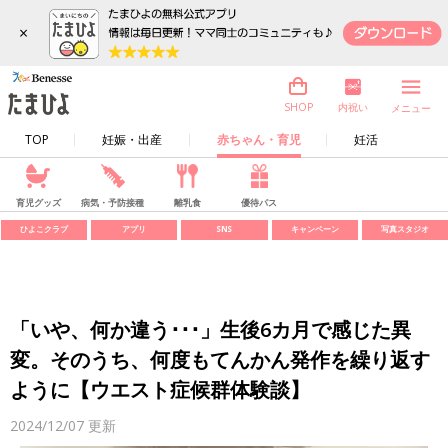
×
内祝い
SHOP
メニュー
TOP
妊娠・出産
赤ちゃん・育児
妊活
育児グッズ
病気・予防接種
離乳食
優待パス
ひよこクラブ
アプリ
SNS
キャンペーン
写真スタジオ
「いや、何か違う･･･」生後6カ月で感じた異
変。そのうち、何度もてんかん発作を繰り返す
ように【ウエスト症候群体験談】
2024/12/07
更新