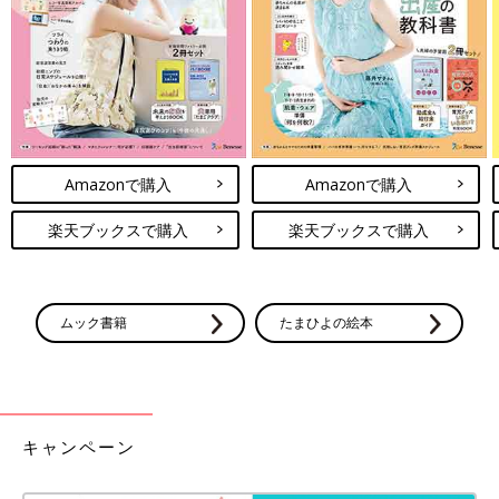
かん発作の様子が、じょーくんと同じで、夫と『もしかし
て･･･』と話しました。
でもウエスト症候群のことをさらに調べると『抗てんかん薬によ
るコントロールが難しい難治性である』『もともとできていたこ
とができなくなるといった精神運動発達の退行が現れる』などと
記されていて、怖くなりました。
Amazonで購入
Amazonで購入
ただ早期発見・早期治療が必要ということも記されていてあせり
ました」（まきさん）
楽天ブックスで購入
楽天ブックスで購入
次に受診した小児科では、じょーくんの動画を見た医師から「ウ
エスト症候群の疑いがあるから、紹介状を書くのですぐに総合病
院に行ける？」と言われました。そして、そのまま総合病院に向
ムック書籍
たまひよの絵本
かうことになりました。
「小児科で『ウエスト症候群の疑いがある』と言われたとき、イ
ンターネットで調べて知っていた病名だったし、夫とももしかし
たらと話していたとはいえ、頭が真っ白になりました」（まきさ
キャンペーン
ん）