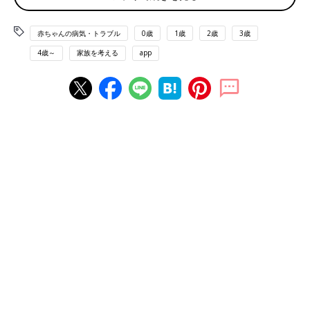
ぐりで向き合う日々【先天性横隔膜ヘル
2018年、妊娠14週で赤ちゃんが先天性横隔膜ヘ
ニア体験談・医師監修】
ルニアと診断された寺川由美さん（39歳）。先
赤ちゃんの病気・トラブル
0歳
1歳
2歳
3歳
天性横隔膜ヘルニアとは、生まれつき横隔膜に
孔があり、本来おなかの中にあるべき胃腸など
4歳～
家族を考える
app
が胸に入り込んでしまう疾患です。2020年「先
妊娠経過は順調で、元気な男の子が誕生
天性横隔膜ヘルニア患者・家族会」を立ち上げ
た寺川さんに、自身の妊娠中や出産時のことを
聞きました。