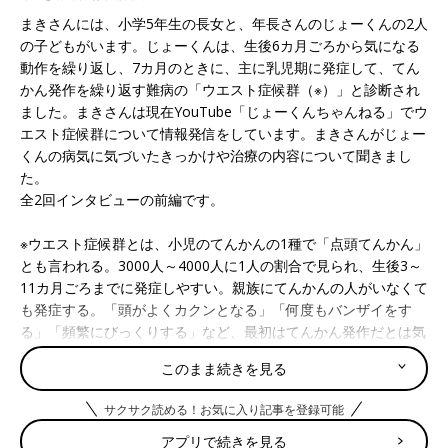
まきさんには、小学5年生の長女と、年長さんのじょーくんの2人
の子どもがいます。じょーくんは、生後6カ月ごろから気になる
動作を繰り返し、7カ月のときに、主に乳児期に発症して、てん
かん発作を繰り返す難病の「ウエスト症候群（※）」と診断され
ました。まきさんは現在YouTube「じょーくんちゃんねる」でウ
エスト症候群について情報発信をしています。まきさんがじょー
くんの病気に気づいたきっかけや治療の内容について聞きまし
た。
全2回インタビューの前編です。
※ウエスト症候群とは、小児のてんかんの1種で「点頭てんかん」
とも言われる。3000人～4000人に1人の割合で見られ、生後3～
11カ月ごろまでに発症しやすい。親族にてんかんの人がいなくて
も発症する。「頭がよくカクンとなる」「何度もバンザイをす
る」「頻繁にびっくりする」など、最初はてんかん発作だとは気
づかないことも。しかし早期治療が大切な病気で、治療開始時期
このまま続きを見る
が病気の経過に影響する。
サクサク読める！お気に入り記事を登録可能
妊娠14週、「赤ちゃんの胃が心臓の隣ぐ
らいにある」と判明。重大な疾患と手さ
アプリで続きを見る