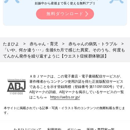
てんかん発作は増え、入院の日は5分の間に40回も
妊娠中から産後まで長く使える無料アプリ
発作が
無料ダウンロード
たまひよ
赤ちゃん・育児
赤ちゃんの病気・トラブル
「いや、何か違う･･･」生後6カ月で感じた異変。そのうち、何度も
てんかん発作を繰り返すように【ウエスト症候群体験談】
ＡＢＪマークは、この電子書店・電子書籍配信サービスが、
著作権者からコンテンツ使用許諾を得た正規版配信サービス
であることを示す登録商標（登録番号 第11091000号）です。
入院中のじょーくん。治療の効果で、発作が減り、笑顔が増えてきたころ。
ABJマークの詳細、ABJマークを掲示しているサービスの一覧
はこちら→
https://aebs.or.jp/
月曜日、夫婦で病院を訪れたまきさん。入院した日は、12:00～
12:05の間に40回、13:00～13:03の間に20回も発作が。発作の回
本サイトに掲載されている記事・写真・イラスト等のコンテンツの無断転載を禁じま
数は増えてきていましたが、こんなに発作が起きたのは初めてで
す。
す。
たまひよについて
利用規約
ポリシー
医師・専門家一覧