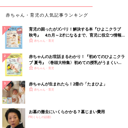
赤ちゃん・育児の人気記事ランキング
育児の困ったがズバリ！解決する本『ひよこクラブ
生後6カ月ごろまでは、気になる様子は何もなかった。
秋号』 4カ月～2才になるまで、育児に役立つ情報が
いっぱい！
赤ちゃん・育児
まきさん夫婦は、中学の同級生です。24歳で結婚し、2018年8月
まきさんが29歳のときに第2子じょーくんが誕生しました。
赤ちゃんのお世話まるわかり！『初めてのひよこクラ
「妊婦健診で気になることは何も言われず、妊娠経過は順調でし
ブ 夏号』〈巻頭大特集〉初めての授乳がうまくい
た。予定日より2日遅れて生まれたのですが、その日は午後から
く！ おっぱい・ミルクの基本と夏のトラブル 解決テ
赤ちゃん・育児
妊婦健診でした。医師に『子宮口が開いてきているから、陣痛が
ク
くるといいね』と言われて、帰宅すると弱い陣痛が。夕方、陣痛
赤ちゃんが生まれたら！2冊の「たまひよ」
が10分間隔になり、
産院
に電話をすると『2人目だから早めに来
赤ちゃん・育児
てください』と言われて、パパと産院に行きました。
2時間半ほどで、出生体重2694ｇの元気な男の子が誕生しまし
た」（まきさん）
お墓の撤去にいくらかかる？墓じまい費用
PR(くらしの話題)
生後6カ月のころ、車で移動中、力が入り数秒体が
かたまった息子