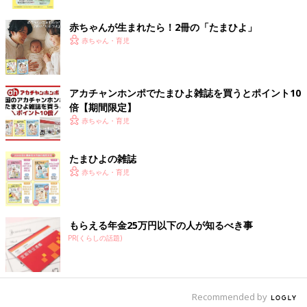
ク
「じょーくんをチャイルドシートにのせて2人で車で移動してい
赤ちゃんが生まれたら！2冊の「たまひよ」
ました。信号待ちのときだったか、ふとじょーくんを見ると体に
赤ちゃん・育児
力が入ったように数秒間体がかたまったんです。『うんちをした
のかな？』と思って、駐車場に車をとめておむつを見たのです
が、うんちもしていないし、もう体に力が入っているような様子
アカチャンホンポでたまひよ雑誌を買うとポイント10
もありません。『あれ？』と思ったのですが、一瞬のことだった
倍【期間限定】
のでそんなに気にしませんでした」（まきさん）
赤ちゃん・育児
じょーくんがこのとき数秒、体がかたまったのは実はてんかん発
たまひよの雑誌
作でした。ただこのときは、まきさんはてんかん発作だとは思い
赤ちゃん・育児
ませんでした。
「その後、同じように一瞬、体がかたまることが1日1～2回起き
るようになりました。体がかたまるときピクッと両手を上げるの
もらえる年金25万円以下の人が知るべき事
で、『モロー反射』のようにも見えます。でもモロー反射とは何
PR(くらしの話題)
か違う･･･と思いました。両手を上げる動作のときに、黒目も一
緒に上がるんです。
私の姉は保育士をしているのですが、姉と一緒にいるときにも、
Recommended by