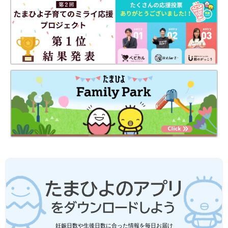
総合病院の待合室で待っている間、看護師さんの目の前でじょー
くんは1分ぐらいの発作を起こしました。
「このころは、発作の回数も増えて、発作の時間も長くなってい
ました。脳波の検査のためにじょーくんを寝かせるように言わ
れ、ミルクを飲ませて、抱っこしてじょーくんを
寝かしつけ
まし
た。
そうして脳波検査が行われたのですが、脳波を見た医師から、
『ウエスト症候群だと思う』との言葉が。しかしその日は専門医
が不在で、月曜日に正確な診断ができるということでした。その
日は金曜日でした。『月曜日には、脳神経内科の医師がいるか
ら、このまま入院してもいいし、週明けの月曜日から入院しても
いいけど、どうしますか？』と聞かれたんです。
『発作を抑えるビタミンB6の薬を朝・夕服用させるけど、それ
は家でもできる』と言うし、自宅で気をつけることを聞いたら
『発作が起きた時間と回数の記録をとれば、あとは普段どおりの
生活をしていて構わない』とのことだったので、取りあえず家に
帰ることにしました」（まきさん）
妊娠日数や生後日数に合った情報を毎日お届け