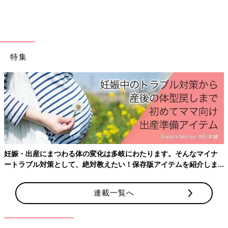
じょーくんが一瞬かたまったので、姉に見てもらうと『何かおか
しいね。病院に行ったほうがいいよ』と言われました。いろいろ
な子を見ている保育士である姉が言うのだから、やっぱり何か違
うんだと思いました」（まきさん）
特集
まきさんは、すぐにかかりつけの小児科を受診します。
「じょーくんはかたまるような動きは、何回か繰り返していたの
で、その様子を動画で撮っていました。
かかりつけの小児科を受診して、その動画を見せたところ、1週
間後に脳波の検査をするから予約を取ってくださいと言われまし
た」（まきさん）
インターネットで調べてウエスト症候群を疑うよう
妊娠・出産にまつわる体の変化は多岐にわたります。そんなマイナ
に
ートラブル対策として、絶対教えたい！保存版アイテムを紹介しま
す。
連載一覧へ