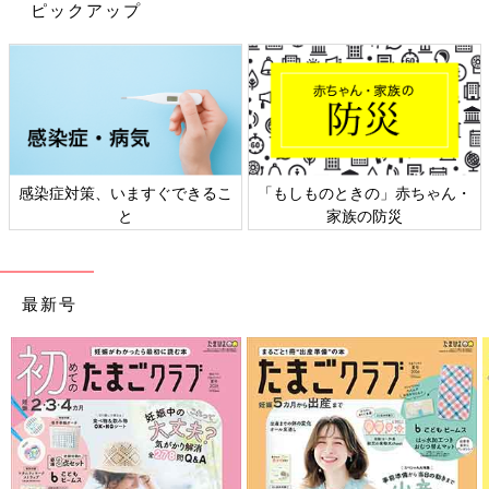
ピックアップ
感染症対策、いますぐできるこ
「もしものときの」赤ちゃん・
と
家族の防災
最新号
入院中のじょーくん。ウエスト症候群を発症してから機嫌が悪いことが増えた。
まきさんは、気になってインターネットで調べ始めます。
「インターネットで『赤ちゃん 手を上げる かたまる』などと
検索していたら『てんかん』にたどり着きました。そこからさら
に調べたら『ウエスト症候群』という病気を見つけ、ウエスト症
候群の赤ちゃんの発作の動画を見たんです。その赤ちゃんのてん