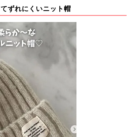
してずれにくいニット帽
M
u
t
e