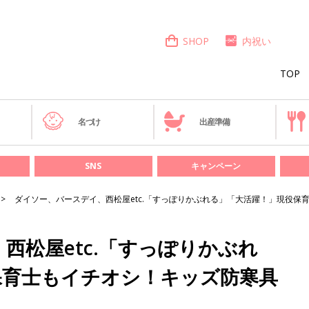
SHOP
内祝い
TOP
き
名づけ
出産準備
SNS
キャンペーン
ダイソー、バースデイ、西松屋etc.「すっぽりかぶれる」「大活躍！」現役保
西松屋etc.「すっぽりかぶれ
保育士もイチオシ！キッズ防寒具