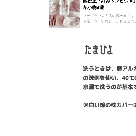
西松屋「好みドンピシャ
冬小物4選
プチプラで大人気の西松屋では
ト帽、ブーツなど、どれもこれ
をご紹介しますので、ぜひチェ