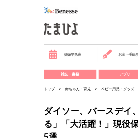
妊娠早見表
お金・手続
雑誌・書籍
アプリ
トップ
赤ちゃん・育児
ベビー用品・グッズ
ダイソー、バースデイ、
る」「大活躍！」現役
5選