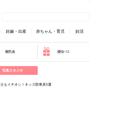
妊娠・出産
赤ちゃん・育児
妊活
離乳食
優待パス
写真スタジオ
育士もイチオシ！キッズ防寒具5選