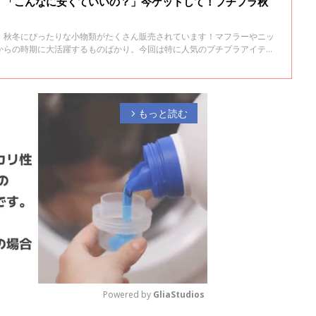
」「こんなに安くていいの？」今ゲットして！プチプラ秋
、秋冬にぴったりな小物類がたくさん販売されています！マフラーやニッ
からの時期に大活躍するものばかり。今回は特に人気のプチプラアイテム
ックしてくださいね♪
もっと読む
arrow_forward_ios
Powered by 
GliaStudios