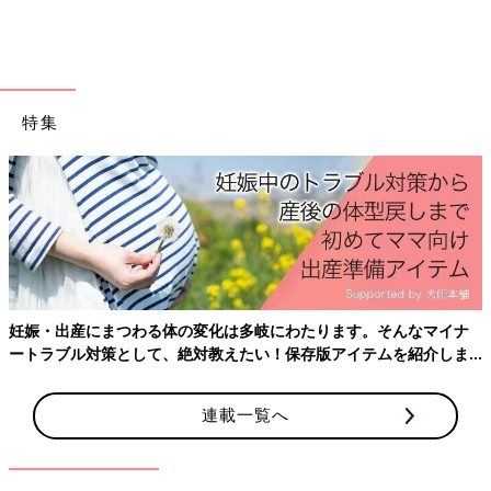
特集
出典：Instagramアカウント「pomu_mama2023」
キャップ派におすすめなのが「フライトキャップ」です。パイロ
ットキャップとも呼ばれ、耳あて付きで裏側はファーで覆われて
いることが多いため、防寒用にぴったりの帽子ですよ。耳あてを
妊娠・出産にまつわる体の変化は多岐にわたります。そんなマイナ
使用しない時には、上にあげておけて邪魔にならないのも嬉しい
ートラブル対策として、絶対教えたい！保存版アイテムを紹介しま
ポイント！
す。
連載一覧へ
お気に入りの耳あてで耳も守ろう！