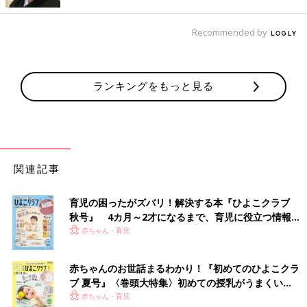
Recommended by
ランキングをもっと見る
関連記事
育児の困ったがズバリ！解決する本『ひよこクラブ
秋号』 4カ月～2才になるまで、育児に役立つ情報が
いっぱい！
赤ちゃん・育児
赤ちゃんのお世話まるわかり！『初めてのひよこクラ
出典：Instagramアカウント「naru_closet」
ブ 夏号』〈巻頭大特集〉初めての授乳がうまくい
ハット型の帽子をかぶり慣れている子には、ボア素材のバケット
く！ おっぱい・ミルクの基本と夏のトラブル 解決テ
赤ちゃん・育児