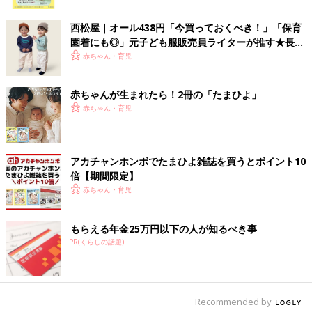
ハットがおすすめ！ふわふわのボアに包まれて、暖かく頭を守っ
ク
てくれます。ハット型を選ぶなら深めにかぶれるものを選ぶと脱
西松屋｜オール438円「今買っておくべき！」「保育
げにくく暖かいですよ。
園着にも◎」元子ども服販売員ライターが推す★長袖
Tシャツ5選
赤ちゃん・育児
キャップ派さんにはフライトキャップがおすすめ！
赤ちゃんが生まれたら！2冊の「たまひよ」
赤ちゃん・育児
アカチャンホンポでたまひよ雑誌を買うとポイント10
倍【期間限定】
赤ちゃん・育児
もらえる年金25万円以下の人が知るべき事
PR(くらしの話題)
Recommended by