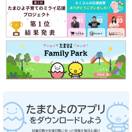
出典：Instagramアカウント「coco_days」
首元があいていると、より寒さを感じやすいもの。ぐるぐると巻
きつけるタイプのマフラーは、遊ぶ時に邪魔になったり遊具など
に引っ掛かって首がしまったりする心配もありますね。mariさん
が購入した
西松屋
のマフラーのように、短めの差し込みタイプな
ら子どもでも安心して使うことができますよ。
西松屋、バースデイ、しまむら「やっぱ
り秋はこの色味！」「着まわし力高す
ぎ」元子ども服販売員ライターおすすめ
プチプラブランドの西松屋、バースデイ、しま
★淡色アイテム5選
むらでは、秋っぽアイテムがたくさん販売され
ています。なかでも特におすすめなのが、ベー
ジュやホワイトを基調とした「淡色アイテ
ム」。そこで今回は元子ども服販売員ライター
あったかアイテムは早めの用意がおすすめ！
が、秋っぽさ満開の淡色アイテムを集めまし
妊娠日数や生後日数に合った情報を毎日お届け