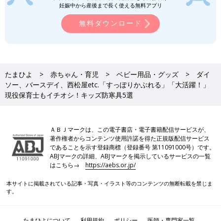
た！秋コーデのポイントや、アイテムの魅力も
妊娠中から産後まで長く使える無料アプリ
お伝えします♪
今回は、おすすめの子ども用防寒具を紹介しました。元気いっぱ
無料ダウンロード
い遊ぶ子どもにとって、遊びの邪魔になるものは身に付けてくれ
ないことも。また、夢中で遊ぶうちに思わぬ危険につながること
もあります。デザインのかわいさだけでなく、子どもにとって使
いやすさや安全面にも注目して選ぶのがおすすめです。本格的に
寒くなって売り切れる前に、お気に入りの防寒具を見つけてみて
たまひよ
赤ちゃん・育児
ベビー用品・グッズ
ダイ
ソー、バースデイ、西松屋etc.「すっぽりかぶれる」「大活躍！」
くださいね。
現役保育士もイチオシ！キッズ防寒具5選
(文・相葉)
相葉 摩美
ＡＢＪマークは、この電子書店・電子書籍配信サービスが、
保育一筋20数年。現在は小5・小1男児の子育てに奮闘しながら
著作権者からコンテンツ使用許諾を得た正規版配信サービス
であることを示す登録商標（登録番号 第11091000号）です。
パート保育士として小規模園に勤務し、かわいい乳児さんたちに
ABJマークの詳細、ABJマークを掲示しているサービスの一覧
癒される毎日。とにかくラクして暮らしたいという考えから、超
はこちら→
https://aebs.or.jp/
おおざっぱでズボラな性格ながら「整理収納アドバイザー2級」
を取得。自分も家族もスムーズに暮らせる収納を目指していま
本サイトに掲載されている記事・写真・イラスト等のコンテンツの無断転載を禁じま
す！
す。
●小さいパーツは、誤飲にご注意ください。
●記事内容でご紹介している投稿、リンク先は、削除される場合
たまひよについて
利用規約
ポリシー
医師・専門家一覧