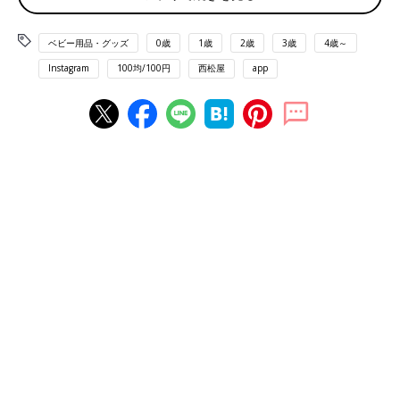
ベビー用品・グッズ
0歳
1歳
2歳
3歳
4歳～
Instagram
100均/100円
西松屋
app
出典：Instagramアカウント「teemama3333」
寒い時期の帽子として定番人気のニット帽。ニット製で暖かいの
はもちろん、キャップやハットなど他の帽子と比べて頭にフィッ
トしやすくズレにくいので、よく動く子どもにも安心してかぶせ