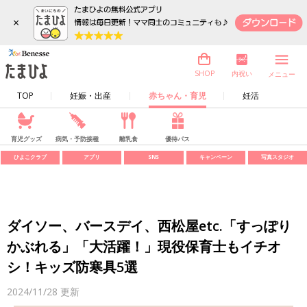
×
内祝い
SHOP
メニュー
TOP
妊娠・出産
赤ちゃん・育児
妊活
育児グッズ
病気・予防接種
離乳食
優待パス
ひよこクラブ
アプリ
SNS
キャンペーン
写真スタジオ
ダイソー、バースデイ、西松屋etc.「すっぽり
かぶれる」「大活躍！」現役保育士もイチオ
シ！キッズ防寒具5選
2024/11/28
更新