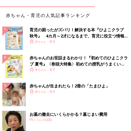
られますよ。teeさんはダイソーで330円で購入したそう！
赤ちゃん・育児の人気記事ランキング
西松屋で発見！ハットもボアで暖かく！
育児の困ったがズバリ！解決する本『ひよこクラブ
秋号』 4カ月～2才になるまで、育児に役立つ情報が
いっぱい！
赤ちゃん・育児
赤ちゃんのお世話まるわかり！『初めてのひよこクラ
ブ 夏号』〈巻頭大特集〉初めての授乳がうまくい
く！ おっぱい・ミルクの基本と夏のトラブル 解決テ
赤ちゃん・育児
ク
赤ちゃんが生まれたら！2冊の「たまひよ」
赤ちゃん・育児
お墓の撤去にいくらかかる？墓じまい費用
PR(くらしの話題)