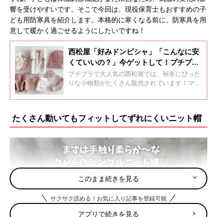
響を受けやすいです。そこで今回は、現役保育士もおすすめの子
ども用防寒具を紹介します。本格的に寒くなる前に、防寒具を用
意して暖かく過ごせるようにしたいですね！
西松屋「好みドンピシャ」「こんなに安
くていいの？」今ゲットして！プチプラ
秋冬小物4選
プチプラで大人気の西松屋では、秋冬にぴった
りな小物類がたくさん販売されています！マフ
ラーやニット帽、ブーツなど、どれもこれから
の時期に大活躍するものばかり。今回は特に人
気のプチプラアイテムをご紹介しますので、ぜ
たくさん動いてもフィットしてずれにくいニット帽
ひチェックしてくださいね♪
このまま続きを見る
サクサク読める！お気に入り記事を登録可能
アプリで続きを見る