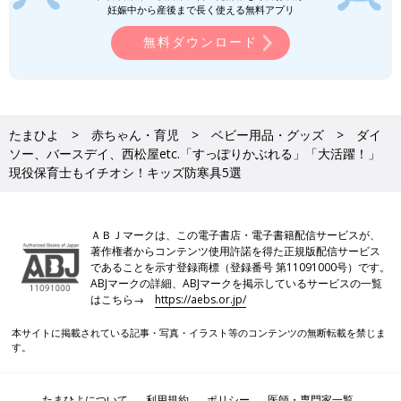
た！秋コーデのポイントや、アイテムの魅力も
妊娠中から産後まで長く使える無料アプリ
お伝えします♪
今回は、おすすめの子ども用防寒具を紹介しました。元気いっぱ
無料ダウンロード
い遊ぶ子どもにとって、遊びの邪魔になるものは身に付けてくれ
ないことも。また、夢中で遊ぶうちに思わぬ危険につながること
もあります。デザインのかわいさだけでなく、子どもにとって使
いやすさや安全面にも注目して選ぶのがおすすめです。本格的に
寒くなって売り切れる前に、お気に入りの防寒具を見つけてみて
たまひよ
赤ちゃん・育児
ベビー用品・グッズ
ダイ
ソー、バースデイ、西松屋etc.「すっぽりかぶれる」「大活躍！」
くださいね。
現役保育士もイチオシ！キッズ防寒具5選
(文・相葉)
相葉 摩美
ＡＢＪマークは、この電子書店・電子書籍配信サービスが、
保育一筋20数年。現在は小5・小1男児の子育てに奮闘しながら
著作権者からコンテンツ使用許諾を得た正規版配信サービス
であることを示す登録商標（登録番号 第11091000号）です。
パート保育士として小規模園に勤務し、かわいい乳児さんたちに
ABJマークの詳細、ABJマークを掲示しているサービスの一覧
癒される毎日。とにかくラクして暮らしたいという考えから、超
はこちら→
https://aebs.or.jp/
おおざっぱでズボラな性格ながら「整理収納アドバイザー2級」
を取得。自分も家族もスムーズに暮らせる収納を目指していま
本サイトに掲載されている記事・写真・イラスト等のコンテンツの無断転載を禁じま
す！
す。
●小さいパーツは、誤飲にご注意ください。
●記事内容でご紹介している投稿、リンク先は、削除される場合
たまひよについて
利用規約
ポリシー
医師・専門家一覧