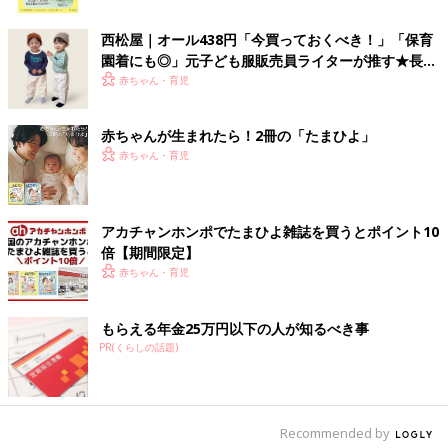
ハットがおすすめ！ふわふわのボアに包まれて、暖かく頭を守っ
ク
てくれます。ハット型を選ぶなら深めにかぶれるものを選ぶと脱
西松屋｜オール438円「今買っておくべき！」「保育
げにくく暖かいですよ。
園着にも◎」元子ども服販売員ライターが推す★長袖
Tシャツ5選
赤ちゃん・育児
キャップ派さんにはフライトキャップがおすすめ！
赤ちゃんが生まれたら！2冊の「たまひよ」
赤ちゃん・育児
アカチャンホンポでたまひよ雑誌を買うとポイント10
倍【期間限定】
赤ちゃん・育児
もらえる年金25万円以下の人が知るべき事
PR(くらしの話題)
Recommended by