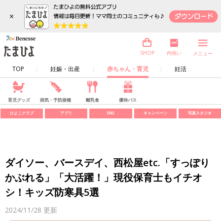
×
内祝い
SHOP
メニュー
TOP
妊娠・出産
赤ちゃん・育児
妊活
育児グッズ
病気・予防接種
離乳食
優待パス
ひよこクラブ
アプリ
SNS
キャンペーン
写真スタジオ
ダイソー、バースデイ、西松屋etc.「すっぽり
かぶれる」「大活躍！」現役保育士もイチオ
シ！キッズ防寒具5選
2024/11/28
更新