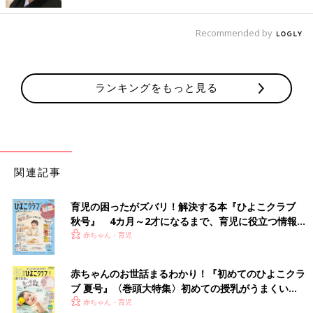
Recommended by
ランキングをもっと見る
関連記事
育児の困ったがズバリ！解決する本『ひよこクラブ
秋号』 4カ月～2才になるまで、育児に役立つ情報が
いっぱい！
赤ちゃん・育児
赤ちゃんのお世話まるわかり！『初めてのひよこクラ
出典：Instagramアカウント「naru_closet」
ブ 夏号』〈巻頭大特集〉初めての授乳がうまくい
ハット型の帽子をかぶり慣れている子には、ボア素材のバケット
く！ おっぱい・ミルクの基本と夏のトラブル 解決テ
赤ちゃん・育児