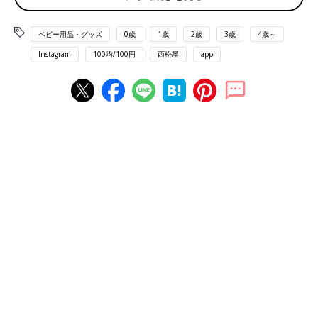
ベビー用品・グッズ
0歳
1歳
2歳
3歳
4歳～
Instagram
100均/100円
西松屋
app
出典：Instagramアカウント「teemama3333」
寒い時期の帽子として定番人気のニット帽。ニット製で暖かいの
はもちろん、キャップやハットなど他の帽子と比べて頭にフィッ
トしやすくズレにくいので、よく動く子どもにも安心してかぶせ