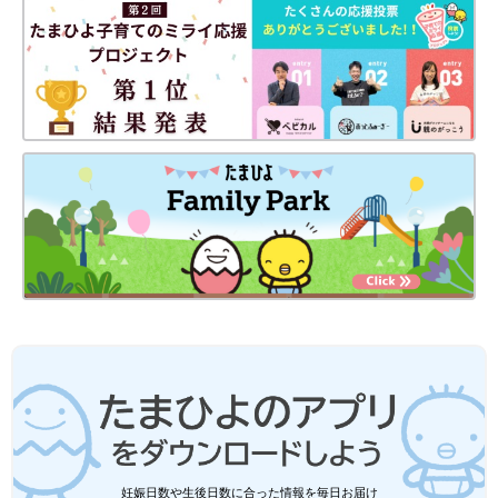
出典：Instagramアカウント「coco_days」
首元があいていると、より寒さを感じやすいもの。ぐるぐると巻
きつけるタイプのマフラーは、遊ぶ時に邪魔になったり遊具など
に引っ掛かって首がしまったりする心配もありますね。mariさん
が購入した
西松屋
のマフラーのように、短めの差し込みタイプな
ら子どもでも安心して使うことができますよ。
西松屋、バースデイ、しまむら「やっぱ
り秋はこの色味！」「着まわし力高す
ぎ」元子ども服販売員ライターおすすめ
プチプラブランドの西松屋、バースデイ、しま
★淡色アイテム5選
むらでは、秋っぽアイテムがたくさん販売され
ています。なかでも特におすすめなのが、ベー
ジュやホワイトを基調とした「淡色アイテ
ム」。そこで今回は元子ども服販売員ライター
あったかアイテムは早めの用意がおすすめ！
が、秋っぽさ満開の淡色アイテムを集めまし
妊娠日数や生後日数に合った情報を毎日お届け