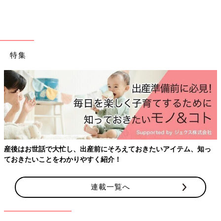
特集
出典：Instagramアカウント「pomu_mama2023」
キャップ派におすすめなのが「フライトキャップ」です。パイロ
ットキャップとも呼ばれ、耳あて付きで裏側はファーで覆われて
いることが多いため、防寒用にぴったりの帽子ですよ。耳あてを
産後はお世話で大忙し、出産前にそろえておきたいアイテム、知っ
使用しない時には、上にあげておけて邪魔にならないのも嬉しい
ておきたいことをわかりやすく紹介！
ポイント！
連載一覧へ
お気に入りの耳あてで耳も守ろう！