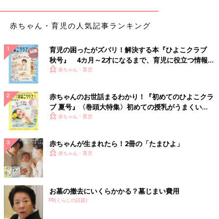
られますよ。teeさんはダイソーで330円で購入したそう！
赤ちゃん・育児の人気記事ランキング
西松屋で発見！ハットもボアで暖かく！
育児の困ったがズバリ！解決する本『ひよこクラブ
秋号』 4カ月～2才になるまで、育児に役立つ情報が
いっぱい！
赤ちゃん・育児
赤ちゃんのお世話まるわかり！『初めてのひよこクラ
ブ 夏号』〈巻頭大特集〉初めての授乳がうまくい
く！ おっぱい・ミルクの基本と夏のトラブル 解決テ
赤ちゃん・育児
ク
赤ちゃんが生まれたら！2冊の「たまひよ」
赤ちゃん・育児
お墓の撤去にいくらかかる？墓じまい費用
PR(くらしの話題)