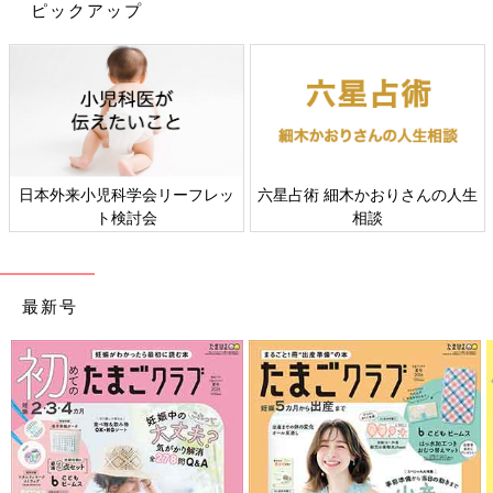
ピックアップ
日本外来小児科学会リーフレッ
六星占術 細木かおりさんの人生
ト検討会
相談
最新号
出典：Instagramアカウント「miffy_y_h」
風の強い日や自転車に乗る時など、耳が風にさらされて冷たくな