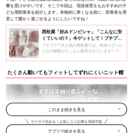
響を受けやすいです。そこで今回は、現役保育士もおすすめの子
ども用防寒具を紹介します。本格的に寒くなる前に、防寒具を用
意して暖かく過ごせるようにしたいですね！
西松屋「好みドンピシャ」「こんなに安
くていいの？」今ゲットして！プチプラ
秋冬小物4選
プチプラで大人気の西松屋では、秋冬にぴった
りな小物類がたくさん販売されています！マフ
ラーやニット帽、ブーツなど、どれもこれから
の時期に大活躍するものばかり。今回は特に人
気のプチプラアイテムをご紹介しますので、ぜ
たくさん動いてもフィットしてずれにくいニット帽
ひチェックしてくださいね♪
このまま続きを見る
サクサク読める！お気に入り記事を登録可能
アプリで続きを見る