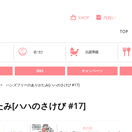
SHOP
内祝い
TOP
き
名づけ
出産準備
SNS
キャンペーン
ハンズフリーのありがたみ[ハハのさけび #17]
[ハハのさけび #17]
次の話