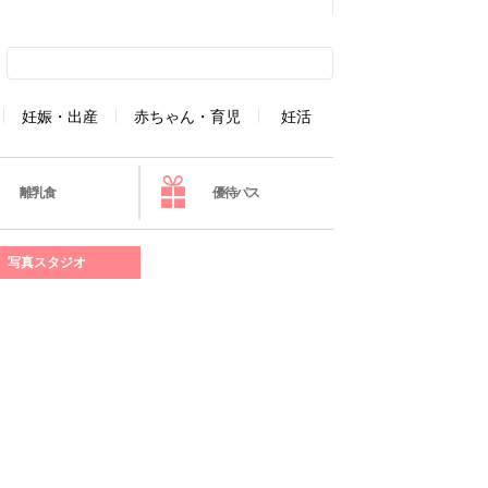
妊娠・出産
赤ちゃん・育児
妊活
離乳食
優待パス
写真スタジオ