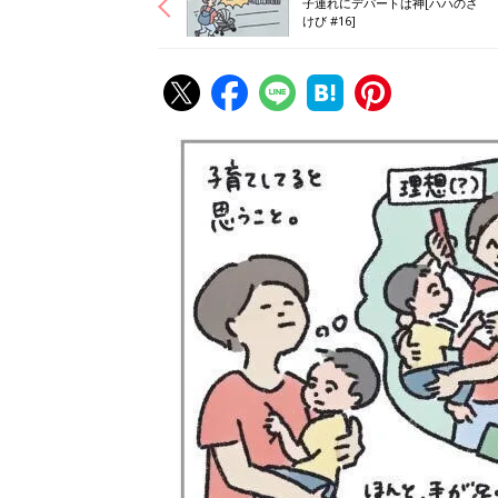
子連れにデパートは神[ハハのさ
けび #16]