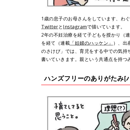
1歳の息子のお母さんをしています、わ
Twitter
と
Instagram
で描いています。
2年の不妊治療を経て子どもを授かり（
を経て（連載
「妊婦のハッケン」
）、出
のさけび」では、育児をする中での気持
書いていきます。親という共通点を持つ
ハンズフリーのありがたみ[ハ