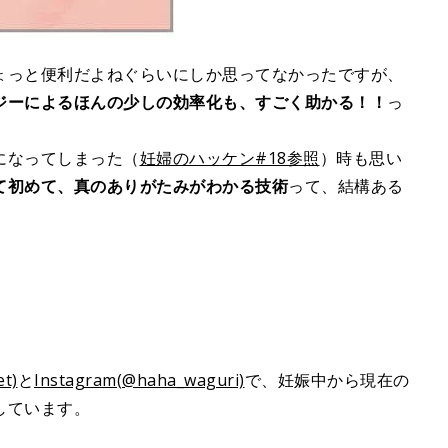
ょっと便利だよねぐらいにしか思ってなかったですが、
ジーによるほんの少しの効率化も、すごく助かる！！
っ
になってしまった（
妊婦のハッケン#18参照
）時も思い
て初めて、真のありがたみがわかる技術
って、結構ある
t)
と
Instagram(@haha_waguri)
で、妊娠中から現在の
しています。