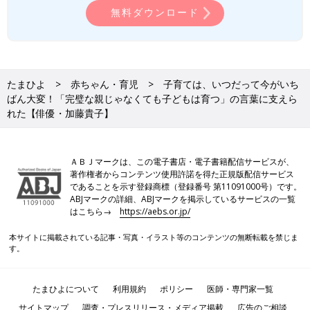
げたいですね。･･･と思いながらもいい加減な生返事をしたり、
無料ダウンロード
すぐ怒ったりしちゃうんですけどね（笑）
楽しみなことは、長男が最近熱中しているサッカーを通しての成
長です。体力面だけでなく人間関係なども学びながら、いろんな
たまひよ
赤ちゃん・育児
子育ては、いつだって今がいち
経験をしてほしいです。二男はお絵描き工作が好きで、ダンスや
ばん大変！「完璧な親じゃなくても子どもは育つ」の言葉に支えら
ピアノもちょっとかじったり、お兄ちゃんに影響されてサッカー
れた【俳優・加藤貴子】
も始めたり、と今後どんなふうに自分の世界を広げて作っていく
のか楽しみです。
ＡＢＪマークは、この電子書店・電子書籍配信サービスが、
――最後に「たまひよ」の読者にメッセージをお願いします。
著作権者からコンテンツ使用許諾を得た正規版配信サービス
であることを示す登録商標（登録番号 第11091000号）です。
加藤 「子育てでいちばん大変だったことは？」と聞かれれば
ABJマークの詳細、ABJマークを掲示しているサービスの一覧
「毎日、今がいちばん大変！」と答える日々の連続です。予期し
はこちら→
https://aebs.or.jp/
ないことばかり起こる子育てで、くじけそうになときや途方に暮
本サイトに掲載されている記事・写真・イラスト等のコンテンツの無断転載を禁じま
れたときに、肩の力を抜くコツや、柔軟に変化を受け入れること
す。
を教えてくれたのは、ここで私の質問に寄り添ってくれた先生方
の経験とあたたかいまなざしでした。
たまひよについて
利用規約
ポリシー
医師・専門家一覧
なんでもネットで検索できる世の中になりましたが、あくまでも
サイトマップ
調査・プレスリリース・メディア掲載
広告のご相談