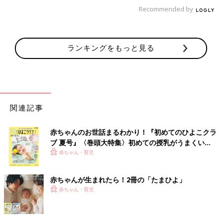
Recommended by
きょうだい同士で読み聞かせしています。読みながら「このと
き、この子はどんな気持ちかなぁ？」と聞いたりして、想像をふ
くらませて楽しんでいます。長男はおばあちゃんに「ごんぎつ
ね」や「ジャックと豆の木」を読んで聞かせて、少しずつ文字が
ランキングをもっと見る
多い物語を読むことに慣れてきたようです。でも学校の宿題の音
読はあんまりやらなくて、先生に怒られてましたけどね（笑）
私自身は、吉田明代さんに教えていただいた読み聞かせのコツを
実践しています。「」の中は登場人物によって声色を変えたりせ
ずに、だれが話しているのかは子どもたちの想像に任せるなどし
関連記事
ています。
――いろいろと楽しみながら実践しているんですね。ほかにもあ
赤ちゃんのお世話まるわかり！『初めてのひよこクラ
りますか？
ブ 夏号』〈巻頭大特集〉初めての授乳がうまくい
く！ おっぱい・ミルクの基本と夏のトラブル 解決テ
赤ちゃん・育児
加藤 あとはやっぱりしかり方ですね。つい感情的にしかってし
ク
まってから「こんなしかり方をしたらトラウマになるんじゃない
赤ちゃんが生まれたら！2冊の「たまひよ」
か」と心配になっていたんですけど、この連載で何人もの先生方
赤ちゃん・育児
から「愛情を持って接していれば、少々理不尽でも子どもたちに
は通じる」と教えてもらいました。