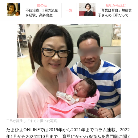
前の話
最初から読む
不妊治療、3回の流産
一覧
「育児は育自」加藤貴
を経験、高齢出産で2
子さんの【私だって新
人の息子の母に。コ
米ママ！#1】
ロナ禍での祖母の死
が息子たちに与えた
影響とは？【俳優・
加藤貴子】
二男が誕生してすぐに撮った写真。
たまひよONLINEでは2019年から2021年までコラム連載、2022
年1月から2024年10月まで、育児にかかわる悩みを専門家に聞く