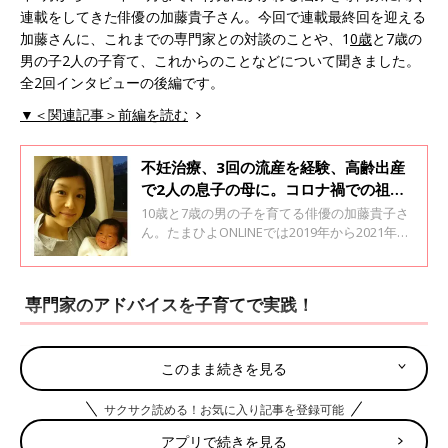
連載をしてきた俳優の加藤貴子さん。今回で連載最終回を迎える
加藤さんに、これまでの専門家との対談のことや、1
0歳
と7歳の
男の子2人の子育て、これからのことなどについて聞きました。
全2回インタビューの後編です。
▼＜関連記事＞前編を読む
不妊治療、3回の流産を経験、高齢出産
で2人の息子の母に。コロナ禍での祖母
の死が息子たちに与えた影響とは？【俳
10歳と7歳の男の子を育てる俳優の加藤貴子さ
優・加藤貴子】
ん。たまひよONLINEでは2019年から2021年ま
でコラム「私だって新米ママ！」を連載、2022
年1月から2024年10月まで専門家との対談企画
の連載をしてきました。加藤さんに、妊活や高
専門家のアドバイスを子育てで実践！
齢出産の経験、これまでの育児を振り返っての
思いを聞きました。全2回インタビューの前編
です。
このまま続きを見る
サクサク読める！お気に入り記事を登録可能
アプリで続きを見る