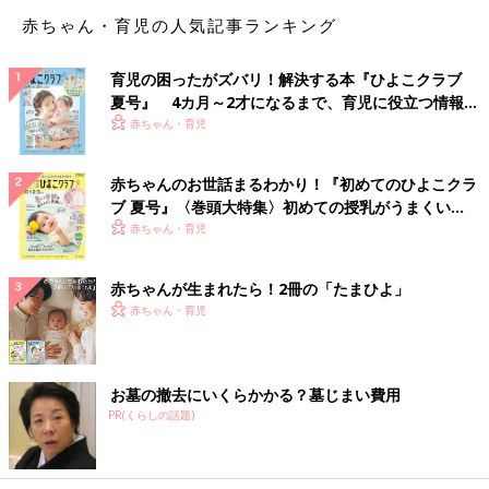
成田先生は、睡眠は子どもの成長に影響があるとおっしゃってい
赤ちゃん・育児の人気記事ランキング
ましたよね。早稲田大学教授の前橋 明先生からは、運動するこ
とで眠りの質がよくなると教えてもらいました。そこで、睡眠の
質をよくしてみようと、子どもたちの運動量を増やしたんです。
育児の困ったがズバリ！解決する本『ひよこクラブ
長男はサッカーを習い始めてから毎日3時間くらい運動していま
夏号』 4カ月～2才になるまで、育児に役立つ情報が
いっぱい！
すし、二男も1時間くらいは体を動かすようになりました。する
赤ちゃん・育児
と早起きは苦手だけど、寝つきがよくなって、眠りの質はよくな
っている気がします。
赤ちゃんのお世話まるわかり！『初めてのひよこクラ
ブ 夏号』〈巻頭大特集〉初めての授乳がうまくい
――寝つきがよくなったのは、かなりいい変化ですね！
く！ おっぱい・ミルクの基本と夏のトラブル 解決テ
赤ちゃん・育児
ク
加藤 ほかには、泌尿器科医の岡田百合香先生に性教育は絵本を
赤ちゃんが生まれたら！2冊の「たまひよ」
利用するといいと教えてもらったので、ジェンダーや自分らし
赤ちゃん・育児
さ、性教育などの絵本を子どもたちと一緒に読んでいます。絵本
は絵を見ながら「ここからここまではプライベートゾーンだよ」
と説明しやすいですし、子どもたちも絵を指さして質問したり、
理解しやすいようです。
お墓の撤去にいくらかかる？墓じまい費用
PR(くらしの話題)
絵本といえば、フリーアナウンサーで絵本専門士の資格をもつ吉
田明代さんに教えてもらった読書の楽しみ方も実践しています。
下の子もひらがなが読めるようになったので、絵本を声に出して