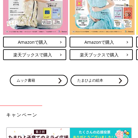
に自分のお母さんがいるのは嫌だったみたいです（笑）
息子たちは私の仕事にはあんまり興味はないみたいですね。で
も、たまにネットでだれかがアップロードしている私のかなり昔
のアイドル時代の動画を見つけて、「アイドルでも“推しの子”と
全然違うね〜」とか言いながらゲラゲラ笑ったりしていますよ
Amazonで購入
Amazonで購入
（笑）
楽天ブックスで購入
楽天ブックスで購入
子育ては「今がいちばん大変！」の連続
ムック書籍
たまひよの絵本
キャンペーン