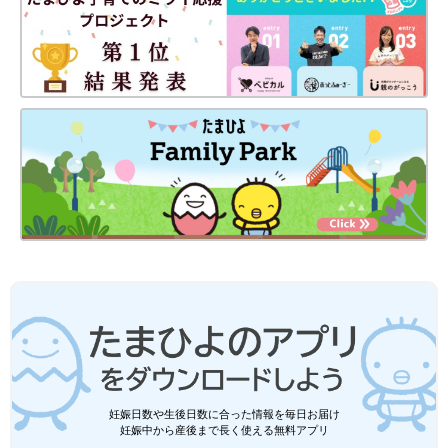
お母さんになって10年になりました！
――これからの息子さんたちの成長で、心配に思っていること、
楽しみにしていることは？
加藤 心配していることは、『自分で考えて行動する』力が乏し
いと感じることです。子どものうちにいっぱい失敗して、その体
験が彼らの成長の糧になるようにフォローできたらいいな、と常
日ごろ思っているのですが･･･ついつい先回りして余計な世話を
焼いてしまいがちな自分に反省です。
思春期に入ると交友関係や行動範囲も広がって、もしかしたらト
ラブルに巻き込まれるかもしれない、と心配ではあるけれど、も
し何かあったときには、うそをつかないで、ごまかさずに、そし
て遠慮することなく私たち親を頼って伝えてほしいですね。
妊娠日数や生後日数に合った情報を毎日お届け
息子が困ったときに手を差し伸べられる親でありたいです。そう
妊娠中から産後まで長く使える無料アプリ
いう関係性でいられるように、子どもの話を聞いて寄り添ってあ