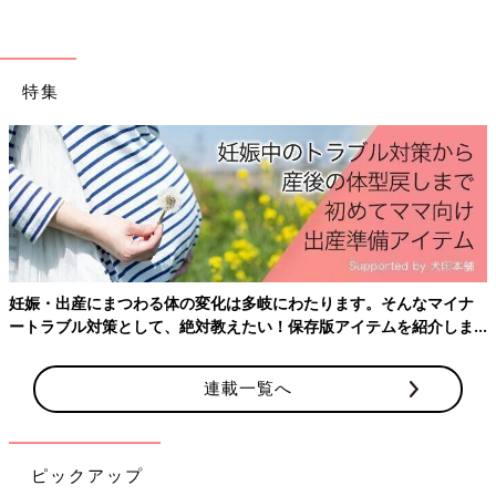
特集
コロナ禍では週に1度は息子たちと一緒にクッキング！
――加藤さんはママになって10年目。この10年で大きな変化を
感じたことは？
加藤 長男が年長、二男が
2歳
児クラスで、子育てでいちばん手
がかかるときに新型コロナの流行で緊急事態宣言があったことは
大きかったと思います。3カ月ほど保育園にも登園できず、息子
たちをあずかってもらう環境も非常に少なく、思いきって仕事を
妊娠・出産にまつわる体の変化は多岐にわたります。そんなマイナ
休んで過ごしました。
ートラブル対策として、絶対教えたい！保存版アイテムを紹介しま
す。
子どもたちの遊ぶ環境も制限され、公園に行っても遊具は使えな
かったので、やむなくネットチャンネルデビュー。それ以来、わ
連載一覧へ
が家は本を読む機会が少なくなりました。私自身は、子どもと過
ごす時間が増えてよかった反面、1日中子どもの世話をすること
の大変さを実感できた期間でもありました。
ピックアップ