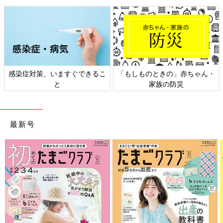
仕事の面では、コロナ禍をへて、現場に行かなくても家で取材を
受けたり、打ち合わせに参加することができるようになり、通勤
時間のロスがなくなっていくぶん楽になったこともあったように
感じます。
――加藤さんの俳優の仕事のことは、息子さんたちにはいつごろ
どんなふうに伝えましたか？
感染症対策、いますぐできるこ
「もしものときの」赤ちゃん・
と
家族の防災
加藤 長男が小さいころ、長男を置いて京都へ撮影に行くことが
頻繁にあったんです。
保育園
にいるときお母さんはどこで何して
るの？と聞かれたときに、私の仕事について説明しました。私の
場合はテレビなどで作品が放送されるので、わかりやすかったか
最新号
もしれません。
――テレビに出ている加藤さんを見てどんな反応をしましたか？
加藤 長男が仮面ライダーに夢中になって歴代の仮面ライダーの
名前や変身ポーズをマスターしたとき『仮面ライダーアマゾン
ズ』（2016年PrimeVideo）シリーズに出演していることを話し
たんです。「お母さん、仮面ライダーに出てるよ」ってちょっと
自慢げに･･･。そしたら、長男は自分の大好きなヒーローの世界