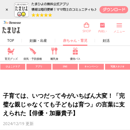
×
内祝い
SHOP
メニュー
TOP
妊娠・出産
赤ちゃん・育児
妊活
育児グッズ
病気・予防接種
離乳食
優待パス
ひよこクラブ
アプリ
SNS
キャンペーン
写真スタジオ
子育ては、いつだって今がいちばん大変！「完
璧な親じゃなくても子どもは育つ」の言葉に支
えられた【俳優・加藤貴子】
2024/12/19
更新