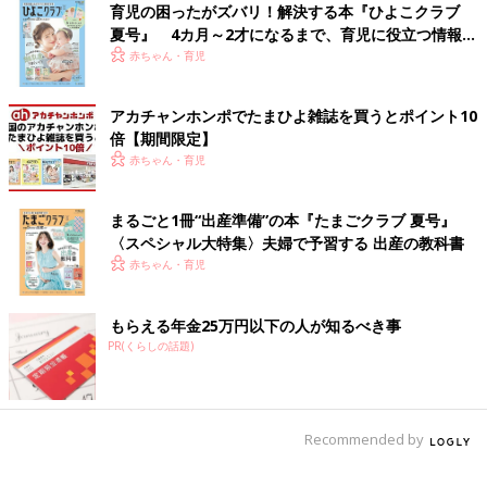
育児の困ったがズバリ！解決する本『ひよこクラブ
今も感情的に息子たちをしかってしまうことはしょっちゅうだ
夏号』 4カ月～2才になるまで、育児に役立つ情報が
し、しかったあとに必ず胃が痛くなります（笑）。なんでもっと
いっぱい！
赤ちゃん・育児
穏やかに言ってあげられないんだろう、って反省することの繰り
返し。そんなとき、思い出すのは、精神科医の蟹江絢子先生のお
話。「世の中に完璧な親なんていません。上手な面も苦手な面も
アカチャンホンポでたまひよ雑誌を買うとポイント10
持ちつつ、ほどほどの親だって子どもはちゃんと育ちます。少し
倍【期間限定】
ずつ勉強したり慣れていけばいいんですよ」、この言葉が私の支
赤ちゃん・育児
えになっています。
まるごと1冊“出産準備”の本『たまごクラブ 夏号』
ママ10年で感じる変化
〈スペシャル大特集〉夫婦で予習する 出産の教科書
赤ちゃん・育児
もらえる年金25万円以下の人が知るべき事
PR(くらしの話題)
Recommended by