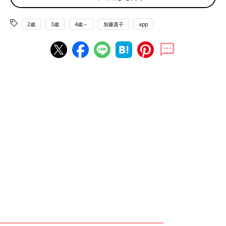
2歳
3歳
4歳～
加藤貴子
app
コロナ禍では外に遊びに行くことができず、家の中で虫とりごっこをして遊ぶ息子
たちの様子。
――連載の中で、専門家からもらったアドバイスのうち、実際に
ふだんの子育てに取り入れていることはありますか？
加藤さん（以下敬称略） 小児脳科学者の成田奈緒子先生にアド
バイスをいただいた「早起きを習慣づけること」は、取り入れた
んですけどいまだに成功していません。子どもたちの長期休みの
たびに「今度こそ！」と繰り返し挑戦するんですけど、毎回玉砕
してます（笑）