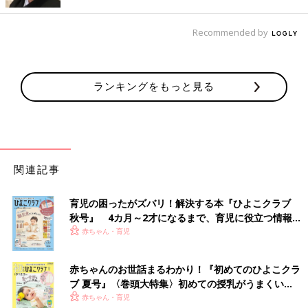
Recommended by
ランキングをもっと見る
パパが抱っこしようと近づいた瞬間に切り替え！
出典：Instagramアカウント「 puri6_24」
関連記事
育児の困ったがズバリ！解決する本『ひよこクラブ
秋号』 4カ月～2才になるまで、育児に役立つ情報が
いっぱい！
赤ちゃん・育児
赤ちゃんのお世話まるわかり！『初めてのひよこクラ
ブ 夏号』〈巻頭大特集〉初めての授乳がうまくい
く！ おっぱい・ミルクの基本と夏のトラブル 解決テ
赤ちゃん・育児