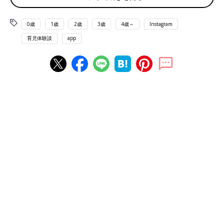
0歳
1歳
2歳
3歳
4歳～
Instagram
育児体験談
app
寝かせると泣いちゃいました…