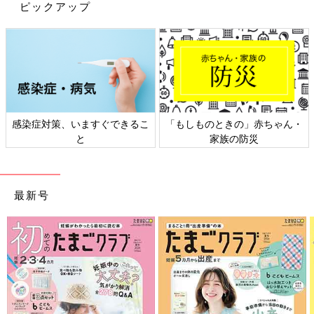
ピックアップ
puri6_24さんよりご提供
ママであるpuri6_24さんに、お子さんのお話を聞いてみました。
お子さんが動画のような反応を見せてくれていたのは、生後6カ
月から1カ月間ほどのことだったそう。当時は自我が芽生えたこ
ろで、ずりばいであちこち動きまわる活発なお子さんだったんだ
感染症対策、いますぐできるこ
「もしものときの」赤ちゃん・
とか♪
と
家族の防災
ソファにパパが座っていると、自分でずりばいをしながらパパへ
近づき、抱っこしてほしがっていたとのこと。抱っこが大好きな
お子さんは、パパだけでなく、ママにも同じ反応を見せてくれて
最新号
いたんだそうです♪
積極的で今でも切り替えが早いお子さん♪