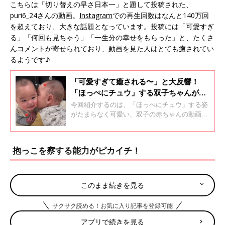
こちらは「切り替えの早さ日本一」と題して投稿された、
puri6_24さんの動画。
Instagram
での再生回数はなんと140万回
を超えており、大きな話題となっています。投稿には「可愛すぎ
る」「何回も見ちゃう」「一生分の幸せをもらった」と、たくさ
んコメントが寄せられており、動画を見た人はとても癒されてい
るようです♪
「可愛すぎて癒される〜」と大反響！
「ほっぺにチュウ」する双子ちゃんが尊
すぎて悶絶する人が続出！【赤ちゃんの
今回紹介するのは、「ほっぺにチュウ」する姿
バズり動画】
がたまらなく可愛い、双子の赤ちゃんの動画。
ママが「双子の日常」として投稿した動画で、
あまりの可愛さに、Instagramで大バズり！再
生回数は600万回超えと、超話題になっていま
抱っこを察する能力がピカイチ！
す。
この動画は生後6カ月のお子さんとパパの様子を撮影したもの
このまま続きを見る
で、パパが抱っこしているお子さんをプレイマットにおろすと、
お子さんはすぐに泣き出してしまいます。
サクサク読める！お気に入り記事を登録可能
アプリで続きを見る