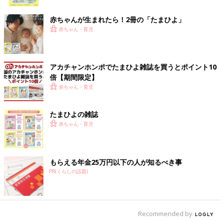
ク
赤ちゃんが生まれたら！2冊の「たまひよ」
赤ちゃん・育児
アカチャンホンポでたまひよ雑誌を買うとポイント10
倍【期間限定】
赤ちゃん・育児
たまひよの雑誌
抱っこしてもらえて嬉しそう！
赤ちゃん・育児
出典：Instagramアカウント「 puri6_24」
一瞬前まで泣いていたとは思えない切り替えの早さに、こちらま
で笑顔になれるほっこり動画です♪
もらえる年金25万円以下の人が知るべき事
PR(くらしの話題)
活発で抱っこが大好き！自分からママやパパのもと
へ
Recommended by