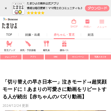
×
内祝い
SHOP
メニュー
TOP
妊娠・出産
赤ちゃん・育児
妊活
育児グッズ
病気・予防接種
離乳食
優待パス
ひよこクラブ
アプリ
SNS
キャンペーン
写真スタジオ
「切り替えの早さ日本一」泣きモード→超笑顔
モードに！あまりの可愛さに動画をリピートす
る人が続出【赤ちゃんのバズり動画】
2024/12/24
更新