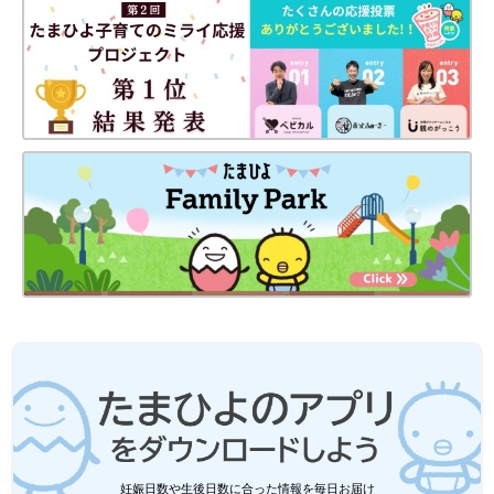
puri6_24さんよりご提供
動画を撮影したころから1年以上が経過し、現在は「パパを自分
の思い通りにうまくあやつる子に成長中」とのこと♪ パパに似
て、人との関わりにとても積極的だというお子さんは、街中でい
ろんな人に手を振ることもあるんだそうです。
ママも思わず大爆笑！「すっぱ〜」なリ
アクションながらも、一生懸命食べる姿
が愛おしすぎる【赤ちゃんのバズり動
今回紹介するのは、思わず同じ顔になってしま
画】
う、超すっぱ顔のこちらの赤ちゃん！生後6カ
月のお子さんに、トマトを食べさせたときの様
子を撮影したものだそう。トマトを口に入れた
瞬間の、「すっぱ〜」な表情がたまらなく可愛
お子さんは泣いていたり、ぐずぐず言っていたりしても、「オレ
いですよね♪
ンジジュース飲む？」とママが聞くと、すぐに「うんうん！」
と、うなずいてくれるそう！今でも切り替えの早さはそのままの
ようですね♪
写真提供・取材協力／puri6_24／Instagram
取材・文／今井あやか
妊娠日数や生後日数に合った情報を毎日お届け