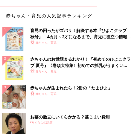
出典：Instagramアカウント「 puri6_24」
しかしパパが再び抱きあげようとすると、お子さんはそれを即座
赤ちゃん・育児の人気記事ランキング
に切り替え、超笑顔モードに！「きゃっきゃ」と笑うお子さん
に、パパも思わず笑顔になっていますね♪
育児の困ったがズバリ！解決する本『ひよこクラブ
秋号』 4カ月～2才になるまで、育児に役立つ情報が
いっぱい！
赤ちゃん・育児
赤ちゃんのお世話まるわかり！『初めてのひよこクラ
ブ 夏号』〈巻頭大特集〉初めての授乳がうまくい
く！ おっぱい・ミルクの基本と夏のトラブル 解決テ
赤ちゃん・育児
ク
赤ちゃんが生まれたら！2冊の「たまひよ」
赤ちゃん・育児
お墓の撤去にいくらかかる？墓じまい費用
PR(くらしの話題)