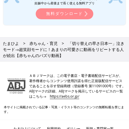
※この記事は投稿者さまに取材し、了承の上制作したものです。
妊娠中から産後まで長く使える無料アプリ
2024年11月時点の情報であり、現在と異なる場合があります。
無料ダウンロード
「なぁに撮ってんだよ」怒りの表情か
ら、ママを見つけた途端の笑顔がたまら
ん…！表情の振り幅に大反響【赤ちゃん
今回の記事でご紹介するのは、toco_jizochan
のバズり動画】
さんの投稿です。生後7カ月のお子さんの寝起
たまひよ
赤ちゃん・育児
「切り替えの早さ日本一」泣き
きを撮影したようで、なんともかわいらしい、
怒った表情を見せてくれています。投稿された
モード→超笑顔モードに！あまりの可愛さに動画をリピートする人
動画では、怒った表情をしていたのに、ママの
が続出【赤ちゃんのバズり動画】
顔を見た瞬間、満面の笑みに変わる様子が撮影
「おどろくのこっちなんですけど～」離
されています。
乳食を待ち構える顔に思わずママも笑っ
てしまうほど、愛らしすぎると大反響
今回ご紹介するのは、yuri___atelierさんが投稿
ＡＢＪマークは、この電子書店・電子書籍配信サービスが、
【赤ちゃんのバズリ動画】
している写真です。生後8カ月のお子さんに、
著作権者からコンテンツ使用許諾を得た正規版配信サービス
離乳食を食べさせているときの様子なんだと
であることを示す登録商標（登録番号 第11091000号）です。
か。ママがスプーンを口へ持って行ったとた
ABJマークの詳細、ABJマークを掲示しているサービスの一覧
ん、目と口を大きくあけて、なんとも愛らしい
はこちら→
https://aebs.or.jp/
育児体験談に関する記事一覧
表情を見せてくれています。
本サイトに掲載されている記事・写真・イラスト等のコンテンツの無断転載を禁じま
す。
たまひよについて
利用規約
ポリシー
医師・専門家一覧