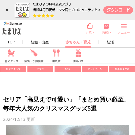
×
内祝い
SHOP
メニュー
TOP
妊娠・出産
赤ちゃん・育児
妊活
育児グッズ
病気・予防接種
離乳食
優待パス
ひよこクラブ
アプリ
SNS
キャンペーン
写真スタジオ
セリア「高見えで可愛い」「まとめ買い必至」
毎年大人気のクリスマスグッズ5選
2024/12/13
更新