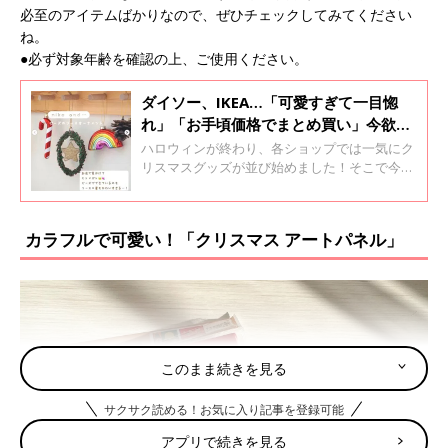
必至のアイテムばかりなので、ぜひチェックしてみてください
ね。
●必ず対象年齢を確認の上、ご使用ください。
ダイソー、IKEA…「可愛すぎて一目惚
れ」「お手頃価格でまとめ買い」今欲し
い！クリスマスオーナメント5選
ハロウィンが終わり、各ショップでは一気にク
リスマスグッズが並び始めました！そこで今回
は、今欲しいクリスマスオーナメントをご紹
介。ツリーに飾り付けるのはもちろん、単独で
飾っても可愛いものばかりなので、ぜひチェッ
カラフルで可愛い！「クリスマス アートパネル」
クしてみてくださいね♪
このまま続きを見る
サクサク読める！お気に入り記事を登録可能
アプリで続きを見る