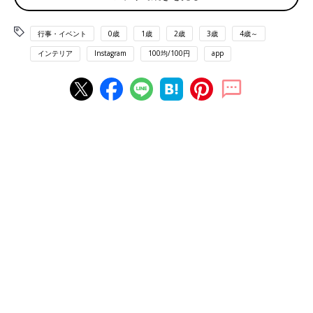
行事・イベント
0歳
1歳
2歳
3歳
4歳～
インテリア
Instagram
100均/100円
app
出典：Instagramアカウント「gnm.ao」
こちらはgnm.aoさんがセリアで購入した「クリスマス アートパ
ネル」。CDケースくらいの大きさでやや小さめのようですが、
鮮やかなカラーでパッと目をひくデザインが素敵ですよね！可愛
らしい雰囲気もあるので子ども部屋のインテリアにも良さそう◎
まとめ買いも納得！キュートな「ウッドオブジェ」