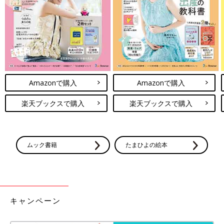
Amazonで購入
Amazonで購入
楽天ブックスで購入
楽天ブックスで購入
ムック書籍
たまひよの絵本
出典：Instagramアカウント「keichan_home」
こちらはkeichan_homeさんがセリアでまとめ買いしたクリスマ
スグッズ。ニットのサンタブーツは、淡い色味や素材感が高見え
していておしゃれですよね！「アクリルオーナメント 雪の結
晶」は、クリアでシンプルなのでインテリアに合わせやすそう
キャンペーン
♪「どっちも買えて嬉しい」と満足そうです。