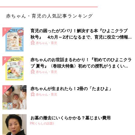
赤ちゃん・育児の人気記事ランキング
育児の困ったがズバリ！解決する本『ひよこクラブ
秋号』 4カ月～2才になるまで、育児に役立つ情報が
いっぱい！
赤ちゃん・育児
赤ちゃんのお世話まるわかり！『初めてのひよこクラ
ブ 夏号』〈巻頭大特集〉初めての授乳がうまくい
く！ おっぱい・ミルクの基本と夏のトラブル 解決テ
赤ちゃん・育児
ク
赤ちゃんが生まれたら！2冊の「たまひよ」
赤ちゃん・育児
お墓の撤去にいくらかかる？墓じまい費用
PR(くらしの話題)
出典：Instagramアカウント「ayachan0803」
こちらはayachan0803さんがセリアで購入した「ウッドオブジ