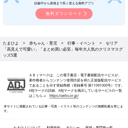
バースデイでは、続々とクリスマスアイテムが
妊娠中から産後まで長く使える無料アプリ
販売されています。発売前からすでに話題にな
っており、発売後すぐ品切れした商品も多数あ
無料ダウンロード
るんだとか。そこで今回は、特にSNSで人気を
集めているアイテムをご紹介します♪
ダイソー「まさに神アイテム！」「買わ
なきゃ＆使わなきゃ損！」年末のおそう
じに★おすすめ5選
日々のお掃除ってなかなか大変ですよね。最近
掃除したばかりなのに、また汚れてる...という
たまひよ
赤ちゃん・育児
行事・イベント
セリア
こともあり、気軽に＆ラクにできるお掃除グッ
「高見えで可愛い」「まとめ買い必至」毎年大人気のクリスマスグ
ズがあると大助かり！今回はダイソーの、超使
ッズ5選
えるお掃除アイテムをご紹介します。年末の大
100均/100円の記事一覧
掃除に向けても必須の記事ですので、要チェッ
クです♪
ＡＢＪマークは、この電子書店・電子書籍配信サービスが、
行事・イベントに関する記事一覧
著作権者からコンテンツ使用許諾を得た正規版配信サービス
であることを示す登録商標（登録番号 第11091000号）です。
ABJマークの詳細、ABJマークを掲示しているサービスの一覧
はこちら→
https://aebs.or.jp/
本サイトに掲載されている記事・写真・イラスト等のコンテンツの無断転載を禁じま
す。
たまひよについて
利用規約
ポリシー
医師・専門家一覧