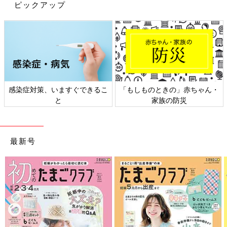
ピックアップ
出典：Instagramアカウント「kirarin100kin」
kirarin100kinさんがセリアで見つけたのは、「LEDブレスレット
クリスマス」。電池が内蔵されていて、スイッチを入れると青と
赤に光るのだとか。手首のサイズは15cmと17cmに対応している
ようです。光らせずにそのまま装着しても可愛いとのこと◎
高見えのクリスマスインテリアグッズをまとめ買
感染症対策、いますぐできるこ
「もしものときの」赤ちゃん・
い！
と
家族の防災
最新号