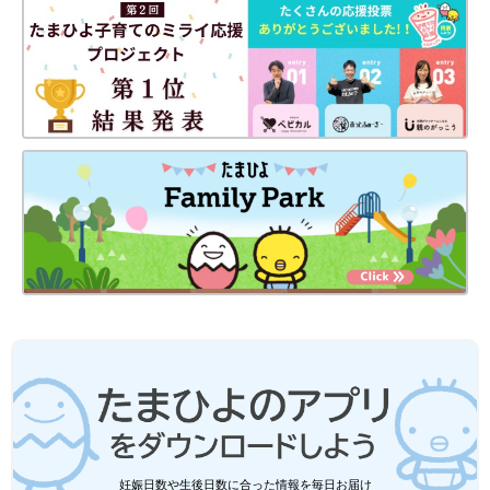
3COINSで毎年大人気！「これは絶対欲
しい」「即カゴにイン」クリスマスイン
テリアグッズ5選
今年も3COINSから、いろいろなクリスマスグ
ッズが登場しています。今回はその中でも特に
大人気のインテリアグッズをご紹介！オーナメ
ントや、光るオブジェなど可愛すぎるアイテム
ばかりなので、ぜひチェックしてみてください
今回はセリアのクリスマスグッズをご紹介しました。見ているだ
ね。
けでワクワクするアイテムばかりで、クリスマスが待ち遠しくな
りますね！季節物は早々に品薄になってしまうことも多いので、
気になるものがあれば早めにお店で探してみてくださいね。
(文：mayu)
●記事内の価格はすべて税込み、2024年11月時点のものです。
●記事内容でご紹介している投稿、リンク先は、削除される場合
があります。あらかじめご了承ください。
●記事の内容は2024年11月の情報で、現在と異なる場合がありま
す。
バースデイ「毎年買ってる」「全部可愛
くて悩みに悩んだ」超話題！即完必至の
クリスマスアイテム5選
「プチプラでオシャレな服が買える」と話題の
妊娠日数や生後日数に合った情報を毎日お届け