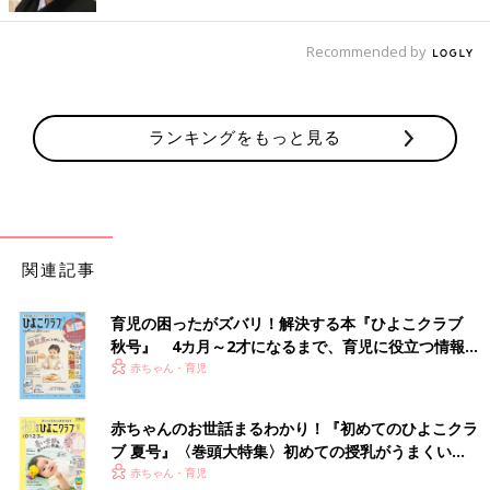
ェ」。どれも可愛くて、まとめ買いしたくなるのも納得のクオリ
ティですよね。存在感があるデザインなので、並べて飾るとお部
Recommended by
屋が一気にクリスマスらしい雰囲気になりそうです◎
1個110円はうれしい！クリスマスまでの期間も楽し
ランキングをもっと見る
める「アドベントカレンダー」
関連記事
育児の困ったがズバリ！解決する本『ひよこクラブ
秋号』 4カ月～2才になるまで、育児に役立つ情報が
いっぱい！
赤ちゃん・育児
赤ちゃんのお世話まるわかり！『初めてのひよこクラ
ブ 夏号』〈巻頭大特集〉初めての授乳がうまくい
く！ おっぱい・ミルクの基本と夏のトラブル 解決テ
赤ちゃん・育児