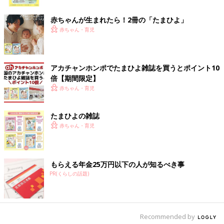
ク
赤ちゃんが生まれたら！2冊の「たまひよ」
赤ちゃん・育児
アカチャンホンポでたまひよ雑誌を買うとポイント10
出典：Instagramアカウント「__arachan.66__」
倍【期間限定】
赤ちゃん・育児
こちらは__arachan.66__さんがセリアで4個購入したという「ア
ドベントカレンダー」。アドベントカレンダーは、きょうだいが
いたりすると複数必要になることもあるので、1個110円でゲッ
たまひよの雑誌
トできるのは助かりますね！中身は別売りのようなので、子ども
赤ちゃん・育児
が好きなものを入れられる点も便利そう◎
キッズが喜びそう♪ ピカピカ光る「LEDブレスレッ
もらえる年金25万円以下の人が知るべき事
ト クリスマス」
PR(くらしの話題)
Recommended by