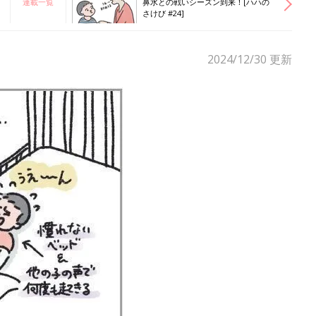
連載一覧
鼻水との戦いシーズン到来！[ハハの
さけび #24]
2024/12/30
更新