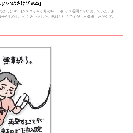
ハハのさけび #22]
のさけび #22]ムスコが８ヶ月の時、下痢が２週間ぐらい続いていた、あ
様子がおかしいなと思いました。熱はないのですが、不機嫌。ただグズっ
いたり、泣き疲れて寝たりを繰り返していました。いつもだったらおっぱ
、初めてのおっぱい拒否！無理に飲ませようとしたら、吐いてしまっ
した。お腹の調子が悪いのかな、それともまさか、突然の卒乳？なんて、
した。