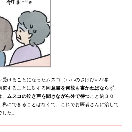
受けることになったムスコ（ハハのさけび#22参
拘束することに対する
同意書を何枚も書かねばならず
、
は、
ムスコの泣き声を聞きながら外で待つ
こと約３０
上私にできることはなくて、これでお医者さんに治して
でした。