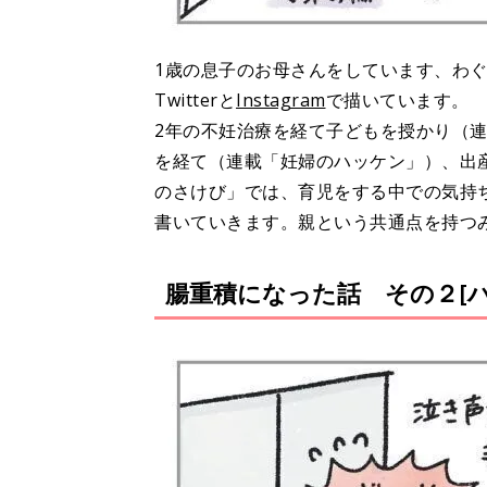
1歳の息子のお母さんをしています、わ
Twitterと
Instagram
で描いています。
2年の不妊治療を経て子どもを授かり（
を経て（連載「妊婦のハッケン」）、出
のさけび」では、育児をする中での気持
書いていきます。親という共通点を持つ
腸重積になった話 その２[ハハ