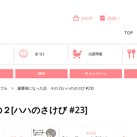
SHOP
内祝い
TOP
き
名づけ
出産準備
SNS
キャンペーン
ブル
腸重積になった話 その２[ハハのさけび #23]
[ハハのさけび #23]
次の話