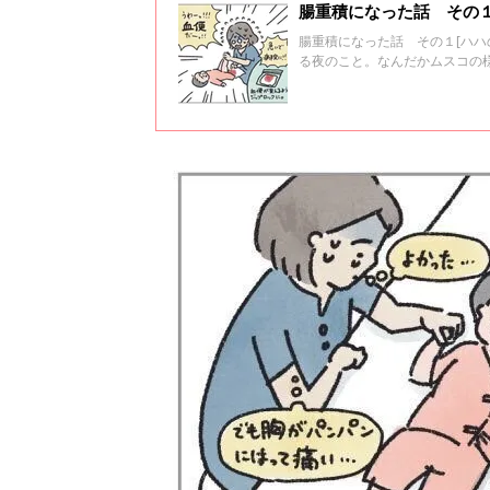
腸重積になった話 その１[
腸重積になった話 その１[ハハ
る夜のこと。なんだかムスコの
ているようにも見えますが、泣
いを飲めば機嫌がよくなるのに
て・・・吐くのも珍しいことで
ちょっとショックを受けていま