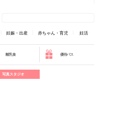
妊娠・出産
赤ちゃん・育児
妊活
離乳食
優待パス
写真スタジオ