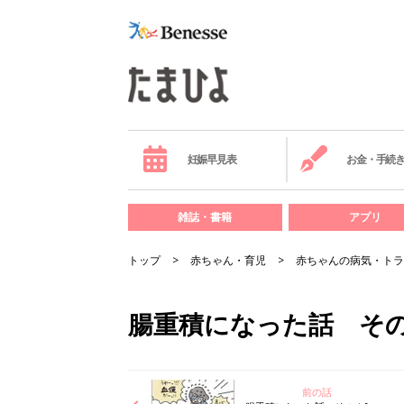
妊娠早見表
お金・手続
雑誌・書籍
アプリ
トップ
赤ちゃん・育児
赤ちゃんの病気・トラ
腸重積になった話 その２
前の話