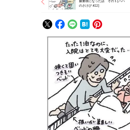
腸重積になった話 その１[ハハ
のさけび #22]