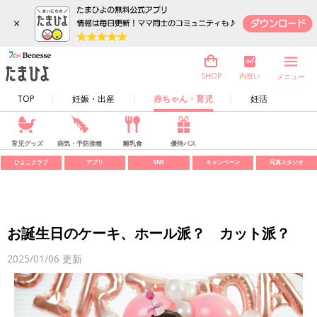
×
内祝い
SHOP
メニュー
TOP
妊娠・出産
赤ちゃん・育児
妊活
育児グッズ
病気・予防接種
離乳食
優待パス
ひよこクラブ
アプリ
SNS
キャンペーン
写真スタジオ
お誕生日のケーキ、ホール派？ カット派？
2025/01/06
更新