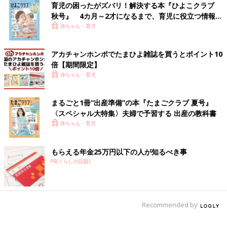
育児の困ったがズバリ！解決する本『ひよこクラブ
秋号』 4カ月～2才になるまで、育児に役立つ情報が
いっぱい！
赤ちゃん・育児
アカチャンホンポでたまひよ雑誌を買うとポイント10
倍【期間限定】
赤ちゃん・育児
まるごと1冊“出産準備”の本『たまごクラブ 夏号』
〈スペシャル大特集〉夫婦で予習する 出産の教科書
赤ちゃん・育児
もらえる年金25万円以下の人が知るべき事
PR(くらしの話題)
Recommended by