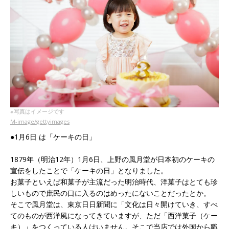
※写真はイメージです
M-image/gettyimages
●1月6日 は「ケーキの日」
1879年（明治12年）1月6日、上野の風月堂が日本初のケーキの
宣伝をしたことで「ケーキの日」となりました。
お菓子といえば和菓子が主流だった明治時代、洋菓子はとても珍
しいもので庶民の口に入るのはめったにないことだったとか。
そこで風月堂は、東京日日新聞に「文化は日々開けていき、すべ
てのものが西洋風になってきていますが、ただ「西洋菓子（ケー
キ）」をつくっている人はいません。そこで当店では外国から職