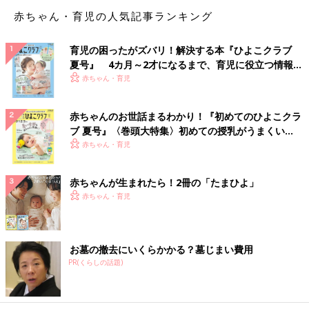
山場のビッグな演出として使います。 味は二の次になっても、
赤ちゃん・育児の人気記事ランキング
ホールケーキを選びます」
育児の困ったがズバリ！解決する本『ひよこクラブ
「ムードを盛り上げるものなのでホールケーキ派です。子どもは
夏号』 4カ月～2才になるまで、育児に役立つ情報が
喜びます！」
いっぱい！
赤ちゃん・育児
「わが家ではホールケーキ。誕生日の主役に合わせます。 好き
だろうが嫌いだろうが、主役が決めたケーキをみんなで食べま
赤ちゃんのお世話まるわかり！『初めてのひよこクラ
す。主役の特別感を味わえますから」
ブ 夏号』〈巻頭大特集〉初めての授乳がうまくい
く！ おっぱい・ミルクの基本と夏のトラブル 解決テ
赤ちゃん・育児
ク
「ホールケーキをカットする時もちゃんと等分になっているか、
フルーツの量は偏りがないか、わいわいするのが楽しいです。好
赤ちゃんが生まれたら！2冊の「たまひよ」
きなカットケーキを食べるより、同じケーキを分け合って食べる
赤ちゃん・育児
ことを重視しているので」
ホールケーキの等分といえば、切り分けの大きさが違ってケンカ
お墓の撤去にいくらかかる？墓じまい費用
になるケーキあるある、ありますよね～。
PR(くらしの話題)
昨年のクリスマスはホールでしたか？カットでしたか？
どちらにせよ、家族でおいしいケーキを食べれば幸せな笑顔にな