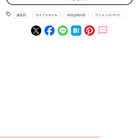
ーキにするか？
誕生日
ライフスタイル
今日は何の日
ウィメンズパーク
「わが家は、各自好きなケーキを買うよと言うと、すごくびっく
りされました。見事に好みが分かれるので、ホールだと全員が満
足しないから、好きなケーキをそれぞれ選んでケーキ1個ずつに
ろうそく1本ずつとか立てています」
「カットケーキ派ですが、確かに驚かれます。でも クリスマス
時期は単品にもサンタが乗ってるし、気分は充分クリスマスです
よ。美味しく食べられればいいんです！ ちなみにチキンの丸焼
きは誰も食べないので 普通の唐揚げです」
「特にクリスマスの時だとホールケーキは超割高！ そんな贅沢
できませんっ！」
コスパの面でも、みんなが納得できる味を楽しめるという面で
も、カットケーキは賢い買い方かも。
「イベントにはホールケーキ でしょう！ 子どものバースデーケ
ーキはキャラクターのケーキを注文したり、ケーキをイベントの