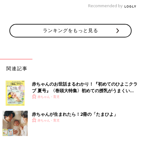
れますよね。
Recommended by
（文・井上裕紀子）
鈴木ちなみ、シンガポールで子どものお
誕生会。日本とはけた違いの大規模さに
ランキングをもっと見る
驚きと緊張が解けず…
シンガポールで3歳と11カ月の子ども２人と生
活している鈴木ちなみです。このシーズンにな
ると子どもたちが誕生日を迎えるので考えたり
準備して忙しくなります。さらにうれしいこと
に、子どものクラスメイトやご近所のお友だち
■文中のコメントはすべて、『ウィメンズパーク』（2022年1月
の誕生日もたて続けにあったので誕生日会に招
関連記事
末まで）の投稿からの抜粋です。
いていただき「あの子には何のプレゼントがい
※この記事は「たまひよONLINE」で過去に公開されたもので
いだろう」と贈り物もいろいろと考える時間が
赤ちゃんのお世話まるわかり！『初めてのひよこクラ
す。
ありました。
ブ 夏号』〈巻頭大特集〉初めての授乳がうまくい
※記事の内容は記事執筆当時の情報であり、現在と異なる場合が
く！ おっぱい・ミルクの基本と夏のトラブル 解決テ
赤ちゃん・育児
あります。
ク
赤ちゃんが生まれたら！2冊の「たまひよ」
赤ちゃん・育児