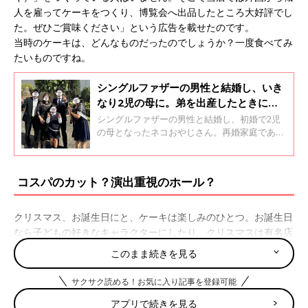
人を雇ってケーキをつくり、博覧会へ出品したところ大好評でし
た。ぜひご賞味ください」という広告を載せたのです。
当時のケーキは、どんなものだったのでしょうか？一度食べてみ
たいものですね。
シングルファザーの男性と結婚し、いき
なり2児の母に。弟を出産したときに長
男からもらった手紙に感動【人気ブロガ
シングルファザーの男性と結婚し、初婚で2児
ー・ネコおやじ】
の母となったネコおやじさん。再婚家庭であ
る“ステップファミリー”のリアルな日常を漫画
で発信している人気ブロガーです。現在は、夫
のしげパパさん、夫の連れ子であるもんたく
コスパのカット？演出重視のホール？
ん、もこちゃん、そしてネコおやじさんとしげ
パパさんの間に生まれたもん吉くんとの5人暮
らしをしています。 今回はネコおやじさんに、
クリスマス、お誕生日にと、ケーキは楽しみのひとつ。お誕生日
ステップファミリーの日常や自身の子育て、漫
なら子どもの好きなキャラクターにしたり、クリスマスは有名店
画を描くようになったきっかけについてお話を
のクリスマス限定を予約したりと、イベントを盛り上げるアイテ
聞きました。
このまま続きを見る
ムとして欠かせないケーキ。
口コミサイト『ウィメンズパーク』では、そのイベントのときの
サクサク読める！お気に入り記事を登録可能
ケーキについて意見が分かれています。
アプリで続きを見る
それは、ホールのケーキにするか？ 各自、好きな味のカットケ