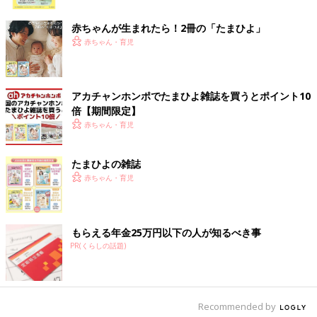
ク
赤ちゃんが生まれたら！2冊の「たまひよ」
赤ちゃん・育児
出典：Instagramアカウント「mick.yokomi」
mickさんのお子さんたちは、おしゃれなボーダーロンTと暖かそ
アカチャンホンポでたまひよ雑誌を買うとポイント10
うな帽子をいっしょに♪ このときは久しぶりにおそろいのお洋服
倍【期間限定】
を購入したそうで、3人ともとってもお似合いですよね！男の子
赤ちゃん・育児
も女の子も違和感なくおそろいにできるデザインなのも◎。これ
はマネしたくなりますね。
たまひよの雑誌
赤ちゃん・育児
今年の干支「へび」のスウェットで、4人きょうだ
い仲良しコーデ！
もらえる年金25万円以下の人が知るべき事
PR(くらしの話題)
Recommended by