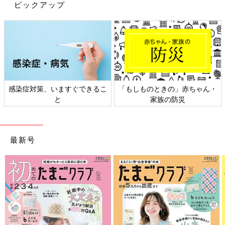
ックした？」「こんなに可愛いアイテム
ピックアップ
あるの!?」買い逃し厳禁！おすすめアイ
GUのお洋服は可愛いアイテムがそろっていま
テム5選
すよね。小物類も色味やデザインがおしゃれで
すし、人気キャラクターとのコラボや使い勝手
の良いパジャマやレギンスなど、目が離せませ
ん！今回は、買い逃し厳禁のおすすめアイテム
きょうだいでのおそろいコーデ、どの写真も素敵でしたね！同じ
をご紹介します♪
アイテムのおそろいも素敵ですが、似たような色味や柄を合わせ
てもリンクコーデを楽しめること間違いなしっ♪ きょうだいのリ
感染症対策、いますぐできるこ
「もしものときの」赤ちゃん・
ンクコーデや、家族みんなでのおそろいもぜひ楽しんでみてくだ
と
家族の防災
さいね。
(文・水川ちさ)
●記事内容でご紹介している投稿、リンク先は、削除される場合
最新号
があります。あらかじめご了承ください。
●記事の内容は2025年1月の情報で、現在と異なる場合がありま
す。
西松屋・しまむら・バースデイ×サンリ
オ「ため息が出るほど可愛い」「裏起毛
であったかい」人気アイテム5選
幅広い年代から絶大な人気を誇る、サンリオの
キャラクター。最近はさまざまなブランドがサ