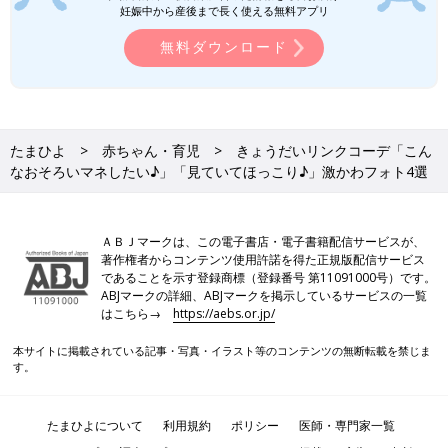
妊娠中から産後まで長く使える無料アプリ
無料ダウンロード
たまひよ
赤ちゃん・育児
きょうだいリンクコーデ「こん
なおそろいマネしたい♪」「見ていてほっこり♪」激かわフォト4選
ＡＢＪマークは、この電子書店・電子書籍配信サービスが、
著作権者からコンテンツ使用許諾を得た正規版配信サービス
であることを示す登録商標（登録番号 第11091000号）です。
ABJマークの詳細、ABJマークを掲示しているサービスの一覧
はこちら→
https://aebs.or.jp/
本サイトに掲載されている記事・写真・イラスト等のコンテンツの無断転載を禁じま
す。
たまひよについて
利用規約
ポリシー
医師・専門家一覧