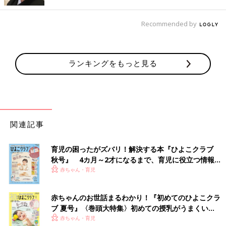
ね。
Recommended by
久しぶりにおそろいのリンクコーデで、3人ともキ
ュート♪
ランキングをもっと見る
関連記事
育児の困ったがズバリ！解決する本『ひよこクラブ
秋号』 4カ月～2才になるまで、育児に役立つ情報が
いっぱい！
赤ちゃん・育児
赤ちゃんのお世話まるわかり！『初めてのひよこクラ
ブ 夏号』〈巻頭大特集〉初めての授乳がうまくい
く！ おっぱい・ミルクの基本と夏のトラブル 解決テ
赤ちゃん・育児