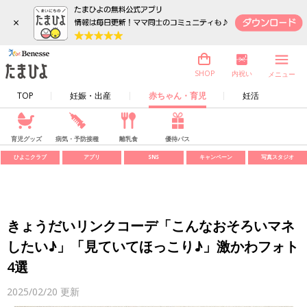
×
内祝い
SHOP
メニュー
TOP
妊娠・出産
赤ちゃん・育児
妊活
育児グッズ
病気・予防接種
離乳食
優待パス
ひよこクラブ
アプリ
SNS
キャンペーン
写真スタジオ
きょうだいリンクコーデ「こんなおそろいマネ
したい♪」「見ていてほっこり♪」激かわフォト
4選
2025/02/20
更新