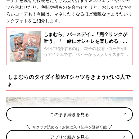
ーデ」を載せた投稿をたくさん見かけます♪ スウェットやTシャ
ツを合わせたり、色味や柄ものを合わせたりと、おしゃれなおそ
ろいコーデも！今回は、マネしたくなるほど素敵なきょうだいリ
ンクフォトをご紹介します。
しまむら、バースデイ…「完全リンクが
叶う」「一緒にオシャレを楽しめる」元
子ども服販売員ライターおすすめ★親子
今回ご紹介するのは、親子のお揃いコーデが叶
お揃いアイテム5選
うアイテムです。ベビーから大人サイズまで展
開しているものや、似たデザインでお揃いがで
きるアイテムなどを集めました！どれもオシャ
レなお揃いコーデを楽しめるものばかり♪ 元子
しまむらのタイダイ染めTシャツをきょうだい3人で
ども服販売員ライターが着こなしポイントもお
♪
伝えしていますので、ぜひチェックしてくださ
いね！
このまま続きを見る
サクサク読める！お気に入り記事を登録可能
アプリで続きを見る