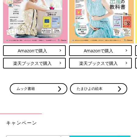
ンリオアイテムを展開しており、SNSでも話題
を集めています。そこで今回は、プチプラのフ
ァッションブランドから販売されている、大人
気のサンリオアイテムをご紹介します♪
しまむら・BREEZEも「テンション上が
って即買い！」「マリオ・ピクミン・ス
プラも！」大人気★ゲームコラボ服5選
しまむらやBREEZE、イオンやベビーザらスか
ら、大人気ゲームとのコラボ服が販売中です。
見るだけでテンションが上がるデザインばかり
で、全種類欲しくなっちゃいます！子どもだけ
Amazonで購入
Amazonで購入
でなく、パパ・ママも気分がUPすること間違
ベビー・子ども服の記事一覧
いなし♪ 今回はぜひともおすすめしたいゲーム
楽天ブックスで購入
楽天ブックスで購入
コラボ服をご紹介します。
ムック書籍
たまひよの絵本
キャンペーン