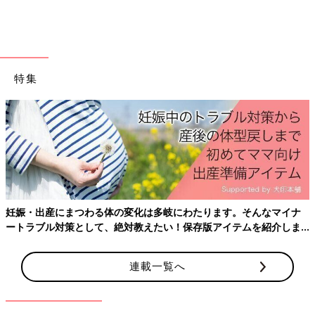
特集
出典：Instagramアカウント「oosennaoo」
妊娠・出産にまつわる体の変化は多岐にわたります。そんなマイナ
ートラブル対策として、絶対教えたい！保存版アイテムを紹介しま
oosennaooさんは、2025年の干支「へび」デザインのスウェッ
す。
トを購入。4人きょうだいのおそろいコーデ、とってもにぎやか
で楽しそうですね！よく見ると、左のお子さんから「2025」の
連載一覧へ
指文字も♪ なんとも癒されるお写真ですね。
GUキッズ「サンリオコラボはもうチェ