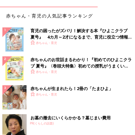
赤ちゃん・育児の人気記事ランキング
育児の困ったがズバリ！解決する本『ひよこクラブ
夏号』 4カ月～2才になるまで、育児に役立つ情報が
いっぱい！
赤ちゃん・育児
赤ちゃんのお世話まるわかり！『初めてのひよこクラ
ブ 夏号』〈巻頭大特集〉初めての授乳がうまくい
く！ おっぱい・ミルクの基本と夏のトラブル 解決テ
赤ちゃん・育児
ク
赤ちゃんが生まれたら！2冊の「たまひよ」
赤ちゃん・育児
出典：Instagramアカウント「twins_towako」
twins_towakoさんのお子さんは、中のインナーとジャケット、
デニム素材のボトムスとブーツをおそろいにしてみたんだそう♪
お墓の撤去にいくらかかる？墓じまい費用
ほぼ全身おそろいで、グッと仲良し感が伝わってきますよね。フ
PR(くらしの話題)
ァッショナブルでおしゃれなコーデ！とってもお似合いですよ