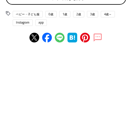
ベビー・子ども服
0歳
1歳
2歳
3歳
4歳～
Instagram
app
出典：Instagramアカウント「 fuumama_3kids」
fuumama_3kidsさんのお子さんたちは、タイダイ染めのお洋服
でおそろいに！しまむらにてゲットしたようで、見た目もおしゃ
れですよね。それぞれタイダイ染めのデザインが違い、それもま
たGood♪ 仲良しな後ろ姿、ほっこりしますね。
仲良し感が伝わる♪ ほぼ全身おそろいコーデ