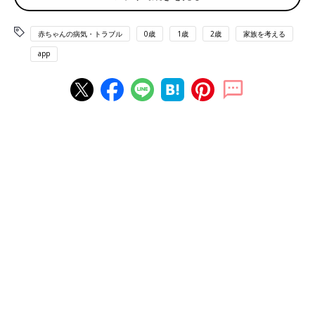
赤ちゃんの病気・トラブル
0歳
1歳
2歳
家族を考える
app
生まれたばかりの翔馬くん。
――河本さんが妊娠したときの様子を教えてください。
河本さん（以下敬称略） 結婚前から子どもが欲しいと思ってい
ました。29歳で結婚し、1年くらいで妊娠がわかったときは本当
にうれしかったです。
心拍も無事に確認されたのですが、妊娠5～6カ月くらいのときの
妊婦健診
で、医師から「赤ちゃんの首の後ろにむくみがある『頸
部肥厚（けいぶひこう）』が認められます。ダウン症候群などの
染色体異常がある可能性があります」と、説明されました。とて
もショックで頭が真っ白になり、帰宅途中に涙がこぼれてしまい
ました。