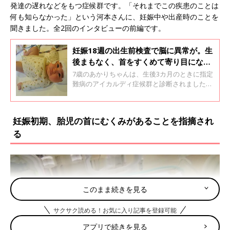
発達の遅れなどをもつ症候群です。「それまでこの疾患のことは
何も知らなかった」という河本さんに、妊娠中や出産時のことを
聞きました。全2回のインタビューの前編です。
妊娠18週の出生前検査で脳に異常が。生
後まもなく、首をすくめて寄り目になる
病気のサインが出始めて･･･【アイカル
7歳のあかりちゃんは、生後3カ月のときに指定
ディ症候群体験談】
難病のアイカルディ症候群と診断されました。
アイカルディ症候群は、女の子に多く、患者数
は国内では100人前後と推測。原因は不明です
が、X染色体の変異が報告されています。ママ
妊娠初期、胎児の首にむくみがあることを指摘され
のますみさんに、あかりちゃんに異常が見つか
る
ったときのことやアイカルディ症候群と診断さ
れたときのことについて聞きました。2回イン
タビューの前編です。
このまま続きを見る
サクサク読める！お気に入り記事を登録可能
アプリで続きを見る