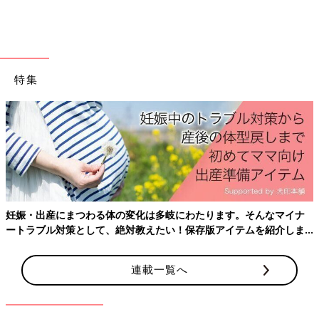
ました。たった生後2日で手術をするなんて･･･とつらかったで
す。
――赤ちゃんだけが転院したのですか？
特集
河本 そうです。私は
帝王切開
したばかりで血圧もとても高く、
動ける状態ではありませんでした。わが子のそばにいることもで
きず、遠くから祈ることしかできなかったんです。翔馬は生後2
日で手術を受け、腸への神経がなく、腸が動かない「ヒルシュス
プルング病」ではないか、とのことでした。初めて聞く病名だ
し、さまざまな症状があるようで、この先どうなるのか不安でし
た。その後、生後4カ月までに4回も手術を受けることになりま
す。
妊娠・出産にまつわる体の変化は多岐にわたります。そんなマイナ
――どんな手術を受けたのでしょうか？
ートラブル対策として、絶対教えたい！保存版アイテムを紹介しま
す。
河本 最初は先ほどお伝えした生後2日で受けた腸閉塞のための
人工肛門（ストマ）造設手術です。その1カ月後、ストマの脱腸
連載一覧へ
手術と生検手術をしました。ヒルシュスプルング病だと、腸に動
かない部分があり、そこを切除する必要があるそうです。ところ
が生検を受けたところ、翔馬は「ヒルシュスプルング病」ではな