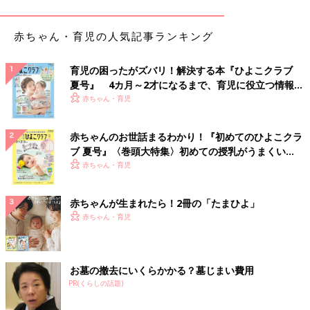
病院で告げられたことを私と夫、双方の両親に伝えると、どちら
赤ちゃん・育児の人気記事ランキング
からも出生前検査をすすめられ、受けてみることにしました。
――検査はどのように受けましたか？
育児の困ったがズバリ！解決する本『ひよこクラブ
夏号』 4カ月～2才になるまで、育児に役立つ情報が
河本
胎児
ドッグを受けられるクリニックでエコー検査と血液検
いっぱい！
赤ちゃん・育児
査を受けました。エコー検査では「赤ちゃんの脳室や腎臓が少し
大きい」「腸の動きが気になる」などの指摘を受けました。一
赤ちゃんのお世話まるわかり！『初めてのひよこクラ
方、血液検査ではとくに気になる数値は出ず、ほっとしました。
ブ 夏号』〈巻頭大特集〉初めての授乳がうまくい
ところが「頸部肥厚があると指摘を受けているのなら、染色体異
く！ おっぱい・ミルクの基本と夏のトラブル 解決テ
赤ちゃん・育児
常の可能性の確率は変わらない」と言われたんです。
ク
赤ちゃんが生まれたら！2冊の「たまひよ」
急きょおなかの赤ちゃんの染色体や遺伝子を調べる
出生前診断
で
赤ちゃん・育児
ある「絨毛（じゅうもう）検査」を受けました。その結果、頻度
の高い染色体異常はないだろうとのことでした。
とはいえ、エコー検査で指摘されたことが気になり、妊娠中は心
お墓の撤去にいくらかかる？墓じまい費用
配なことばかりでした。妊娠5カ月目くらいでおなかの赤ちゃん
PR(くらしの話題)
は男の子だとわかりました。