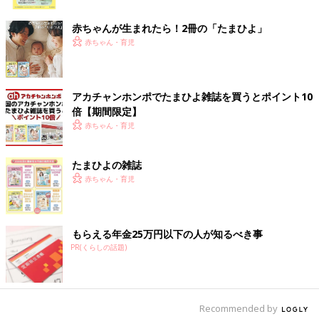
ク
河本
妊娠後期
に入ってから、「赤ちゃんの頭が大きいから、自
然分娩は難しいかもしれない」と言われていました。私自身もむ
赤ちゃんが生まれたら！2冊の「たまひよ」
くみがひどくて･･･。様子を見ていたのですが、出産予定日の1カ
赤ちゃん・育児
月前である36週に私の血圧が上がり出し、妊娠高血圧症候群の症
状が出始めました。おなかの赤ちゃんも、私自身も危険な状態と
いうことで、緊急帝王切開で出産することになりました。
アカチャンホンポでたまひよ雑誌を買うとポイント10
倍【期間限定】
出産時は部分麻酔だったので、私はずっと意識がはっきりしてい
赤ちゃん・育児
たんです。医師が「やっぱり赤ちゃんの頭が大きい」と話す声が
聞こえ、赤ちゃんが引っかかってなかなか出てこない様子が伝わ
ってきました。どうなるんだろう･･･とハラハラしどおしで、無
たまひよの雑誌
事に生まれたときはほっとしました。赤ちゃんは産声（うぶご
赤ちゃん・育児
え）を上げるまでに少し時間がかかったものの、時間と共に呼吸
も安定していったんです。「無事に生まれてくれてよかった」
と、安堵（あんど）感でいっぱいでした。体重は3406g、身長は
もらえる年金25万円以下の人が知るべき事
49.5cmでした。「翔馬」と
名づけ
ました。
PR(くらしの話題)
ところが、生後2日目に胎便が出ないと言われたんです。検査を
したところ腸が動いていなくて、腸閉塞の疑いがあるとのことで
した。急きょ小児外科のある病院に転院し、手術することになり
Recommended by