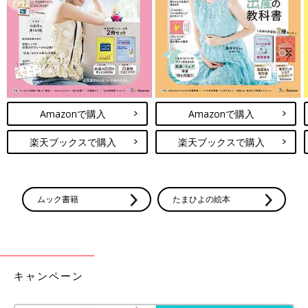
10年来のソトス症候群のお友だちと一緒に。
――河本さんから見て、赤ちゃんのころの翔馬くんの様子はいか
Amazonで購入
Amazonで購入
がでしたか？
楽天ブックスで購入
楽天ブックスで購入
河本 気になることはいろいろありました。動いているものを目
で追いかける追視がなくて、変だな？と感じていました。足の動
かし方も気になる部分でした。一般的な赤ちゃんの足は両ひざと
股関節が外側に開き、M字型です。でも、翔馬はずっと左右の足
ムック書籍
たまひよの絵本
をクロスしていたんです。何かおかしいとは思っていたものの、
原因まではわかりませんでした。
――ソトス症候群と診断されたのはどんな経緯からでしょうか？
キャンペーン
河本 主治医も翔馬の足の形や見た目、動きなどが気になってい
たようです。生後2カ月ころに撮ってあった翔馬の写真を、研究