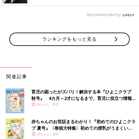
生後2日で腸閉塞の手術を受けることに
Recommended by
ランキングをもっと見る
関連記事
育児の困ったがズバリ！解決する本『ひよこクラブ
秋号』 4カ月～2才になるまで、育児に役立つ情報が
いっぱい！
赤ちゃん・育児
お母さんも入院中でしたが、生後4日目に翔馬くんの入院先へ行きました。
赤ちゃんのお世話まるわかり！『初めてのひよこクラ
ブ 夏号』〈巻頭大特集〉初めての授乳がうまくい
――出産はどんな様子でしたか？
く！ おっぱい・ミルクの基本と夏のトラブル 解決テ
赤ちゃん・育児