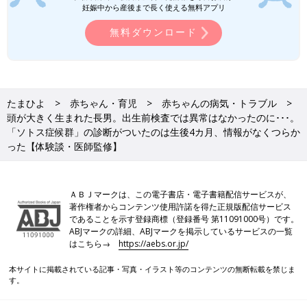
異常があるかということでわかります。翔馬は検査をして2週間
妊娠中から産後まで長く使える無料アプリ
後にソトス症候群と診断されました。医師からは、今後合併症が
無料ダウンロード
出てくるだろうと説明をされました。腸閉塞は合併症かどうかは
わからないとのことでした。
ずっと翔馬の様子には違和感はあったものの、正式に診断される
とやっぱりショックでした。「この先どうなるんだろう」と、将
たまひよ
赤ちゃん・育児
赤ちゃんの病気・トラブル
来も不安でした。でも、ずっと立ち止まっているわけにはいきま
頭が大きく生まれた長男。出生前検査では異常はなかったのに･･･。
せん。翔馬を育てるために、目の前のこと一つ一つに向き合い、
「ソトス症候群」の診断がついたのは生後4カ月、情報がなくつらか
しっかり取り組んでいこうと決意しました。翔馬の入院は生後5
った【体験談・医師監修】
カ月半まで続きました。
生後9カ月から毎日療育に通うように
ＡＢＪマークは、この電子書店・電子書籍配信サービスが、
著作権者からコンテンツ使用許諾を得た正規版配信サービス
であることを示す登録商標（登録番号 第11091000号）です。
ABJマークの詳細、ABJマークを掲示しているサービスの一覧
はこちら→
https://aebs.or.jp/
本サイトに掲載されている記事・写真・イラスト等のコンテンツの無断転載を禁じま
す。