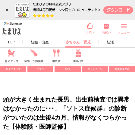
×
内祝い
SHOP
メニュー
TOP
妊娠・出産
赤ちゃん・育児
妊活
育児グッズ
病気・予防接種
離乳食
優待パス
ひよこクラブ
アプリ
SNS
キャンペーン
写真スタジオ
頭が大きく生まれた長男。出生前検査では異常
はなかったのに･･･。「ソトス症候群」の診断
がついたのは生後4カ月、情報がなくつらかっ
た【体験談・医師監修】