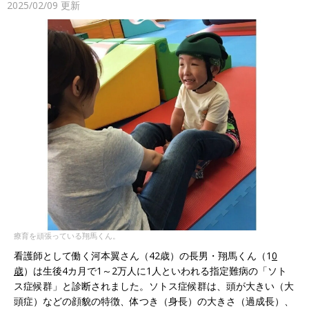
2025/02/09
更新
療育を頑張っている翔馬くん。
看護師として働く河本翼さん（42歳）の長男・翔馬くん（1
0
歳
）は生後4カ月で1～2万人に1人といわれる指定難病の「ソト
ス症候群」と診断されました。ソトス症候群は、頭が大きい（大
頭症）などの顔貌の特徴、体つき（身長）の大きさ（過成長）、