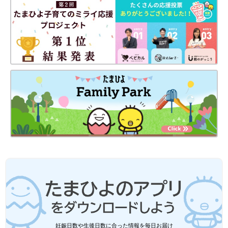
会で見せて相談してくれたんです。写真を見た別の医師が「ソト
ス症候群ではないか？」と指摘してくれたそうです。それでソト
ス症候群の検査を行うことになりました。
私は看護師ですが、ソトス症候群についての知識はまったくあり
ませんでした。同僚でも知っている人はいなかったんです。すぐ
にネットで調べてみたのですが、当時は情報がほとんどなく「ソ
トス症候群ってなんだろう？」とわからないことだらけでした。
――ソトス症候群とはどんな疾患なのでしょうか？
河本 遺伝子の疾患です。日本国内で1～2万人に1人の患者がい
ると推定されているとのことです。この疾患がある子の8割は知
的障害があるとも言われています。個人差はあるものの、発語の
遅れや首のすわり、歩き始める時期の遅さなども。外見としては
頭が大きく、顔に特徴があります。合併症もあり、
けいれん
、側
弯（背骨の曲がり）、心臓合併症などの症状が見られるようで
す。
ソトス症候群の検査は、染色体の特定の部分が欠損しているか、
妊娠日数や生後日数に合った情報を毎日お届け