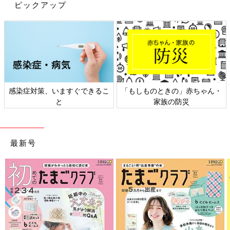
ピックアップ
いことがわかりました。医師は「ヒルシュスプルング病類縁疾
患」ではないかと言っていましたが、調べれば調べるほどいろん
な情報があり、結局なんだろう？と不安な毎日を過ごしていたん
です。
生後4カ月目で腸が動き出し、ストマを閉鎖する手術を受けるに
なりました。その2週間後、今度は腸閉塞になり、4回目の手術を
受けました。小さい体で本当によく頑張ったと思います。
感染症対策、いますぐできるこ
「もしものときの」赤ちゃん・
と
家族の防災
初めて聞く疾患名にとまどうも、前を向こうと決意
最新号