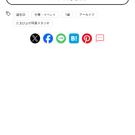
――記念に残るお誕生日写真ですが、写真映えする小道具はなん
誕生日
行事・イベント
1歳
アーカイブ
ですか？
たまひよの写真スタジオ
「まずはガーランドです。お誕生日なら『ＨＡＰＰＹ ＢＩＲＴ
ＨＤＡＹ』という文字入りがいいですね。お誕生日向けのガーラ
ンドはたくさん売っていますが、手作りもできるので、好きな色
や形で作るのもオススメです。文字入りだけでなく、色違いのフ
リンジを作ってガーランドにするのも個性的ですよ」。
――ほかにはよく使う小道具は？
「バルーンも人気です。シンプルな丸いものもかわいいですが、
数字やアルファベットのバルーンもはずせません。年齢は数字
で、アルファベットでお名前を。パーティ空間としてはサイズの
大きいものがほしくなりますが、写真を撮るならコンパクトなほ
うがフレームにおさめやすいです。数字やアルファベットは、ブ
ロックやクッションを使うのも変化が出ます。
１才
なら、おすわ
りやたっちしている隣に『１ＳＴ』や『ＯＮＥ』のブロックやク
ッションを置いて撮影します」。
――最近はやっているのは、吹き出しやヒゲなどの紙モチーフに