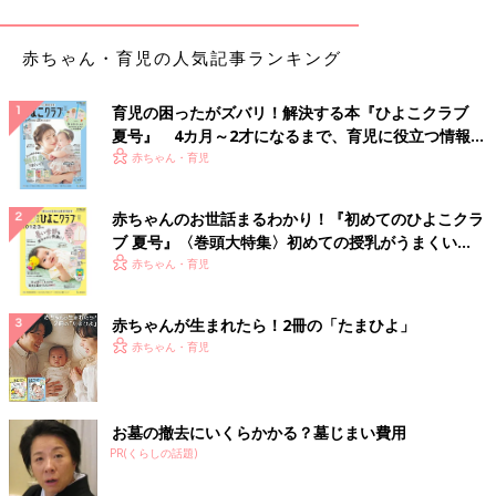
棒がついたプロップスですよね。
「プロップスはいろんなバリエーションがあるので、個性が出ま
すね。バラエティショップにもたくさん売っていますが、インタ
赤ちゃん・育児の人気記事ランキング
ーネットで無料素材もあります。お気に入りをプリントして、子
どもが持ちやすい安全なペーパーストローに貼って、オリジナル
育児の困ったがズバリ！解決する本『ひよこクラブ
プロップスを作ってみるのもオススメです。子どもが持ちたがら
夏号』 4カ月～2才になるまで、育児に役立つ情報が
ないときは、横からママがプロップスを入れ込んだ構図もかわい
いっぱい！
赤ちゃん・育児
いですよ」。
赤ちゃんのお世話まるわかり！『初めてのひよこクラ
ブ 夏号』〈巻頭大特集〉初めての授乳がうまくい
く！ おっぱい・ミルクの基本と夏のトラブル 解決テ
赤ちゃん・育児
ク
赤ちゃんが生まれたら！2冊の「たまひよ」
赤ちゃん・育児
お墓の撤去にいくらかかる？墓じまい費用
PR(くらしの話題)