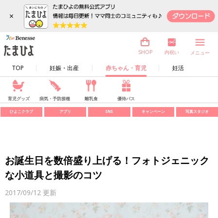
×
内祝い
SHOP
メニュー
TOP
妊娠・出産
赤ちゃん・育児
妊活
育児グッズ
病気・予防接種
離乳食
優待パス
ひよこクラブ
アプリ
SNS
キャンペーン
写真スタジオ
お誕生日を数倍盛り上げる！フォトジェニック
な小道具と撮影のコツ
2017/09/12
更新