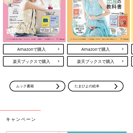
――撮影するときのコツは？
「お子さまと会話をしながら撮ることです。じっとできなかった
としても、おもちゃで遊んでいるところも撮影します。真剣な表
Amazonで購入
Amazonで購入
情が撮れるので、そのときならではの一瞬が残せますよ。
遊んでいるときは下を向いているので、ローアングルで撮ってく
楽天ブックスで購入
楽天ブックスで購入
ださい。ママは寝そべって、お子さまのお顔とおもちゃが入るよ
うに撮ります」。
――目線ありの写真を撮るときは？
ムック書籍
たまひよの絵本
「お話しながら撮っていき、お子さまの気分がのってきたら、手
にしているおもちゃを『ちょうだい』と言って受け取りましょ
う。そのまま、目線をカメラに向かわせて撮影します」。
ちょっとしたコツで、プロのような素敵な写真が撮れます。かわ
キャンペーン
いい小道具に囲まれると、子どもの目も輝きますよね。表情豊か
な、思い出の写真をいっぱい残してあげましょう。
『たまひよの写真スタジオ』では、お誕生日にオススメの「バー