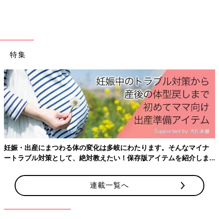
――『ＨＡＰＰＹ ＢＩＲＴＨＤＡＹ』のガーランドは全部入れ
て撮影するのは意外と難しいですが、どうしたら子どもとガーラ
ンドをうまく撮れますか？
特集
「『ＨＡＰＰＹ ＢＩＲＴＨＤＡＹ』が2列になったものが撮り
やすいです。ガーランドは、お子さまが立ったりすわったりした
ときに、頭1個分上になるように貼ってください。
じっとできない年齢のお子さまの場合、新しいおもちゃを目の前
に持っていきます。おもちゃに興味をもって動きが止まり、目線
がカメラにくるようになります。
そしてタテ位置で撮影しましょう。ガーランドが1列で長い場合
は横位置でもいいですが、タテのほうがスタジオで撮ったような
妊娠・出産にまつわる体の変化は多岐にわたります。そんなマイナ
雰囲気のある写真になります」。
ートラブル対策として、絶対教えたい！保存版アイテムを紹介しま
す。
連載一覧へ