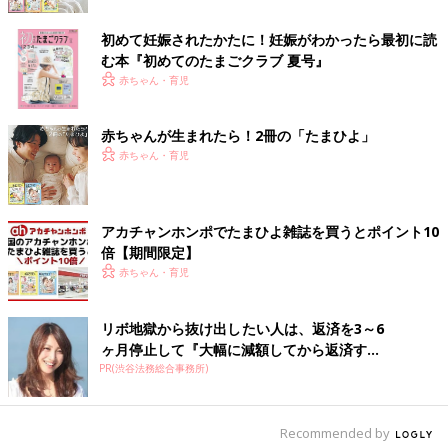
初めて妊娠されたかたに！妊娠がわかったら最初に読
自慢したくなるお誕生日写真は、こだわりのアング
む本『初めてのたまごクラブ 夏号』
ルがカギ！
赤ちゃん・育児
赤ちゃんが生まれたら！2冊の「たまひよ」
赤ちゃん・育児
アカチャンホンポでたまひよ雑誌を買うとポイント10
倍【期間限定】
赤ちゃん・育児
リボ地獄から抜け出したい人は、返済を3～6
ヶ月停止して『大幅に減額してから返済す...
PR(渋谷法務総合事務所)
Recommended by