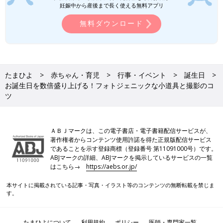
（取材・文／木村美穂）
妊娠中から産後まで長く使える無料アプリ
【今回教えてくれたのはこの方！】
無料ダウンロード
たまひよ
赤ちゃん・育児
行事・イベント
誕生日
お誕生日を数倍盛り上げる！フォトジェニックな小道具と撮影のコ
ツ
ＡＢＪマークは、この電子書店・電子書籍配信サービスが、
著作権者からコンテンツ使用許諾を得た正規版配信サービス
であることを示す登録商標（登録番号 第11091000号）です。
ABJマークの詳細、ABJマークを掲示しているサービスの一覧
はこちら→
https://aebs.or.jp/
本サイトに掲載されている記事・写真・イラスト等のコンテンツの無断転載を禁じま
す。
渡邉祐二さん
『たまひよの写真スタジオ』豊洲店・店長兼スーパーバイザー、
カメラマンでもある渡邉さん。急に寝転がったり、すぐに起きて
たまひよについて
利用規約
ポリシー
医師・専門家一覧