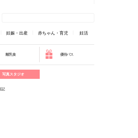
妊娠・出産
赤ちゃん・育児
妊活
離乳食
優待パス
写真スタジオ
日記