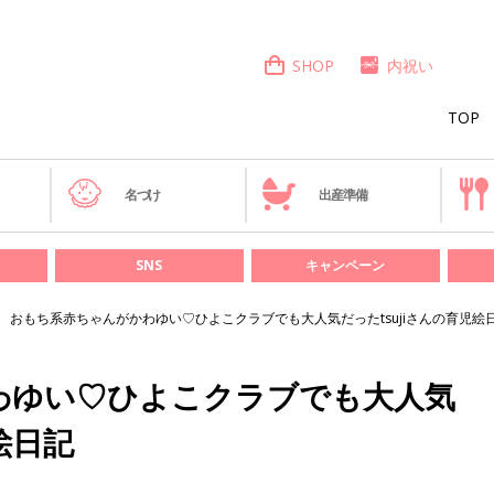
SHOP
内祝い
TOP
き
名づけ
出産準備
SNS
キャンペーン
おもち系赤ちゃんがかわゆい♡ひよこクラブでも大人気だったtsujiさんの育児絵
わゆい♡ひよこクラブでも大人気
絵日記