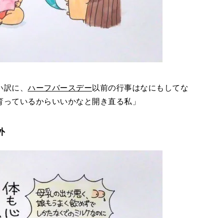
い訳に、
ハーフバースデー
以前の行事はなにもしてな
育っているからいいかなと開き直る私」
外