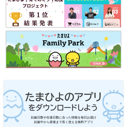
あんしん漢方 管理栄養士
小原水月（おはらみづき）
管理栄養士・健康食育シニアマスター。社員食堂で300以上の料
理を修得、ダイエット合宿所・特定保健検診の業務に携わり600
妊娠日数や生後日数に合った情報を毎日お届け
妊娠中から産後まで長く使える無料アプリ
人以上の食事と生活習慣改善を個別サポート。自身の出産後の体