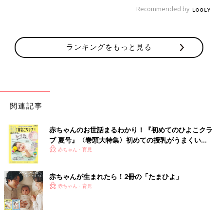
ついて解説します。
Recommended by
ビタミンA
ビタミンAは皮膚や粘膜を健康に保つうえで欠かせない栄養素で
ランキングをもっと見る
あり、不足すると唇の乾燥やひび割れなどのトラブルが起こりや
すくなります。ビタミンAは肉や野菜、魚などに豊富に含まれて
います。うなぎやほうれん草、カボチャ、卵などはビタミンAが
豊富なので、意識的に食べるといいでしょう。
関連記事
ビタミンAは脂溶性ビタミンであり、油と一緒に摂ると吸収率が
アップします。ほうれん草を油で炒めたり、かぼちゃを素揚げに
したりするなど、油を使った調理法がおすすめです。
赤ちゃんのお世話まるわかり！『初めてのひよこクラ
ブ 夏号』〈巻頭大特集〉初めての授乳がうまくい
なお、ビタミンAは摂取しすぎると頭痛や食欲不振などの過剰症
く！ おっぱい・ミルクの基本と夏のトラブル 解決テ
赤ちゃん・育児
の症状が出ることが知られています。一般的な食事で過剰症にな
ク
ることはほとんどありませんが、サプリメントやビタミンA豊富
赤ちゃんが生まれたら！2冊の「たまひよ」
なレバーなどを大量に摂取すると、過剰症のリスクが高まるため
赤ちゃん・育児
注意が必要です。（※2）
ビタミンB群