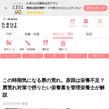
×
内祝い
SHOP
メニュー
TOP
妊娠・出産
赤ちゃん・育児
妊活
育児グッズ
病気・予防接種
離乳食
優待パス
ひよこクラブ
アプリ
SNS
キャンペーン
写真スタジオ
この時期気になる唇の荒れ。原因は栄養不足？
唇荒れ対策で摂りたい栄養素を管理栄養士が解
説
2025/03/04
更新