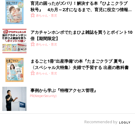
育児の困ったがズバリ！解決する本『ひよこクラブ
ビタミンB1、B2、B6、B12、ナイアシン、パントテン酸、葉
秋号』 4カ月～2才になるまで、育児に役立つ情報が
酸、ビオチンの8種類の栄養素をビタミンB群と呼び、ビタミンB
いっぱい！
赤ちゃん・育児
群はさまざまな代謝を助ける働きをしています。
アカチャンホンポでたまひよ雑誌を買うとポイント10
皮膚や粘膜の健康維持にも深く関わっており、ビタミンB群が不
倍【期間限定】
足すると唇が荒れやすくなったり、口角炎を引き起こしやすくな
赤ちゃん・育児
ったりします。（※3）
まるごと1冊“出産準備”の本『たまごクラブ 夏号』
肉や魚介類、豆、野菜、卵など、多種多様な食材にビタミンB群
〈スペシャル大特集〉夫婦で予習する 出産の教科書
は含まれているので、偏食を避けてバランスのいい食生活を送る
赤ちゃん・育児
と無理せず補うことが可能です。どれか1種類のビタミンを摂ろ
うとするよりも、さまざまな食材から複数の栄養素を摂るように
して食べたほうが効果的です。
事例から学ぶ『特権アクセス管理』
PR(KeeperSecurity)
ビタミンB群は水溶性ビタミンであり、体内に蓄えられにくいと
いう特性があります。そのため、毎日バランスのとれた食事を心
がけることが大切です。
Recommended by
食事以外の対策方法