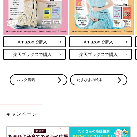
AやビタミンB群など、唇の健康にかかわる栄養素をバランスよ
く摂ることも大切です。食事でからだの内側からケアしつつ、リ
ップクリームの使用や唇を刺激しないことなど外側からのケアも
併せて行い、唇の荒れを防いでいきましょう。
＜参考文献＞
Amazonで購入
Amazonで購入
※1 一般財団法人茨城県メディカルセンター「健康まめ知識 冬
の子どもの肌トラブルに要注意！なめまわし皮膚炎とは？
楽天ブックスで購入
楽天ブックスで購入
（2023年1月）」
※2 公益財団法人長寿科学振興財団健康長寿ネット「ビタミンAの
働きと1日の摂取量」
※3 公益財団法人長寿科学振興財団健康長寿ネット「ビタミンB2
ムック書籍
たまひよの絵本
の働きと1日の摂取量」
PROFILE
キャンペーン