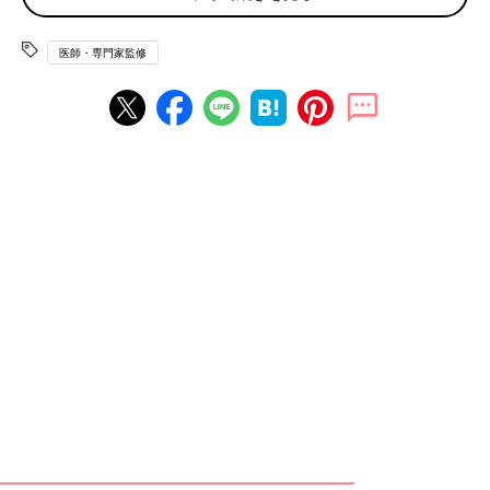
激や乾燥に弱いのです。
医師・専門家監修
とくに、空気中の湿度が低い冬やエアコンの風が直接当たる場所
では、唇の水分が蒸発しやすくなるため乾燥が進みやすくなりま
す。また、からだが水分不足の状態だと、唇の水分も不足しがち
になるので注意が必要です。
唇が乾燥するとカサカサして皮がむけたり、ひび割れたりするこ
とがあります。唇をうるおそうとして無意識に舌でなめてしまう
人がいますが、かえって荒れが悪化して「なめまわし皮膚炎」と
呼ばれる炎症が起こるおそれがあるのでやめましょう。（※1）
栄養不足
栄養不足も、唇が荒れる原因です。ビタミンやミネラルなどには
唇などの皮膚の細胞を健やかに保ったり、粘膜を保護したりする
働きがあります。しかし、食生活の乱れやダイエットによる食事
制限などで栄養が不足すると、皮膚や粘膜が弱くなって唇も荒れ
やすくなってしまうのです。