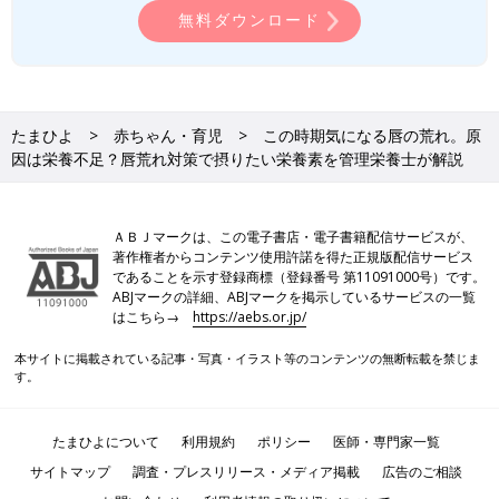
調不良から食事と漢方で体調改善/増進の経験を生かし、栄養学
無料ダウンロード
と漢方を合わせたサポートを得意とする。「心も体も食べたもの
だけで作られる」をモットーに簡単で時間もお金もかけずに元気
になれるレシピを発信中。症状・体質に合ったパーソナルな漢方
をスマホ一つで相談、症状緩和と根本改善を目指すオンラインAI
漢方「あんしん漢方」でもサポートを行っている。
たまひよ
赤ちゃん・育児
この時期気になる唇の荒れ。原
因は栄養不足？唇荒れ対策で摂りたい栄養素を管理栄養士が解説
●あんしん漢方（オンラインAI漢方）：
https://www.kamposupport.com/anshin1.0/lp/?
tag=211332f2tmhy00010121&utm_source=tamahiyo&utm_me
ＡＢＪマークは、この電子書店・電子書籍配信サービスが、
dium=referral&utm_campaign=250222
著作権者からコンテンツ使用許諾を得た正規版配信サービス
であることを示す登録商標（登録番号 第11091000号）です。
ABJマークの詳細、ABJマークを掲示しているサービスの一覧
はこちら→
https://aebs.or.jp/
本サイトに掲載されている記事・写真・イラスト等のコンテンツの無断転載を禁じま
す。
たまひよについて
利用規約
ポリシー
医師・専門家一覧
サイトマップ
調査・プレスリリース・メディア掲載
広告のご相談