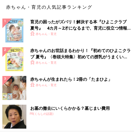
「唇の保湿ケアをしてもなかなか荒れが治らない」という人は、
赤ちゃん・育児の人気記事ランキング
栄養バランスが乱れていないか自分の食生活をふり返ってみまし
ょう。
育児の困ったがズバリ！解決する本『ひよこクラブ
唇荒れ対策に摂りたい栄養素
夏号』 4カ月～2才になるまで、育児に役立つ情報が
いっぱい！
赤ちゃん・育児
赤ちゃんのお世話まるわかり！『初めてのひよこクラ
ブ 夏号』〈巻頭大特集〉初めての授乳がうまくい
く！ おっぱい・ミルクの基本と夏のトラブル 解決テ
赤ちゃん・育児
ク
赤ちゃんが生まれたら！2冊の「たまひよ」
赤ちゃん・育児
お墓の撤去にいくらかかる？墓じまい費用
PR(くらしの話題)
唇の荒れが気になる人に、積極的に摂ってほしい栄養素や食材に