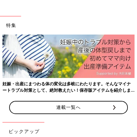
特集
妊娠・出産にまつわる体の変化は多岐にわたります。そんなマイナ
ートラブル対策として、絶対教えたい！保存版アイテムを紹介しま
す。
庄司さんが出版した絵本
当初、絵本を出版したことは家族以外だれにも言っていなかった
連載一覧へ
庄司さんですが、その後インクルーシブ絵本作家として「絵本屋
だっこ」を立ち上げることに。
ピックアップ
「あるとき、隼人のリハビリで毎週家に来ていたST（言語聴覚