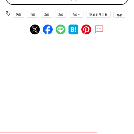
0歳
1歳
2歳
3歳
4歳～
家族を考える
app
絵本制作中の庄司さん
3人目の子どもの妊娠・出産をきっかけに、庄司さんは仕事を辞
めて育児に専念することを決意。それを機に、自分を見つめ直す
時間もできたそう。
「自分のことをあらためて振りかえるうちに、“絵本を描きた
い”という昔の夢を思い出しました。そして、『どうせ描くんだ
ったら一般的な絵本じゃなくて長男も楽しめるような絵本がいい
な』とぼんやりと思い浮かんで。
実はそれまでも何回か、本屋さんに売っている絵本を長男に読み
聞かせたことがありました。そのときは反応がなかったけれど、
長男の好きな歌やふれあい、リズムなどをもっと取り入れた絵本
だったら楽しめるんじゃないかと思ったんです。