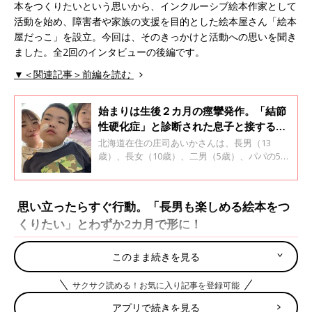
本をつくりたいという思いから、インクルーシブ絵本作家として
活動を始め、障害者や家族の支援を目的とした絵本屋さん「絵本
屋だっこ」を設立。今回は、そのきっかけと活動への思いを聞き
ました。全2回のインタビューの後編です。
▼＜関連記事＞前編を読む
始まりは生後２カ月の痙攣発作。「結節
性硬化症」と診断された息子と接するき
ょうだい児の存在で、障害に対する気持
北海道在住の庄司あいかさんは、長男（13
ちが変わった【体験談】
歳）、長女（10歳）、二男（5歳）、パパの5人
家族。長男の隼人くんは結節性硬化症という難
病をもって生まれた重心児（重症心身障害児
者）です。 庄司さんは、言語理解がむずかしい
思い立ったらすぐ行動。「長男も楽しめる絵本をつ
長男でも楽しめる絵本をつくりたいという思い
くりたい」とわずか2カ月で形に！
から、インクルーシブ絵本作家としての活動を
スタート。障害者や家族の支援を目的とした絵
本屋さん「絵本屋だっこ」を立ち上げました。
このまま続きを見る
今回は、これまでの隼人くんの成長と育児生活
を庄司さんに振り返ってもらいました。全2回
サクサク読める！お気に入り記事を登録可能
のインタビューの前編です。
アプリで続きを見る