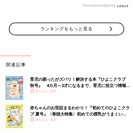
Recommended by
自作絵本をとおして、初めて息子と“心が通じた”感
覚
ランキングをもっと見る
関連記事
育児の困ったがズバリ！解決する本『ひよこクラブ
秋号』 4カ月～2才になるまで、育児に役立つ情報が
いっぱい！
赤ちゃん・育児
隼人くんに絵本の読み聞かせをしている庄司さん
「隼人と意思の疎通をとるのは本当にむずかしいので、目が合う
赤ちゃんのお世話まるわかり！『初めてのひよこクラ
だけでもかわいくてうれしい。そんな中、私が制作した絵本で読
ブ 夏号』〈巻頭大特集〉初めての授乳がうまくい
み聞かせをしたら、初めて私のアクションに反応して笑ってくれ
く！ おっぱい・ミルクの基本と夏のトラブル 解決テ
赤ちゃん・育児
たんです！
ク