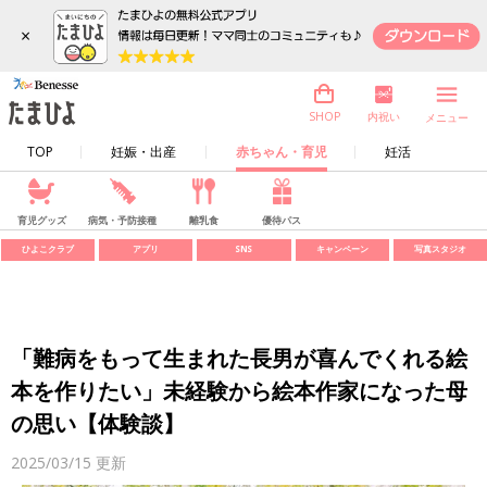
×
内祝い
SHOP
メニュー
TOP
妊娠・出産
赤ちゃん・育児
妊活
育児グッズ
病気・予防接種
離乳食
優待パス
ひよこクラブ
アプリ
SNS
キャンペーン
写真スタジオ
「難病をもって生まれた長男が喜んでくれる絵
本を作りたい」未経験から絵本作家になった母
の思い【体験談】
2025/03/15
更新