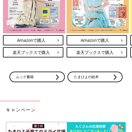
「クラファン経験者の先輩方からは『個人の“絵本を配りたい”と
いう思いだけで終わらせないように。この活動が社会や未来にど
うつながっていくかを、応援してくださったみなさんに見せてい
こう』とアドバイスをいただきました。
それをきっかけに、“自分1人だけではできないことを実現し、発
Amazonで購入
Amazonで購入
信できる場所”をつくりたいと『絵本屋だっこ』の立ち上げを決
意。“絵本で障害への理解を広める”という私の目標も、ただ作品
楽天ブックスで購入
楽天ブックスで購入
をつくっただけではなかなか実現できないので、『絵本屋だっ
こ』をとおして継続的に絵本配布や周知活動をすることが必要だ
と思いました。
ムック書籍
たまひよの絵本
おかげさまで、このプロジェクトは多くの方に支援していただ
き、これまで全国の約400施設に自作の絵本を無料で届けること
ができました」（庄司さん）
キャンペーン
絵本が“抱っこ”のような親子のコミュニケーション
ツールになれば