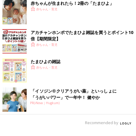
赤ちゃんが生まれたら！2冊の「たまひよ」
それまでも笑うことはありましたが、心が通じて笑っているとい
赤ちゃん・育児
う感じではなくて…。自作の絵本だと、読み聞かせに合わせて
『あーっ』て言ったり、私の言葉を待ってくれたり。“心が通じ
ている感覚”というのが初めてで、本当にうれしかった。
アカチャンホンポでたまひよ雑誌を買うとポイント10
倍【期間限定】
ほかにも、ふだんはくっつくと『うー（やめて）』と嫌がられる
赤ちゃん・育児
のですが、息子のためにつくった絵本『ぺったんこ』でふれあい
遊びをすると、くっつくことも受け入れてくれるんです。
たまひよの雑誌
何をしても一方通行で報われなかった過去の経験があったからこ
赤ちゃん・育児
そ、今こうして息子と通じ合えていると実感できるのは、何より
幸せなこと。
「イソジン®クリアうがい薬」といっしょに
絵本をひらけば、笑ってくれる。生まれてからずっとかわいかっ
「うがいパワー」で一年中！ 健やか
たですが、そんな反応をしてもらえる今がいちばんかわいいなと
PR(iNova｜Hugkum)
思っています（笑）」（庄司さん）
自分の子どもが障害を持って生まれてきた意味。絵
Recommended by
本をとおして障害への理解を広めたい！