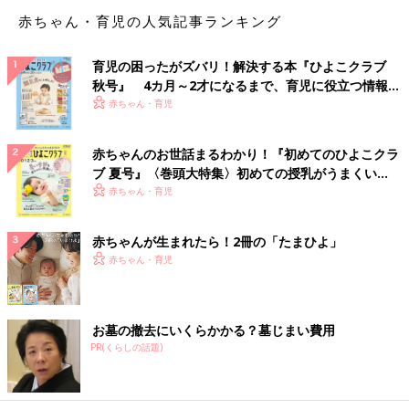
赤ちゃん・育児の人気記事ランキング
出版社を通すまではいかなくても、とにかくちゃんと形になるも
のを出版したいと思い調べたところ、Amazonの“KDP (電子書籍
育児の困ったがズバリ！解決する本『ひよこクラブ
とペーパーバックを無料でセルフ出版できるシステム)”にたどり
秋号』 4カ月～2才になるまで、育児に役立つ情報が
つきました。
いっぱい！
赤ちゃん・育児
ストーリーづくりは、過去にライター業をしていたとき『物語を
赤ちゃんのお世話まるわかり！『初めてのひよこクラ
つくる仕事もしてみたいな』と考えていたため知見があったので
ブ 夏号』〈巻頭大特集〉初めての授乳がうまくい
すが、絵を描く経験は学校の授業で習った程度。YouTubeのアニ
く！ おっぱい・ミルクの基本と夏のトラブル 解決テ
赤ちゃん・育児
メ講座や無料のお絵かきアプリなどを使って１カ月ほど絵の勉強
ク
をし、さらに１カ月かけて最初の絵本が完成しました。
赤ちゃんが生まれたら！2冊の「たまひよ」
絵本制作を思いついたときにはもう頭の中にいくつも物語が浮か
赤ちゃん・育児
んでいたので、そこから一気に10冊ほど描き上げて…。やりた
い！と思ったら集中するタイプなので、その時期は本当に家族に
あきれられるくらい没頭して制作に取り組んでいました（笑）。
お墓の撤去にいくらかかる？墓じまい費用
PR(くらしの話題)
当時はまだ“絵本作家になる”つもりではなく、ただ息子のために
絵本をつくってみたかったという気持ちで突っ走っていたという
か。家族も趣味の延長だと思っていたはずです」（庄司さん）