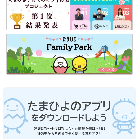
読み聞かせイベントの様子
そうして庄司さんが立ち上げた「絵本屋だっこ」。障害者や家族
の支援を目的とした、オンライン上のインクルーシブ絵本を集め
妊娠日数や生後日数に合った情報を毎日お届け
た本屋さんです。
妊娠中から産後まで長く使える無料アプリ