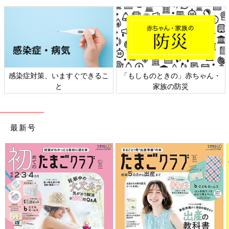
士）さんにすこしだけ絵本を見てもらったことがあって。そのと
きに『これいいよ、これはちゃんと発信したほうがいいよ』と言
ってくださったんです。後日、家にあらためて取材に来てくれ
て、絵本をその事業者さんのホームページに載せてくれました。
そういったことがいろいろと重なって、思った以上の反響をいた
だくことに。正直、驚きました。
感染症対策、いますぐできるこ
「もしものときの」赤ちゃん・
これまで障害児の親として『子どもが障害を持って生まれてきた
と
家族の防災
のには何か意味がある。自分には何かできるんじゃないか』とい
うモヤモヤが心の中にずっとありました。その思いもあいまっ
て、『絵本から障害への理解を広めるような活動をしたい』と思
うようになったんです」（庄司さん）
最新号
その時期から、本格的に絵本作家として活動を始めた庄司さん。
より絵本の目的がわかりやすい肩書がいいと、ご自身を“インク
ルーシブ絵本作家”と名乗るように。
その後、多くの人に重心児のことを知ってもらう活動として
2023年にクラウドファンディング（以下クラファン）を実施。
集まった資金で、庄司さんが出版した絵本を全国の重心児支援施
設に無料配布する取り組みを始めました。