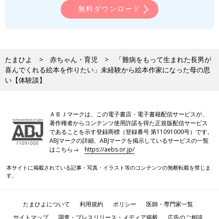
無料ダウンロード
「長男は重度の障害を持っているので、親としてできることがほ
とんどない。それでも、ただ“抱っこ”してあげられるだけでいい
んだとつねづね思っていました。
そんな思いもあって、『 “抱っこ”で親子がコミュニケーションを
たまひよ
赤ちゃん・育児
「難病をもって生まれた長男が
取るように、絵本も親子のコミュニケーションツールになればい
喜んでくれる絵本を作りたい」未経験から絵本作家になった母の思
いな』、『意思疎通ができなくても、絵本があったらそれでいい
い【体験談】
な』と『絵本屋だっこ』というネーミングにしたんです。
活動を始めてから、絵本を実際に読んだ方から手紙をいただいた
ＡＢＪマークは、この電子書店・電子書籍配信サービスが、
り、子どもに読み聞かせている動画を見せてもらったりすること
著作権者からコンテンツ使用許諾を得た正規版配信サービス
があり、親子のふれあいやコミュニケーションのきっかけをつく
であることを示す登録商標（登録番号 第11091000号）です。
ABJマークの詳細、ABJマークを掲示しているサービスの一覧
ることができていると実感します。
はこちら→
https://aebs.or.jp/
中には『クラファンで無料配布してもらった絵本を歌にしてもい
本サイトに掲載されている記事・写真・イラスト等のコンテンツの無断転載を禁じま
いですか？』という事業者さんもいて。昨年開催したインクルー
す。
シブイベントの際に、その歌の動画を流させてもらいました。絵
本がきっかけでこのような広がりが生まれたり、子どもたちの楽
たまひよについて
利用規約
ポリシー
医師・専門家一覧
しそうな姿を見られたりするのは本当にうれしいです」（庄司さ
ん）
サイトマップ
調査・プレスリリース・メディア掲載
広告のご相談