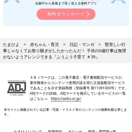
妊娠中から産後まで長く使える無料アプリ
無料ダウンロード
私、イベントを楽しみたかったんだ！
子供の
0歳
の行事をどうするかについて悩んでしまった私。頭で
たまひよ
赤ちゃん・育児
日記・マンガ
堅苦しい行
は「今の生活で、ちゃんと行事をやるとキャパオーバーになる」
事じゃなくてお祭り騒ぎがしたかったんだ！ 子供の0歳行事は無理
とわかっているのに、モヤモヤは晴れません。自分の経験上、こ
がないようアレンジできる『ふうふう子育て ＃39』
ういうモヤモヤがある時は、何がモヤモヤの出発点なのかをじっ
くり考えたほうがいいと思い、よく考えてみました。
ＡＢＪマークは、この電子書店・電子書籍配信サービスが、
写真を撮れないことにモヤモヤするのかと思ったのですが、写真
著作権者からコンテンツ使用許諾を得た正規版配信サービス
は日々たくさん撮っています。特別な記念写真が撮れないことが
であることを示す登録商標（登録番号 第11091000号）です。
引っかかるのかと考えてみたものの……特別な衣装を家族分そろ
ABJマークの詳細、ABJマークを掲示しているサービスの一覧
えて特別な手順を踏み、特別な場所で撮ってもらうと考える
はこちら→
https://aebs.or.jp/
と……やっぱり気が重い。
本サイトに掲載されている記事・写真・イラスト等のコンテンツの無断転載を禁じま
す。
行事をやりたくない理由はたくさん考えつくのに、なぜ私はこだ
わっているのだろうか、そもそも行事とはイベントであり、イベ
ントは楽しいもののはずなのに……と、そこまで思ったところで
たまひよについて
利用規約
ポリシー
医師・専門家一覧