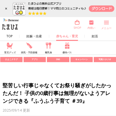
×
内祝い
SHOP
メニュー
TOP
妊娠・出産
赤ちゃん・育児
妊活
育児グッズ
病気・予防接種
離乳食
優待パス
ひよこクラブ
アプリ
SNS
キャンペーン
写真スタジオ
堅苦しい行事じゃなくてお祭り騒ぎがしたかっ
たんだ！ 子供の0歳行事は無理がないようアレ
ンジできる『ふうふう子育て ＃39』
2025/09/14
更新