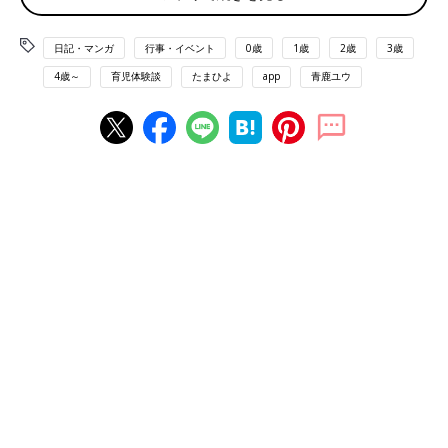
日記・マンガ
行事・イベント
0歳
1歳
2歳
3歳
4歳～
育児体験談
たまひよ
app
青鹿ユウ