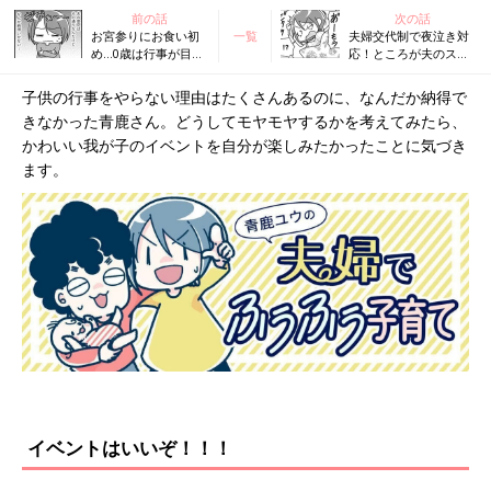
前の話
次の話
お宮参りにお食い初
一覧
夫婦交代制で夜泣き対
め…0歳は行事が目白
応！ところが夫のスト
押し！ 全部やるの
レスが限界を迎え
は大変だし、一体ど
て……『ふうふう子育
子供の行事をやらない理由はたくさんあるのに、なんだか納得で
こまでやるべき？
て ＃40』
きなかった青鹿さん。どうしてモヤモヤするかを考えてみたら、
『ふうふう子育て ＃
38』
かわいい我が子のイベントを自分が楽しみたかったことに気づき
ます。
イベントはいいぞ！！！