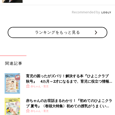
Recommended by
ランキングをもっと見る
関連記事
育児の困ったがズバリ！解決する本『ひよこクラブ
秋号』 4カ月～2才になるまで、育児に役立つ情報が
いっぱい！
赤ちゃん・育児
赤ちゃんのお世話まるわかり！『初めてのひよこクラ
ブ 夏号』〈巻頭大特集〉初めての授乳がうまくい
く！ おっぱい・ミルクの基本と夏のトラブル 解決テ
赤ちゃん・育児