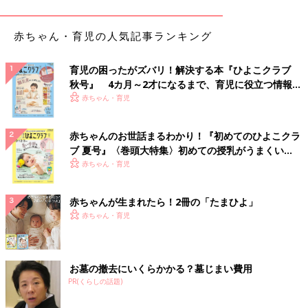
赤ちゃん・育児の人気記事ランキング
育児の困ったがズバリ！解決する本『ひよこクラブ
秋号』 4カ月～2才になるまで、育児に役立つ情報が
いっぱい！
赤ちゃん・育児
赤ちゃんのお世話まるわかり！『初めてのひよこクラ
ブ 夏号』〈巻頭大特集〉初めての授乳がうまくい
く！ おっぱい・ミルクの基本と夏のトラブル 解決テ
赤ちゃん・育児
ク
赤ちゃんが生まれたら！2冊の「たまひよ」
赤ちゃん・育児
お墓の撤去にいくらかかる？墓じまい費用
PR(くらしの話題)