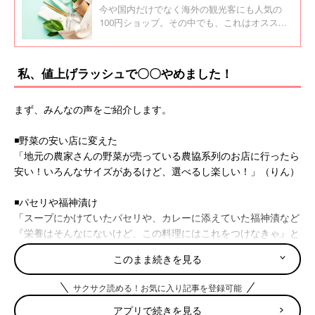
したくなる「私の100均ベストバイ」
今や国内だけでなく海外の観光客にも人気の
100円ショップ。その中でも、これはオスス
メ！という商品について「たまひよ」アプリユ
ーザーに聞くとともに、６年で1000万円貯めた
くぅちゃんのベストバイを教えてもらいまし
私、値上げラッシュで〇〇やめました！
た。
まず、みんなの声をご紹介します。
◾️野菜の安い店に変えた
「地元の農家さんの野菜が売っている農協系列のお店に行ったら
安い！いろんなサイズがあるけど、選べるし楽しい！」（りん）
◾️パセリや福神漬け
「スープにかけていたパセリや、カレーに添えていた福神漬など
『栄養はそんなにないけど、この料理にはこれをつけなきゃ』と
思っていたものもなくしてみたら、別に問題なかったです」（か
このまま続きを見る
ず）
サクサク読める！お気に入り記事を登録可能
◾️毎日のシャンプー
アプリで続きを見る
「子育てが始まってから、シャンプーを毎日しなくてもOKにし