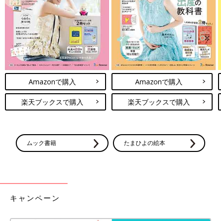
我が家の場合、まずソーダストリーム。炭酸水の消費量が多いの
でペットボトルの炭酸水を購入するより節約になりました。ヨー
グルトメーカーも大活躍で、R-I飲料と牛乳だけで、健康的で美
味しい1リットル分のヨーグルトができます。
また、電気圧力鍋は料理のレパートリーが増え、毎日自炊するこ
とで食費節約に役立ちました。
節約のためにお金を使わないことも大事ですが、購入することで
節約につながることもあるので、検討してみてはいかがでしょ
Amazonで購入
Amazonで購入
う」（くぅちゃん）
楽天ブックスで購入
楽天ブックスで購入
思い切ってやめてみたらラクになった！
地味家事の数々。見直しのチャンスはこ
んなときに！
今回目指すのは、ストレスだった家事からの解
放です。「たまひよ」アプリユーザーに聞いた
ムック書籍
たまひよの絵本
意見とともに、生活デザイン研究室代表はらむ
らようこさんにアドバイスをいただきました。
値上がりしないものがないほど、物価が上昇。食費や日用品の購
入価格を抑えなくてはと思いがちです。価格を抑えるものと、そ
うでないもののバランスは大事ですね。
キャンペーン
（取材・文／酒井範子、たまひよONLINE編集部）