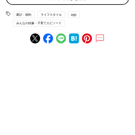
ました。外に出ない日は楽して、結果的にシャンプー等の消費量
が減って経済的に！」（ようちゃん）
家計・節約
ライフスタイル
app
みんなの妊娠・子育てエピソード
◾️お風呂の設定温度
「光熱費の節約のため、お風呂の温度を下げて家族みんなで一気
に入り、すませるようにしたらうまくいきました」（ぽんし）
◾️まめに掃除して消臭剤いらずに
「夫がいつも風呂やトイレに置く消臭剤を買っていましたが、最
近は置かなくなりました。ある程度掃除していたら、ニオイなん
て気にならないです！子どもに食べさせたい魚の種類がスーパー
で高い場合は、シーチキンや離乳食キットで済ませています」
（あず）
◾️鶏もも肉と豚肉
「食品類の値段が上がり、お肉の値段も上がったので贅沢はでき
なくなりました。以前は鶏もも肉や、豚肉を買っていましたが、
節約と称して、現在、我が家では鶏胸肉しか買いません。鶏胸肉
はパサつくので食べづらいと思っていたのですが、鶏チャーシュ
ーを作ったり炊飯器調理をしたりすることによって、しっとりと