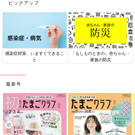
ピックアップ
てみると、意外にこれでいいかもと、新しい発見があります。も
うすぐストックがなくなるから買わなくてはと思っていても、他
のもので代用できるものもあるのではないでしょうか。少し様子
を見て、それでも必要なものか、そうでないかを見極めましょ
う。価格を下げたり、そのまま買わなくなり他のもので代用でき
たりするものがわかると思います。
また、安いと買いだめしがちですが、自分なりに定量を決め、ス
感染症対策、いますぐできるこ
「もしものときの」赤ちゃん・
トックを増やさないことも大事です。特に、特売品など買いだめ
と
家族の防災
しすぎると、使いきれずに無駄になることがあるので注意が必要
です。
子ども用品など、使う期間が短いバウンサーや抱っこ紐などは、
最新号
SNSなどで情報収集しメルカリなどを活用するという方法も。意
外に状態がいいものが見つかるのでチェックしてみてはいかがで
しょう。
節約というと、ものを買わないイメージがありますが、費用対効
果を考え、便利なものを購入して節約に役立てるという方法もあ
ると、私は思っています。