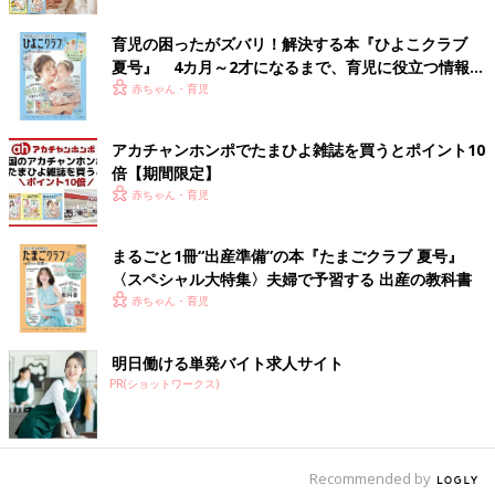
切にしたらガス代が7,000円も削減できました」（はるたん）
育児の困ったがズバリ！解決する本『ひよこクラブ
◾️お菓子を買う頻度
夏号』 4カ月～2才になるまで、育児に役立つ情報が
「子どものアレルギーを考慮すると手作りが安心できるので、蒸
いっぱい！
赤ちゃん・育児
しパンやさつまいもソテーなど、レンジで簡単におやつ作りをし
て少しずつレパートリーを増やしています。たまに市販のお菓子
アカチャンホンポでたまひよ雑誌を買うとポイント10
を食べるとこんなに甘かったっけ？と思うようになり、お菓子離
倍【期間限定】
れが自分もできて健康にもいいのかな？と、今は感じています」
赤ちゃん・育児
（おかゆ）
まるごと1冊“出産準備”の本『たまごクラブ 夏号』
◾️安い紙おむつに変更
〈スペシャル大特集〉夫婦で予習する 出産の教科書
「紙おむつが高いので、試しに少し安いメーカーのものにした
赤ちゃん・育児
ら、意外にも使い心地は快適そうで、昼間に使うなら充分でし
た」（サボみ）
明日働ける単発バイト求人サイト
食費や日用品の節約はバランスが大事！日用品や食
PR(ショットワークス)
材の見直し方とは…
ここでは節約の著書がある、人気インスタグラマーであり、
時短
Recommended by
節約家のくぅちゃんに食費や日用品の節約について聞いてみまし