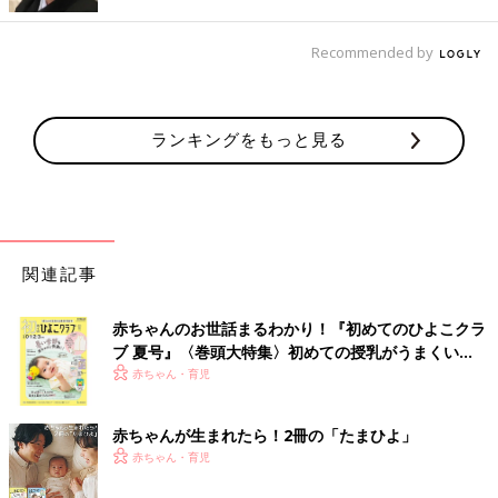
トリートメント使っていたけど市販の少しいいものに変更。髪の
状態も前よりいい感じです」（ゆん）
Recommended by
◾️市販のドレッシング
「ドレッシング！意外と家にある調味料で十分です。作る量を加
ランキングをもっと見る
減すれば賞味期限も気にしなくていいし、何より無添加のものを
気軽に摂れて◎」（カイコ）
◾️白米
「白米を食べないようになりダイエット効果あり！」（みん）
関連記事
◾️水道光熱費の節約
「裏毛付きゴム手袋をつければ食器洗いは水でできました。毎朝
赤ちゃんのお世話まるわかり！『初めてのひよこクラ
1度ケトルでお湯を沸かし保温できる水筒に入れ、落ちない油汚
ブ 夏号』〈巻頭大特集〉初めての授乳がうまくい
れはそれで対応しています。シャワーは家族全員立て続けに入
く！ おっぱい・ミルクの基本と夏のトラブル 解決テ
赤ちゃん・育児
り、最後にベビーバスのお湯をためるとき、途中で給湯器の電源
ク
を切り水道管に残ったお湯もしっかり使っています。今までシャ
赤ちゃんが生まれたら！2冊の「たまひよ」
ワーは出しっぱなしでしたが、今は予洗い⇒シャンプー＆洗顔⇒
赤ちゃん・育児
まとめて流す⇒トリートメント＆ボディウォッシュ⇒まとめて流
す⇒はねた泡や床は水で流すといったように、とにかくお湯を大