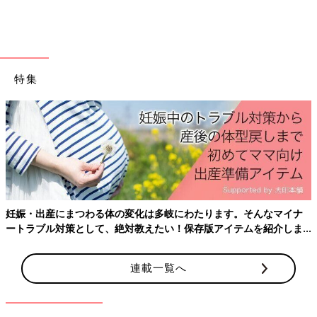
た。
「体験談を読むと、みなさんいろいろな工夫をして節約されてい
ることがわかります。
日頃から食事を手作りしたり、光熱費の節約などを心がけたりし
特集
ていても、今の物価の上昇のスピードについていけず苦労します
ね。
私もみなさんが実践されている節約のほか、SNSの情報を参考に
したり、ふるさと納税を活用したりして節約しています。家族の
誕生日の外食費や旅行などイベント費は別に用意しているもの
の、以前に比べて外食の回数は減りました。
妊娠・出産にまつわる体の変化は多岐にわたります。そんなマイナ
ただ、これだけいろいろなものが値上がりすると、どこをどう節
ートラブル対策として、絶対教えたい！保存版アイテムを紹介しま
約すればいいのかわからなくなるのではないでしょうか。けれど
す。
も、私はこだわりを捨てて、全部のランクを下げる必要なはいと
思います。
連載一覧へ
ポイントは、予算の中でこだわるもの、そうでないものを見極め
ることです。
日用品や調味料など普段よりお得なプライベートブランドを使っ