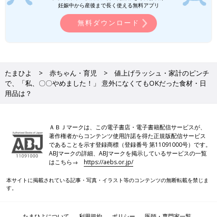
妊娠中から産後まで長く使える無料アプリ
無料ダウンロード
たまひよ
赤ちゃん・育児
値上げラッシュ・家計のピンチ
で、「私、〇〇やめました！」 意外になくてもOKだった食材・日
用品は？
PROFILE）
時短節約家。高校と中学生の2人の息子、夫の4人家族。看護師専
ＡＢＪマークは、この電子書店・電子書籍配信サービスが、
門学校を卒業後、18年間、看護師を務める。共働きにもかかわら
著作権者からコンテンツ使用許諾を得た正規版配信サービス
ずお金が貯められず、主婦を読者層とする生活情報誌を読んで節
であることを示す登録商標（登録番号 第11091000号）です。
約に目覚める。節約に手間も時間もかけない「時短節約家」とし
ABJマークの詳細、ABJマークを掲示しているサービスの一覧
はこちら→
https://aebs.or.jp/
て注目を集め、テレビや雑誌に登場多数。インスタグラムはフォ
ロワー数10万人超。著書に『節約主婦の今すぐ真似できる1000
本サイトに掲載されている記事・写真・イラスト等のコンテンツの無断転載を禁じま
万円貯蓄』（KADOKAWA）『くぅちゃんの食費がみるみる減る
す。
献立ルール』（FUSOSHAムック）のほか、5000冊以上売れてい
る節約に役立つ『献立ノート』がある。インスタライブも人気
（@me
gu
m.nakano）。
たまひよについて
利用規約
ポリシー
医師・専門家一覧