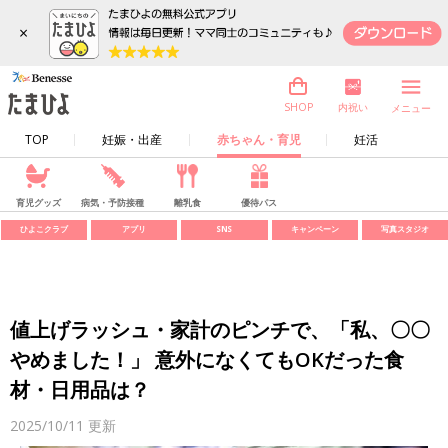
×
内祝い
SHOP
メニュー
TOP
妊娠・出産
赤ちゃん・育児
妊活
育児グッズ
病気・予防接種
離乳食
優待パス
ひよこクラブ
アプリ
SNS
キャンペーン
写真スタジオ
値上げラッシュ・家計のピンチで、「私、〇〇
やめました！」 意外になくてもOKだった食
材・日用品は？
2025/10/11
更新