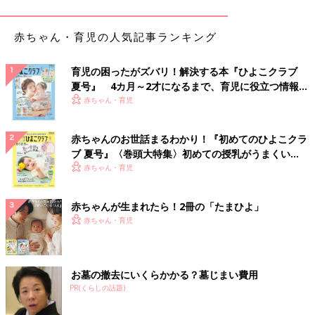
した味わいになるので意外と食べることができそう！となり、家
計が助かっています」（ハルカラテ）
赤ちゃん・育児の人気記事ランキング
◾️お水代を節約
「水を浄水機型のウォーターサーバーにしたら、かなり節約にな
育児の困ったがズバリ！解決する本『ひよこクラブ
った！」（まめ）
夏号』 4カ月～2才になるまで、育児に役立つ情報が
いっぱい！
赤ちゃん・育児
◾️トイレットペーパーはダブルからシングルに
「トイレットペーパーはダブル以外考えられなかったけど、意外
赤ちゃんのお世話まるわかり！『初めてのひよこクラ
とシングルでもいけること判明しました(笑)。使いすぎていたん
ブ 夏号』〈巻頭大特集〉初めての授乳がうまくい
だなと、夫と少し反省できました！」（りちゃむ）
く！ おっぱい・ミルクの基本と夏のトラブル 解決テ
赤ちゃん・育児
ク
◾️外食の回数
赤ちゃんが生まれたら！2冊の「たまひよ」
「値上げラッシュで外食する回数を減らしていた最初の頃は、休
赤ちゃん・育児
みの日に料理を作るのがめんどうくさいなぁと思っていたのです
が、慣れてくるとだんだん家で食べるほうが楽ちん！と思えるよ
うに。休みで時間があるからこそ、新しいレシピに挑戦してみよ
うという気持ちになり、結果オーライです！」（ガソリン）
お墓の撤去にいくらかかる？墓じまい費用
PR(くらしの話題)
◾️サロン系のヘアケア製品
「自分のシャンプーとトリートメント！サロン系のシャンプー、