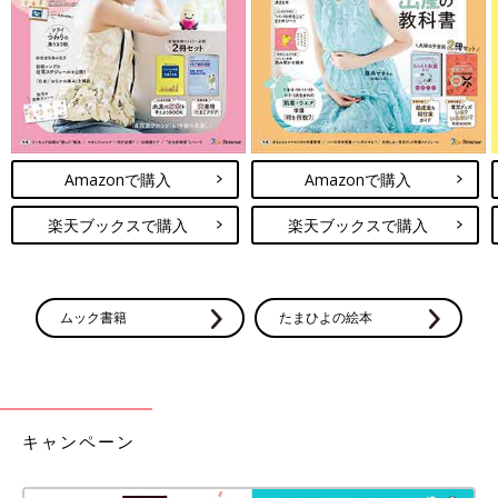
――通学中はいろいろなものに気を取られて前を見て歩くのが難
しい子もいるかと思いますが･･･
清永 そもそも子どもの視野は大人より狭く、何かを見ようとす
るとキョロキョロしがちです。左右の視野は大人約150度に対し
子どもは約90度、上下の視野は大人約120度に対し子どもは約70
Amazonで購入
Amazonで購入
度です。
楽天ブックスで購入
楽天ブックスで購入
両手で輪を作るようにして目元にあててみてください。上下左
右、見える範囲が狭いですよね。子どもの視野は大人より、だい
たいこのくらい狭いと理解するといいと思います。
ムック書籍
たまひよの絵本
子どもをねらう犯罪者が「よし、あの子にしよう」と最初のスイ
ッチを入れるのが、20メートル離れた地点といわれています。そ
のため、20メートルくらい先を見て普段と違う様子がないか確認
しながら歩くのが理想ですが、それができるのは小学5～6年生ご
ろです。また、子どもを連れ去ろうと最終的に決断するのが6メ
キャンペーン
ートルに近づいた地点といわれています。小学1年生の子の場合
は、少なくともその6メートル離れた地点までは確認しながら歩