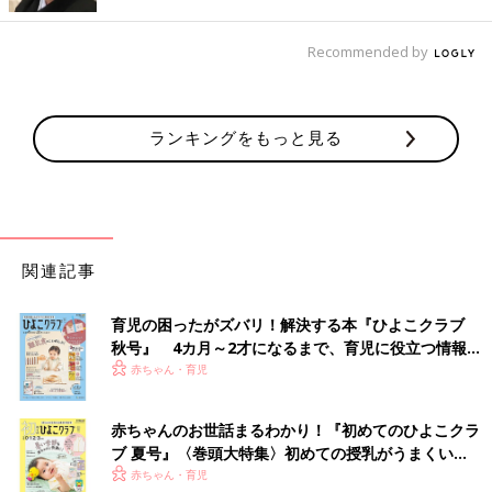
いざというとき防犯ブザーを鳴らせる子は2％という調査結果が
あります。事前の練習がないと実際に使えないことが多いんで
す。
Recommended by
また、お友だちとの貸し借りや、ふざけながらの使用はしないな
ど使い方のルールも決めておきましょう。練習は月に1回ほど行
ランキングをもっと見る
うことで、故障していないか、電池がきれていないかなどが確認
でき、安全・防犯への意識を改めて高めることもできます。
キッズ携帯を用意する場合は、ママ・パパに緊急連絡する練習も
しておきましょう。
関連記事
通学路のマップを作ろう。危ない場所のヒントは
「ひ・ま・わ・り」
育児の困ったがズバリ！解決する本『ひよこクラブ
秋号』 4カ月～2才になるまで、育児に役立つ情報が
いっぱい！
赤ちゃん・育児
赤ちゃんのお世話まるわかり！『初めてのひよこクラ
ブ 夏号』〈巻頭大特集〉初めての授乳がうまくい
く！ おっぱい・ミルクの基本と夏のトラブル 解決テ
赤ちゃん・育児