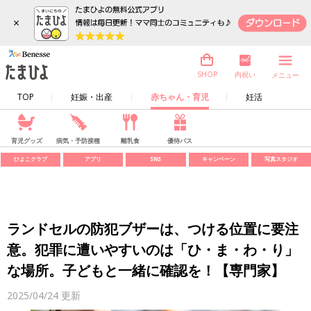
×
内祝い
SHOP
メニュー
TOP
妊娠・出産
赤ちゃん・育児
妊活
育児グッズ
病気・予防接種
離乳食
優待パス
ひよこクラブ
アプリ
SNS
キャンペーン
写真スタジオ
ランドセルの防犯ブザーは、つける位置に要注
意。犯罪に遭いやすいのは「ひ・ま・わ・り」
な場所。子どもと一緒に確認を！【専門家】
2025/04/24
更新