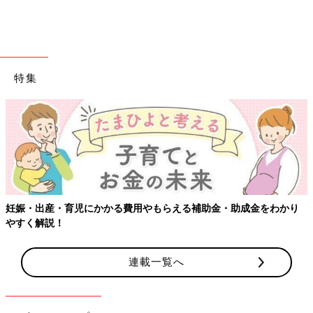
を確認しておくといいでしょう。10メートル先が真っ暗で見えな
いのは危険です。習い事や学童クラブに通う場合はその道も一緒
に歩いて確認しておくとむやみに心配しなくて済みます。
――どのように歩き、子どもに危ない場所を教えるといいです
特集
か？
清永 おすすめしているのが、親子で歩きながら通学路のマップ
を作ることです。最初に紙に自宅と学校を書き、線でつないで通
学路とします。それを手にして歩きながら、交番やコンビニなど
の安全な場所や、公園のトイレや人気のない空き地などの危ない
場所（ひ・ま・わ・りの場所）を書き込んでいきます。
歩きながら「ここから1人になるね。前を見てさっさと歩こう。
妊娠・出産・育児にかかる費用やもらえる補助金・助成金をわかり
知らない人に声をかけられても絶対について行ってはダメだよ」
やすく解説！
「自動販売機の横には犯罪者が隠れているかも！1人で歩くとき
は、急に腕をつかまれないよう少し離れて歩こう」などと具体的
連載一覧へ
に教えましょう。
「ここで気をつけることは何だっけ？」と親が質問して子どもに