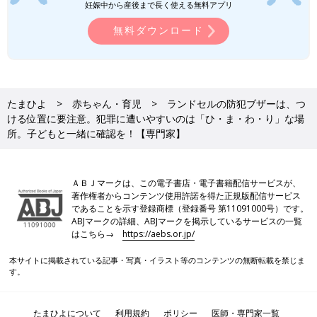
妊娠中から産後まで長く使える無料アプリ
「あれもこれも危ない」と思ってしまうと、小学校に入学したこ
とに対し、楽しい気持ちより不安な気持ちが勝ってしまうかもし
無料ダウンロード
れません。子どもをねらう犯罪者はごくわずかで、社会の大半
が“いい人”です。むやみにおびえて過ごすことのないよう、新年
度が始まったばかりの今のタイミングに防犯ブザーと通学路マッ
プを再確認し、いざというときに身を守る練習をしておきましょ
う。
たまひよ
赤ちゃん・育児
ランドセルの防犯ブザーは、つ
ける位置に要注意。犯罪に遭いやすいのは「ひ・ま・わ・り」な場
所。子どもと一緒に確認を！【専門家】
●記事の内容は2025年4月の情報で、現在と異なる場合がありま
す。
ＡＢＪマークは、この電子書店・電子書籍配信サービスが、
NPO法人体験型安全教育支援機構
著作権者からコンテンツ使用許諾を得た正規版配信サービス
であることを示す登録商標（登録番号 第11091000号）です。
『あぶないときは いやです、だめです、いきません』
ABJマークの詳細、ABJマークを掲示しているサービスの一覧
はこちら→
https://aebs.or.jp/
本サイトに掲載されている記事・写真・イラスト等のコンテンツの無断転載を禁じま
す。
たまひよについて
利用規約
ポリシー
医師・専門家一覧