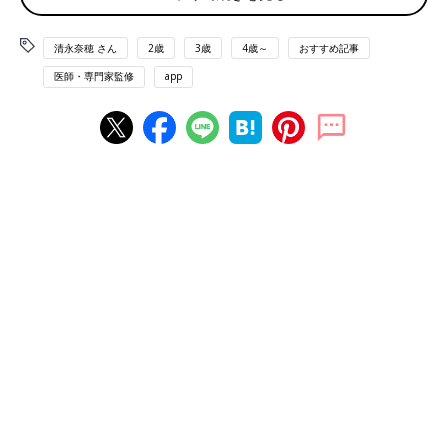
だめです、いきません 親が教える子どもを守
る安全教育』（単著、岩崎書店2021）、『あぶ
清永奈穂 さん
2歳
3歳
4歳～
おすすめ記事
ないときは いやです、だめです、いきませ
ん 子どもの身をまもるための本』（単著、岩
医師・専門家監修
app
崎書店2022）他。
ぜひ用意したい防犯ブザー。身につける位置に要注
意
――子どもの小学校入学を喜ぶ一方で安全・防犯に不安を持つマ
マ・パパは多いと思います。用意するといいものを教えてくださ
い。
清永先生（以下敬称略）もっともおすすめしたいのは防犯ブザー
です。とっさの際にひもを引くだけなので子どもでも簡単に使え
ます。大音量のブザーが鳴ると犯罪者が犯罪を断念し、まわりの
大人が駆けつけるなど子どもを守るのに役立ちます。
ただ、注意したいのは装着する位置。ランドセルの横でなく、必