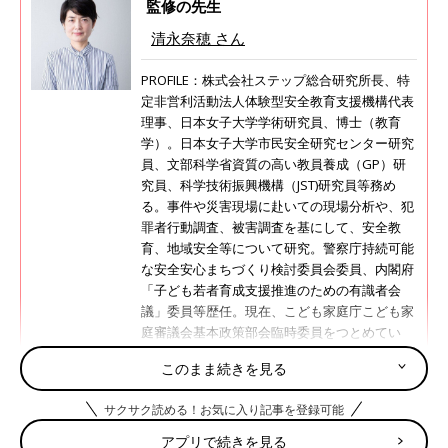
監修の先生
清永奈穂 さん
PROFILE：株式会社ステップ総合研究所長、特
定非営利活動法人体験型安全教育支援機構代表
理事、日本女子大学学術研究員、博士（教育
学）。日本女子大学市民安全研究センター研究
員、文部科学省資質の高い教員養成（GP）研
究員、科学技術振興機構（JST)研究員等務め
る。事件や災害現場に赴いての現場分析や、犯
罪者行動調査、被害調査を基にして、安全教
育、地域安全等について研究。警察庁持続可能
な安全安心まちづくり検討委員会委員、内閣府
「子ども若者育成支援推進のための有識者会
議」委員等歴任。現在、こども家庭庁こども家
庭審議会基本政策部会臨時委員をつとめてい
る。主な著書に、『犯罪からの子どもの安全を
このまま続きを見る
科学する』(共著、ミネルヴァ書房2012)、『犯
罪や地震から子どもの命を守る！』（小学館
サクサク読める！お気に入り記事を登録可能
2013）、『犯罪から園を守る！子どもを守
る！』（単著、メイト社2018）、『いやです、
アプリで続きを見る