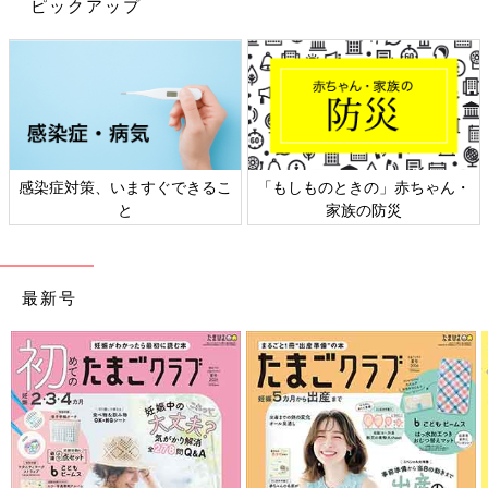
答えさせるのを繰り返すとより注意するようになりますよ。
ピックアップ
小学1年生の子は最低6メートル先をまっすぐ見て歩
くことが大事
――安全な場所、危ない場所を把握する以外に子どもに意識させ
るといいことはありますか？
感染症対策、いますぐできるこ
「もしものときの」赤ちゃん・
清永 いちばんは、しっかり前を向いて歩く習慣をつけることで
と
家族の防災
す。
「通学路は、保育園の送迎時でもよく通っていて知った道だか
最新号
ら」と安心するのは少し待って。保育園や
幼稚園
のころにママや
パパと一緒に歩いた道だったり、自転車送迎などで通い慣れた道
だったりしても、子どもが自分の足で歩くとなると勝手が違うこ
とがあります。
入学したばかりのころや新しい習い事に通い始めたばかりのころ
は、行き帰りの途中で迷子になる子も。必ず覚えるまで一緒に歩
いてください。