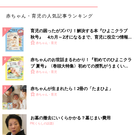
ず肩を通す持ち手の部分につけること。左右ありますが、利き手
などを考えながらより引きやすいほうにつけましょう。
赤ちゃん・育児の人気記事ランキング
ランドセルの横につける子もいますが、後ろから犯罪者にはがい
絞めにされたときなどに、横についている防犯ブザーを鳴らすの
育児の困ったがズバリ！解決する本『ひよこクラブ
は難しいです。肩を通す持ち手部分に取りつけたときも、防犯ブ
秋号』 4カ月～2才になるまで、育児に役立つ情報が
ザーのひもは、子どもがいつでもすぐに引っ張れるよう腰の高さ
いっぱい！
赤ちゃん・育児
に調節してください。
赤ちゃんのお世話まるわかり！『初めてのひよこクラ
そのほか親子で連絡を取り合いたいならキッズ携帯、子どもの位
ブ 夏号』〈巻頭大特集〉初めての授乳がうまくい
置を確認したいならGPSと必要に応じて用意するといいでしょ
く！ おっぱい・ミルクの基本と夏のトラブル 解決テ
赤ちゃん・育児
う。
ク
赤ちゃんが生まれたら！2冊の「たまひよ」
――防犯アイテムを用意すれば安心でしょうか？そのほかにした
赤ちゃん・育児
ほうがいいことはありますか？
清永 実際に使ってみることです。ロールプレーイングゲームの
ようにママ・パパが犯罪者の役になって子どもの手を引っ張るな
お墓の撤去にいくらかかる？墓じまい費用
どし、子どもが防犯ブザーを鳴らす練習をしてください。
PR(くらしの話題)