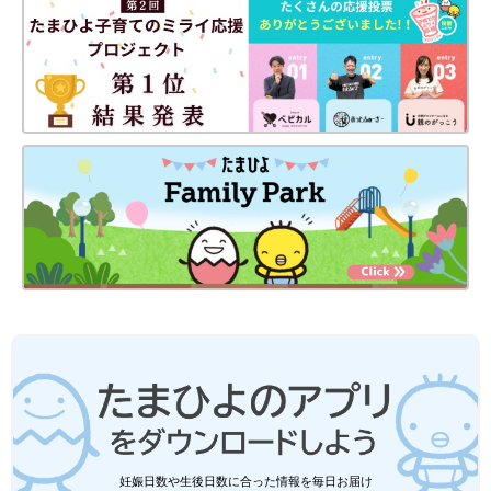
く習慣をつけたいところです。
犯罪者というのは最初から危ないわけではなく「変な人」から
「あやしい人」、それから「危ない人」へと変化します。この
「あやしい人」の段階で、もう6メートルくらいの地点まで近づ
いていることが多いので、この段階で子どもが走って距離をと
る、防犯ブザーのひもを握り、いつでも引けるようにするといっ
た準備ができるといいでしょう。
また、前だけ見るのではなく、家に入る前には一度振り返り、6
メートル後ろを確認する習慣をつけるとなおいいです。後ろから
ついてきて、すっと一緒に玄関に入ってくる犯罪者もいるからで
す。
子どもには、しつこく話しかけてくる、近づいてくる、見つめて
くる、ついてくるなどする人がいたら注意するよう教えてくださ
い。事前の準備をしっかりすれば、むやみに心配せず安心して新
生活に臨めると思います。
お話・監修／清永奈穂先生 取材・文／永井篤美、たまひよ
ONLINE編集部
妊娠日数や生後日数に合った情報を毎日お届け