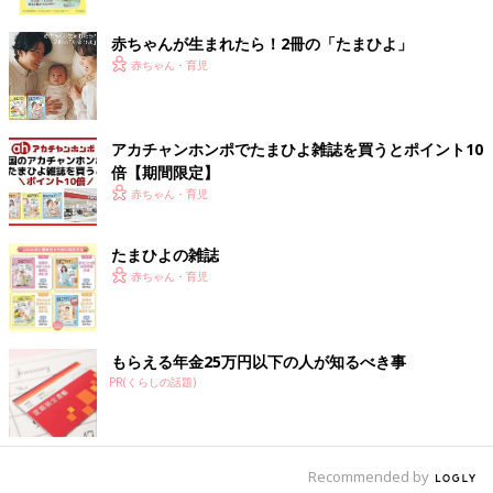
ク
赤ちゃんが生まれたら！2冊の「たまひよ」
赤ちゃん・育児
「危ない場所のヒントはひ・ま・わ・り」と清永先生。危ないことが起こりやすい
アカチャンホンポでたまひよ雑誌を買うとポイント10
のはどんな場所なのか、親子で確認しておきましょう。
倍【期間限定】
――小学校に入学すると子どもだけで通学するのが基本になりま
赤ちゃん・育児
す。入学したばかりの時期は親が付き添ったり、学校によっては
4月中は地域の方の見守りがあったりするでしょうが、いずれ子
たまひよの雑誌
どもだけで通学するように。また、4～5月は新しい習い事を始め
赤ちゃん・育児
たり、学童クラブに通い始めたり、学校以外でも生活に変化があ
る子も。安全に通うため、親子ともにどんな心構えをするといい
でしょうか？
もらえる年金25万円以下の人が知るべき事
清永 親子で通学路を歩きながら、周囲の様子を見直しましょ
PR(くらしの話題)
う。人や車の流れを把握できる通学と同じ時間帯が望ましいで
す。
Recommended by
夜は日中と景色が一変するので街灯の数や間隔、道の明るさなど