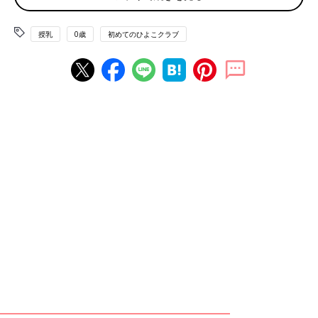
も影響します。授乳のたびにコップ1杯分の水分（約200mL）を
とることを意識して。
授乳
0歳
初めてのひよこクラブ
Q. 暑い日に人肌の温かいミルクを飲ませたら赤ちゃ
んがのぼせたりしないか不安でした
A. 暑いからと必要以上にミルクを冷やす必要はありません
赤ちゃんは体温調節機能が未発達です。大人が冷たいと感じるほ
どのミルクは体を冷やす恐れがあり、胃腸に負担もかかります。
夏でもミルクの温度は人肌が基本です。冷蔵庫や保冷剤などで必
要以上にミルクを冷やすのは避けましょう。
たくさん汗をかいたり、のどが渇きやすかったりする夏は、赤ち
ゃんの授乳も「これでいいの？」「こんなときはどうしたら？」
と悩みが増えがちです。とくに赤ちゃんは、まだ言葉で意思表示
ができないので、ママ・パパは心配ですよね。今年の夏も、全国
的に猛暑が予想されています。この記事の解決法を参考に、授乳
時間を快適に乗り越えてくださいね！