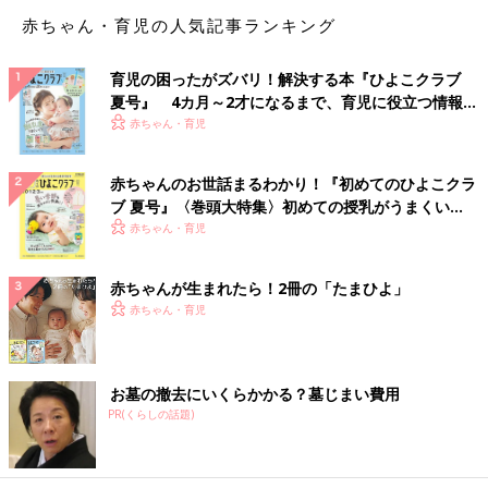
赤ちゃん・育児の人気記事ランキング
「初めてのひよこクラブ夏号」の巻頭大特集「母乳・ミルク・混
合 夏の授乳がうまくいく入門ガイド」では、母乳・ミルクの量
や飲み方の変化の見通し、母乳・ミルクの飲ませ方の基本、授乳
育児の困ったがズバリ！解決する本『ひよこクラブ
のトラブル解消法など、おさえておきたい授乳の基本を紹介して
夏号』 4カ月～2才になるまで、育児に役立つ情報が
いっぱい！
います。ぜひご覧ください！
赤ちゃん・育児
中村真奈美先生PROFILE
赤ちゃんのお世話まるわかり！『初めてのひよこクラ
ブ 夏号』〈巻頭大特集〉初めての授乳がうまくい
保健師・助産師・看護師。病院勤務を経て、地域で新生児訪問、
く！ おっぱい・ミルクの基本と夏のトラブル 解決テ
赤ちゃん・育児
乳児健診、母乳沐浴訪問に携わる。育良クリニックで母乳外来を
ク
担当しながら出張専門助産師として活躍したのち、せるか助
産院
赤ちゃんが生まれたら！2冊の「たまひよ」
（東京都港区）を開院。
赤ちゃん・育児
監修／中村真奈美先生 撮影／中田陽子［マエティコ］ スタイ
リング／殿村美咲 取材・文／高本亜紀、ひよこクラブ編集部
お墓の撤去にいくらかかる？墓じまい費用
PR(くらしの話題)
参考／『初めてのひよこクラブ』2025年夏号「母乳・ミルク・
混合 夏の授乳がうまくいく入門ガイド」特集