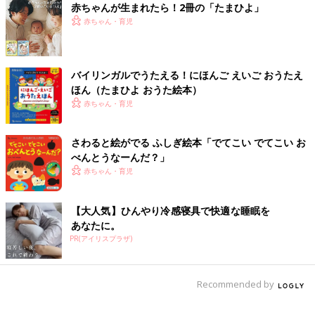
赤ちゃんが生まれたら！2冊の「たまひよ」
赤ちゃん・育児
Amazonで購入する（送料無料）
バイリンガルでうたえる！にほんご えいご おうたえ
楽天ブックスで購入する（送料無料）
ほん（たまひよ おうた絵本）
赤ちゃん・育児
さわると絵がでる ふしぎ絵本「でてこい でてこい お
べんとうなーんだ？」
赤ちゃん・育児
【大人気】ひんやり冷感寝具で快適な睡眠を
あなたに。
PR(アイリスプラザ)
Recommended by