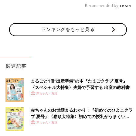
●掲載している情報は2025年5月現在のものです。
Recommended by
『初めてのひよこクラブ』最新号はこちら！
ランキングをもっと見る
関連記事
まるごと1冊“出産準備”の本『たまごクラブ 夏号』
〈スペシャル大特集〉夫婦で予習する 出産の教科書
赤ちゃん・育児
赤ちゃんのお世話まるわかり！『初めてのひよこクラ
ブ 夏号』〈巻頭大特集〉初めての授乳がうまくい
く！ おっぱい・ミルクの基本と夏のトラブル 解決テ
赤ちゃん・育児
ク