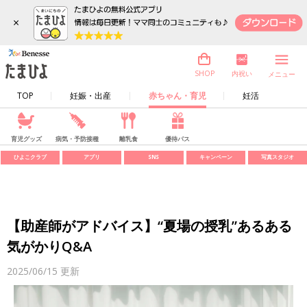
×
内祝い
SHOP
メニュー
TOP
妊娠・出産
赤ちゃん・育児
妊活
育児グッズ
病気・予防接種
離乳食
優待パス
ひよこクラブ
アプリ
SNS
キャンペーン
写真スタジオ
【助産師がアドバイス】“夏場の授乳”あるある
気がかりQ&A
2025/06/15
更新