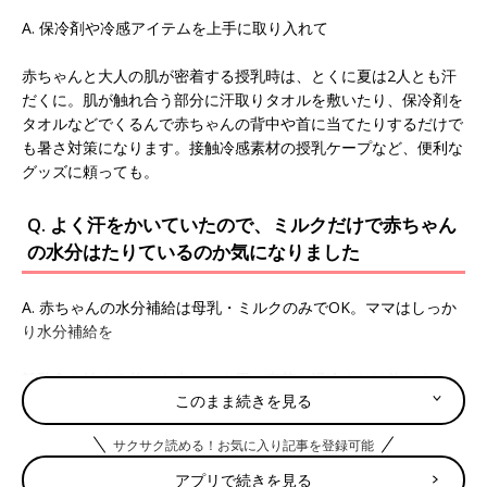
A. 保冷剤や冷感アイテムを上手に取り入れて
赤ちゃんと大人の肌が密着する授乳時は、とくに夏は2人とも汗
だくに。肌が触れ合う部分に汗取りタオルを敷いたり、保冷剤を
タオルなどでくるんで赤ちゃんの背中や首に当てたりするだけで
も暑さ対策になります。接触冷感素材の授乳ケープなど、便利な
グッズに頼っても。
Q. よく汗をかいていたので、ミルクだけで赤ちゃん
の水分はたりているのか気になりました
A. 赤ちゃんの水分補給は母乳・ミルクのみでOK。ママはしっか
り水分補給を
離乳食を始める前でも赤ちゃん用の麦茶や湯冷ましは飲めます
このまま続きを見る
が、まだ母乳・ミルクからすべての栄養をとる時期。麦茶などを
飲みすぎて母乳・ミルクの量が減ることを防ぐため、基本的には
サクサク読める！お気に入り記事を登録可能
水分補給は母乳・ミルクのみでOKです。一方で、とくに母乳育
児中のママは、体の水分が失われがち。水分不足は、母乳の出に
アプリで続きを見る