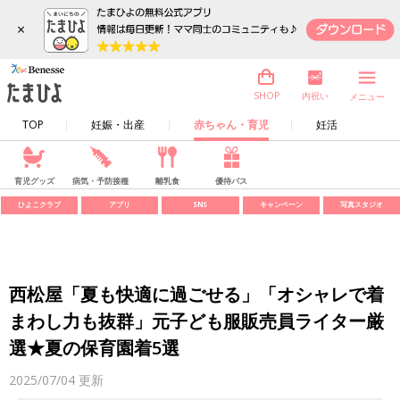
×
内祝い
SHOP
メニュー
TOP
妊娠・出産
赤ちゃん・育児
妊活
育児グッズ
病気・予防接種
離乳食
優待パス
ひよこクラブ
アプリ
SNS
キャンペーン
写真スタジオ
西松屋「夏も快適に過ごせる」「オシャレで着
まわし力も抜群」元子ども服販売員ライター厳
選★夏の保育園着5選
2025/07/04
更新