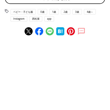
ベビー・子ども服
0歳
1歳
2歳
3歳
4歳～
Instagram
西松屋
app
出典：Instagramアカウント「s_e_n_chan22」
こちらはs_e_n_chan22さんが購入した、花柄の半袖Tシャツ。立
体的な花のモチーフが可愛く、高見えするアイテムです♪ 白×ブ
ルーの爽やかな色味で、夏コーデにもぴったり。「保育園に白色
の服は着せたくない」と避ける人が多いかもしれませんが、757
円というプチプラ価格なので、チャレンジしやすいのでは？保育
園では、デニムやレギンスと合わせたコーデに。お出かけなら、
チュールスカートやワイドパンツと合わせたコーデがおすすめで