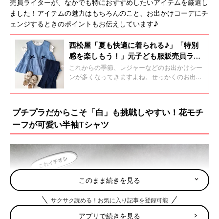
売員ライターが、なかでも特におすすめしたいアイテムを厳選し
ました！アイテムの魅力はもちろんのこと、お出かけコーデにチ
ェンジするときのポイントもお伝えしています♪
西松屋「夏も快適に着られる♪」「特別
感を楽しもう！」元子ども服販売員ライ
ター厳選★お出かけアイテム5選
これからの季節、レジャーなどのお出かけシー
ンが多くなってきますよね。せっかくのお出か
けなので、保育園などでは着づらい「特別感」
のあるファッションを楽しみたいもの。そこで
元子ども服販売員ライターが、西松屋でゲット
プチプラだからこそ「白」も挑戦しやすい！花モチ
できる「夏のお出かけアイテム」を集めまし
ーフが可愛い半袖Tシャツ
た！アイテムの魅力や着こなしポイントもお伝
えしておりますので、チェックしてみてくださ
いね♪
このまま続きを見る
サクサク読める！お気に入り記事を登録可能
アプリで続きを見る