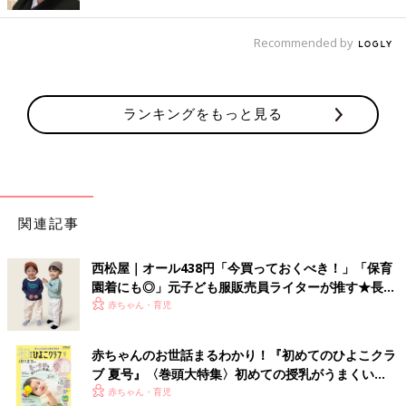
Recommended by
出典：Instagramアカウント「ayachan0803」
ayachan0803さんが
西松屋
でゲットしたのは、こちらのリンガー
ランキングをもっと見る
Tシャツ。パイピング部分やロゴの配色がとても可愛いですよ
ね！トレンドライクなデザインなので、「保育園着もオシャレに
したい」という人にぴったり♪ 80〜160cmまで色違いで展開さ
れているので、きょうだいでのリンクコーデも叶います◎。サロ
ペットやサイクルパンツなどと合わせると、お出かけスタイルに
関連記事
も♪
西松屋｜オール438円「今買っておくべき！」「保育
甘めスタイルが好きなキッズに♪ すそフリルのハー
園着にも◎」元子ども服販売員ライターが推す★長袖
フパンツ
Tシャツ5選
赤ちゃん・育児
赤ちゃんのお世話まるわかり！『初めてのひよこクラ
ブ 夏号』〈巻頭大特集〉初めての授乳がうまくい
く！ おっぱい・ミルクの基本と夏のトラブル 解決テ
赤ちゃん・育児