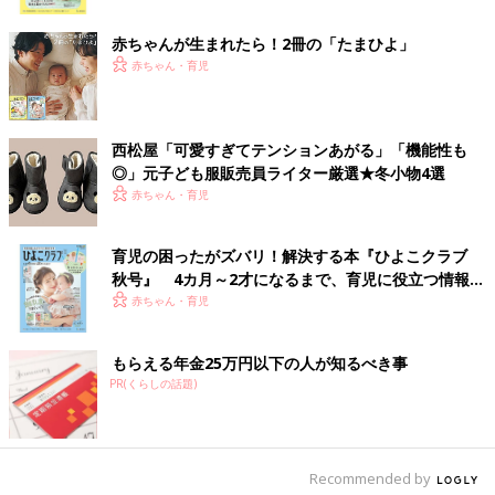
ク
赤ちゃんが生まれたら！2冊の「たまひよ」
赤ちゃん・育児
西松屋「可愛すぎてテンションあがる」「機能性も
◎」元子ども服販売員ライター厳選★冬小物4選
赤ちゃん・育児
育児の困ったがズバリ！解決する本『ひよこクラブ
秋号』 4カ月～2才になるまで、育児に役立つ情報が
いっぱい！
赤ちゃん・育児
もらえる年金25万円以下の人が知るべき事
PR(くらしの話題)
Recommended by
出典：Instagramアカウント「s.mama_fashion」