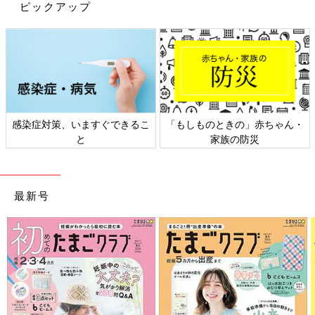
ピックアップ
感染症対策、いますぐできるこ
「もしものときの」赤ちゃん・
と
家族の防災
最新号
出典：Instagramアカウント「tsuru_tsuru_twins」
tsuru_tsuru_twinsさんが西松屋でゲットしたのは、シンプルなデ
ザインが魅力的な、こちらのトップス。ベーシックな色味なので
手持ちの服とも合わせやすく、着まわし力も抜群です！ワッフル
素材のため肌触りがよく、吸水性や通気性にも優れているので、