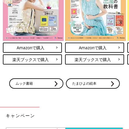
夏の保育園着にぴったり♪ 別売りで同デザインのショートパンツ
も販売されているので、こちらの投稿のようにセットアップでの
着用もおすすめです◎。薄手の柄シャツを羽織ったり、ボトムス
や小物にカラーを取り入れたりすると、簡単にお出かけコーデに
アレンジできますよ♪
1着は絶対に持っておきたい！着まわし力抜群の7分
Amazonで購入
Amazonで購入
丈パンツ
楽天ブックスで購入
楽天ブックスで購入
ムック書籍
たまひよの絵本
キャンペーン