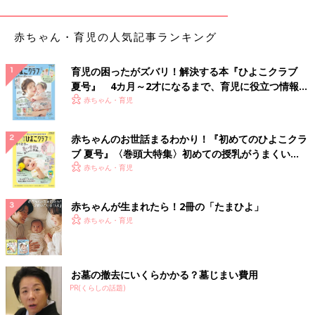
す◎
きょうだいリンクも叶う！超オシャレなリンガーT
赤ちゃん・育児の人気記事ランキング
シャツ
育児の困ったがズバリ！解決する本『ひよこクラブ
夏号』 4カ月～2才になるまで、育児に役立つ情報が
いっぱい！
赤ちゃん・育児
赤ちゃんのお世話まるわかり！『初めてのひよこクラ
ブ 夏号』〈巻頭大特集〉初めての授乳がうまくい
く！ おっぱい・ミルクの基本と夏のトラブル 解決テ
赤ちゃん・育児
ク
赤ちゃんが生まれたら！2冊の「たまひよ」
赤ちゃん・育児
お墓の撤去にいくらかかる？墓じまい費用
PR(くらしの話題)