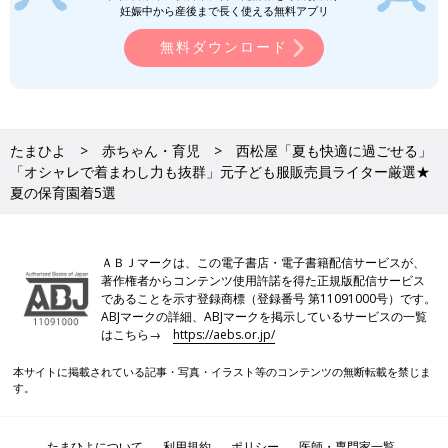
妊娠中から産後まで長く使える無料アプリ
西松屋・バースデイ「吸水・速乾・耐久
無料ダウンロード
性も◎」「前後が一目でわかる」元子ど
も服販売員ライターおすすめ★夏用肌着
少しずつ気温が高くなり、そろそろ夏用肌着を
5選
準備し始めた人も多いのではないでしょうか？
汗っかきなキッズは着替える機会も多いため、
できればプチプラの肌着をゲットしておきたい
ですよね！そこで今回は、元子ども服販売員ラ
たまひよ
赤ちゃん・育児
西松屋「夏も快適に過ごせる」
装飾がなく快適な素材を選んで♪
イターの私がおすすめする、プチプラブランド
「オシャレで着まわし力も抜群」元子ども服販売員ライター厳選★
の夏用肌着を集めました！アイテムの魅力や肌
夏の保育園着5選
着の選び方もお伝えしておりますので、ぜひチ
保育園着には、装飾が少なく、できるだけシンプルなデザインの
ェックしてくださいね♪
服を選びましょう。遊具に引っかかってしまうような装飾が付い
ていたり、着脱に時間がかかったりするような服は避けるのがベ
ＡＢＪマークは、この電子書店・電子書籍配信サービスが、
スト。また、夏は汗をかくため、吸水性や通気性、速乾性のある
著作権者からコンテンツ使用許諾を得た正規版配信サービス
であることを示す登録商標（登録番号 第11091000号）です。
素材を意識して選ぶのがおすすめです！ぜひ西松屋で、夏の保育
ABJマークの詳細、ABJマークを掲示しているサービスの一覧
園着にぴったりのアイテムを見つけてくださいね♪
はこちら→
https://aebs.or.jp/
(文：今井あやか)
本サイトに掲載されている記事・写真・イラスト等のコンテンツの無断転載を禁じま
今井あやか
す。
3人の子どもを育てる、30代の主婦WEBライター。ブランド子ど
たまひよについて
利用規約
ポリシー
医師・専門家一覧