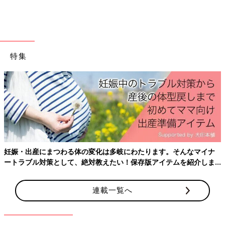
こちらは、s.mama_fashionさんが紹介しているハーフパンツ。
すそにフリルが付いたデザインで、シンプルなトップスと合わせ
るだけで可愛いコーデが叶うアイテムです。ハーフ丈なので足さ
ばきがよく、保育園などアクティブに動くシーンにもぴったり♪
綿100％素材なので肌に優しく、汗を吸収してくれるのも嬉しい
特集
ですね◎。お出かけコーデにチェンジするなら、ブラウスやシャ
ツなど、キレイめのトップスを合わせるのがおすすめ！
シンプルだからこそ超使える！セットアップも可能
なワッフルTシャツ
妊娠・出産にまつわる体の変化は多岐にわたります。そんなマイナ
ートラブル対策として、絶対教えたい！保存版アイテムを紹介しま
す。
連載一覧へ