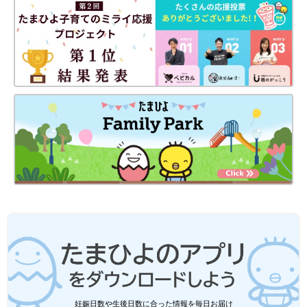
出典：Instagramアカウント「yuno_stagram」
こちらは、yuno_stagramさんが購入したレギンス。シンプルな
デザインなので着まわし力が高く、保育園着にぴったりです。7
分丈のため、すそを踏んで転倒してしまう心配が少ないところ
や、ひざ裏の汗を吸収してくれるところが魅力的♪ ビッグシルエ
ットのトップスやチュールキャミソールを合わせれば、お出かけ
感をプラスすることができますよ◎
妊娠日数や生後日数に合った情報を毎日お届け