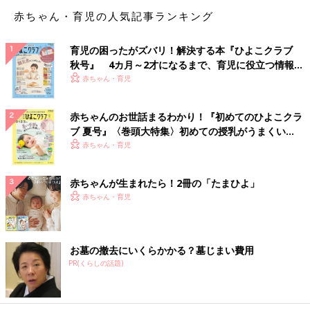
赤ちゃん・育児の人気記事ランキング
育児の困ったがズバリ！解決する本『ひよこクラブ
秋号』 4カ月～2才になるまで、育児に役立つ情報が
いっぱい！
赤ちゃん・育児
赤ちゃんのお世話まるわかり！『初めてのひよこクラ
ブ 夏号』〈巻頭大特集〉初めての授乳がうまくい
く！ おっぱい・ミルクの基本と夏のトラブル 解決テ
赤ちゃん・育児
ク
赤ちゃんが生まれたら！2冊の「たまひよ」
赤ちゃん・育児
お墓の撤去にいくらかかる？墓じまい費用
PR(くらしの話題)