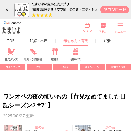
×
内祝い
SHOP
メニュー
TOP
妊娠・出産
赤ちゃん・育児
妊活
育児グッズ
病気・予防接種
離乳食
優待パス
ひよこクラブ
アプリ
SNS
キャンペーン
写真スタジオ
ワンオペの夜の怖いもの【育児なめてました日
記シーズン2 #71】
2025/08/27
更新
前の話
次の話