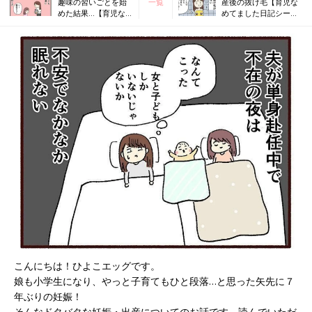
趣味の習いごとを始
一覧
産後の抜け毛【育児な
めた結果…【育児な
めてました日記シーズ
めてました日記シー
ン2 #72】
ズン2 #70】
こんにちは！ひよこエッグです。
娘も小学生になり、やっと子育てもひと段落…と思った矢先に７
年ぶりの妊娠！
そんなドタバタな妊娠・出産についてのお話です。読んでいただ