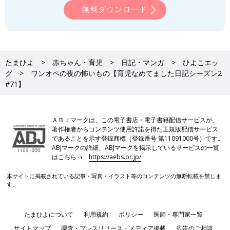
無料ダウンロード
たまひよ
赤ちゃん・育児
日記・マンガ
ひよこエッ
グ
ワンオペの夜の怖いもの【育児なめてました日記シーズン2
#71】
ＡＢＪマークは、この電子書店・電子書籍配信サービスが、
著作権者からコンテンツ使用許諾を得た正規版配信サービス
であることを示す登録商標（登録番号 第11091000号）です。
ABJマークの詳細、ABJマークを掲示しているサービスの一覧
はこちら→
https://aebs.or.jp/
本サイトに掲載されている記事・写真・イラスト等のコンテンツの無断転載を禁じま
す。
たまひよについて
利用規約
ポリシー
医師・専門家一覧
サイトマップ
調査・プレスリリース・メディア掲載
広告のご相談