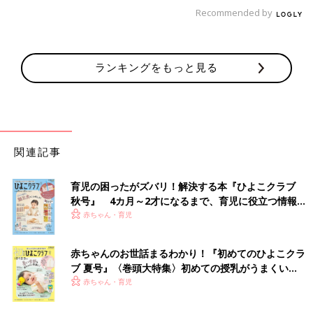
Recommended by
ランキングをもっと見る
おもちゃが急に動き出すことありませんか？しかも夜に限っ
て。。なんなんですかね、あの現象。
電源を切ればいいと分かっていても「もし切ったあとに鳴ってし
まったらもう立ち直れない…」と別の恐怖心が芽生えて、スイッ
チに手が伸びません。
今夜もビクビクしながら、ワンオペの夜を過ごしています。
関連記事
[ひよこエッグ]
育児の困ったがズバリ！解決する本『ひよこクラブ
育児漫画をSNSで公開中。
秋号』 4カ月～2才になるまで、育児に役立つ情報が
丁寧な暮らしに憧れているが、部屋はめちゃくちゃ。
いっぱい！
赤ちゃん・育児
インスタグラム：hiyokoegg11
赤ちゃんのお世話まるわかり！『初めてのひよこクラ
ブ 夏号』〈巻頭大特集〉初めての授乳がうまくい
前の話
次の話
趣味の習いごとを始
一覧
産後の抜け毛【育児な
く！ おっぱい・ミルクの基本と夏のトラブル 解決テ
赤ちゃん・育児
めた結果…【育児な
めてました日記シーズ
ク
めてました日記シー
ン2 #72】
ズン2 #70】