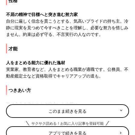
性格
不屈の精神で目標へと突き進む努力家
自分に厳しく信念を貫こうとする、気高いプライドの持ち主。冷
静に現実を見つめて今すべきことを理解し、必要な努力を惜しみ
ません。約束は必ず守る、不言実行の人なのです。
才能
人をまとめる能力に優れた逸材
実業家、教育者など、人をまとめる職業が適職です。公務員、不
動産鑑定士など資格取得でキャリアアップの道も。
つきあい方
助け合える友だちとの出会いを大切に
頑張り屋さんなだけに甘えるのが苦手。無理しすぎないよう目を
このまま続きを見る
配り、助け合える友だちとの出会いの場を大切に。
サクサク読める！お気に入り記事を登録可能
8月8日は何の日
アプリで続きを見る