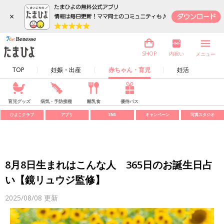
×
内祝い
SHOP
メニュー
TOP
妊娠・出産
赤ちゃん・育児
妊活
育児グッズ
病気・予防接種
離乳食
優待パス
ひよこクラブ
アプリ
SNS
キャンペーン
写真スタジオ
8月8日生まれはこんな人 365日のお誕生日占
い【鏡リュウジ監修】
2025/08/08
更新