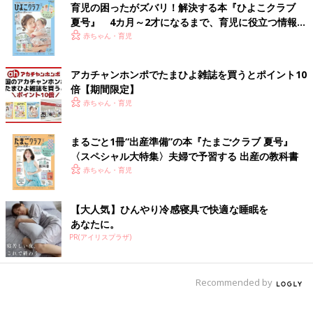
育児の困ったがズバリ！解決する本『ひよこクラブ
夏号』 4カ月～2才になるまで、育児に役立つ情報が
いっぱい！
赤ちゃん・育児
アカチャンホンポでたまひよ雑誌を買うとポイント10
倍【期間限定】
赤ちゃん・育児
まるごと1冊“出産準備”の本『たまごクラブ 夏号』
〈スペシャル大特集〉夫婦で予習する 出産の教科書
赤ちゃん・育児
【大人気】ひんやり冷感寝具で快適な睡眠を
あなたに。
PR(アイリスプラザ)
Recommended by