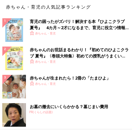
赤ちゃん・育児の人気記事ランキング
育児の困ったがズバリ！解決する本『ひよこクラブ
夏号』 4カ月～2才になるまで、育児に役立つ情報が
いっぱい！
赤ちゃん・育児
赤ちゃんのお世話まるわかり！『初めてのひよこクラ
ブ 夏号』〈巻頭大特集〉初めての授乳がうまくい
く！ おっぱい・ミルクの基本と夏のトラブル 解決テ
赤ちゃん・育児
ク
赤ちゃんが生まれたら！2冊の「たまひよ」
赤ちゃん・育児
お墓の撤去にいくらかかる？墓じまい費用
PR(くらしの話題)