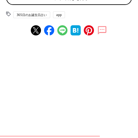
笑いの日 そろばんの日 白玉の日 タコの日
365日のお誕生日占い
app
赤ちゃん、ママ・パパのお誕生日を入れて占おう！鏡リュウジ監
修★たまひよ365日のお誕生日占い