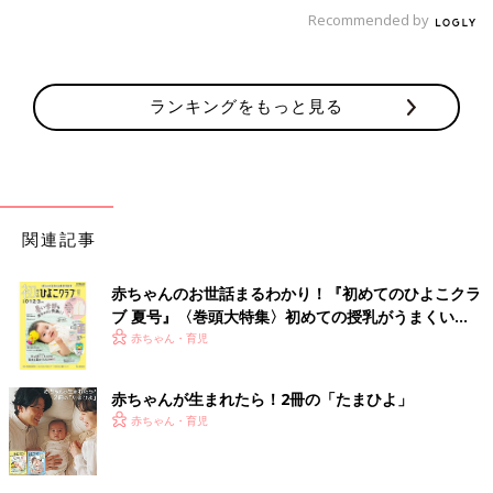
Recommended by
ランキングをもっと見る
関連記事
赤ちゃんのお世話まるわかり！『初めてのひよこクラ
ブ 夏号』〈巻頭大特集〉初めての授乳がうまくい
く！ おっぱい・ミルクの基本と夏のトラブル 解決テ
赤ちゃん・育児
ク
赤ちゃんが生まれたら！2冊の「たまひよ」
赤ちゃん・育児