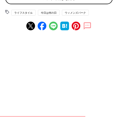
「期間限定の『ほうじ茶きなこ』にハマりました。でも高いので
ライフスタイル
今日は何の日
ウィメンズパーク
毎日は食べられません！お昼と夕飯後に半分ずつ食べたりも」
中には「ここぞというときに食べよう！」と冷凍庫にハーゲンダ
ッツをキープしているママもいるはず。しかし、ハーゲンダッツ
にふさわしい「ここぞというとき」が見つからないまま時間だけ
が過ぎ……なんてことも。
いつもより高級なものを買ったものの「使うタイミングがわから
ない！」ってこと、結構あるようで。
「新婚旅行でヴェネツィアに行き、本物のヴェネツィアンガラス
を買いました。ペアのグラスと一輪挿しです。一輪挿しは倒れる
のが怖く、グラスは使用後に洗うのが怖く、どちらも箱に入った
ままです（笑）」
「20年前にフランスで買ったエルメスのスカーフ。旅行に行って
財布のひもがゆるんで、つい買ってしまったけど、全ての服と私
がスカーフに負けて使えない……」
「父からもらったモンブランの万年筆です。もらってから一度も