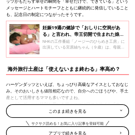
ッツがもたらす幸せの瞬間を「幸せだけで、できている」という
メッセージとハートモチーフとともに継続的に発信していること
も、記念日の制定につながったそうです。
妊娠19週の健診で「おしりに空洞があ
る」と言われ、帝王切開で生まれた娘の
背中には600gのこぶが･･･。「ごめん
NHKの工作番組「ノージーのひらめき工房」に
ね」と涙がとまらない【二分脊椎・体験
出演している宮原紬ちゃん（９歳）は、母親の
香織さんが妊娠5カ月のときに、二分脊椎（に
談】
ぶんせきつい）と診断されました。紬ちゃんに
は今も歩行困難と排せつ障害があります。紬ち
海外旅行土産は「使えないまま終わる」率高め？
ゃんの妊娠中から9歳（小学校3年生）になった
今に至るまでのことを聞きました。全3回のイ
ンタビューの1回目です。
ハーゲンダッツといえば、ちょっぴり高級なアイスとしておなじ
み。そのおいしさも値段相応なので、自分へのごほうびや、手土
産として活用するママも多いですよね。
ハーゲンダッツに特別な思いを持つママは口コミサイト『ウィメ
ンズパーク』にもたくさんいるようです！
このまま続きを見る
サクサク読める！お気に入り記事を登録可能
「贅沢だけどアイスを食べるならハーゲンダッツと決めてます。
安売りしてる日に買いますが」
アプリで続きを見る