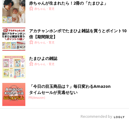
赤ちゃんが生まれたら！2冊の「たまひよ」
生まれの息子の中学受験で感じたもどか
赤ちゃん・育児
しさ【脳科学者】
脳科学者の瀧靖之先生には、中学2年生の息子
さんがいます。子どもは早生まれですが、中学
受験のときに、瀧先生は「早生まれは不利かも
しれない」と感じたそうです。瀧先生に脳科学
アカチャンホンポでたまひよ雑誌を買うとポイント10
の視点で見る、早生まれの子に必要なかかわり
■文中のコメントはすべて、『ウィメンズパーク』（2022年1月
倍【期間限定】
方を聞きました。全2回インタビューの前編で
末まで）の投稿からの抜粋です。
赤ちゃん・育児
す。
※この記事は「たまひよONLINE」で過去に公開されたもので
す。
たまひよの雑誌
※記事の内容は記事執筆当時の情報であり、現在と異なる場合が
赤ちゃん・育児
あります。
「今日の目玉商品は？」毎日変わるAmazon
タイムセールが見逃せない
PR(Amazon)
Recommended by