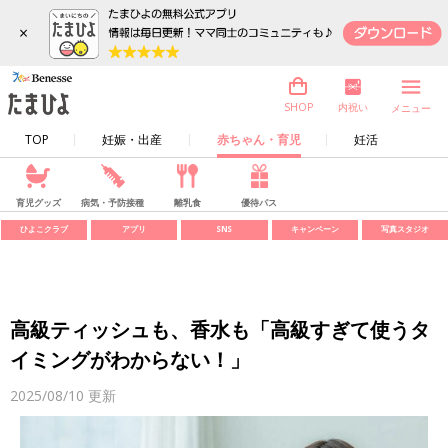
×
内祝い
SHOP
メニュー
TOP
妊娠・出産
赤ちゃん・育児
妊活
育児グッズ
病気・予防接種
離乳食
優待パス
ひよこクラブ
アプリ
SNS
キャンペーン
写真スタジオ
高級ティッシュも、香水も「高級すぎて使うタ
イミングがわからない！」
2025/08/10
更新