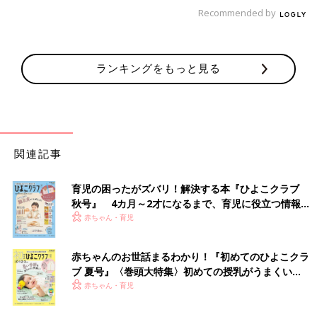
Recommended by
食べ物系は使う期限がありますよね。「ここぞ！」を待ってる間
に捨てることになるのは悲しすぎます！
「高級ティッシュ」も使うタイミングを逃しがちなようです。
ランキングをもっと見る
「近所でコンビニがオープンした時に貰った高級箱ティッシュで
す。鼻をかんでも痛くないんだろうなぁと思いながら、使えない
まま１年が経とうとしています（笑）」
「『鼻セレブ』をもらいました。バリバリの花粉症なんですが、
関連記事
もっと症状がひどい時に使おう。こんなの使ってしまったら甘え
た鼻になってしまう。と思って数年。数枚使ってみたのですが、
これは人の鼻をダメにします。一度使ったら普通のに戻れない！
育児の困ったがズバリ！解決する本『ひよこクラブ
秋号』 4カ月～2才になるまで、育児に役立つ情報が
裕福でないわが家はガマンし続けています」
いっぱい！
赤ちゃん・育児
一度高級品のよさを味わったら元に戻れない！その怖さはあるか
もしれないですね。
赤ちゃんのお世話まるわかり！『初めてのひよこクラ
家計を守る親だからこそのストイックさ、尊敬です。
ブ 夏号』〈巻頭大特集〉初めての授乳がうまくい
（文・古川はる香）
く！ おっぱい・ミルクの基本と夏のトラブル 解決テ
赤ちゃん・育児
ク
「早生まれ」は伸びしろがいっぱい！早