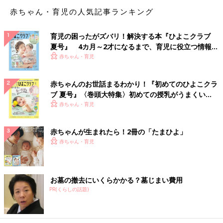
使ったことがありません。インクも干からびてることでしょう」
赤ちゃん・育児の人気記事ランキング
「結婚して間もないときに、義父が海外出張のお土産は何がいい
育児の困ったがズバリ！解決する本『ひよこクラブ
かと聞かれてリクエストした『シャネルのCHANCE オードパル
夏号』 4カ月～2才になるまで、育児に役立つ情報が
ファム』。今考えると、なんて小生意気な嫁！(笑) その後妊娠、
いっぱい！
赤ちゃん・育児
育児で香水をつけて出かけるどころではなく、かれこれ20年以上
経ってますが開けてません。トイレの芳香剤代わりに使おうかと
考え中です」
赤ちゃんのお世話まるわかり！『初めてのひよこクラ
ブ 夏号』〈巻頭大特集〉初めての授乳がうまくい
シャネルがトイレの芳香剤に……。
く！ おっぱい・ミルクの基本と夏のトラブル 解決テ
赤ちゃん・育児
「本物」ほどもったいぶって使えないってありますよね。
ク
赤ちゃんが生まれたら！2冊の「たまひよ」
「結婚式の引き出物のカタログギフトに載っていて、自分では絶
赤ちゃん・育児
対買わないものだからと頼んだトリュフ塩。いざ届いたら、どう
使ってよいかわからず……。結局賞味期限が来て捨てることに」
お墓の撤去にいくらかかる？墓じまい費用
「茅乃舎の出汁！ よく芸能人が毎日味噌汁に使ってると聞きま
PR(くらしの話題)
すが、毎日なんて使えません！美味しくしたいお鍋とかおでんと
か、出汁が大事なここぞ！と言う時にしか使わず、気づいたら期
限が……」